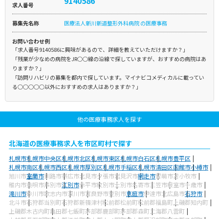
9140586
求人番号
募集先名称
医療法人新川新道整形外科病院 の医療事務
お問い合わせ例
「求人番号9140586に興味があるので、詳細を教えていただけますか？」
「残業が少なめの病院をJR○○線の沿線で探していますが、おすすめの病院はあ
りますか？」
「訪問リハビリの募集を都内で探しています。マイナビコメディカルに載ってい
る○○○○○以外におすすめの求人はありますか？」
他の医療事務求人を探す
北海道の医療事務求人を市区町村で探す
札幌市
札幌市中央区
札幌市北区
札幌市東区
札幌市白石区
札幌市豊平区
札幌市南区
札幌市西区
札幌市厚別区
札幌市手稲区
札幌市清田区
函館市
小樽市
旭川市
室蘭市
釧路市
帯広市
北見市
夕張市
岩見沢市
網走市
留萌市
苫小牧市
稚内市
美唄市
芦別市
江別市
赤平市
紋別市
士別市
名寄市
三笠市
根室市
千歳市
滝川市
砂川市
歌志内市
深川市
富良野市
登別市
恵庭市
伊達市
北広島市
石狩市
北斗市
石狩郡当別町
石狩郡新篠津村
松前郡松前町
松前郡福島町
上磯郡知内町
上磯郡木古内町
亀田郡七飯町
茅部郡鹿部町
茅部郡森町
二海郡八雲町