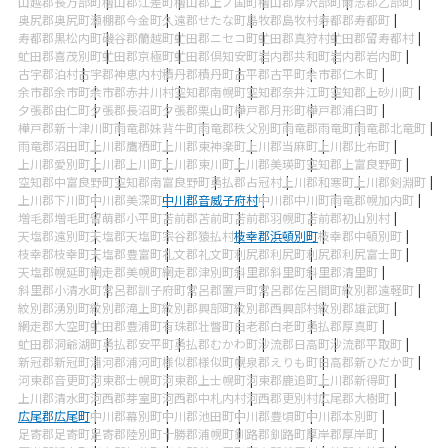
山越郡長万部町
檜山郡江差町
檜山郡上ノ国町
檜山郡厚沢部町
爾志郡乙部町
奥尻郡奥尻町
瀬棚郡今金町
久遠郡せたな町
島牧郡島牧村
寿都郡寿都町
寿都郡黒松内町
磯谷郡蘭越町
虻田郡ニセコ町
虻田郡真狩村
虻田郡留寿都村
虻田郡喜茂別町
虻田郡京極町
虻田郡倶知安町
岩内郡共和町
岩内郡岩内町
古宇郡泊村
古宇郡神恵内村
積丹郡積丹町
古平郡古平町
余市郡仁木町
余市郡余市町
余市郡赤井川村
空知郡南幌町
空知郡奈井江町
空知郡上砂川町
夕張郡由仁町
夕張郡長沼町
夕張郡栗山町
樺戸郡月形町
樺戸郡浦臼町
樺戸郡新十津川町
雨竜郡妹背牛町
雨竜郡秩父別町
雨竜郡雨竜町
雨竜郡北竜町
雨竜郡沼田町
上川郡鷹栖町
上川郡東神楽町
上川郡当麻町
上川郡比布町
上川郡愛別町
上川郡上川町
上川郡東川町
上川郡美瑛町
空知郡上富良野町
空知郡中富良野町
空知郡南富良野町
勇払郡占冠村
上川郡和寒町
上川郡剣淵町
上川郡下川町
中川郡美深町
中川郡音威子府村
中川郡中川町
雨竜郡幌加内町
増毛郡増毛町
留萌郡小平町
苫前郡苫前町
苫前郡羽幌町
苫前郡初山別村
天塩郡遠別町
天塩郡天塩町
宗谷郡猿払村
枝幸郡浜頓別町
枝幸郡中頓別町
枝幸郡枝幸町
天塩郡豊富町
礼文郡礼文町
利尻郡利尻町
利尻郡利尻富士町
天塩郡幌延町
網走郡美幌町
網走郡津別町
斜里郡斜里町
斜里郡清里町
斜里郡小清水町
常呂郡訓子府町
常呂郡置戸町
常呂郡佐呂間町
紋別郡遠軽町
紋別郡湧別町
紋別郡滝上町
紋別郡興部町
紋別郡西興部村
紋別郡雄武町
網走郡大空町
虻田郡豊浦町
有珠郡壮瞥町
白老郡白老町
勇払郡厚真町
虻田郡洞爺湖町
勇払郡安平町
勇払郡むかわ町
沙流郡日高町
沙流郡平取町
新冠郡新冠町
浦河郡浦河町
様似郡様似町
幌泉郡えりも町
日高郡新ひだか町
河東郡音更町
河東郡士幌町
河東郡上士幌町
河東郡鹿追町
上川郡新得町
上川郡清水町
河西郡芽室町
河西郡中札内村
河西郡更別村
広尾郡大樹町
広尾郡広尾町
中川郡幕別町
中川郡池田町
中川郡豊頃町
中川郡本別町
足寄郡足寄町
足寄郡陸別町
十勝郡浦幌町
釧路郡釧路町
厚岸郡厚岸町