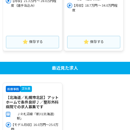
【月収】21.3万円 ～ 28.0万円程
度（諸手当込み）
【月収】18.7万円 ～ 34.0万円程
度
保存する
保存する
最近見た求人
正社員
医療事務
【北海道／札幌市北区】アット
ホームで条件良好♪／整形外科
病院での求人募集です
ＪＲ札沼線「新川(北海道)
駅」
【モデル月収】16.0万円～25.0万
円