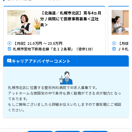
【北海道／札幌市北区】賞与4ヵ月
分♪病院にて医療事務募集＜正社
員＞
【月収】21.0万円 ～ 23.0万円
【月収】1
札幌市営地下鉄南北線「北１２条駅」（徒歩1分）
ＪＲ札沼
キャリアアドバイザーコメント
札幌市北区に位置する整形外科病院での求人募集です。
アットホームな雰囲気の中で条件も良く勤務ができる点が魅力となっ
ております。
もしご興味ございましたら詳細お伝えいたしますので御気軽にご相談
ください。