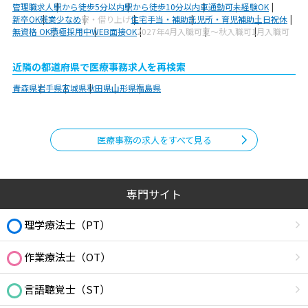
管理職求人
駅から徒歩5分以内
駅から徒歩10分以内
車通勤可
未経験OK
新卒OK
残業少なめ
寮・借り上げ
住宅手当・補助
託児所・育児補助
土日祝休
無資格 OK
積極採用中
WEB面接OK
2027年4月入職可
夏～秋入職可
1月入職可
近隣の都道府県で医療事務求人を再検索
青森県
岩手県
宮城県
秋田県
山形県
福島県
医療事務の求人をすべて見る
専門サイト
理学療法士（PT）
作業療法士（OT）
言語聴覚士（ST）