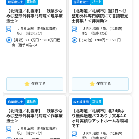
正社員
パート
理学療法士
言語聴覚士
【北海道／札幌市】 残業少な
【北海道／札幌市】週2日～◎
め◎整形外科専門病院＜理学療
整形外科専門病院にて言語聴覚
法士＞
士募集！＜非常勤＞
ＪＲ札沼線「新川(北海道)
ＪＲ札沼線「新川(北海道)
駅」（徒歩12分）
駅」（徒歩12分）
【月収】21.3万円 ～ 28.0万円程
【その他】1200円 ～ 1500円
度（諸手当込み）
保存する
保存する
正社員
正社員
作業療法士
放射線技師
【北海道／札幌市】 残業少な
【北海道／札幌市】北34条よ
め◎整形外科専門病院＜作業療
り無料送迎バスあり♪賞与4.0
法士＞
ヶ月実績◎アットホームな職場
です
ＪＲ札沼線「新川(北海道)
駅」（徒歩12分）
ＪＲ札沼線「新川(北海道)
駅」（徒歩10分）