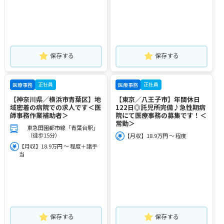
保存する
保存する
正社員
正社員
医療事務
医療事務
【神奈川県／横浜市青葉区】地
【東京／八王子市】年間休日
域密着の病院での求人です＜医
122日◎託児所完備♪急性期病
師事務作業補助者＞
院にて医療事務の募集です！＜
常勤＞
東急田園都市線「青葉台駅」
（徒歩15分）
【月収】18.9万円 ～ 程度
【月収】18.9万円 ～ 程度＋諸手
当
保存する
保存する