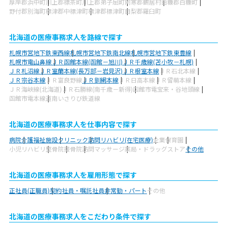
厚岸郡浜中町
川上郡標茶町
川上郡弟子屈町
阿寒郡鶴居村
白糠郡白糠町
野付郡別海町
標津郡中標津町
標津郡標津町
目梨郡羅臼町
北海道の医療事務求人を路線で探す
札幌市営地下鉄東西線
札幌市営地下鉄南北線
札幌市営地下鉄東豊線
札幌市電山鼻線
ＪＲ函館本線(函館－旭川)
ＪＲ千歳線(苫小牧－札幌)
ＪＲ札沼線
ＪＲ室蘭本線(長万部－岩見沢)
ＪＲ根室本線
ＪＲ石北本線
ＪＲ宗谷本線
ＪＲ富良野線
ＪＲ釧網本線
ＪＲ日高本線
ＪＲ留萌本線
ＪＲ海峡線(北海道)
ＪＲ石勝線(南千歳－新得)
函館市電宝来・谷地頭線
函館市電本線
道南いさりび鉄道線
北海道の医療事務求人を仕事内容で探す
病院
介護福祉施設
クリニック
訪問リハビリ(在宅医療)
企業
保育園
小児リハビリ
整骨院
接骨院
訪問マッサージ
薬局・ドラッグストア
その他
北海道の医療事務求人を雇用形態で探す
正社員(正職員)
契約社員・嘱託社員
非常勤・パート
その他
北海道の医療事務求人をこだわり条件で探す