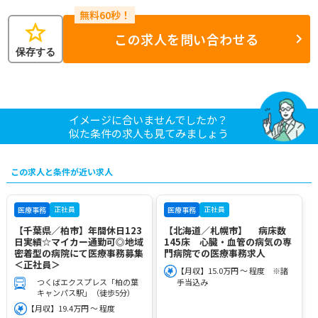
star
この求人を問い合わせる
保存する
イメージに合いませんでしたか？
似た条件の求人も見てみましょう
この求人と条件が近い求人
正社員
正社員
医療事務
医療事務
【千葉県／柏市】年間休日123
【北海道／札幌市】 病床数
日実績☆マイカー通勤可◎地域
145床 心臓・血管の病気の専
密着型の病院にて医療事務募集
門病院での医療事務求人
＜正社員＞
【月収】15.0万円 ～ 程度 ※諸
つくばエクスプレス「柏の葉
手当込み
キャンパス駅」（徒歩5分）
【月収】19.4万円 ～ 程度