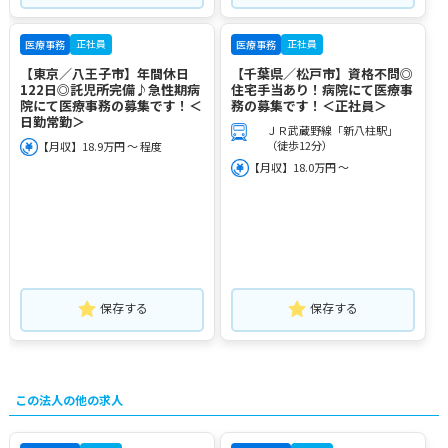
正社員
正社員
医療事務
医療事務
【東京／八王子市】年間休日
【千葉県／松戸市】資格不問◎
122日◎託児所完備♪急性期病
住宅手当あり！病院にて医療事
院にて医療事務の募集です！＜
務の募集です！＜正社員＞
日勤常勤＞
ＪＲ武蔵野線「新八柱駅」
（徒歩12分）
【月収】18.9万円 ～ 程度
【月収】18.0万円 ～
保存する
保存する
この法人の他の求人