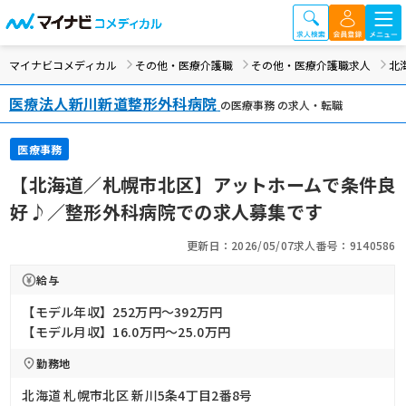
マイナビコメディカル
その他・医療介護職
その他・医療介護職求人
北
医療法人新川新道整形外科病院
の医療事務 の求人・転職
医療事務
【北海道／札幌市北区】アットホームで条件良
好♪／整形外科病院での求人募集です
更新日：2026/05/07
求人番号：9140586
給与
【モデル年収】252万円〜392万円
【モデル月収】16.0万円〜25.0万円
勤務地
北海道 札幌市北区 新川5条4丁目2番8号