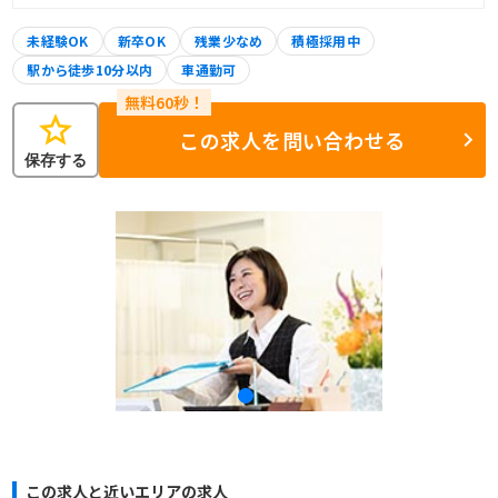
未経験OK
新卒OK
残業少なめ
積極採用中
駅から徒歩10分以内
車通勤可
star
この求人を問い合わせる
保存する
この求人と近いエリアの求人