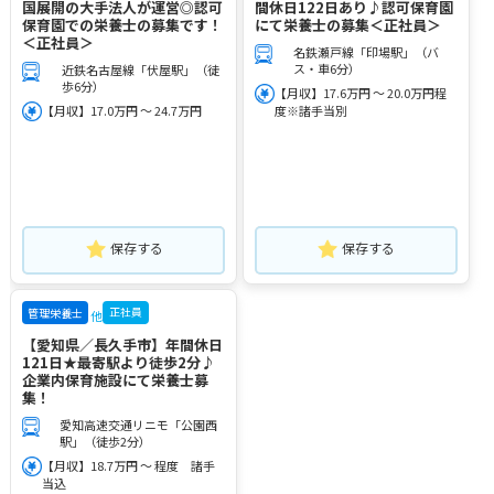
国展開の大手法人が運営◎認可
間休日122日あり♪認可保育園
保育園での栄養士の募集です！
にて栄養士の募集＜正社員＞
＜正社員＞
名鉄瀬戸線「印場駅」（バ
ス・車6分）
近鉄名古屋線「伏屋駅」（徒
歩6分）
【月収】17.6万円 ～ 20.0万円程
【月収】17.0万円 ～ 24.7万円
度※諸手当別
保存する
保存する
正社員
管理栄養士
他
【愛知県／長久手市】年間休日
121日★最寄駅より徒歩2分♪
企業内保育施設にて栄養士募
集！
愛知高速交通リニモ「公園西
駅」（徒歩2分）
【月収】18.7万円 ～ 程度 諸手
当込