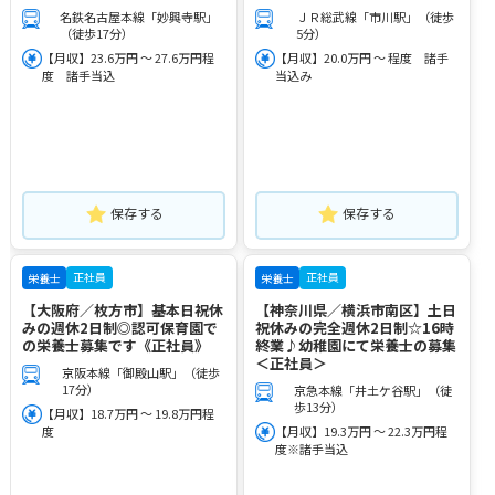
名鉄名古屋本線「妙興寺駅」
ＪＲ総武線「市川駅」（徒歩
（徒歩17分）
5分）
【月収】23.6万円 ～ 27.6万円程
【月収】20.0万円 ～ 程度 諸手
度 諸手当込
当込み
保存する
保存する
正社員
正社員
栄養士
栄養士
【大阪府／枚方市】基本日祝休
【神奈川県／横浜市南区】土日
みの週休2日制◎認可保育園で
祝休みの完全週休2日制☆16時
の栄養士募集です《正社員》
終業♪幼稚園にて栄養士の募集
＜正社員＞
京阪本線「御殿山駅」（徒歩
17分）
京急本線「井土ケ谷駅」（徒
歩13分）
【月収】18.7万円 ～ 19.8万円程
度
【月収】19.3万円 ～ 22.3万円程
度※諸手当込