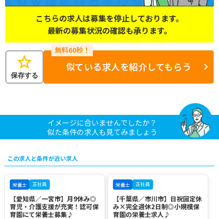
こちらの求人は募集を停止しております。
最新の募集状況の確認も承ります。
star
似ている求人を紹介してもらう
保存する
イメージに合いませんでしたか？
似た条件の求人も見てみましょう
この求人と条件が近い求人
正社員
正社員
栄養士
栄養士
【愛知県／一宮市】月9休み◎
【千葉県／市川市】日祝固定休
育児・介護支援が充実！認可保
み×完全週休2日制◎小規模保
育園にて栄養士募集♪
育園の栄養士求人♪