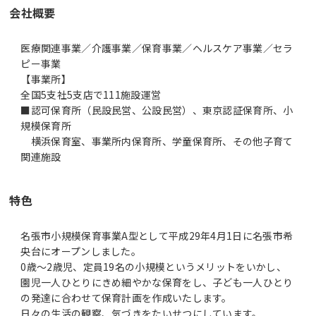
会社概要
医療関連事業／介護事業／保育事業／ヘルスケア事業／セラ
ピー事業
【事業所】
全国5支社5支店で111施設運営
■認可保育所（民設民営、公設民営）、東京認証保育所、小
規模保育所
横浜保育室、事業所内保育所、学童保育所、その他子育て
特色
名張市小規模保育事業A型として平成29年4月1日に名張市希
央台にオープンしました。
0歳～2歳児、定員19名の小規模というメリットをいかし、
園児一人ひとりにきめ細やかな保育をし、子ども一人ひとり
の発達に合わせて保育計画を作成いたします。
日々の生活の観察、気づきをたいせつにしています。