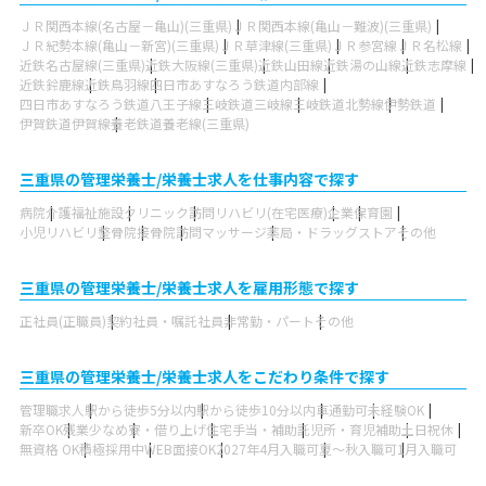
ＪＲ関西本線(名古屋－亀山)(三重県)
ＪＲ関西本線(亀山－難波)(三重県)
ＪＲ紀勢本線(亀山－新宮)(三重県)
ＪＲ草津線(三重県)
ＪＲ参宮線
ＪＲ名松線
近鉄名古屋線(三重県)
近鉄大阪線(三重県)
近鉄山田線
近鉄湯の山線
近鉄志摩線
近鉄鈴鹿線
近鉄鳥羽線
四日市あすなろう鉄道内部線
四日市あすなろう鉄道八王子線
三岐鉄道三岐線
三岐鉄道北勢線
伊勢鉄道
伊賀鉄道伊賀線
養老鉄道養老線(三重県)
三重県の管理栄養士/栄養士求人を仕事内容で探す
病院
介護福祉施設
クリニック
訪問リハビリ(在宅医療)
企業
保育園
小児リハビリ
整骨院
接骨院
訪問マッサージ
薬局・ドラッグストア
その他
三重県の管理栄養士/栄養士求人を雇用形態で探す
正社員(正職員)
契約社員・嘱託社員
非常勤・パート
その他
三重県の管理栄養士/栄養士求人をこだわり条件で探す
管理職求人
駅から徒歩5分以内
駅から徒歩10分以内
車通勤可
未経験OK
新卒OK
残業少なめ
寮・借り上げ
住宅手当・補助
託児所・育児補助
土日祝休
無資格 OK
積極採用中
WEB面接OK
2027年4月入職可
夏～秋入職可
1月入職可