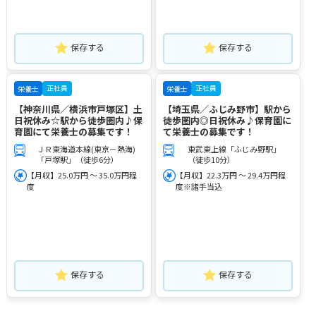
保存する
保存する
正社員
正社員
栄養士
栄養士
【神奈川県／横浜市戸塚区】土
【埼玉県／ふじみ野市】駅から
日祝休み☆駅から徒歩圏内♪保
徒歩圏内◎日祝休み♪保育園に
育園にて栄養士の募集です！
て栄養士の募集です！
ＪＲ東海道本線(東京－熱海)
東武東上線「ふじみ野駅」
「戸塚駅」（徒歩6分）
（徒歩10分）
【月収】25.0万円 ～ 35.0万円程
【月収】22.3万円 ～ 29.4万円程
度
度※諸手当込
保存する
保存する