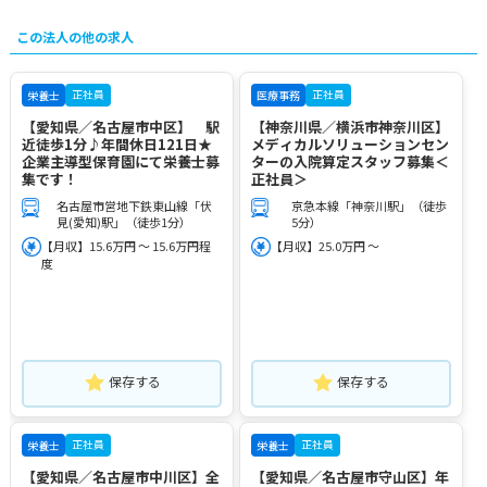
この法人の他の求人
正社員
正社員
栄養士
医療事務
【愛知県／名古屋市中区】 駅
【神奈川県／横浜市神奈川区】
近徒歩1分♪年間休日121日★
メディカルソリューションセン
企業主導型保育園にて栄養士募
ターの入院算定スタッフ募集＜
集です！
正社員＞
名古屋市営地下鉄東山線「伏
京急本線「神奈川駅」（徒歩
見(愛知)駅」（徒歩1分）
5分）
【月収】15.6万円 ～ 15.6万円程
【月収】25.0万円 ～
度
保存する
保存する
正社員
正社員
栄養士
栄養士
【愛知県／名古屋市中川区】全
【愛知県／名古屋市守山区】年