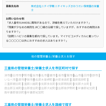
募集先名称
株式会社ニチイ学館 ニチイキッズきおうだい保育園の栄養
士
お問い合わせ例
「求人番号9144438に興味があるので、詳細を教えていただけますか？」
「残業が少なめの病院をJR○○線の沿線で探していますが、おすすめの病院はあ
りますか？」
「訪問リハビリの募集を都内で探しています。マイナビコメディカルに載ってい
る○○○○○以外におすすめの求人はありますか？」
他の管理栄養士/栄養士求人を探す
三重県の管理栄養士/栄養士求人を市区町村で探す
津市
四日市市
伊勢市
松阪市
桑名市
鈴鹿市
名張市
尾鷲市
亀山市
鳥羽市
熊野市
いなべ市
志摩市
伊賀市
桑名郡木曽岬町
員弁郡東員町
三重郡菰野町
三重郡朝日町
三重郡川越町
多気郡多気町
多気郡明和町
多気郡大台町
度会郡玉城町
度会郡度会町
度会郡大紀町
度会郡南伊勢町
北牟婁郡紀北町
南牟婁郡御浜町
南牟婁郡紀宝町
三重県の管理栄養士/栄養士求人を路線で探す