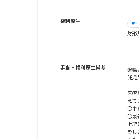
福利厚生
寮・
財形
手当・福利厚生備考
退職
託児
医療
えて
〇単
〇最
上記
をし