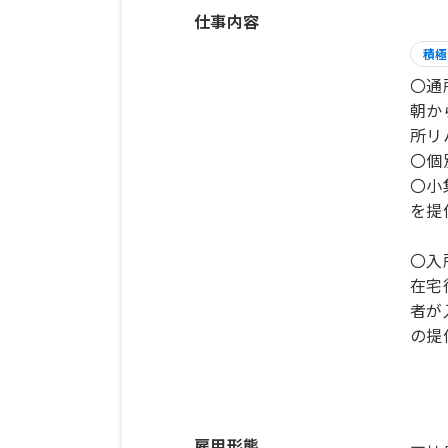
仕事内容
積極
〇通
朝か
所リ
〇個
〇小
を提
〇入
在宅
者が
の提
雇用形態