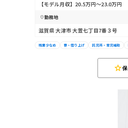
【モデル月収】20.5万円〜23.0万円
勤務地
滋賀県 大津市 大萱七丁目7番３号
残業少なめ
寮・借り上げ
託児所・育児補助
star
保