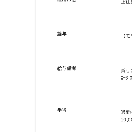
正社
給与
【モ
給与備考
賞与
計3
手当
通勤
10,