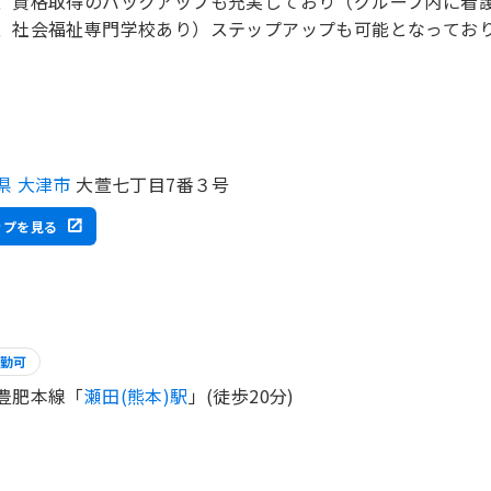
、資格取得のバックアップも充実しており（グループ内に看
、社会福祉専門学校あり）ステップアップも可能となってお
。
県 大津市
大萱七丁目7番３号
ップを見る
勤可
豊肥本線「
瀬田(熊本)駅
」(徒歩20分)