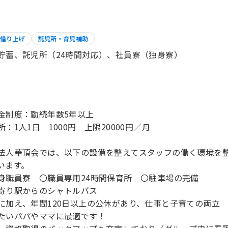
借り上げ
託児所・育児補助
貯蓄、託児所（24時間対応）、社員寮（独身寮）
金制度：勤続年数5年以上
所：1人1日 1000円 上限20000円／月
法人華頂会では、以下の設備を整えてスタッフの働く環境を
います。
身職員寮 〇職員専用24時間保育所 〇駐車場の完備
寄り駅からのシャトルバス
に加え、年間120日以上の公休があり、仕事と子育ての両立
たいパパやママに最適です！