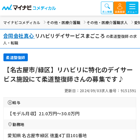
マイナビコメディカル
その他・医療介護職
その他・医療介護職求人
愛
合同会社真心
リハビリデイサービスまごころ
の柔道整復師 の求
人・転職
柔道整復師
【名古屋市/緑区】リハビリに特化のデイサー
ビス施設にて柔道整復師さんの募集です♪
更新日：2024/09/03
求人番号：9151591
給与
【モデル月収】21.0万円〜30.0万円
勤務地
愛知県 名古屋市緑区 徳重4丁目101番地