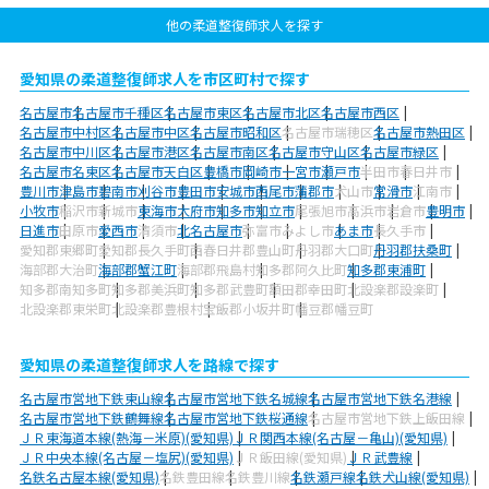
他の柔道整復師求人を探す
愛知県の柔道整復師求人を市区町村で探す
名古屋市
名古屋市千種区
名古屋市東区
名古屋市北区
名古屋市西区
名古屋市中村区
名古屋市中区
名古屋市昭和区
名古屋市瑞穂区
名古屋市熱田区
名古屋市中川区
名古屋市港区
名古屋市南区
名古屋市守山区
名古屋市緑区
名古屋市名東区
名古屋市天白区
豊橋市
岡崎市
一宮市
瀬戸市
半田市
春日井市
豊川市
津島市
碧南市
刈谷市
豊田市
安城市
西尾市
蒲郡市
犬山市
常滑市
江南市
小牧市
稲沢市
新城市
東海市
大府市
知多市
知立市
尾張旭市
高浜市
岩倉市
豊明市
日進市
田原市
愛西市
清須市
北名古屋市
弥富市
みよし市
あま市
長久手市
愛知郡東郷町
愛知郡長久手町
西春日井郡豊山町
丹羽郡大口町
丹羽郡扶桑町
海部郡大治町
海部郡蟹江町
海部郡飛島村
知多郡阿久比町
知多郡東浦町
知多郡南知多町
知多郡美浜町
知多郡武豊町
額田郡幸田町
北設楽郡設楽町
北設楽郡東栄町
北設楽郡豊根村
宝飯郡小坂井町
幡豆郡幡豆町
愛知県の柔道整復師求人を路線で探す
名古屋市営地下鉄東山線
名古屋市営地下鉄名城線
名古屋市営地下鉄名港線
名古屋市営地下鉄鶴舞線
名古屋市営地下鉄桜通線
名古屋市営地下鉄上飯田線
ＪＲ東海道本線(熱海－米原)(愛知県)
ＪＲ関西本線(名古屋－亀山)(愛知県)
ＪＲ中央本線(名古屋－塩尻)(愛知県)
ＪＲ飯田線(愛知県)
ＪＲ武豊線
名鉄名古屋本線(愛知県)
名鉄豊田線
名鉄豊川線
名鉄瀬戸線
名鉄犬山線(愛知県)