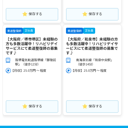
保存する
保存する
正社員
正社員
柔道整復師
柔道整復師
【大阪府／堺市堺区】未経験の
【大阪府／和泉市】未経験の方
方も多数活躍中！リハビリデイ
も多数活躍中！リハビリデイサ
サービスにて柔道整復師の募集
ービスにて柔道整復師の募集で
です♪
す♪
阪堺電気軌道阪堺線「御陵前
南海泉北線「和泉中央駅」
駅」（徒歩12分）
（徒歩14分）
【月収】25.0万円 ～ 程度
【月収】25.0万円 ～ 程度
保存する
保存する