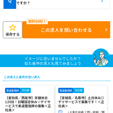
Q
ですか？
star
この求人を問い合わせる
保存する
イメージに合いませんでしたか？
似た条件の求人も見てみましょう
この求人と条件が近い求人
正社員
正社員
柔道整復師
柔道整復師
【愛知県／西尾市】年間休日
【宮城県／名取市】土日休み◎
120日！日曜固定休み☆デイサ
デイサービスで募集です！＜正
ービスで柔道整復師の募集＜正
社員＞
社員＞
ＪＲ東北本線(上野－盛岡)「館