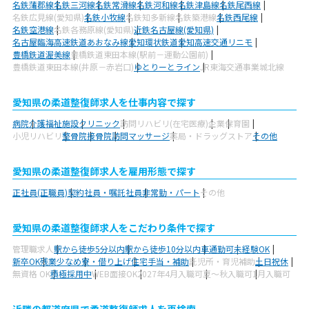
名鉄蒲郡線
名鉄三河線
名鉄常滑線
名鉄河和線
名鉄津島線
名鉄尾西線
名鉄広見線(愛知県)
名鉄小牧線
名鉄知多新線
名鉄築港線
名鉄西尾線
名鉄空港線
名鉄各務原線(愛知県)
近鉄名古屋線(愛知県)
名古屋臨海高速鉄道あおなみ線
愛知環状鉄道
愛知高速交通リニモ
豊橋鉄道渥美線
豊橋鉄道東田本線(駅前－運動公園前)
豊橋鉄道東田本線(井原－赤岩口)
ゆとりーとライン
JR東海交通事業城北線
愛知県の柔道整復師求人を仕事内容で探す
病院
介護福祉施設
クリニック
訪問リハビリ(在宅医療)
企業
保育園
小児リハビリ
整骨院
接骨院
訪問マッサージ
薬局・ドラッグストア
その他
愛知県の柔道整復師求人を雇用形態で探す
正社員(正職員)
契約社員・嘱託社員
非常勤・パート
その他
愛知県の柔道整復師求人をこだわり条件で探す
管理職求人
駅から徒歩5分以内
駅から徒歩10分以内
車通勤可
未経験OK
新卒OK
残業少なめ
寮・借り上げ
住宅手当・補助
託児所・育児補助
土日祝休
無資格 OK
積極採用中
WEB面接OK
2027年4月入職可
夏～秋入職可
1月入職可