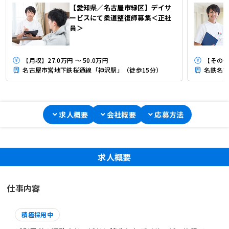
【愛知県／名古屋市緑区】デイサ
ービスにて柔道整復師募集＜正社
員＞
【月収】27.0万円 ～ 50.0万円
【その他】
名古屋市営地下鉄桜通線「神沢駅」（徒歩15分）
名鉄名古
求人概要
会社概要
応募方法
求人概要
仕事内容
積極採用中