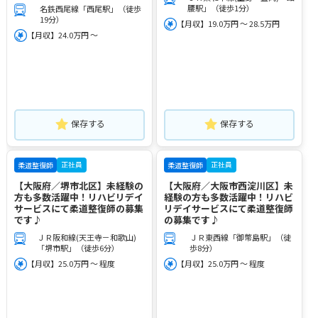
腰駅」（徒歩1分）
名鉄西尾線「西尾駅」（徒歩
19分）
【月収】19.0万円 ～ 28.5万円
【月収】24.0万円 ～
保存する
保存する
正社員
正社員
柔道整復師
柔道整復師
【大阪府／堺市北区】未経験の
【大阪府／大阪市西淀川区】未
方も多数活躍中！リハビリデイ
経験の方も多数活躍中！リハビ
サービスにて柔道整復師の募集
リデイサービスにて柔道整復師
です♪
の募集です♪
ＪＲ阪和線(天王寺－和歌山)
ＪＲ東西線「御幣島駅」（徒
「堺市駅」（徒歩6分）
歩8分）
【月収】25.0万円 ～ 程度
【月収】25.0万円 ～ 程度