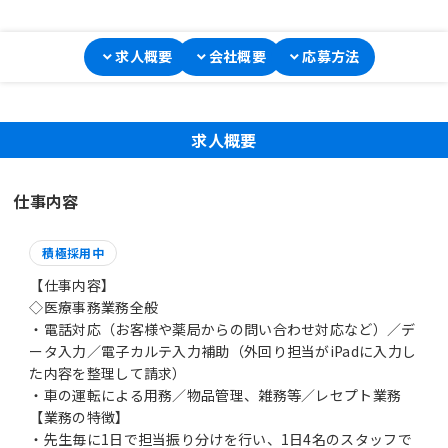
求人概要
会社概要
応募方法
求人概要
仕事内容
積極採用中
【仕事内容】
◇医療事務業務全般
・電話対応（お客様や薬局からの問い合わせ対応など）／デ
ータ入力／電子カルテ入力補助（外回り担当がiPadに入力し
た内容を整理して請求）
・車の運転による用務／物品管理、雑務等／レセプト業務
【業務の特徴】
・先生毎に1日で担当振り分けを行い、1日4名のスタッフで