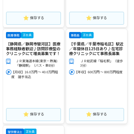
保存する
保存する
正社員
正社員
医療事務
事務長
【静岡県／静岡市駿河区】医療
【千葉県／千葉市稲毛区】駅近
事務経験者歓迎♪訪問診療型の
／年間休日125日あり♪在宅診
クリニックにて増員募集です！
療クリニックにて事務長募集
ＪＲ東海道本線(東京－熱海)
ＪＲ総武線「稲毛駅」（徒歩
「静岡駅」（バス・車8分）
3分）
【月収】16.0万円 ～ 40.0万円程
【年収】600万円 ～ 800万円程度
度 諸手当込
保存する
保存する
正社員
理学療法士