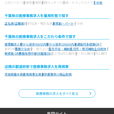
小児リハビリ
整骨院
接骨院
訪問マッサージ
薬局・ドラッグストア
その他
千葉県の医療事務求人を雇用形態で探す
正社員(正職員)
契約社員・嘱託社員
非常勤・パート
その他
千葉県の医療事務求人をこだわり条件で探す
管理職求人
駅から徒歩5分以内
駅から徒歩10分以内
車通勤可
未経験OK
新卒OK
残業少なめ
寮・借り上げ
住宅手当・補助
託児所・育児補助
土日祝休
無資格 OK
積極採用中
WEB面接OK
2027年4月入職可
夏～秋入職可
1月入職可
近隣の都道府県で医療事務求人を再検索
茨城県
栃木県
群馬県
埼玉県
東京都
神奈川県
山梨県
医療事務の求人をすべて見る
専門サイト