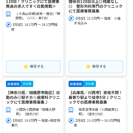
120日！クリニックにて医療事
間休日120日以上◎残業なし
務員の求人です＜日勤常勤＞
◎ 整形外科専門のクリニック
にて医療事務募集
ＪＲ高山本線(岐阜－猪谷)「蘇
原駅」（バス・車7分）
【月収】22.5万円 ～ 程度 ※諸
手当込み
【月収】18.2万円 ～ 28.2万円程
度
保存する
保存する
正社員
正社員
医療事務
医療事務
【神奈川県／相模原市南区】日
【兵庫県／川西市】資格不問！
勤のみ◎駅チカ☆皮膚科クリニ
最寄り駅より徒歩5分♪クリニ
ックにて医療事務募集♪
ックでの医療事務募集
小田急小田原線「相模大野
阪急宝塚本線「川西能勢口
駅」（徒歩2分）
駅」（徒歩15分）
【月収】19.0万円 ～ 程度+固定残
【月収】21.0万円 ～ 30.0万円程
業代
度