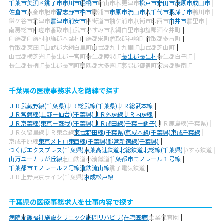
千葉市美浜区
銚子市
市川市
船橋市
館山市
木更津市
松戸市
野田市
茂原市
成田市
佐倉市
東金市
旭市
習志野市
柏市
勝浦市
市原市
流山市
八千代市
我孫子市
鴨川市
鎌ケ谷市
君津市
富津市
浦安市
四街道市
袖ケ浦市
八街市
印西市
白井市
富里市
南房総市
匝瑳市
香取市
山武市
いすみ市
大網白里市
印旛郡酒々井町
印旛郡印旛村
印旛郡本埜村
印旛郡栄町
香取郡神崎町
香取郡多古町
香取郡東庄町
山武郡大網白里町
山武郡九十九里町
山武郡芝山町
山武郡横芝光町
長生郡一宮町
長生郡睦沢町
長生郡長生村
長生郡白子町
長生郡長柄町
長生郡長南町
夷隅郡大多喜町
夷隅郡御宿町
安房郡鋸南町
千葉県の医療事務求人を路線で探す
ＪＲ武蔵野線(千葉県)
ＪＲ総武線(千葉県)
ＪＲ総武本線
ＪＲ常磐線(上野－仙台)(千葉県)
ＪＲ外房線
ＪＲ内房線
ＪＲ京葉線(東京－蘇我)(千葉県)
ＪＲ成田線(千葉－銚子)
ＪＲ鹿島線(千葉県)
ＪＲ久留里線
ＪＲ東金線
東武野田線(千葉県)
京成本線(千葉県)
京成千葉線
京成千原線
東京メトロ東西線(千葉県)
都営新宿線(千葉県)
つくばエクスプレス(千葉県)
東葉高速鉄道
北総鉄道北総線(千葉県)
いすみ鉄道
山万ユーカリが丘線
芝山鉄道
小湊鐵道
千葉都市モノレール１号線
千葉都市モノレール２号線
流鉄流山線
銚子電気鉄道
ＪＲ上野東京ライン(千葉県)
京成松戸線
千葉県の医療事務求人を仕事内容で探す
病院
介護福祉施設
クリニック
訪問リハビリ(在宅医療)
企業
保育園