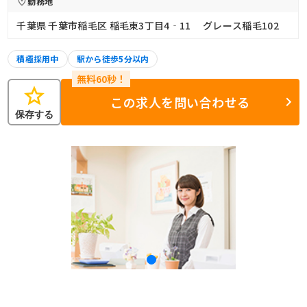
勤務地
千葉県 千葉市稲毛区 稲毛東3丁目4‐11 グレース稲毛102
積極採用中
駅から徒歩5分以内
star
この求人を問い合わせる
保存する