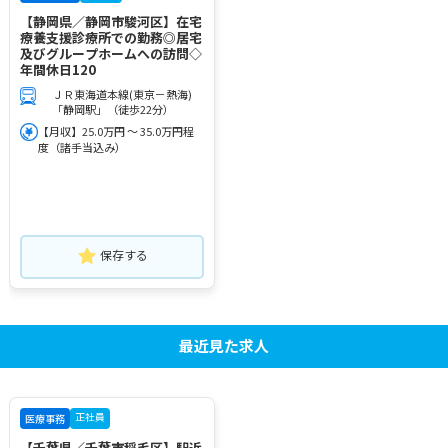
【静岡県／静岡市駿河区】在宅
療養支援診療所での勤務◎居宅
及びグループホームへの訪問◇
年間休日120
ＪＲ東海道本線(東京－熱海)
「静岡駅」（徒歩22分）
【月収】25.0万円 ～ 35.0万円程
度（諸手当込み）
保存する
最近見た求人
正社員
医療事務
【千葉県／千葉市稲毛区】駅近