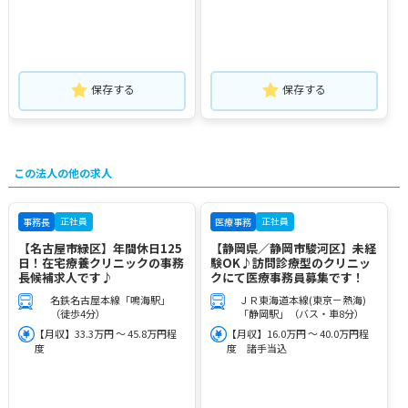
保存する
保存する
この法人の他の求人
正社員
正社員
事務長
医療事務
【名古屋市緑区】年間休日125
【静岡県／静岡市駿河区】未経
日！在宅療養クリニックの事務
験OK♪訪問診療型のクリニッ
長候補求人です♪
クにて医療事務員募集です！
名鉄名古屋本線「鳴海駅」
ＪＲ東海道本線(東京－熱海)
（徒歩4分）
「静岡駅」（バス・車8分）
【月収】33.3万円 ～ 45.8万円程
【月収】16.0万円 ～ 40.0万円程
度
度 諸手当込