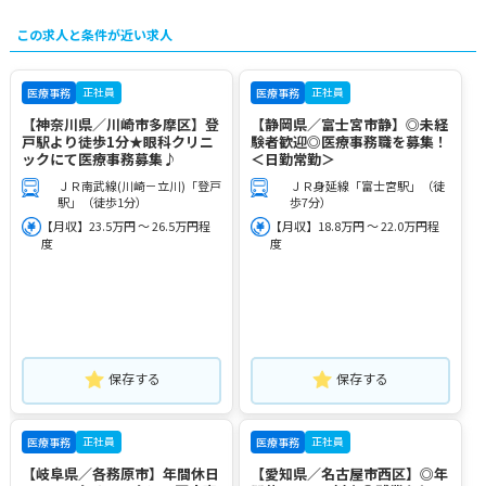
この求人と条件が近い求人
正社員
正社員
医療事務
医療事務
【神奈川県／川崎市多摩区】登
【静岡県／富士宮市静】◎未経
戸駅より徒歩1分★眼科クリニ
験者歓迎◎医療事務職を募集！
ックにて医療事務募集♪
＜日勤常勤＞
ＪＲ南武線(川崎－立川)「登戸
ＪＲ身延線「富士宮駅」（徒
駅」（徒歩1分）
歩7分）
【月収】23.5万円 ～ 26.5万円程
【月収】18.8万円 ～ 22.0万円程
度
度
保存する
保存する
正社員
正社員
医療事務
医療事務
【岐阜県／各務原市】年間休日
【愛知県／名古屋市西区】◎年