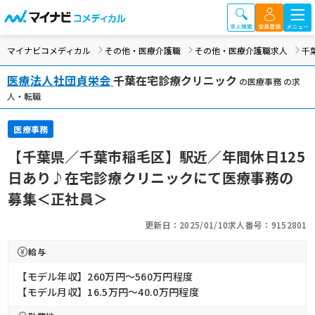
マイナビコメディカル
その他・医療介護職
その他・医療介護職求人
千
医療法人社団貞栄会
千葉在宅診療クリニック
の医療事務 の求
人・転職
医療事務
【千葉県／千葉市稲毛区】駅近／年間休日125
日あり♪在宅診療クリニックにて医療事務の
募集＜正社員＞
更新日：2025/01/10
求人番号：9152801
給与
【モデル年収】260万円〜560万円程度
【モデル月収】16.5万円〜40.0万円程度