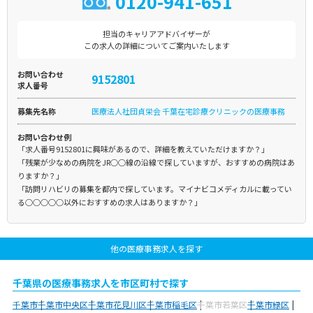
0120-941-651
担当のキャリアアドバイザーが
この求人の詳細についてご案内いたします
お問い合わせ
9152801
求人番号
募集先名称
医療法人社団貞栄会 千葉在宅診療クリニックの医療事務
お問い合わせ例
「求人番号9152801に興味があるので、詳細を教えていただけますか？」
「残業が少なめの病院をJR○○線の沿線で探していますが、おすすめの病院はあ
りますか？」
「訪問リハビリの募集を都内で探しています。マイナビコメディカルに載ってい
る○○○○○以外におすすめの求人はありますか？」
他の医療事務求人を探す
千葉県の医療事務求人を市区町村で探す
千葉市
千葉市中央区
千葉市花見川区
千葉市稲毛区
千葉市若葉区
千葉市緑区