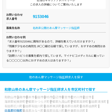
担当のキャリアアドバイザーが
この求人の詳細についてご案内いたします
お問い合わせ
9153046
求人番号
募集先名称
名称非公開のあん摩マッサージ指圧師
お問い合わせ例
「求人番号9153046に興味があるので、詳細を教えていただけますか？」
「残業が少なめの病院をJR○○線の沿線で探していますが、おすすめの病院はあ
りますか？」
「訪問リハビリの募集を都内で探しています。マイナビコメディカルに載ってい
る○○○○○以外におすすめの求人はありますか？」
他のあん摩マッサージ指圧師求人を探す
和歌山県のあん摩マッサージ指圧師求人を市区町村で探す
和歌山市
海南市
橋本市
有田市
御坊市
田辺市
新宮市
紀の川市
岩出市
海草郡紀美野町
伊都郡かつらぎ町
伊都郡九度山町
伊都郡高野町
有田郡湯浅町
有田郡広川町
有田郡有田川町
日高郡美浜町
日高郡日高町
日高郡由良町
日高郡印南町
日高郡みなべ町
日高郡日高川町
西牟婁郡白浜町