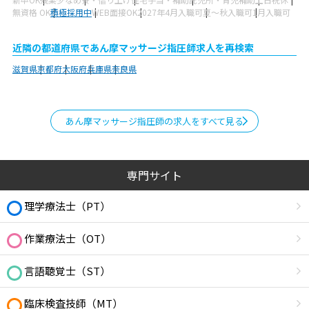
無資格 OK
積極採用中
WEB面接OK
2027年4月入職可
夏～秋入職可
1月入職可
近隣の都道府県であん摩マッサージ指圧師求人を再検索
滋賀県
京都府
大阪府
兵庫県
奈良県
あん摩マッサージ指圧師の求人をすべて見る
専門サイト
理学療法士（PT）
作業療法士（OT）
言語聴覚士（ST）
臨床検査技師（MT）