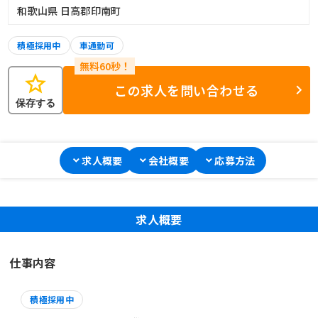
和歌山県 日高郡印南町
積極採用中
車通勤可
star
この求人を問い合わせる
保存する
求人概要
会社概要
応募方法
求人概要
仕事内容
積極採用中