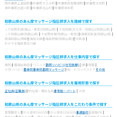
西牟婁郡上富田町
西牟婁郡すさみ町
東牟婁郡那智勝浦町
東牟婁郡太地町
東牟婁郡古座川町
東牟婁郡北山村
東牟婁郡串本町
和歌山県のあん摩マッサージ指圧師求人を路線で探す
ＪＲ紀勢本線(亀山－新宮)(和歌山県)
ＪＲ阪和線(天王寺－和歌山)(和歌山県)
ＪＲ和歌山線(和歌山県)
ＪＲ紀勢本線(和歌山－新宮)
南海電気鉄道(和歌山県)
南海和歌山港線
南海加太線
南海高野線(和歌山県)
紀州鉄道
わかやま電鉄貴志川線
和歌山県のあん摩マッサージ指圧師求人を仕事内容で探す
病院
介護福祉施設
クリニック
訪問リハビリ(在宅医療)
企業
保育園
小児リハビリ
整骨院
接骨院
訪問マッサージ
薬局・ドラッグストア
その他
和歌山県のあん摩マッサージ指圧師求人を雇用形態で探す
正社員(正職員)
契約社員・嘱託社員
非常勤・パート
その他
和歌山県のあん摩マッサージ指圧師求人をこだわり条件で探す
管理職求人
駅から徒歩5分以内
駅から徒歩10分以内
車通勤可
未経験OK
新卒OK
残業少なめ
寮・借り上げ
住宅手当・補助
託児所・育児補助
土日祝休