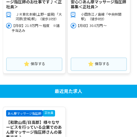
ージ指圧師のお仕事です♪＜正
安心◎あん摩マッサージ指圧師
社員＞
募集＜正社員＞
ＪＲ東北本線(上野－盛岡)「大
小田急江ノ島線「中央林間
河原(宮城)駅」（徒歩10分）
駅」（徒歩8分）
【月収】21.9万円 ～ 程度 ※諸
【月収】30.0万円 ～
手当込み
保存する
保存する
最近見た求人
正社員
あん摩マッサージ指圧師
【和歌山県/日高郡】様々なサ
ービスを行っている企業でのあ
ん摩マッサージ指圧師さんの募
集です♪