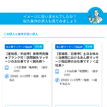
イメージに合いませんでしたか？
似た条件の求人も見てみましょう
この求人と条件が近い求人
正社員
正社員
あん摩マッサージ指圧師
あん摩マッサージ指圧師
【愛知県／半田市】保育所完備
【宮城県／石巻市】土日お休み
★ブランク可！訪問鍼灸マッサ
☆治療院におけるあん摩マッサ
ージのお仕事です＜鍼灸師＞
ージ指圧師のお仕事です♪＜正
社員＞
ＪＲ武豊線「亀崎駅」（徒歩
10分）
ＪＲ仙石線「蛇田駅」（徒歩
20分）
【月収】24.0万円 ～ 程度 諸手
当込
【月収】21.9万円 ～ 程度 ※諸
手当込み