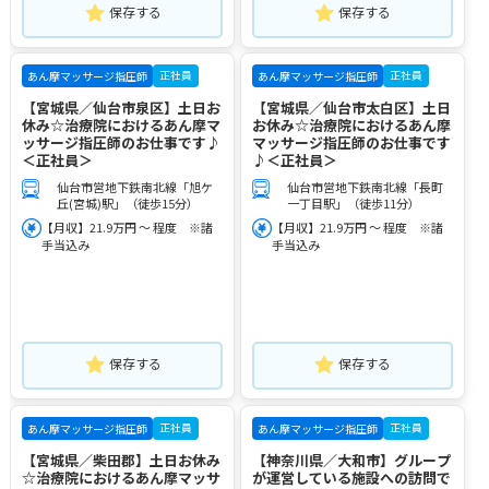
保存する
保存する
正社員
正社員
あん摩マッサージ指圧師
あん摩マッサージ指圧師
【宮城県／仙台市泉区】土日お
【宮城県／仙台市太白区】土日
休み☆治療院におけるあん摩マ
お休み☆治療院におけるあん摩
ッサージ指圧師のお仕事です♪
マッサージ指圧師のお仕事です
＜正社員＞
♪＜正社員＞
仙台市営地下鉄南北線「旭ケ
仙台市営地下鉄南北線「長町
丘(宮城)駅」（徒歩15分）
一丁目駅」（徒歩11分）
【月収】21.9万円 ～ 程度 ※諸
【月収】21.9万円 ～ 程度 ※諸
手当込み
手当込み
保存する
保存する
正社員
正社員
あん摩マッサージ指圧師
あん摩マッサージ指圧師
【宮城県／柴田郡】土日お休み
【神奈川県／大和市】グループ
☆治療院におけるあん摩マッサ
が運営している施設への訪問で