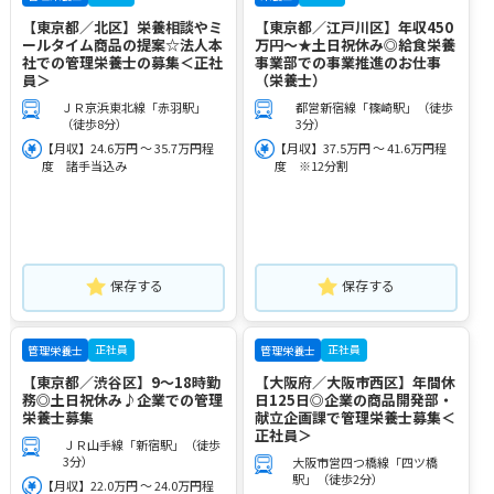
【東京都／北区】栄養相談やミ
【東京都／江戸川区】年収450
ールタイム商品の提案☆法人本
万円～★土日祝休み◎給食栄養
社での管理栄養士の募集＜正社
事業部での事業推進のお仕事
員＞
（栄養士）
ＪＲ京浜東北線「赤羽駅」
都営新宿線「篠崎駅」（徒歩
（徒歩8分）
3分）
【月収】24.6万円 ～ 35.7万円程
【月収】37.5万円 ～ 41.6万円程
度 諸手当込み
度 ※12分割
保存する
保存する
正社員
正社員
管理栄養士
管理栄養士
【東京都／渋谷区】9～18時勤
【大阪府／大阪市西区】年間休
務◎土日祝休み♪企業での管理
日125日◎企業の商品開発部・
栄養士募集
献立企画課で管理栄養士募集＜
正社員＞
ＪＲ山手線「新宿駅」（徒歩
3分）
大阪市営四つ橋線「四ツ橋
駅」（徒歩2分）
【月収】22.0万円 ～ 24.0万円程