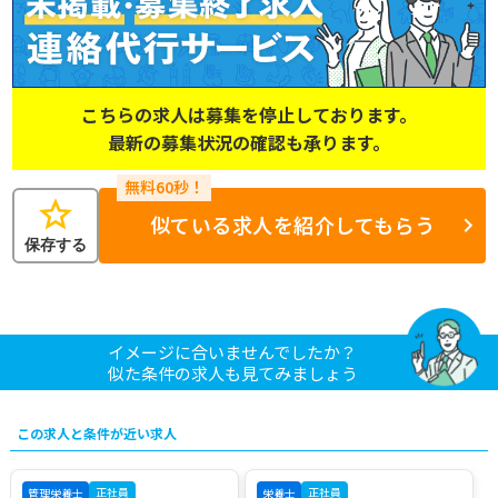
こちらの求人は募集を停止しております。
最新の募集状況の確認も承ります。
star
似ている求人を紹介してもらう
保存する
イメージに合いませんでしたか？
似た条件の求人も見てみましょう
この求人と条件が近い求人
正社員
正社員
管理栄養士
栄養士