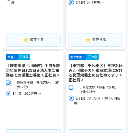
度
【月収】24.5万円 ～
保存する
保存する
正社員
正社員
栄養士
管理栄養士
【神奈川県／川崎市】手当多数
【東京都／千代田区】日祝お休
◎年間休日129日★法人本部事
み☆《駅チカ》東京本部におけ
務局での栄養士募集＜正社員＞
る管理栄養士のお仕事です♪＜
正社員＞
東急東横線「元住吉駅」（徒
歩12分）
ＪＲ総武線「御茶ノ水駅」
（徒歩2分）
【月収】20.2万円 ～
【月収】28.0万円 ～ 30.0万円程
度