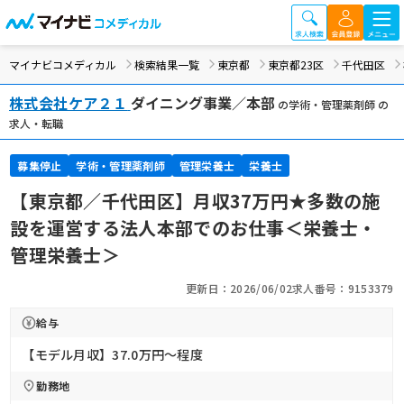
マイナビコメディカル
検索結果一覧
東京都
東京都23区
千代田区
株式会社ケア２１
ダイニング事業／本部
の学術・管理薬剤師 の
求人・転職
募集停止
学術・管理薬剤師
管理栄養士
栄養士
【東京都／千代田区】月収37万円★多数の施
設を運営する法人本部でのお仕事＜栄養士・
管理栄養士＞
更新日：2026/06/02
求人番号：9153379
給与
【モデル月収】37.0万円〜程度
勤務地