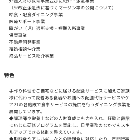
介護人財の教育事業並びに紹介・派遣事業
（※改正派遣法に基づくマージン率の公開について）
給食・配食ダイニング事業
医療サポート事業
障がい（児）通所支援・短期入所事業
保育事業
不動産開発事業
結婚相談仲介業
終活サービス紹介事業
特色
手作り料理をご自宅などに届ける配食サービスに加えご家族
様に代わって愛着ある食器やお膳への配膳代行サービスやケ
ア21の各施設で食事サービスの提供を行うダイニング事業を
展開しています。
◆調理師や栄養士などの人財育成にも力を入れ、経験と段階
に応じた研修プログラムを実施し、日常業務のなかでもスキ
ルアップできる体制を整えています。
◆形態食やアレルギーなとの特別食に対応したり、年間行事