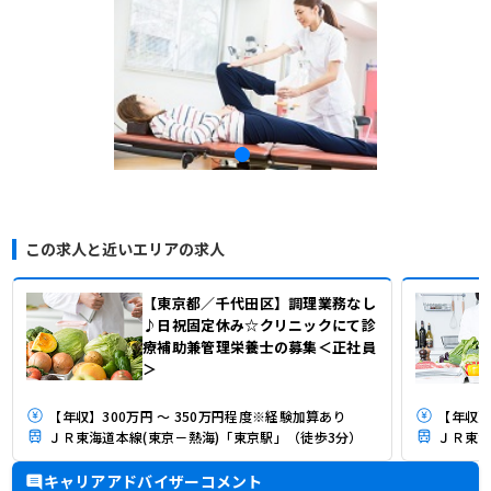
この求人と近いエリアの求人
【東京都／千代田区】調理業務なし
♪日祝固定休み☆クリニックにて診
療補助兼管理栄養士の募集＜正社員
＞
【年収】300万円 ～ 350万円程度※経験加算あり
【年収】
ＪＲ東海道本線(東京－熱海)「東京駅」（徒歩3分）
ＪＲ東海
キャリアアドバイザーコメント