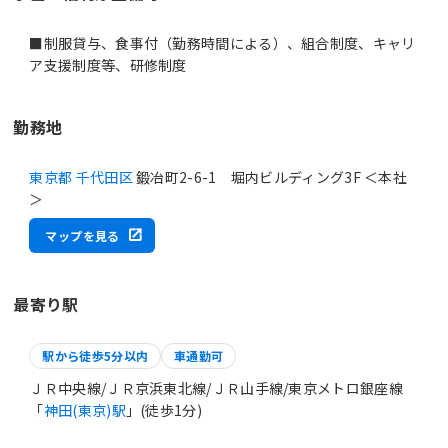
■制服貸与、食事付（勤務時間による）、組合制度、キャリ
ア支援制度等、研修制度
勤務地
東京都 千代田区
鍛冶町2-6-1 堀内ビルディング3F ＜本社
＞
マップを見る
最寄り駅
駅から徒歩5分以内
車通勤可
ＪＲ中央線/ＪＲ京浜東北線/ＪＲ山手線/東京メトロ銀座線
「
神田(東京)駅
」(徒歩1分)