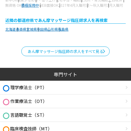
無資格 OK
積極採用中
WEB面接OK
2027年4月入職可
夏～秋入職可
1月入職可
近隣の都道府県であん摩マッサージ指圧師求人を再検索
北海道
青森県
宮城県
秋田県
山形県
福島県
あん摩マッサージ指圧師の求人をすべて見る
専門サイト
理学療法士（PT）
作業療法士（OT）
言語聴覚士（ST）
臨床検査技師（MT）