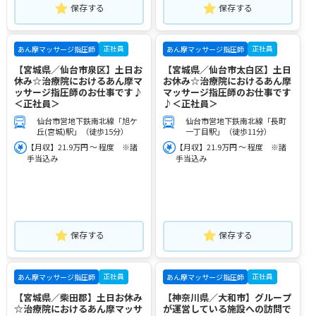
保存する
保存する
正社員
正社員
あん摩マッサージ指圧師
あん摩マッサージ指圧師
【宮城県／仙台市泉区】土日お
【宮城県／仙台市太白区】土日
休み☆治療院におけるあん摩マ
お休み☆治療院におけるあん摩
ッサージ指圧師のお仕事です♪
マッサージ指圧師のお仕事です
＜正社員＞
♪＜正社員＞
仙台市営地下鉄南北線「旭ケ
仙台市営地下鉄南北線「長町
丘(宮城)駅」（徒歩15分）
一丁目駅」（徒歩11分）
【月収】21.9万円 ～ 程度 ※諸
【月収】21.9万円 ～ 程度 ※諸
手当込み
手当込み
保存する
保存する
正社員
正社員
あん摩マッサージ指圧師
あん摩マッサージ指圧師
【宮城県／柴田郡】土日お休み
【神奈川県／大和市】グループ
☆治療院におけるあん摩マッサ
が運営している施設への訪問で