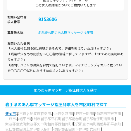
担当のキャリアアドバイザーが
この求人の詳細についてご案内いたします
お問い合わせ
9153606
求人番号
募集先名称
名称非公開のあん摩マッサージ指圧師
お問い合わせ例
「求人番号9153606に興味があるので、詳細を教えていただけますか？」
「残業が少なめの病院をJR○○線の沿線で探していますが、おすすめの病院はあ
りますか？」
「訪問リハビリの募集を都内で探しています。マイナビコメディカルに載ってい
る○○○○○以外におすすめの求人はありますか？」
他のあん摩マッサージ指圧師求人を探す
岩手県のあん摩マッサージ指圧師求人を市区町村で探す
盛岡市
宮古市
大船渡市
花巻市
北上市
久慈市
遠野市
一関市
陸前高田市
釜石市
二戸市
八幡平市
奥州市
岩手郡雫石町
岩手郡葛巻町
岩手郡岩手町
滝沢市
紫波郡紫波町
紫波郡矢巾町
和賀郡西和賀町
胆沢郡金ケ崎町
西磐井郡平泉町
気仙郡住田町
上閉伊郡大槌町
下閉伊郡山田町
下閉伊郡岩泉町