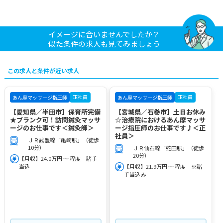
イメージに合いませんでしたか？
似た条件の求人も見てみましょう
この求人と条件が近い求人
正社員
正社員
あん摩マッサージ指圧師
あん摩マッサージ指圧師
【愛知県／半田市】保育所完備
【宮城県／石巻市】土日お休み
★ブランク可！訪問鍼灸マッサ
☆治療院におけるあん摩マッサ
ージのお仕事です＜鍼灸師＞
ージ指圧師のお仕事です♪＜正
社員＞
ＪＲ武豊線「亀崎駅」（徒歩
10分）
ＪＲ仙石線「蛇田駅」（徒歩
20分）
【月収】24.0万円 ～ 程度 諸手
当込
【月収】21.9万円 ～ 程度 ※諸
手当込み