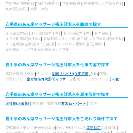
下閉伊郡田野畑村
下閉伊郡普代村
九戸郡軽米町
九戸郡野田村
九戸郡九戸村
九戸郡洋野町
二戸郡一戸町
岩手県のあん摩マッサージ指圧師求人を路線で探す
ＪＲ東北本線(上野－盛岡)(岩手県)
ＪＲ八戸線(岩手県)
ＪＲ岩泉線
ＪＲ大船渡線(岩手県)
ＪＲ釜石線
ＪＲ北上線(岩手県)
ＪＲ田沢湖線(岩手県)
ＪＲ花輪線(岩手県)
ＪＲ山田線
ＩＧＲいわて銀河鉄道(岩手県)
三陸鉄道北リアス線
三陸鉄道南リアス線
岩手県のあん摩マッサージ指圧師求人を仕事内容で探す
病院
介護福祉施設
クリニック
訪問リハビリ(在宅医療)
企業
保育園
小児リハビリ
整骨院
接骨院
訪問マッサージ
薬局・ドラッグストア
その他
岩手県のあん摩マッサージ指圧師求人を雇用形態で探す
正社員(正職員)
契約社員・嘱託社員
非常勤・パート
その他
岩手県のあん摩マッサージ指圧師求人をこだわり条件で探す
管理職求人
駅から徒歩5分以内
駅から徒歩10分以内
車通勤可
未経験OK
新卒OK
残業少なめ
寮・借り上げ
住宅手当・補助
託児所・育児補助
土日祝休