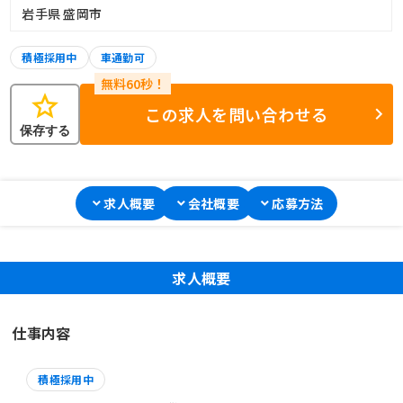
岩手県 盛岡市
積極採用中
車通勤可
star
この求人を問い合わせる
保存する
求人概要
会社概要
応募方法
求人概要
仕事内容
積極採用中