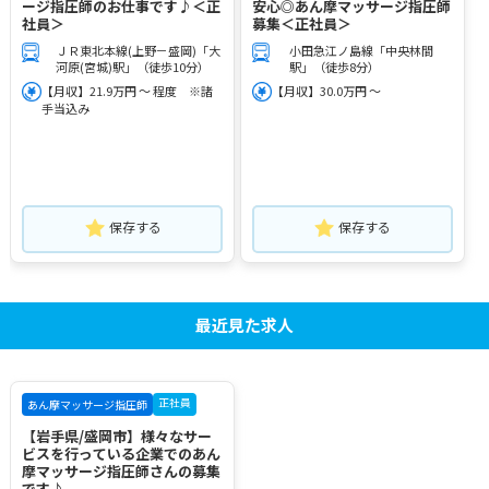
ージ指圧師のお仕事です♪＜正
安心◎あん摩マッサージ指圧師
社員＞
募集＜正社員＞
ＪＲ東北本線(上野－盛岡)「大
小田急江ノ島線「中央林間
河原(宮城)駅」（徒歩10分）
駅」（徒歩8分）
【月収】21.9万円 ～ 程度 ※諸
【月収】30.0万円 ～
手当込み
保存する
保存する
最近見た求人
正社員
あん摩マッサージ指圧師
【岩手県/盛岡市】様々なサー
ビスを行っている企業でのあん
摩マッサージ指圧師さんの募集
です♪