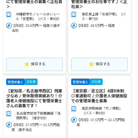
にて管理栄養士の募集＜正社員
管理栄養士のお仕事です♪＜正
＞
社員＞
沖縄都市モノレールゆいレー
東武東上線「北坂戸駅」（バ
ル「安里駅」（バス・車6分）
ス・車7分）
【月収】20.0万円 ～ 程度※諸手
【月収】18.5万円 ～ 程度
当別
保存する
保存する
正社員
正社員
管理栄養士
管理栄養士
【愛知県／名古屋市西区】残業
【東京都／足立区】4週8休制
少なめ♪育休取得実績あり！介
◎車通勤可♪介護老人保健施設
護老人保健施設にて管理栄養士
での管理栄養士募集
さんの募集です！
東武伊勢崎線「竹ノ塚駅」
（バス・車6分）
名古屋市営地下鉄鶴舞線「浅
間町駅」（徒歩9分）
【月収】17.5万円 ～ 22.1万円程
【月収】17.0万円 ～ 21.5万円程
度
度 諸手当込