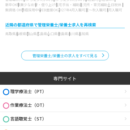
新卒OK
残業少なめ
寮・借り上げ
住宅手当・補助
託児所・育児補助
土日祝休
無資格 OK
積極採用中
WEB面接OK
2027年4月入職可
夏～秋入職可
1月入職可
近隣の都道府県で管理栄養士/栄養士求人を再検索
鳥取県
島根県
岡山県
広島県
山口県
徳島県
香川県
高知県
管理栄養士/栄養士の求人をすべて見る
専門サイト
理学療法士（PT）
作業療法士（OT）
言語聴覚士（ST）