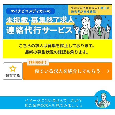
こちらの求人は募集を停止しております。
最新の募集状況の確認も承ります。
star
似ている求人を紹介してもらう
保存する
イメージに合いませんでしたか？
似た条件の求人も見てみましょう