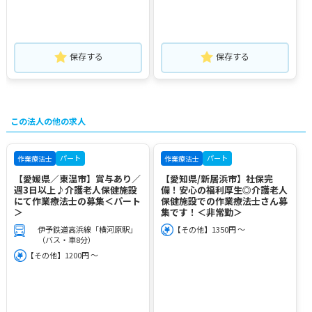
保存する
保存する
この法人の他の求人
パート
パート
作業療法士
作業療法士
【愛媛県／東温市】賞与あり／
【愛知県/新居浜市】社保完
週3日以上♪介護老人保健施設
備！安心の福利厚生◎介護老人
にて作業療法士の募集＜パート
保健施設での作業療法士さん募
＞
集です！＜非常勤＞
伊予鉄道高浜線「横河原駅」
【その他】1350円 ～
（バス・車8分）
【その他】1200円 ～