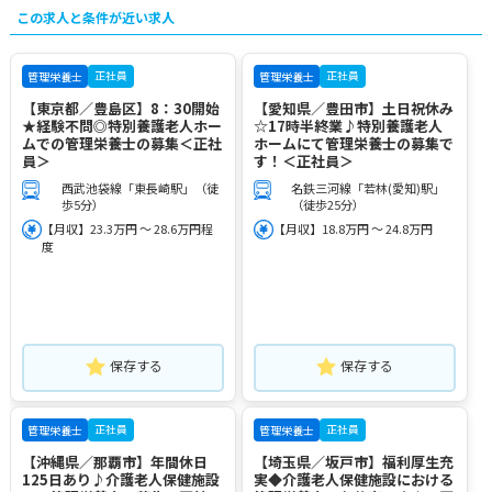
この求人と条件が近い求人
正社員
正社員
管理栄養士
管理栄養士
【東京都／豊島区】8：30開始
【愛知県／豊田市】土日祝休み
★経験不問◎特別養護老人ホー
☆17時半終業♪特別養護老人
ムでの管理栄養士の募集＜正社
ホームにて管理栄養士の募集で
員＞
す！＜正社員＞
西武池袋線「東長崎駅」（徒
名鉄三河線「若林(愛知)駅」
歩5分）
（徒歩25分）
【月収】23.3万円 ～ 28.6万円程
【月収】18.8万円 ～ 24.8万円
度
保存する
保存する
正社員
正社員
管理栄養士
管理栄養士
【沖縄県／那覇市】年間休日
【埼玉県／坂戸市】福利厚生充
125日あり♪介護老人保健施設
実◆介護老人保健施設における