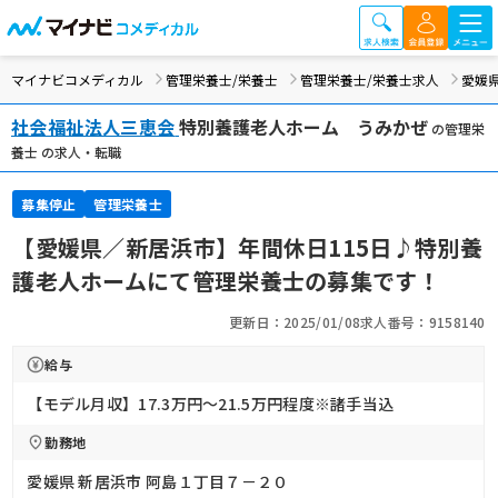
マイナビコメディカル
管理栄養士/栄養士
管理栄養士/栄養士求人
愛媛
社会福祉法人三恵会
特別養護老人ホーム うみかぜ
の管理栄
養士 の求人・転職
募集停止
管理栄養士
【愛媛県／新居浜市】年間休日115日♪特別養
護老人ホームにて管理栄養士の募集です！
更新日：2025/01/08
求人番号：9158140
給与
【モデル月収】17.3万円〜21.5万円程度※諸手当込
勤務地
愛媛県 新居浜市 阿島１丁目７－２０