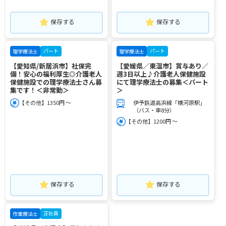
保存する
保存する
パート
パート
理学療法士
理学療法士
【愛知県/新居浜市】社保完
【愛媛県／東温市】賞与あり／
備！安心の福利厚生◎介護老人
週3日以上♪介護老人保健施設
保健施設での理学療法士さん募
にて理学療法士の募集＜パート
集です！＜非常勤＞
＞
【その他】1350円 ～
伊予鉄道高浜線「横河原駅」
（バス・車8分）
【その他】1200円 ～
保存する
保存する
正社員
作業療法士