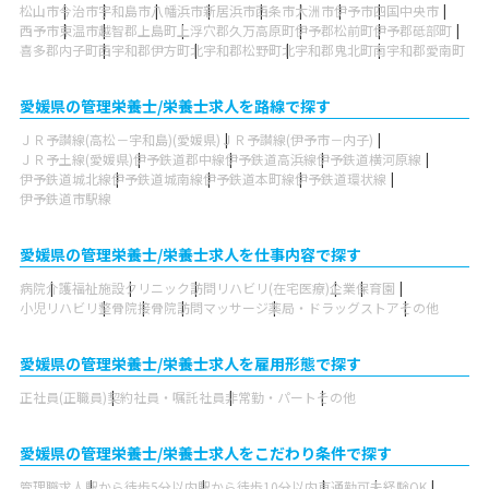
松山市
今治市
宇和島市
八幡浜市
新居浜市
西条市
大洲市
伊予市
四国中央市
西予市
東温市
越智郡上島町
上浮穴郡久万高原町
伊予郡松前町
伊予郡砥部町
喜多郡内子町
西宇和郡伊方町
北宇和郡松野町
北宇和郡鬼北町
南宇和郡愛南町
愛媛県の管理栄養士/栄養士求人を路線で探す
ＪＲ予讃線(高松－宇和島)(愛媛県)
ＪＲ予讃線(伊予市－内子)
ＪＲ予土線(愛媛県)
伊予鉄道郡中線
伊予鉄道高浜線
伊予鉄道横河原線
伊予鉄道城北線
伊予鉄道城南線
伊予鉄道本町線
伊予鉄道環状線
伊予鉄道市駅線
愛媛県の管理栄養士/栄養士求人を仕事内容で探す
病院
介護福祉施設
クリニック
訪問リハビリ(在宅医療)
企業
保育園
小児リハビリ
整骨院
接骨院
訪問マッサージ
薬局・ドラッグストア
その他
愛媛県の管理栄養士/栄養士求人を雇用形態で探す
正社員(正職員)
契約社員・嘱託社員
非常勤・パート
その他
愛媛県の管理栄養士/栄養士求人をこだわり条件で探す
管理職求人
駅から徒歩5分以内
駅から徒歩10分以内
車通勤可
未経験OK