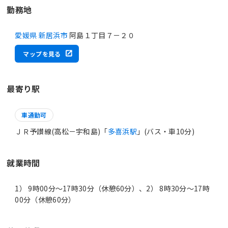
勤務地
愛媛県 新居浜市
阿島１丁目７－２０
マップを見る
最寄り駅
車通勤可
ＪＲ予讃線(高松－宇和島)「
多喜浜駅
」(バス・車10分)
就業時間
1） 9時00分〜17時30分（休憩60分）、2） 8時30分〜17時
00分（休憩60分）