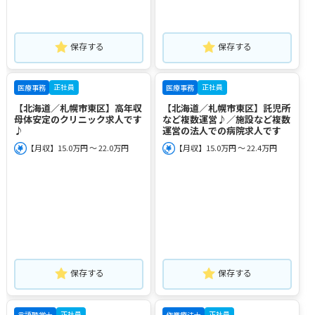
保存する
保存する
正社員
正社員
医療事務
医療事務
【北海道／札幌市東区】高年収
【北海道／札幌市東区】託児所
母体安定のクリニック求人です
など複数運営♪／施設など複数
♪
運営の法人での病院求人です
【月収】15.0万円 ～ 22.0万円
【月収】15.0万円 ～ 22.4万円
保存する
保存する
正社員
正社員
言語聴覚士
作業療法士