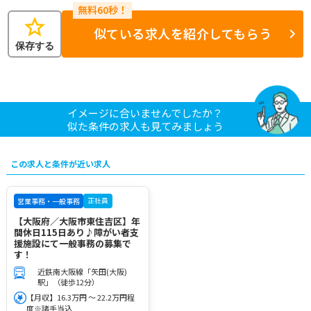
star
似ている求人を紹介してもらう
保存する
イメージに合いませんでしたか？
似た条件の求人も見てみましょう
この求人と条件が近い求人
正社員
営業事務・一般事務
【大阪府／大阪市東住吉区】年
間休日115日あり♪障がい者支
援施設にて一般事務の募集で
す！
近鉄南大阪線「矢田(大阪)
駅」（徒歩12分）
【月収】16.3万円 ～ 22.2万円程
度※諸手当込