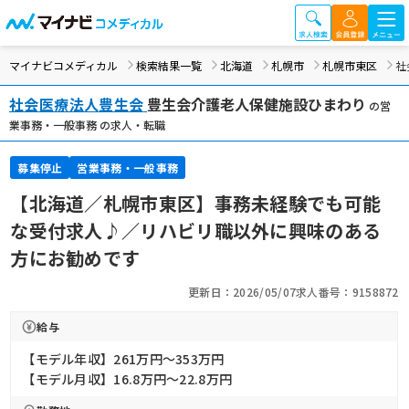
マイナビコメディカル
検索結果一覧
北海道
札幌市
札幌市東区
社
社会医療法人豊生会
豊生会介護老人保健施設ひまわり
の営
業事務・一般事務 の求人・転職
募集停止
営業事務・一般事務
【北海道／札幌市東区】事務未経験でも可能
な受付求人♪／リハビリ職以外に興味のある
方にお勧めです
更新日：2026/05/07
求人番号：9158872
給与
【モデル年収】261万円〜353万円
【モデル月収】16.8万円〜22.8万円