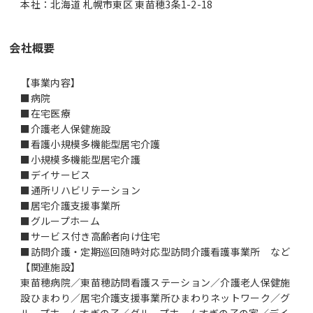
本社：北海道 札幌市東区 東苗穂3条1-2-18
会社概要
【事業内容】
■病院
■在宅医療
■介護老人保健施設
■看護小規模多機能型居宅介護
■小規模多機能型居宅介護
■デイサービス
■通所リハビリテーション
■居宅介護支援事業所
■グループホーム
■サービス付き高齢者向け住宅
■訪問介護・定期巡回随時対応型訪問介護看護事業所 など
【関連施設】
東苗穂病院／東苗穂訪問看護ステーション／介護老人保健施
設ひまわり／居宅介護支援事業所ひまわりネットワーク／グ
ループホームすぎの子／グループホームすぎの子の家／デイ