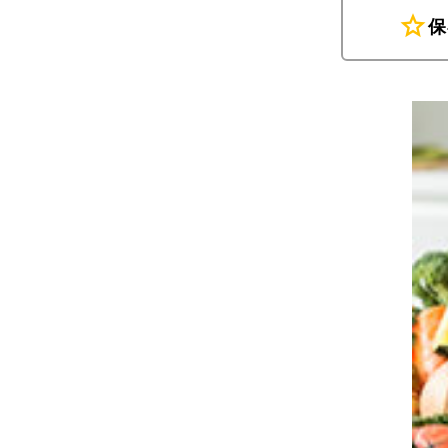
star
保