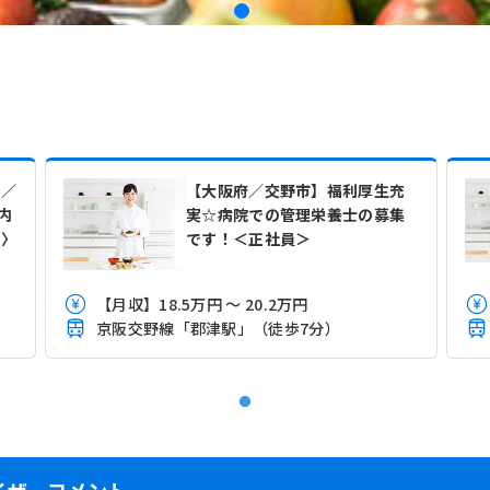
み／
【大阪府／交野市】福利厚生充
内
実☆病院での管理栄養士の募集
員〉
です！＜正社員＞
【月収】18.5万円 ～ 20.2万円
京阪交野線「郡津駅」（徒歩7分）
イザーコメント