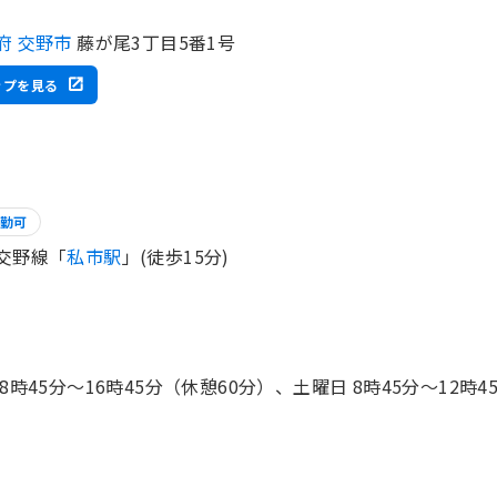
府 交野市
藤が尾3丁目5番1号
ップを見る
勤可
交野線「
私市駅
」(徒歩15分)
 8時45分〜16時45分（休憩60分）、土曜日 8時45分〜12時4