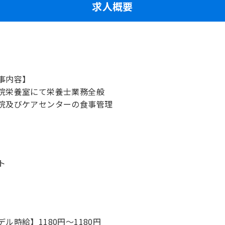
求人概要
事内容】
院栄養室にて栄養士業務全般
院及びケアセンターの食事管理
ト
デル時給】1180円〜1180円