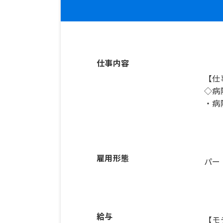
仕事内容
【仕
◇病
・病
雇用形態
パー
給与
【モ