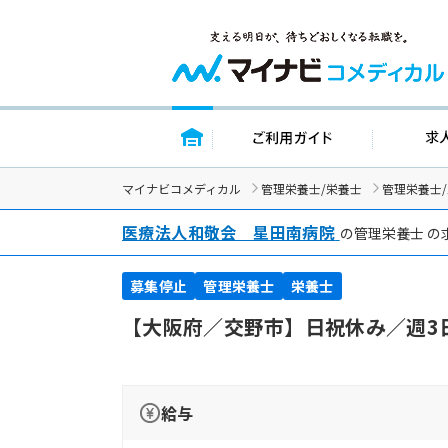
トップページ
ご利用ガイ
マイナビコメディカル
管理栄養士/栄養士
管理栄養士
医療法人和敬会 星田南病院
の管理栄養士 の
募集停止
管理栄養士
栄養士
【大阪府／交野市】日祝休み／週3
給与