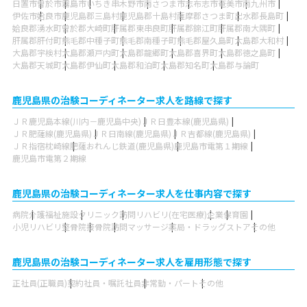
日置市
曽於市
霧島市
いちき串木野市
南さつま市
志布志市
奄美市
南九州市
伊佐市
姶良市
鹿児島郡三島村
鹿児島郡十島村
薩摩郡さつま町
出水郡長島町
姶良郡湧水町
曽於郡大崎町
肝属郡東串良町
肝属郡錦江町
肝属郡南大隅町
肝属郡肝付町
熊毛郡中種子町
熊毛郡南種子町
熊毛郡屋久島町
大島郡大和村
大島郡宇検村
大島郡瀬戸内町
大島郡龍郷町
大島郡喜界町
大島郡徳之島町
大島郡天城町
大島郡伊仙町
大島郡和泊町
大島郡知名町
大島郡与論町
鹿児島県の治験コーディネーター求人を路線で探す
ＪＲ鹿児島本線(川内－鹿児島中央)
ＪＲ日豊本線(鹿児島県)
ＪＲ肥薩線(鹿児島県)
ＪＲ日南線(鹿児島県)
ＪＲ吉都線(鹿児島県)
ＪＲ指宿枕崎線
肥薩おれんじ鉄道(鹿児島県)
鹿児島市電第１期線
鹿児島市電第２期線
鹿児島県の治験コーディネーター求人を仕事内容で探す
病院
介護福祉施設
クリニック
訪問リハビリ(在宅医療)
企業
保育園
小児リハビリ
整骨院
接骨院
訪問マッサージ
薬局・ドラッグストア
その他
鹿児島県の治験コーディネーター求人を雇用形態で探す
正社員(正職員)
契約社員・嘱託社員
非常勤・パート
その他