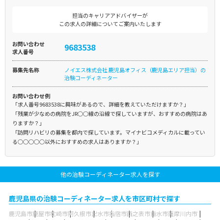
担当のキャリアアドバイザーが
この求人の詳細についてご案内いたします
お問い合わせ
9683538
求人番号
募集先名称
ノイエス株式会社 鹿児島オフィス（鹿児島エリア担当）の
治験コーディネーター
お問い合わせ例
「求人番号9683538に興味があるので、詳細を教えていただけますか？」
「残業が少なめの病院をJR○○線の沿線で探していますが、おすすめの病院はあ
りますか？」
「訪問リハビリの募集を都内で探しています。マイナビコメディカルに載ってい
る○○○○○以外におすすめの求人はありますか？」
他の治験コーディネーター求人を探す
鹿児島県の治験コーディネーター求人を市区町村で探す
鹿児島市
鹿屋市
枕崎市
阿久根市
出水市
指宿市
西之表市
垂水市
薩摩川内市