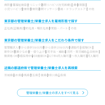
病院
介護福祉施設
クリニック
訪問リハビリ(在宅医療)
企業
保育園
小児リハビリ
整骨院
接骨院
訪問マッサージ
薬局・ドラッグストア
その他
東京都の管理栄養士/栄養士求人を雇用形態で探す
正社員(正職員)
契約社員・嘱託社員
非常勤・パート
その他
東京都の管理栄養士/栄養士求人をこだわり条件で探す
管理職求人
駅から徒歩5分以内
駅から徒歩10分以内
車通勤可
未経験OK
新卒OK
残業少なめ
寮・借り上げ
住宅手当・補助
託児所・育児補助
土日祝休
無資格 OK
積極採用中
WEB面接OK
2027年4月入職可
夏～秋入職可
1月入職可
近隣の都道府県で管理栄養士/栄養士求人を再検索
茨城県
栃木県
群馬県
埼玉県
千葉県
神奈川県
山梨県
管理栄養士/栄養士の求人をすべて見る