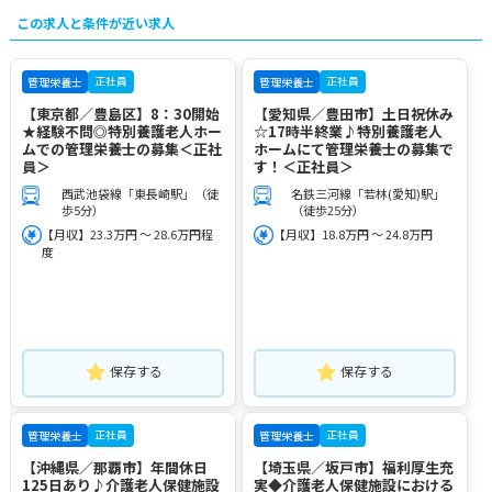
この求人と条件が近い求人
正社員
正社員
管理栄養士
管理栄養士
【東京都／豊島区】8：30開始
【愛知県／豊田市】土日祝休み
★経験不問◎特別養護老人ホー
☆17時半終業♪特別養護老人
ムでの管理栄養士の募集＜正社
ホームにて管理栄養士の募集で
員＞
す！＜正社員＞
西武池袋線「東長崎駅」（徒
名鉄三河線「若林(愛知)駅」
歩5分）
（徒歩25分）
【月収】23.3万円 ～ 28.6万円程
【月収】18.8万円 ～ 24.8万円
度
保存する
保存する
正社員
正社員
管理栄養士
管理栄養士
【沖縄県／那覇市】年間休日
【埼玉県／坂戸市】福利厚生充
125日あり♪介護老人保健施設
実◆介護老人保健施設における