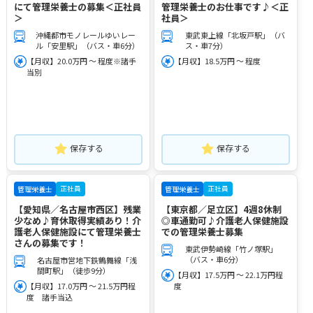
にて管理栄養士の募集＜正社員
管理栄養士のお仕事です♪＜正
＞
社員＞
沖縄都市モノレールゆいレー
東武東上線「北坂戸駅」（バ
ル「安里駅」（バス・車6分）
ス・車7分）
【月収】20.0万円 ～ 程度※諸手
【月収】18.5万円 ～ 程度
当別
保存する
保存する
正社員
正社員
管理栄養士
管理栄養士
【愛知県／名古屋市西区】残業
【東京都／足立区】4週8休制
少なめ♪育休取得実績あり！介
◎車通勤可♪介護老人保健施設
護老人保健施設にて管理栄養士
での管理栄養士募集
さんの募集です！
東武伊勢崎線「竹ノ塚駅」
（バス・車6分）
名古屋市営地下鉄鶴舞線「浅
間町駅」（徒歩9分）
【月収】17.5万円 ～ 22.1万円程
【月収】17.0万円 ～ 21.5万円程
度
度 諸手当込