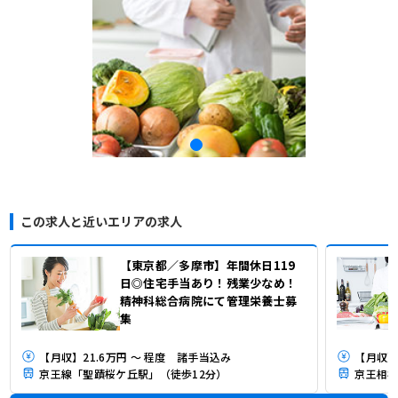
この求人と近いエリアの求人
【東京都／多摩市】年間休日119
日◎住宅手当あり！残業少なめ！
精神科総合病院にて管理栄養士募
集
【月収】21.6万円 ～ 程度 諸手当込み
【月収】2
京王線「聖蹟桜ケ丘駅」（徒歩12分）
京王相模