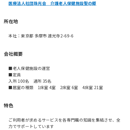
医療法人社団珠光会 介護老人保健施設聖の郷
所在地
本社：東京都 多摩市 連光寺2-69-6
会社概要
■老人保健施設の運営
■定員
入所 100名 通所 35名
■居室の種類 1床室 4室 2床室 6室 4床室 21室
特色
ご利用者が求めるサービスを各専門職の知識を集結させ、全
力でサポートしています