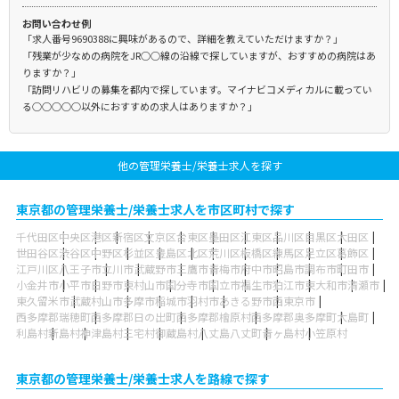
お問い合わせ例
「求人番号9690388に興味があるので、詳細を教えていただけますか？」
「残業が少なめの病院をJR○○線の沿線で探していますが、おすすめの病院はあ
りますか？」
「訪問リハビリの募集を都内で探しています。マイナビコメディカルに載ってい
る○○○○○以外におすすめの求人はありますか？」
他の管理栄養士/栄養士求人を探す
東京都の管理栄養士/栄養士求人を市区町村で探す
千代田区
中央区
港区
新宿区
文京区
台東区
墨田区
江東区
品川区
目黒区
大田区
世田谷区
渋谷区
中野区
杉並区
豊島区
北区
荒川区
板橋区
練馬区
足立区
葛飾区
江戸川区
八王子市
立川市
武蔵野市
三鷹市
青梅市
府中市
昭島市
調布市
町田市
小金井市
小平市
日野市
東村山市
国分寺市
国立市
福生市
狛江市
東大和市
清瀬市
東久留米市
武蔵村山市
多摩市
稲城市
羽村市
あきる野市
西東京市
西多摩郡瑞穂町
西多摩郡日の出町
西多摩郡檜原村
西多摩郡奥多摩町
大島町
利島村
新島村
神津島村
三宅村
御蔵島村
八丈島八丈町
青ヶ島村
小笠原村
東京都の管理栄養士/栄養士求人を路線で探す