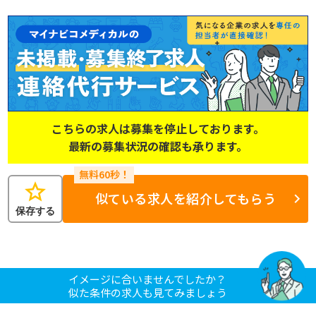
こちらの求人は募集を停止しております。
最新の募集状況の確認も承ります。
star
似ている求人を紹介してもらう
保存する
イメージに合いませんでしたか？
似た条件の求人も見てみましょう