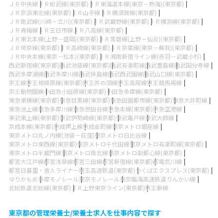
ＪＲ中央線
ＪＲ総武線(東京都)
ＪＲ東海道本線(東京－熱海)(東京都)
ＪＲ京浜東北線(東京都)
ＪＲ山手線
ＪＲ横須賀線(東京都)
ＪＲ南武線(川崎－立川)(東京都)
ＪＲ武蔵野線(東京都)
ＪＲ横浜線(東京都)
ＪＲ青梅線
ＪＲ五日市線
ＪＲ八高線(東京都)
ＪＲ東北本線(上野－盛岡)(東京都)
ＪＲ常磐線(上野－仙台)(東京都)
ＪＲ埼京線(東京都)
ＪＲ高崎線(東京都)
ＪＲ京葉線(東京－蘇我)(東京都)
ＪＲ中央本線(東京－松本)(東京都)
ＪＲ湘南新宿ライン線(赤羽－武蔵小杉)
西武新宿線(東京都)
西武池袋線(東京都)
西武有楽町線
西武豊島線
西武国分寺線
西武多摩湖線
西武多摩川線
西武拝島線
西武西武園線
西武山口線(東京都)
京王線
京王相模原線(東京都)
京王井の頭線
京王高尾線
京王競馬場線
京王動物園線
小田急小田原線(東京都)
小田急多摩線(東京都)
東急東横線(東京都)
東急目黒線(東京都)
東急田園都市線(東京都)
東急大井町線
東急池上線
東急多摩川線
東急世田谷線
京急本線(東京都)
京急空港線
東武東上線(東京都)
東武伊勢崎線(東京都)
東武亀戸線
東武大師線
京成本線(東京都)
京成押上線
京成金町線
東京メトロ銀座線
東京メトロ丸ノ内線(池袋－荻窪)
東京メトロ日比谷線
東京メトロ東西線(東京都)
東京メトロ千代田線
東京メトロ有楽町線(東京都)
東京メトロ半蔵門線
東京メトロ南北線
東京メトロ副都心線(東京都)
都営大江戸線
都営浅草線
都営三田線
都営新宿線(東京都)
都電荒川線
都営日暮里・舎人ライナー
埼玉高速鉄道(東京都)
つくばエクスプレス(東京都)
ゆりかもめ
多摩モノレール
東京モノレール
東京臨海高速鉄道りんかい線
北総鉄道北総線(東京都)
ＪＲ上野東京ライン(東京都)
京王新線
東京都の管理栄養士/栄養士求人を仕事内容で探す