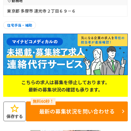
勤務地
東京都 多摩市 連光寺２丁目６９－６
住宅手当・補助
こちらの求人は募集を停止しております。
最新の募集状況の確認も承ります。
star
最新の募集状況を問い合わせる
保存する