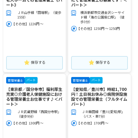
ート》
パート＞
ＪＲ山手線「田端駅」（徒歩
横浜新都市交通金沢シーサイ
15分）
ド線「海の公園柴口駅」（徒
歩3分）
【その他】1226円 ～
【その他】1250円 ～ 1250円
保存する
保存する
パート
パート
管理栄養士
管理栄養士
【東京都／国分寺市】福利厚生
【愛知県／豊川市】時給1,700
充実◎介護老人保健施設におけ
円！土日祝お休み◎病院併設施
る管理栄養士お仕事です♪＜パ
設での管理栄養士（フルタイム
ート＞
パート）
ＪＲ武蔵野線「西国分寺駅」
ＪＲ飯田線「豊川(愛知)駅」
（徒歩9分）
（バス・車7分）
【その他】1300円 ～
【その他】1700円 ～