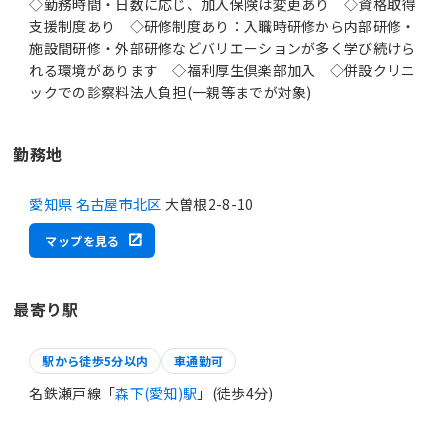
◇勤務時間・日数に応じ、加入保険は変更あり ◇資格取得
支援制度あり ◇研修制度あり：入職時研修から内部研修・
施設間研修・外部研修などバリエーションが多く学び続けら
れる環境があります ◇福利厚生倶楽部加入 ◇併設クリニ
ックでの診察料法人負担(一親等までが対象)
勤務地
愛知県 名古屋市北区
大曽根2-8-10
マップを見る
最寄り駅
駅から徒歩5分以内
車通勤可
名鉄瀬戸線「
森下(愛知)駅
」(徒歩4分)