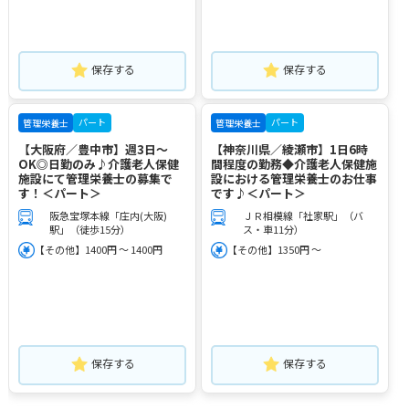
保存する
保存する
パート
パート
管理栄養士
管理栄養士
【大阪府／豊中市】週3日～
【神奈川県／綾瀬市】1日6時
OK◎日勤のみ♪介護老人保健
間程度の勤務◆介護老人保健施
施設にて管理栄養士の募集で
設における管理栄養士のお仕事
す！＜パート＞
です♪＜パート＞
阪急宝塚本線「庄内(大阪)
ＪＲ相模線「社家駅」（バ
駅」（徒歩15分）
ス・車11分）
【その他】1400円 ～ 1400円
【その他】1350円 ～
保存する
保存する