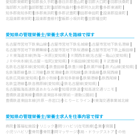
愛知郡東郷町
愛知郡長久手町
西春日井郡豊山町
丹羽郡大口町
丹羽郡扶桑町
海部郡大治町
海部郡蟹江町
海部郡飛島村
知多郡阿久比町
知多郡東浦町
知多郡南知多町
知多郡美浜町
知多郡武豊町
額田郡幸田町
北設楽郡設楽町
北設楽郡東栄町
北設楽郡豊根村
宝飯郡小坂井町
幡豆郡幡豆町
愛知県の管理栄養士/栄養士求人を路線で探す
名古屋市営地下鉄東山線
名古屋市営地下鉄名城線
名古屋市営地下鉄名港線
名古屋市営地下鉄鶴舞線
名古屋市営地下鉄桜通線
名古屋市営地下鉄上飯田線
ＪＲ東海道本線(熱海－米原)(愛知県)
ＪＲ関西本線(名古屋－亀山)(愛知県)
ＪＲ中央本線(名古屋－塩尻)(愛知県)
ＪＲ飯田線(愛知県)
ＪＲ武豊線
名鉄名古屋本線(愛知県)
名鉄豊田線
名鉄豊川線
名鉄瀬戸線
名鉄犬山線(愛知県)
名鉄蒲郡線
名鉄三河線
名鉄常滑線
名鉄河和線
名鉄津島線
名鉄尾西線
名鉄広見線(愛知県)
名鉄小牧線
名鉄知多新線
名鉄築港線
名鉄西尾線
名鉄空港線
名鉄各務原線(愛知県)
近鉄名古屋線(愛知県)
名古屋臨海高速鉄道あおなみ線
愛知環状鉄道
愛知高速交通リニモ
豊橋鉄道渥美線
豊橋鉄道東田本線(駅前－運動公園前)
豊橋鉄道東田本線(井原－赤岩口)
ゆとりーとライン
JR東海交通事業城北線
愛知県の管理栄養士/栄養士求人を仕事内容で探す
病院
介護福祉施設
クリニック
訪問リハビリ(在宅医療)
企業
保育園
小児リハビリ
整骨院
接骨院
訪問マッサージ
薬局・ドラッグストア
その他