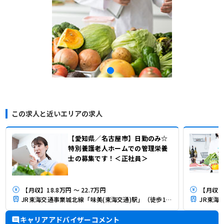
この求人と近いエリアの求人
【愛知県／名古屋市】日勤のみ☆
特別養護老人ホームでの管理栄養
士の募集です！＜正社員＞
【月収】18.8万円 ～ 22.7万円
【月収】
JR東海交通事業城北線「味美(東海交通)駅」（徒歩17分）
JR東海
キャリアアドバイザーコメント