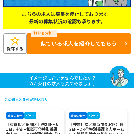
こちらの求人は募集を停止しております。
最新の募集状況の確認も承ります。
star
似ている求人を紹介してもらう
保存する
イメージに合いませんでしたか？
似た条件の求人も見てみましょう
この求人と条件が近い求人
パート
パート
管理栄養士
管理栄養士
【東京都／荒川区】週2日～＆
【神奈川県／横浜市金沢区】週
1日5時間～相談可◎特別養護
3日～OK◎特別養護老人ホーム
老人ホームでの管理栄養士《パ
にて管理栄養士の募集です！＜