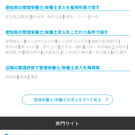
愛知県の管理栄養士/栄養士求人を雇用形態で探す
正社員(正職員)
契約社員・嘱託社員
非常勤・パート
その他
愛知県の管理栄養士/栄養士求人をこだわり条件で探す
管理職求人
駅から徒歩5分以内
駅から徒歩10分以内
車通勤可
未経験OK
新卒OK
残業少なめ
寮・借り上げ
住宅手当・補助
託児所・育児補助
土日祝休
無資格 OK
積極採用中
WEB面接OK
2027年4月入職可
夏～秋入職可
1月入職可
近隣の都道府県で管理栄養士/栄養士求人を再検索
岐阜県
静岡県
三重県
管理栄養士/栄養士の求人をすべて見る
専門サイト