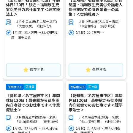
休日120日！駅近＋福利厚生充
制度・福利厚生充実◎介護老人
実◎老健のお仕事です＜理学療
保健施設での管理栄養士の募
法士＞
集！＜契約社員＞
ＪＲ中央本線(名古屋－塩尻)
ＪＲ中央本線(名古屋－塩尻)
「大曽根駅」（徒歩7分）
「大曽根駅」（徒歩10分）
【月収】23.4万円 ～ 33.4万円程
【月収】22.0万円 ～
度 諸手当込
保存する
保存する
正社員
正社員
作業療法士
理学療法士
【愛知県／名古屋市中区】年間
【愛知県／名古屋市中区】年間
休日120日！最寄駅から徒歩圏
休日120日！最寄駅から徒歩圏
内◎老健でのお仕事です＜作業
内◎老健でのお仕事です＜理学
療法士＞
療法士＞
ＪＲ東海道本線(熱海－米原)
ＪＲ東海道本線(熱海－米原)
「金山(愛知)駅」（徒歩10分）
「金山(愛知)駅」（徒歩10分）
【月収】23.4万円 ～ 38.4万円程
【月収】23.4万円 ～ 38.4万円程
度 諸手当込
度 諸手当込