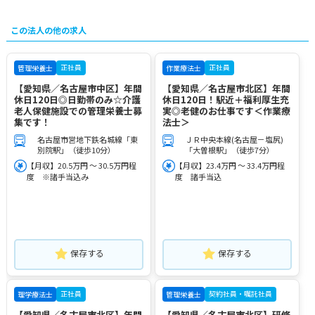
この法人の他の求人
正社員
正社員
管理栄養士
作業療法士
【愛知県／名古屋市中区】年間
【愛知県／名古屋市北区】年間
休日120日◎日勤帯のみ☆介護
休日120日！駅近＋福利厚生充
老人保健施設での管理栄養士募
実◎老健のお仕事です＜作業療
集です！
法士＞
名古屋市営地下鉄名城線「東
ＪＲ中央本線(名古屋－塩尻)
別院駅」（徒歩10分）
「大曽根駅」（徒歩7分）
【月収】20.5万円 ～ 30.5万円程
【月収】23.4万円 ～ 33.4万円程
度 ※諸手当込み
度 諸手当込
保存する
保存する
正社員
契約社員・嘱託社員
理学療法士
管理栄養士
【愛知県／名古屋市北区】年間
【愛知県／名古屋市北区】研修