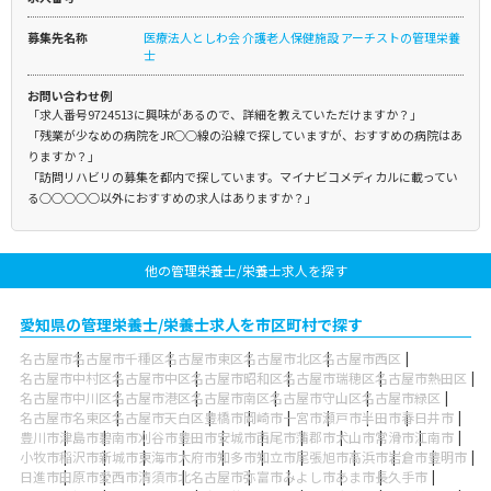
募集先名称
医療法人としわ会 介護老人保健施設 アーチストの管理栄養
士
お問い合わせ例
「求人番号9724513に興味があるので、詳細を教えていただけますか？」
「残業が少なめの病院をJR○○線の沿線で探していますが、おすすめの病院はあ
りますか？」
「訪問リハビリの募集を都内で探しています。マイナビコメディカルに載ってい
る○○○○○以外におすすめの求人はありますか？」
他の管理栄養士/栄養士求人を探す
愛知県の管理栄養士/栄養士求人を市区町村で探す
名古屋市
名古屋市千種区
名古屋市東区
名古屋市北区
名古屋市西区
名古屋市中村区
名古屋市中区
名古屋市昭和区
名古屋市瑞穂区
名古屋市熱田区
名古屋市中川区
名古屋市港区
名古屋市南区
名古屋市守山区
名古屋市緑区
名古屋市名東区
名古屋市天白区
豊橋市
岡崎市
一宮市
瀬戸市
半田市
春日井市
豊川市
津島市
碧南市
刈谷市
豊田市
安城市
西尾市
蒲郡市
犬山市
常滑市
江南市
小牧市
稲沢市
新城市
東海市
大府市
知多市
知立市
尾張旭市
高浜市
岩倉市
豊明市
日進市
田原市
愛西市
清須市
北名古屋市
弥富市
みよし市
あま市
長久手市