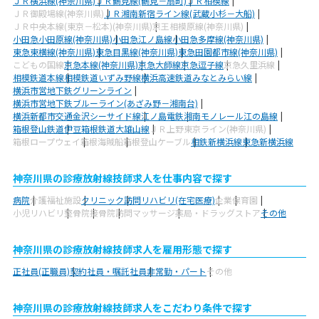
ＪＲ横浜線(神奈川県)
ＪＲ鶴見線(鶴見－扇町)
ＪＲ相模線
ＪＲ御殿場線(神奈川県)
ＪＲ湘南新宿ライン線(武蔵小杉－大船)
ＪＲ中央本線(東京－松本)(神奈川県)
京王相模原線(神奈川県)
小田急小田原線(神奈川県)
小田急江ノ島線
小田急多摩線(神奈川県)
東急東横線(神奈川県)
東急目黒線(神奈川県)
東急田園都市線(神奈川県)
こどもの国線
京急本線(神奈川県)
京急大師線
京急逗子線
京急久里浜線
相模鉄道本線
相模鉄道いずみ野線
横浜高速鉄道みなとみらい線
横浜市営地下鉄グリーンライン
横浜市営地下鉄ブルーライン(あざみ野－湘南台)
横浜新都市交通金沢シーサイド線
江ノ島電鉄
湘南モノレール江の島線
箱根登山鉄道
伊豆箱根鉄道大雄山線
ＪＲ上野東京ライン(神奈川県)
箱根ロープウェイ
箱根海賊船
箱根登山ケーブル
相鉄新横浜線
東急新横浜線
神奈川県の診療放射線技師求人を仕事内容で探す
病院
介護福祉施設
クリニック
訪問リハビリ(在宅医療)
企業
保育園
小児リハビリ
整骨院
接骨院
訪問マッサージ
薬局・ドラッグストア
その他
神奈川県の診療放射線技師求人を雇用形態で探す
正社員(正職員)
契約社員・嘱託社員
非常勤・パート
その他
神奈川県の診療放射線技師求人をこだわり条件で探す