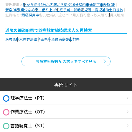
管理職求人
駅から徒歩5分以内
駅から徒歩10分以内
車通勤可
未経験OK
新卒OK
残業少なめ
寮・借り上げ
住宅手当・補助
託児所・育児補助
土日祝休
無資格 OK
積極採用中
WEB面接OK
2027年4月入職可
夏～秋入職可
1月入職可
近隣の都道府県で診療放射線技師求人を再検索
茨城県
栃木県
群馬県
埼玉県
千葉県
東京都
山梨県
診療放射線技師の求人をすべて見る
専門サイト
理学療法士（PT）
作業療法士（OT）
言語聴覚士（ST）