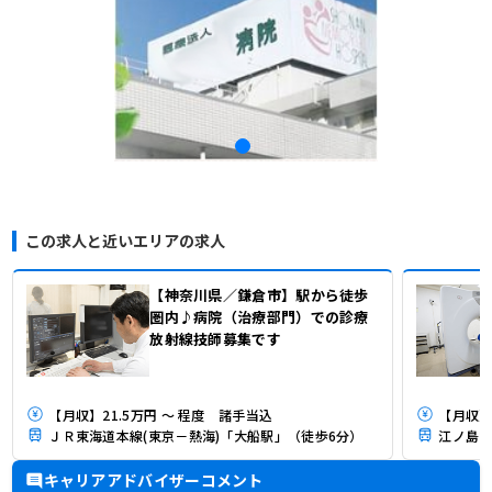
この求人と近いエリアの求人
【神奈川県／鎌倉市】駅から徒歩
圏内♪病院（治療部門）での診療
放射線技師募集です
【月収】21.5万円 ～ 程度 諸手当込
【月収】1
ＪＲ東海道本線(東京－熱海)「大船駅」（徒歩6分）
江ノ島電
キャリアアドバイザーコメント