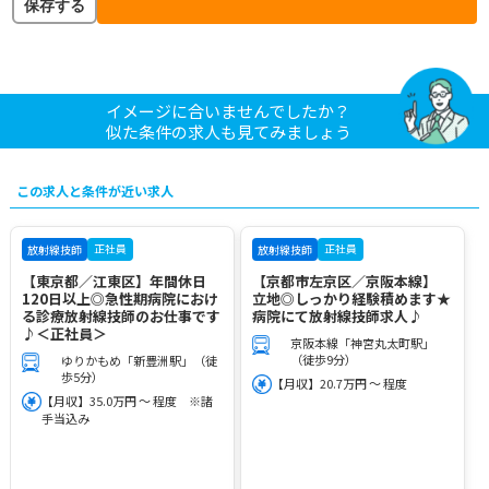
保存する
イメージに合いませんでしたか？
似た条件の求人も見てみましょう
この求人と条件が近い求人
正社員
正社員
放射線技師
放射線技師
【東京都／江東区】年間休日
【京都市左京区／京阪本線】
120日以上◎急性期病院におけ
立地◎しっかり経験積めます★
る診療放射線技師のお仕事です
病院にて放射線技師求人♪
♪＜正社員＞
京阪本線「神宮丸太町駅」
（徒歩9分）
ゆりかもめ「新豊洲駅」（徒
歩5分）
【月収】20.7万円 ～ 程度
【月収】35.0万円 ～ 程度 ※諸
手当込み