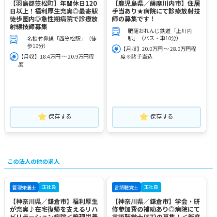
【羽島郡笠松町】年間休日120
【鹿児島県／薩摩川内市】住居
日以上！福利厚生充実◎最寄駅
手当あり★病院にて診療放射技
徒歩圏内◎急性期病院で診療放
師の募集です！
射線技師募集
肥薩おれんじ鉄道「上川内
駅」（バス・車10分）
名鉄竹鼻線「西笠松駅」（徒
歩10分）
【月収】20.0万円 ～ 28.0万円程
【月収】18.4万円 ～ 20.9万円程
度※諸手当込
度
保存する
保存する
この法人の他の求人
正社員
正社員
管理栄養士
言語聴覚士
【神奈川県／鎌倉市】福利厚生
【神奈川県／鎌倉市】学会・研
が充実♪在宅復帰を支えるリハ
修参加費の補助あり◎病院にて
ビリテーション病院＜管理栄養
言語聴覚士(ST)の募集！＜新卒