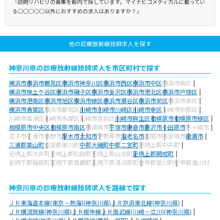
「訪問リハビリの募集を都内で探しています。マイナビコメディカルに載ってい
る○○○○○以外におすすめの求人はありますか？」
他の診療放射線技師求人を探す
神奈川県の診療放射線技師求人を市区町村で探す
横浜市
横浜市鶴見区
横浜市神奈川区
横浜市西区
横浜市中区
横浜市南区
横浜市保土ケ谷区
横浜市磯子区
横浜市金沢区
横浜市港北区
横浜市戸塚区
横浜市港南区
横浜市旭区
横浜市緑区
横浜市瀬谷区
横浜市栄区
横浜市泉区
横浜市青葉区
横浜市都筑区
川崎市
川崎市川崎区
川崎市幸区
川崎市中原区
川崎市高津区
川崎市多摩区
川崎市宮前区
川崎市麻生区
相模原市
相模原市緑区
相模原市中央区
相模原市南区
横須賀市
平塚市
鎌倉市
藤沢市
小田原市
茅ヶ崎市
逗子市
三浦市
秦野市
厚木市
大和市
伊勢原市
海老名市
座間市
南足柄市
綾瀬市
三浦郡葉山町
高座郡寒川町
中郡大磯町
中郡二宮町
足柄上郡中井町
足柄上郡大井町
足柄上郡松田町
足柄上郡山北町
足柄上郡開成町
足柄下郡箱根町
足柄下郡真鶴町
足柄下郡湯河原町
愛甲郡愛川町
愛甲郡清川村
神奈川県の診療放射線技師求人を路線で探す
ＪＲ東海道本線(東京－熱海)(神奈川県)
ＪＲ京浜東北線(神奈川県)
ＪＲ横須賀線(神奈川県)
ＪＲ根岸線
ＪＲ南武線(川崎－立川)(神奈川県)