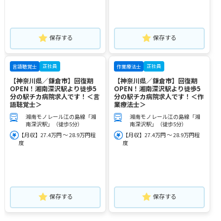
保存する
保存する
正社員
正社員
言語聴覚士
作業療法士
【神奈川県／鎌倉市】回復期
【神奈川県／鎌倉市】回復期
OPEN！湘南深沢駅より徒歩5
OPEN！湘南深沢駅より徒歩5
分の駅チカ病院求人です！＜言
分の駅チカ病院求人です！＜作
語聴覚士＞
業療法士＞
湘南モノレール江の島線「湘
湘南モノレール江の島線「湘
南深沢駅」（徒歩5分）
南深沢駅」（徒歩5分）
【月収】27.4万円 ～ 28.9万円程
【月収】27.4万円 ～ 28.9万円程
度
度
保存する
保存する