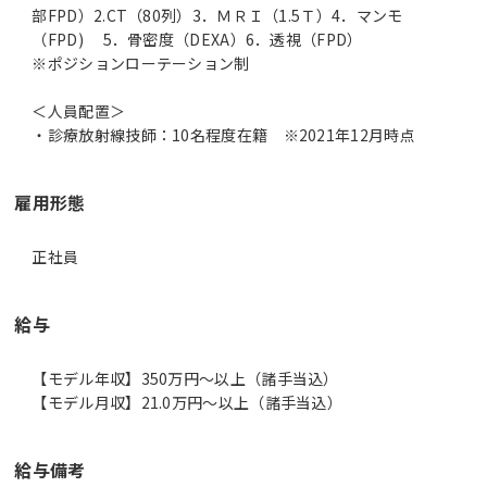
部FPD）2.CT（80列）3．ＭＲＩ（1.5Ｔ）4．マンモ
（FPD) 5．骨密度（DEXA）6．透視（FPD）
※ポジションローテーション制
＜人員配置＞
・診療放射線技師：10名程度在籍 ※2021年12月時点
雇用形態
正社員
給与
【モデル年収】350万円〜以上（諸手当込）
【モデル月収】21.0万円〜以上（諸手当込）
給与備考