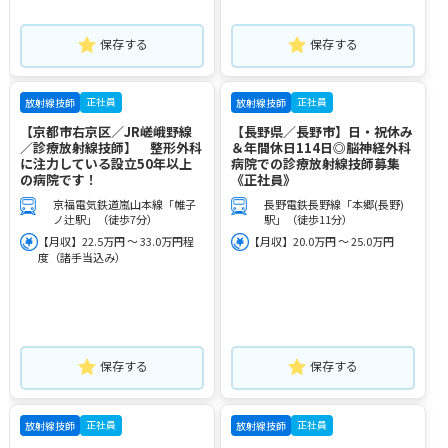
保存する
保存する
正社員
正社員
放射線技師
放射線技師
【京都市右京区／JR嵯峨野線
【長野県／長野市】日・祝休み
／診療放射線技師】 整形外科
＆年間休日114日◎脳神経外科
に注力している設立50年以上
病院での診療放射線技師募集
の病院です！
《正社員》
京福電気鉄道嵐山本線「帷子
長野電鉄長野線「本郷(長野)
ノ辻駅」（徒歩7分）
駅」（徒歩11分）
【月収】22.5万円 ～ 33.0万円程
【月収】20.0万円 ～ 25.0万円
度（諸手当込み）
保存する
保存する
正社員
正社員
放射線技師
放射線技師