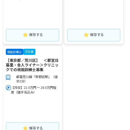
保存する
保存する
正社員
視能訓練士
【東京都／荒川区】 ＜都営日
暮里・舎人ライナー＞クリニッ
クでの視能訓練士募集
都電荒川線「熊野前駅」（徒
歩2分）
【月収】22.0万円 ～ 28.0万円程
度（諸手当込み）
保存する