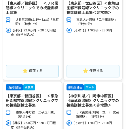
【東京都／葛飾区】 ＜ＪＲ常
【東京都／世田谷区】＜東急田
磐線＞クリニックでの視能訓練
園都市線沿線＞クリニックでの
士募集
視能訓練士募集＜非常勤＞
ＪＲ常磐線(上野－仙台)「亀有
東急大井町線「二子玉川駅」
駅」（徒歩1分）
（徒歩1分）
【月収】22.0万円 ～ 28.0万円程
【その他】1700円 ～ 2300円
度（諸手当込み）
保存する
保存する
正社員
パート
視能訓練士
視能訓練士
【東京都／世田谷区】 ＜東急
【神奈川県／川崎市中原区】
田園都市線沿線＞クリニックで
《南武線沿線》クリニックでの
の視能訓練士募集
視能訓練士募集＜非常勤＞
東急大井町線「二子玉川駅」
ＪＲ南武線(川崎－立川)「武蔵
（徒歩1分）
新城駅」（徒歩3分）
【月収】22.0万円 ～ 28.0万円程
【その他】1700円 ～ 2300円
度（諸手当込み）