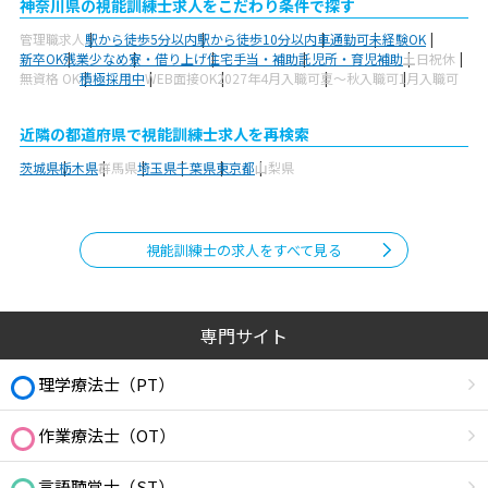
神奈川県の視能訓練士求人をこだわり条件で探す
管理職求人
駅から徒歩5分以内
駅から徒歩10分以内
車通勤可
未経験OK
新卒OK
残業少なめ
寮・借り上げ
住宅手当・補助
託児所・育児補助
土日祝休
無資格 OK
積極採用中
WEB面接OK
2027年4月入職可
夏～秋入職可
1月入職可
近隣の都道府県で視能訓練士求人を再検索
茨城県
栃木県
群馬県
埼玉県
千葉県
東京都
山梨県
視能訓練士の求人をすべて見る
専門サイト
理学療法士（PT）
作業療法士（OT）
言語聴覚士（ST）