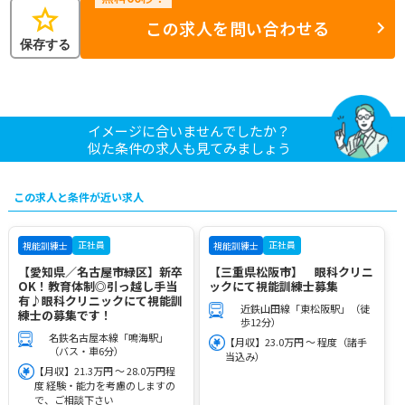
star
この求人を問い合わせる
保存する
イメージに合いませんでしたか？
似た条件の求人も見てみましょう
この求人と条件が近い求人
正社員
正社員
視能訓練士
視能訓練士
【愛知県／名古屋市緑区】新卒
【三重県松阪市】 眼科クリニ
OK！教育体制◎引っ越し手当
ックにて視能訓練士募集
有♪眼科クリニックにて視能訓
近鉄山田線「東松阪駅」（徒
練士の募集です！
歩12分）
名鉄名古屋本線「鳴海駅」
【月収】23.0万円 ～ 程度（諸手
（バス・車6分）
当込み）
【月収】21.3万円 ～ 28.0万円程
度 経験・能力を考慮のしますの
で、ご相談下さい