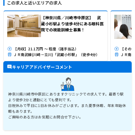
この求人と近いエリアの求人
【神奈川県／川崎市中原区】 武
蔵小杉駅より徒歩4分にある眼科医
院での視能訓練士募集！
【月収】21.1万円 ～ 程度（諸手当込）
【その他
ＪＲ南武線(川崎－立川)「武蔵小杉駅」（徒歩4分）
ＪＲ南武
キャリアアドバイザーコメント
神奈川県川崎市中原区にありますクリニックでの求人です。最寄り駅
より徒歩3分と通勤にとても便利です。
日祝休みで平日に1日お休みがございます。また夏季休暇、年末年始休
暇もあります。
ご興味のある方はお気軽にお問合せ下さい。