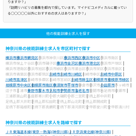
りますか？」
「訪問リハビリの募集を都内で探しています。マイナビコメディカルに載ってい
る○○○○○以外におすすめの求人はありますか？」
他の視能訓練士求人を探す
神奈川県の視能訓練士求人を市区町村で探す
横浜市
横浜市鶴見区
横浜市神奈川区
横浜市西区
横浜市中区
横浜市南区
横浜市保土ケ谷区
横浜市磯子区
横浜市金沢区
横浜市港北区
横浜市戸塚区
横浜市港南区
横浜市旭区
横浜市緑区
横浜市瀬谷区
横浜市栄区
横浜市泉区
横浜市青葉区
横浜市都筑区
川崎市
川崎市川崎区
川崎市幸区
川崎市中原区
川崎市高津区
川崎市多摩区
川崎市宮前区
川崎市麻生区
相模原市
相模原市緑区
相模原市中央区
相模原市南区
横須賀市
平塚市
鎌倉市
藤沢市
小田原市
茅ヶ崎市
逗子市
三浦市
秦野市
厚木市
大和市
伊勢原市
海老名市
座間市
南足柄市
綾瀬市
三浦郡葉山町
高座郡寒川町
中郡大磯町
中郡二宮町
足柄上郡中井町
足柄上郡大井町
足柄上郡松田町
足柄上郡山北町
足柄上郡開成町
足柄下郡箱根町
足柄下郡真鶴町
足柄下郡湯河原町
愛甲郡愛川町
愛甲郡清川村
神奈川県の視能訓練士求人を路線で探す
ＪＲ東海道本線(東京－熱海)(神奈川県)
ＪＲ京浜東北線(神奈川県)