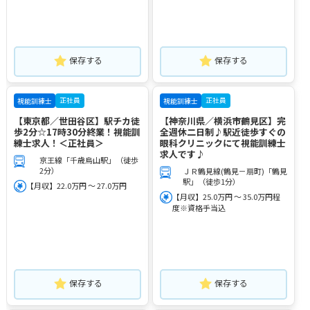
保存する
保存する
正社員
正社員
視能訓練士
視能訓練士
【東京都／世田谷区】駅チカ徒
【神奈川県／横浜市鶴見区】完
歩2分☆17時30分終業！視能訓
全週休二日制♪駅近徒歩すぐの
練士求人！＜正社員＞
眼科クリニックにて視能訓練士
求人です♪
京王線「千歳烏山駅」（徒歩
2分）
ＪＲ鶴見線(鶴見－扇町)「鶴見
駅」（徒歩1分）
【月収】22.0万円 ～ 27.0万円
【月収】25.0万円 ～ 35.0万円程
度※資格手当込
保存する
保存する