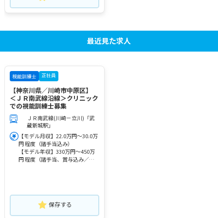
最近見た求人
正社員
視能訓練士
【神奈川県／川崎市中原区】
＜ＪＲ南武線沿線＞クリニック
での視能訓練士募集
ＪＲ南武線(川崎－立川)「武
蔵新城駅」
【モデル月収】22.0万円～30.0万
円 程度（諸手当込み）
【モデル年収】330万円～450万
円 程度（諸手当、賞与込み／想
定年収）
保存する