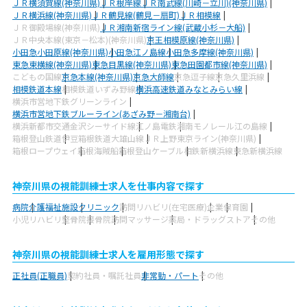
ＪＲ横須賀線(神奈川県)
ＪＲ根岸線
ＪＲ南武線(川崎－立川)(神奈川県)
ＪＲ横浜線(神奈川県)
ＪＲ鶴見線(鶴見－扇町)
ＪＲ相模線
ＪＲ御殿場線(神奈川県)
ＪＲ湘南新宿ライン線(武蔵小杉－大船)
ＪＲ中央本線(東京－松本)(神奈川県)
京王相模原線(神奈川県)
小田急小田原線(神奈川県)
小田急江ノ島線
小田急多摩線(神奈川県)
東急東横線(神奈川県)
東急目黒線(神奈川県)
東急田園都市線(神奈川県)
こどもの国線
京急本線(神奈川県)
京急大師線
京急逗子線
京急久里浜線
相模鉄道本線
相模鉄道いずみ野線
横浜高速鉄道みなとみらい線
横浜市営地下鉄グリーンライン
横浜市営地下鉄ブルーライン(あざみ野－湘南台)
横浜新都市交通金沢シーサイド線
江ノ島電鉄
湘南モノレール江の島線
箱根登山鉄道
伊豆箱根鉄道大雄山線
ＪＲ上野東京ライン(神奈川県)
箱根ロープウェイ
箱根海賊船
箱根登山ケーブル
相鉄新横浜線
東急新横浜線
神奈川県の視能訓練士求人を仕事内容で探す
病院
介護福祉施設
クリニック
訪問リハビリ(在宅医療)
企業
保育園
小児リハビリ
整骨院
接骨院
訪問マッサージ
薬局・ドラッグストア
その他
神奈川県の視能訓練士求人を雇用形態で探す
正社員(正職員)
契約社員・嘱託社員
非常勤・パート
その他