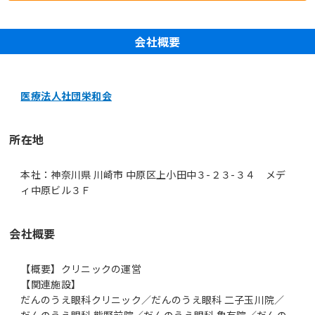
会社概要
医療法人社団栄和会
所在地
本社：神奈川県 川崎市 中原区上小田中３-２３-３４ メデ
ィ中原ビル３Ｆ
会社概要
【概要】クリニックの運営
【関連施設】
だんのうえ眼科クリニック／だんのうえ眼科 二子玉川院／
だんのうえ眼科 熊野前院／だんのうえ眼科 亀有院／だんの