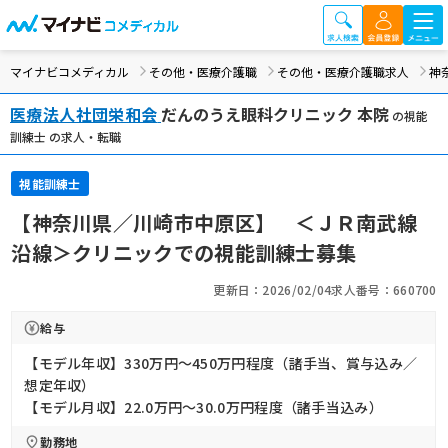
マイナビコメディカル
その他・医療介護職
その他・医療介護職求人
神
医療法人社団栄和会
だんのうえ眼科クリニック 本院
の視能
訓練士 の求人・転職
視能訓練士
【神奈川県／川崎市中原区】 ＜ＪＲ南武線
沿線＞クリニックでの視能訓練士募集
更新日：2026/02/04
求人番号：660700
給与
【モデル年収】330万円〜450万円程度（諸手当、賞与込み／
想定年収）
【モデル月収】22.0万円〜30.0万円程度（諸手当込み）
勤務地