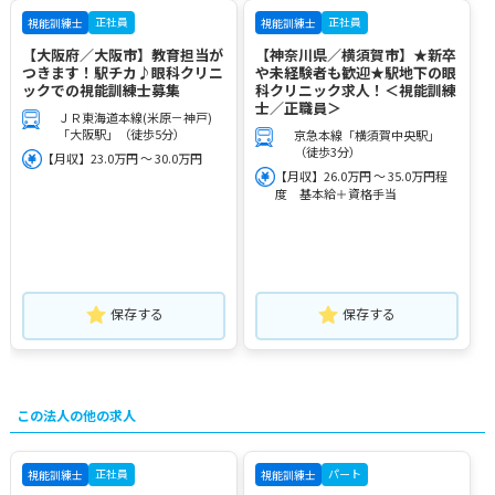
正社員
正社員
視能訓練士
視能訓練士
【大阪府／大阪市】教育担当が
【神奈川県／横須賀市】★新卒
つきます！駅チカ♪眼科クリニ
や未経験者も歓迎★駅地下の眼
ックでの視能訓練士募集
科クリニック求人！＜視能訓練
士／正職員＞
ＪＲ東海道本線(米原－神戸)
「大阪駅」（徒歩5分）
京急本線「横須賀中央駅」
（徒歩3分）
【月収】23.0万円 ～ 30.0万円
【月収】26.0万円 ～ 35.0万円程
度 基本給＋資格手当
保存する
保存する
この法人の他の求人
正社員
パート
視能訓練士
視能訓練士