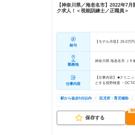
【神奈川県／海老名市】2022年7
ク求人！＜視能訓練士／正職員＞
【モデル月収】
26.0
万円
給与
神奈川県 海老名市
ＪＲ
勤務地
【仕事内容】 ■クリニ
とする視野検査 ・OCT
仕事内容
駅から徒歩5分以内
託児所・育児補助
保存する