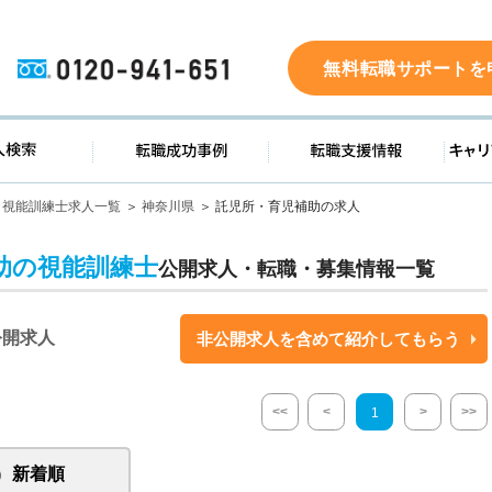
0120-941-651
無料転職サポートを
ド
求人検索
転職成功事例
転職支
視能訓練士求人一覧
神奈川県
託児所・育児補助の求人
助の視能訓練士
公開求人・転職・募集情報一覧
公開求人
非公開求人を含めて紹介してもらう
<<
<
>
>>
1
新着順