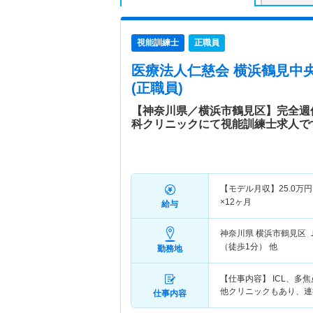
視能訓練士
正職員
医療法人仁慈会 横浜鶴見中
(正職員)
【神奈川県／横浜市鶴見区】完全週
科クリニックにて視能訓練士求人で
【モデル月収】
25.0
万円
×12ヶ月
給与
神奈川県 横浜市鶴見区
（徒歩1分） 他
勤務地
【仕事内容】 ICL、
他クリニックもあり、連
仕事内容