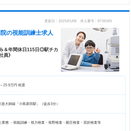
更新日：2025/01/08 求人番号：9739365
病院
の視能訓練士求人
み＆年間休日115日◎駅チカ
社員》
～
25.9
万円
程度
京急大師線「小島新田駅」（徒歩3分）
士業務 ・視能訓練・視力検査・視野検査・眼圧検査・屈折検査等