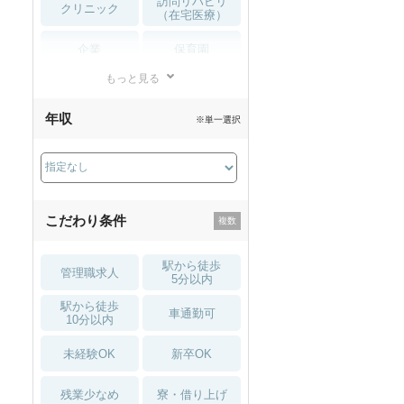
訪問リハビリ
クリニック
（在宅医療）
企業
保育園
もっと見る
小児リハビリ
整骨院
年収
※単一選択
接骨院
訪問マッサージ
薬局・
その他
ドラッグストア
こだわり条件
駅から徒歩
管理職求人
5分以内
駅から徒歩
車通勤可
10分以内
未経験OK
新卒OK
残業少なめ
寮・借り上げ