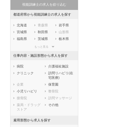
視能訓練士の求人を絞り込む
都道府県から視能訓練士の求人を探す
北海道
青森県
岩手県
宮城県
秋田県
山形県
福島県
茨城県
栃木県
群馬県
埼玉県
千葉県
もっと見る
東京都
神奈川県
新潟県
仕事内容・施設形態から求人を探す
山梨県
長野県
富山県
石川県
福井県
岐阜県
病院
介護福祉施設
静岡県
愛知県
三重県
クリニック
訪問リハビリ(在
宅医療)
滋賀県
京都府
大阪府
企業
保育園
兵庫県
奈良県
和歌山県
小児リハビリ
整骨院
鳥取県
島根県
岡山県
接骨院
訪問マッサージ
広島県
山口県
徳島県
薬局・ドラッグ
その他
香川県
愛媛県
高知県
ストア
福岡県
佐賀県
長崎県
雇用形態から求人を探す
熊本県
大分県
宮崎県