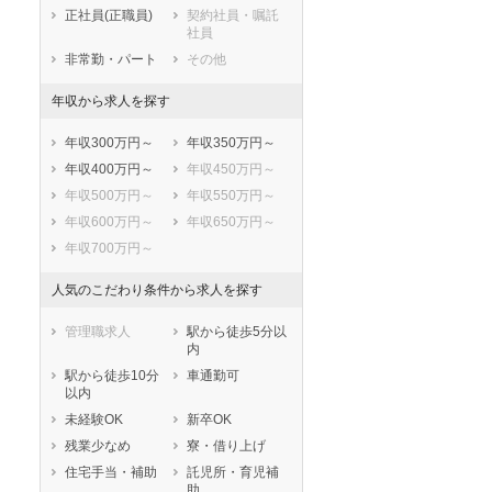
鹿児島県
沖縄県
正社員(正職員)
契約社員・嘱託
社員
非常勤・パート
その他
年収から求人を探す
年収300万円～
年収350万円～
年収400万円～
年収450万円～
年収500万円～
年収550万円～
年収600万円～
年収650万円～
年収700万円～
人気のこだわり条件から求人を探す
管理職求人
駅から徒歩5分以
内
駅から徒歩10分
車通勤可
以内
未経験OK
新卒OK
残業少なめ
寮・借り上げ
住宅手当・補助
託児所・育児補
助