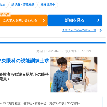
なめ
託児所・育児補助
積極採用中
詳細を見る
この求人を問い合わせる
医療法人仁慈会の求人一覧
更新日：2026/02/13 求人番号：9775221
中央眼科
の視能訓練士求
経験者も歓迎★駅地下の眼科
職員＞
～
35.0
万円
程度 基本給＋資格手当 【モデル年収】
300
万円～