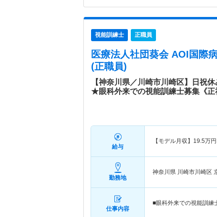
視能訓練士
正職員
医療法人社団葵会 AOI国際
(正職員)
【神奈川県／川崎市川崎区】日祝休
★眼科外来での視能訓練士募集《正
【モデル月収】
19.5
万円
給与
神奈川県 川崎市川崎区
勤務地
■眼科外来での視能訓練
仕事内容