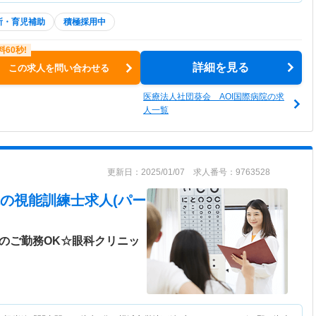
所・育児補助
積極採用中
詳細を見る
この求人を問い合わせる
医療法人社団葵会 AOI国際病院の求
人一覧
更新日：2025/01/07 求人番号：9763528
の視能訓練士求人(パー
のご勤務OK☆眼科クリニッ