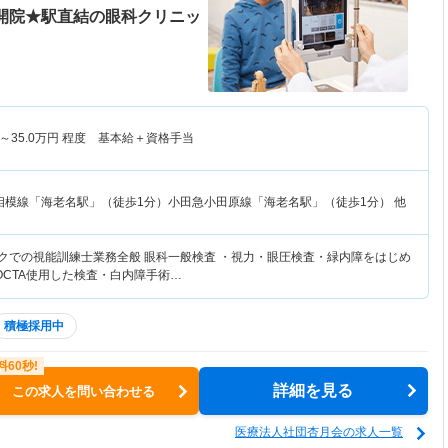
月開院★駅直結の眼科クリニッ
～
35.0
万円
程度 基本給＋資格手当
相模線「海老名駅」（徒歩1分）小田急小田原線「海老名駅」（徒歩1分） 他
ックでの視能訓練士業務全般 眼科一般検査 ・視力・眼圧検査・緑内障をはじめ
/OCTA使用した検査・白内障手術…
積極採用中
詳細を見る
この求人を問い合わせる
医療法人社団杏月会の求人一覧