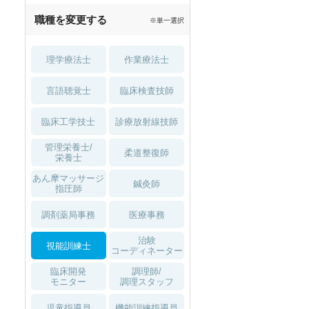
職種を変更する
※単一選択
理学療法士
作業療法士
言語聴覚士
臨床検査技師
臨床工学技士
診療放射線技師
管理栄養士/
柔道整復師
栄養士
あん摩マッサージ
鍼灸師
指圧師
調剤薬局事務
医療事務
治験
視能訓練士
コーディネーター
臨床開発
調理師/
モニター
調理スタッフ
児童指導員
機能訓練指導員