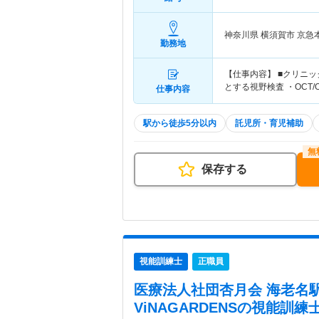
神奈川県 横須賀市
京急
勤務地
【仕事内容】 ■クリニ
とする視野検査 ・OCT
仕事内容
駅から徒歩5分以内
託児所・育児補助
保存する
視能訓練士
正職員
医療法人社団杏月会 海老名
ViNAGARDENS
の視能訓練士