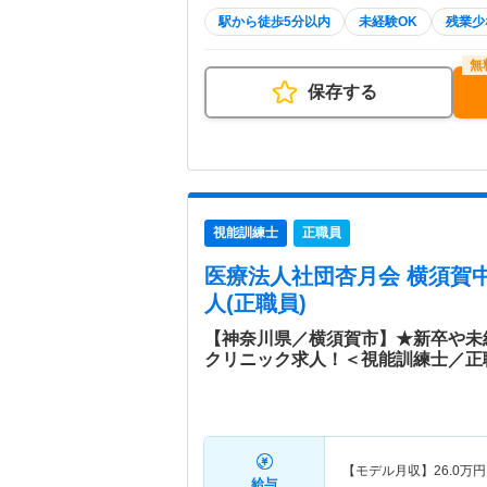
駅から徒歩5分以内
未経験OK
残業少
保存する
視能訓練士
正職員
医療法人社団杏月会 横須賀
人(正職員)
【神奈川県／横須賀市】★新卒や未
クリニック求人！＜視能訓練士／正
【モデル月収】
26.0
万円
給与