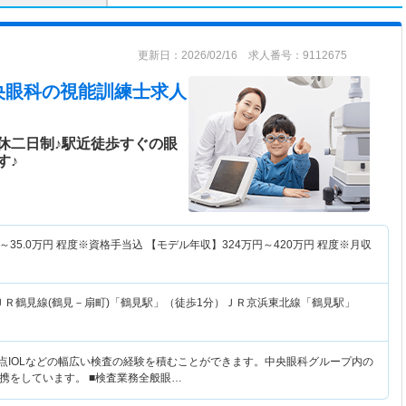
更新日：2026/02/16 求人番号：9112675
央眼科
の視能訓練士求人
休二日制♪駅近徒歩すぐの眼
す♪
～
35.0
万円
程度※資格手当込 【モデル年収】
324
万円～
420
万円
程度※月収
ＪＲ鶴見線(鶴見－扇町)「鶴見駅」（徒歩1分）ＪＲ京浜東北線「鶴見駅」
多焦点IOLなどの幅広い検査の経験を積むことができます。中央眼科グループ内の
携をしています。 ■検査業務全般眼…