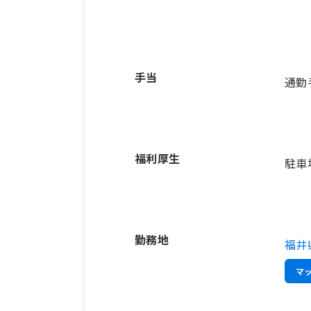
手当
通勤
福利厚生
駐車
勤務地
福井
マ