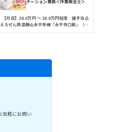
テーション業務＜作業療法士＞
【月収】26.0万円 ～ 26.0万円程度 諸手当込
【月収】19
えちぜん鉄道勝山永平寺線「永平寺口駅」（バス・車15分）
お気軽にお問い