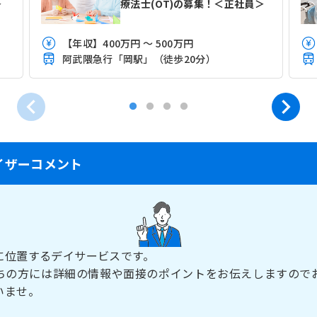
＞
療法士(OT)の募集！＜正社員＞
【年収】400万円 ～ 500万円
）
阿武隈急行「岡駅」（徒歩20分）
イザーコメント
に位置するデイサービスです。
ちの方には詳細の情報や面接のポイントをお伝えしますので
いませ。