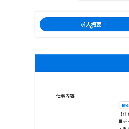
求人概要
仕事内容
積極
【仕
■デ
・個