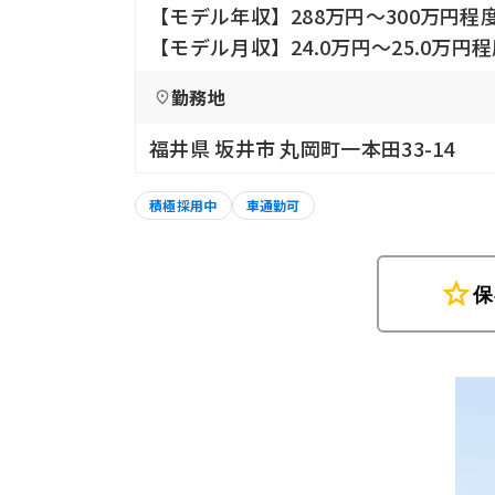
【モデル年収】288万円〜300万円程
【モデル月収】24.0万円〜25.0万
勤務地
福井県 坂井市 丸岡町一本田33-14
積極採用中
車通勤可
star
保