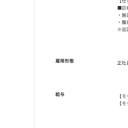
【仕
■診
・施
・腹
※巡
雇用形態
正社
給与
【モ
【モ