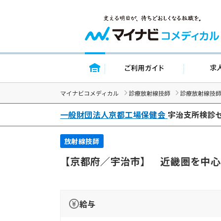
トップページ
ご利用ガイド
マイナビコメディカル
診療放射線技師
診療放射線技
一般財団法人京都工場保健会
宇治支所検診
放射線技師
【京都府／宇治市】 近畿圏を中心
給与