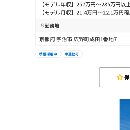
【モデル年収】257万円〜285万円
【モデル月収】21.4万円〜22.1万円
勤務地
京都府 宇治市 広野町成田1番地7
積極採用中
車通勤可
star
保