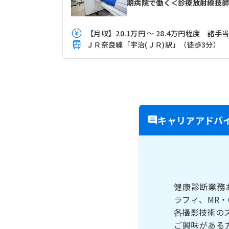
期病院で働く＜診療放射線技
【月収】20.1万円 ～ 28.4万円程度 諸手
ＪＲ奈良線「宇治(ＪＲ)駅」（徒歩3分）
キャリアアドバ
健康診断業務
ラフィ、MR
各撮影技術の
ご興味がある