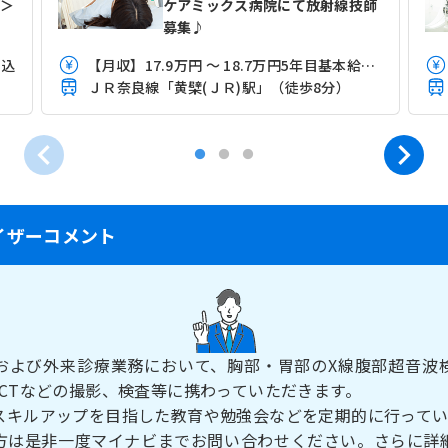
師＞
ケアミックス病院にて放射線技師
募集♪
当込
【月収】17.9万円 ～ 18.7万円5年目基本給目安
ＪＲ奈良線「黄檗(ＪＲ)駅」（徒歩8分）
イザーコメント
および外来診療業務において、胸部・胃部のX線腹部超音波
・CTなどの撮影、検査等に携わっていただきます。
スキルアップを目指した教育や勉強会などを定期的に行って
方は是非一度マイナビまでお問い合わせください。さらに詳