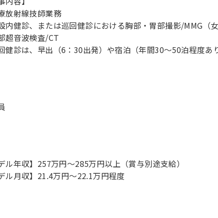
事内容】
療放射線技師業務
設内健診、または巡回健診における胸部・胃部撮影/MMG（
部超音波検査/CT
回健診は、早出（6：30出発）や宿泊（年間30～50泊程度あ
員
デル年収】257万円〜285万円以上（賞与別途支給）
デル月収】21.4万円〜22.1万円程度