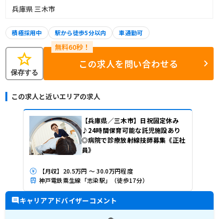
兵庫県 三木市
積極採用中
駅から徒歩5分以内
車通勤可
star
この求人を問い合わせる
保存する
この求人と近いエリアの求人
【兵庫県／三木市】日祝固定休み
♪24時間保育可能な託児施設あり
◎病院で診療放射線技師募集《正社
員》
【月収】20.5万円 ～ 30.0万円程度
神戸電鉄粟生線「志染駅」（徒歩17分）
キャリアアドバイザーコメント