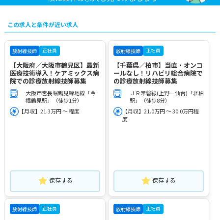
この求人と条件が近い求人
正社員
正社員
放射線技師
放射線技師
【大阪府／大阪市鶴見区】最新
【千葉県／柏市】当直・オンコ
医療技術導入！ケアミックス病
ールなし！リハビリ総合病院で
院での診療放射線技師募集
の診療放射線技師募集
大阪市営長堀鶴見緑地線「今
ＪＲ常磐線(上野－仙台)「北柏
福鶴見駅」（徒歩1分）
駅」（徒歩8分）
【月収】21.3万円 ～ 程度
【月収】21.0万円 ～ 30.0万円程
度
保存する
保存する
正社員
正社員
放射線技師
放射線技師