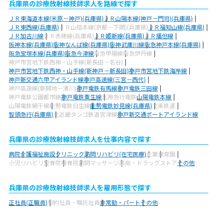
兵庫県の診療放射線技師求人を路線で探す
ＪＲ東海道本線(米原－神戸)(兵庫県)
ＪＲ山陽本線(神戸－門司)(兵庫県)
ＪＲ東西線(兵庫県)
ＪＲ山陰本線(京都－下関)(兵庫県)
ＪＲ福知山線(兵庫県)
ＪＲ加古川線
ＪＲ赤穂線(兵庫県)
ＪＲ姫新線(兵庫県)
ＪＲ播但線
阪神本線(兵庫県)
阪神なんば線(兵庫県)
阪神武庫川線
阪急神戸本線(兵庫県)
阪急宝塚本線(兵庫県)
阪急今津線
阪急甲陽線
阪急伊丹線
神戸市営地下鉄西神・山手線(新長田－名谷)
神戸市営地下鉄西神・山手線(新神戸－新長田)
神戸市営地下鉄海岸線
神戸新交通六甲アイランド線
神戸高速線(三宮－西代)
神戸高速線(新開地－湊川)
神戸電鉄有馬線
神戸電鉄三田線
神戸電鉄公園都市線
神戸電鉄粟生線
北神急行電鉄
山陽電鉄本線
山陽電鉄網干線
能勢電鉄日生線
能勢電鉄妙見線(兵庫県)
北条鉄道
智頭急行(兵庫県)
北近畿タンゴ鉄道宮津線
神戸新交通ポートアイランド線
兵庫県の診療放射線技師求人を仕事内容で探す
病院
介護福祉施設
クリニック
訪問リハビリ(在宅医療)
企業
保育園
小児リハビリ
整骨院
接骨院
訪問マッサージ
薬局・ドラッグストア
その他
兵庫県の診療放射線技師求人を雇用形態で探す
正社員(正職員)
契約社員・嘱託社員
非常勤・パート
その他