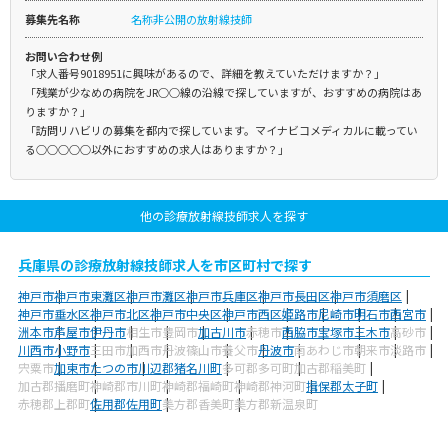
募集先名称
名称非公開の放射線技師
お問い合わせ例
「求人番号9018951に興味があるので、詳細を教えていただけますか？」
「残業が少なめの病院をJR○○線の沿線で探していますが、おすすめの病院はあ
りますか？」
「訪問リハビリの募集を都内で探しています。マイナビコメディカルに載ってい
る○○○○○以外におすすめの求人はありますか？」
他の診療放射線技師求人を探す
兵庫県の診療放射線技師求人を市区町村で探す
神戸市
神戸市東灘区
神戸市灘区
神戸市兵庫区
神戸市長田区
神戸市須磨区
神戸市垂水区
神戸市北区
神戸市中央区
神戸市西区
姫路市
尼崎市
明石市
西宮市
洲本市
芦屋市
伊丹市
相生市
豊岡市
加古川市
赤穂市
西脇市
宝塚市
三木市
高砂市
川西市
小野市
三田市
加西市
丹波篠山市
養父市
丹波市
南あわじ市
朝来市
淡路市
宍粟市
加東市
たつの市
川辺郡猪名川町
多可郡多可町
加古郡稲美町
加古郡播磨町
神崎郡市川町
神崎郡福崎町
神崎郡神河町
揖保郡太子町
赤穂郡上郡町
佐用郡佐用町
美方郡香美町
美方郡新温泉町