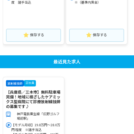
度 諸手当込
※（基準内賃金）
保存する
保存する
最近見た求人
正社員
放射線技師
【兵庫県／三木市】無料駐車場
完備！地域に根ざしたケアミッ
クス型病院にて診療放射線技師
の募集です♪
神戸電鉄粟生線「広野ゴルフ
場前駅」
【モデル月収】19.8万円～28.0万
円 程度 ※諸手当込