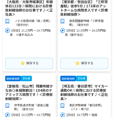
【大阪府／大阪市城東区】年間
【東京都／世田谷区】「三軒茶
休日122日☆病院における診療
屋駅」徒歩5分♪173床のアッ
放射線技師のお仕事です♪＜正
トホームな病院求人です＜診療
社員＞
放射線技師＞
ＪＲ大阪環状線「森ノ宮駅」
東急田園都市線「三軒茶屋
（徒歩8分）
駅」（徒歩4分）
【月収】21.2万円 ～ 24.7万円程
【月収】22.0万円 ～ 26.0万円程
度 ※諸手当込み
度（諸手当込）
保存する
保存する
正社員
正社員
放射線技師
放射線技師
【愛媛県／松山市】残業時間少
【埼玉県／春日部市】マイカー
なめ◎未経験歓迎！184床のケ
通勤OK☆病院における診療放
アミックス病院です！＜診療放
射線技師のお仕事です♪＜正社
射線技師＞
員＞
伊予鉄道本町線「道後公園
東武伊勢崎線「春日部駅」
駅」（徒歩3分）
（バス・車7分）
【月収】20.5万円 ～ 24.7万円程
【月収】18.7万円 ～ 程度