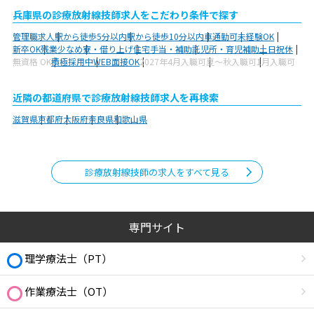
兵庫県の診療放射線技師求人をこだわり条件で探す
管理職求人
駅から徒歩5分以内
駅から徒歩10分以内
車通勤可
未経験OK
新卒OK
残業少なめ
寮・借り上げ
住宅手当・補助
託児所・育児補助
土日祝休
無資格 OK
積極採用中
WEB面接OK
2027年4月入職可
夏～秋入職可
1月入職可
近隣の都道府県で診療放射線技師求人を再検索
滋賀県
京都府
大阪府
奈良県
和歌山県
診療放射線技師の求人をすべて見る
専門サイト
理学療法士（PT）
作業療法士（OT）