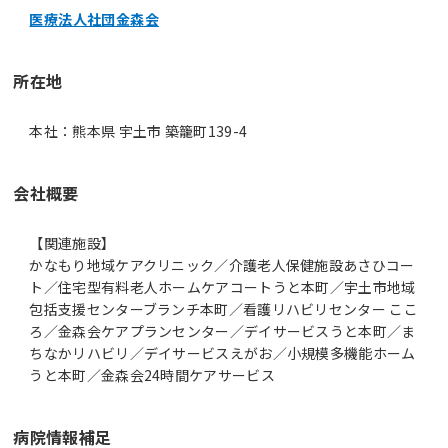
医療法人社団金森会
所在地
本社：熊本県 宇土市 築籠町139-4
会社概要
【関連施設】
かなもり地域ケアクリニック／介護老人保健施設あさひコー
ト／住宅型有料老人ホームケアコートうと本町／宇土市地域
包括支援センターブランチ本町／看護リハビリセンター ここ
ろ／金森会ケアプランセンター／デイサービスうと本町／ま
ちなかリハビリ／デイサービスえがお／小規模多機能ホーム
うと本町／金森会24時間ケアサービス
病院情報補足