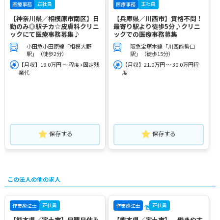
正社員
正社員
医療事務
医療事務
【神奈川県／相模原市南区】日
【兵庫県／川西市】資格不問！
勤のみ◎駅チカ☆皮膚科クリニ
最寄り駅より徒歩5分♪クリニ
ックにて医療事務募集♪
ックでの医療事務募集
小田急小田原線「相模大野
阪急宝塚本線「川西能勢口
駅」（徒歩2分）
駅」（徒歩15分）
【月収】19.0万円 ～ 程度+固定残
【月収】21.0万円 ～ 30.0万円程
業代
度
保存する
保存する
この法人の他の求人
正社員
正社員
作業療法士
作業療法士
他
【熊本県／宇土市】日曜日休み
【熊本県／宇土市】 働きやす