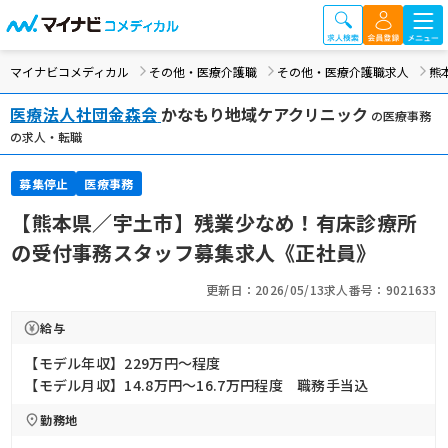
マイナビコメディカル
その他・医療介護職
その他・医療介護職求人
熊
医療法人社団金森会
かなもり地域ケアクリニック
の医療事務
の求人・転職
募集停止
医療事務
【熊本県／宇土市】残業少なめ！有床診療所
の受付事務スタッフ募集求人《正社員》
更新日：2026/05/13
求人番号：9021633
給与
【モデル年収】229万円〜程度
【モデル月収】14.8万円〜16.7万円程度 職務手当込
勤務地