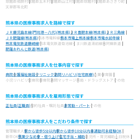
球磨郡相良村
球磨郡五木村
球磨郡山江村
球磨郡球磨村
球磨郡あさぎり町
天草郡苓北町
熊本県の医療事務求人を路線で探す
ＪＲ鹿児島本線(門司港－八代)(熊本県)
ＪＲ豊肥本線(熊本県)
ＪＲ三角線
ＪＲ肥薩線(熊本県)
熊本市電幹線
熊本市電上熊本線
熊本市電水前寺線
熊本電気鉄道藤崎線
熊本電気鉄道菊池線
くま川鉄道湯前線
南阿蘇鉄道
肥薩おれんじ鉄道(熊本県)
熊本県の医療事務求人を仕事内容で探す
病院
介護福祉施設
クリニック
訪問リハビリ(在宅医療)
企業
保育園
小児リハビリ
整骨院
接骨院
訪問マッサージ
薬局・ドラッグストア
その他
熊本県の医療事務求人を雇用形態で探す
正社員(正職員)
契約社員・嘱託社員
非常勤・パート
その他
熊本県の医療事務求人をこだわり条件で探す
管理職求人
駅から徒歩5分以内
駅から徒歩10分以内
車通勤可
未経験OK
新卒OK
残業少なめ
寮・借り上げ
住宅手当・補助
託児所・育児補助
土日祝休