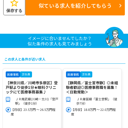
star
似ている求人を紹介してもらう
保存する
イメージに合いませんでしたか？
似た条件の求人も見てみましょう
この求人と条件が近い求人
正社員
正社員
医療事務
医療事務
【神奈川県／川崎市多摩区】登
【静岡県／富士宮市静】◎未経
戸駅より徒歩1分★眼科クリニ
験者歓迎◎医療事務職を募集！
ックにて医療事務募集♪
＜日勤常勤＞
ＪＲ南武線(川崎－立川)「登戸
ＪＲ身延線「富士宮駅」（徒
駅」（徒歩1分）
歩7分）
【月収】23.5万円 ～ 26.5万円程
【月収】18.8万円 ～ 22.0万円程
度
度