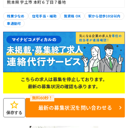
熊本県 宇土市 本町６丁目７番地
残業少なめ
住宅手当・補助
無資格 OK
駅から徒歩10分以内
車通勤可
こちらの求人は募集を停止しております。
最新の募集状況の確認も承ります。
star
最新の募集状況を問い合わせる
保存する