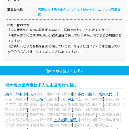
募集先名称
医療法人社団金森会 かなもり地域ケアクリニックの医療事
務
お問い合わせ例
「求人番号9021633に興味があるので、詳細を教えていただけますか？」
「残業が少なめの病院をJR○○線の沿線で探していますが、おすすめの病院はあ
りますか？」
「訪問リハビリの募集を都内で探しています。マイナビコメディカルに載ってい
る○○○○○以外におすすめの求人はありますか？」
他の医療事務求人を探す
熊本県の医療事務求人を市区町村で探す
熊本市
熊本市中央区
熊本市東区
熊本市西区
熊本市南区
熊本市北区
八代市
人吉市
荒尾市
水俣市
玉名市
山鹿市
菊池市
宇土市
上天草市
宇城市
阿蘇市
天草市
合志市
下益城郡美里町
玉名郡玉東町
玉名郡南関町
玉名郡長洲町
玉名郡和水町
菊池郡大津町
菊池郡菊陽町
阿蘇郡南小国町
阿蘇郡小国町
阿蘇郡産山村
阿蘇郡高森町
阿蘇郡西原村
阿蘇郡南阿蘇村
上益城郡御船町
上益城郡嘉島町
上益城郡益城町
上益城郡甲佐町
上益城郡山都町
八代郡氷川町
葦北郡芦北町
葦北郡津奈木町
球磨郡錦町
球磨郡多良木町
球磨郡湯前町
球磨郡水上村