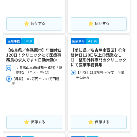
保存する
保存する
正社員
正社員
医療事務
医療事務
【岐阜県／各務原市】年間休日
【愛知県／名古屋市西区】◎年
120日！クリニックにて医療事
間休日120日以上◎残業なし
務員の求人です＜日勤常勤＞
◎ 整形外科専門のクリニック
にて医療事務募集
ＪＲ高山本線(岐阜－猪谷)「蘇
原駅」（バス・車7分）
【月収】22.5万円 ～ 程度 ※諸
手当込み
【月収】18.2万円 ～ 28.2万円程
度
保存する
保存する