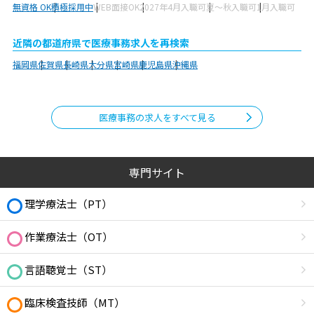
無資格 OK
積極採用中
WEB面接OK
2027年4月入職可
夏～秋入職可
1月入職可
近隣の都道府県で医療事務求人を再検索
福岡県
佐賀県
長崎県
大分県
宮崎県
鹿児島県
沖縄県
医療事務の求人をすべて見る
専門サイト
理学療法士（PT）
作業療法士（OT）
言語聴覚士（ST）
臨床検査技師（MT）