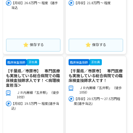
【月収】26.6万円 ～ 程度（諸手
【月収】21.8万円 ～ 程度
当込
保存する
保存する
正社員
正社員
臨床検査技師
臨床検査技師
【千葉県／市原市】 専門医療
【千葉県／市原市】 専門医療
も実施している総合病院での臨
も実施している総合病院での臨
床検査技師求人です！＜病理検
床検査技師求人です！
査担当＞
ＪＲ内房線「五井駅」（徒歩
10分）
ＪＲ内房線「五井駅」（徒歩
10分）
【月収】20.5万円 ～ 27.5万円程
【月収】19.5万円 ～ 程度(諸手当
度(諸手当込)
込)