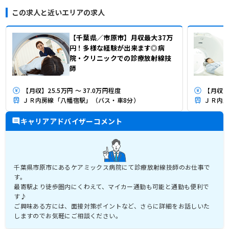
この求人と近いエリアの求人
【千葉県／市原市】月収最大37万
円！多様な経験が出来ます◎病
院・クリニックでの診療放射線技
師
【月収】25.5万円 ～ 37.0万円程度
【月収】1
ＪＲ内房線「八幡宿駅」（バス・車8分）
ＪＲ内房
キャリアアドバイザーコメント
千葉県市原市にあるケアミックス病院にて診療放射線技師のお仕事で
す。
最寄駅より徒歩圏内にくわえて、マイカー通勤も可能と通勤も便利で
す♪
ご興味ある方には、面接対策ポイントなど、さらに詳細をお話しいた
しますのでお気軽にご相談ください。