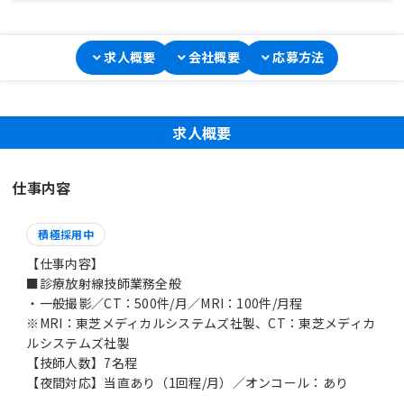
求人概要
会社概要
応募方法
求人概要
仕事内容
積極採用中
【仕事内容】
■診療放射線技師業務全般
・一般撮影／CT：500件/月／MRI：100件/月程
※MRI：東芝メディカルシステムズ社製、CT：東芝メディカ
ルシステムズ社製
【技師人数】7名程
【夜間対応】当直あり（1回程/月）／オンコール：あり