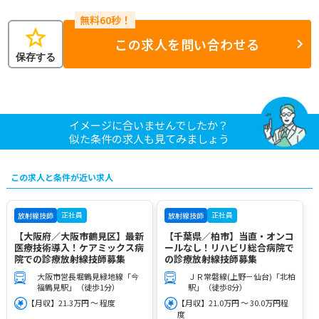
star
この求人を問い合わせる
保存する
イメージに合いませんでしたか？
似た条件の求人も見てみましょう
この求人と条件が近い求人
正社員
正社員
放射線技師
放射線技師
【大阪府／大阪市鶴見区】最新
【千葉県／柏市】当直・オンコ
医療技術導入！ケアミックス病
ールなし！リハビリ総合病院で
院での診療放射線技師募集
の診療放射線技師募集
大阪市営長堀鶴見緑地線「今
ＪＲ常磐線(上野－仙台)「北柏
福鶴見駅」（徒歩1分）
駅」（徒歩8分）
【月収】21.3万円 ～ 程度
【月収】21.0万円 ～ 30.0万円程
度