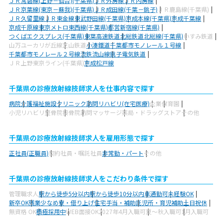
ＪＲ常磐線(上野－仙台)(千葉県)
ＪＲ外房線
ＪＲ内房線
ＪＲ京葉線(東京－蘇我)(千葉県)
ＪＲ成田線(千葉－銚子)
ＪＲ鹿島線(千葉県)
ＪＲ久留里線
ＪＲ東金線
東武野田線(千葉県)
京成本線(千葉県)
京成千葉線
京成千原線
東京メトロ東西線(千葉県)
都営新宿線(千葉県)
つくばエクスプレス(千葉県)
東葉高速鉄道
北総鉄道北総線(千葉県)
いすみ鉄道
山万ユーカリが丘線
芝山鉄道
小湊鐵道
千葉都市モノレール１号線
千葉都市モノレール２号線
流鉄流山線
銚子電気鉄道
ＪＲ上野東京ライン(千葉県)
京成松戸線
千葉県の診療放射線技師求人を仕事内容で探す
病院
介護福祉施設
クリニック
訪問リハビリ(在宅医療)
企業
保育園
小児リハビリ
整骨院
接骨院
訪問マッサージ
薬局・ドラッグストア
その他
千葉県の診療放射線技師求人を雇用形態で探す
正社員(正職員)
契約社員・嘱託社員
非常勤・パート
その他
千葉県の診療放射線技師求人をこだわり条件で探す
管理職求人
駅から徒歩5分以内
駅から徒歩10分以内
車通勤可
未経験OK
新卒OK
残業少なめ
寮・借り上げ
住宅手当・補助
託児所・育児補助
土日祝休
無資格 OK
積極採用中
WEB面接OK
2027年4月入職可
夏～秋入職可
1月入職可