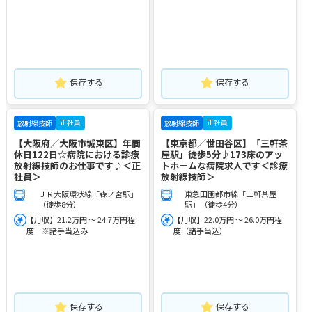
保存する
保存する
正社員
正社員
放射線技師
放射線技師
【大阪府／大阪市城東区】年間
【東京都／世田谷区】「三軒茶
休日122日☆病院における診療
屋駅」徒歩5分♪173床のアッ
放射線技師のお仕事です♪＜正
トホームな病院求人です＜診療
社員＞
放射線技師＞
ＪＲ大阪環状線「森ノ宮駅」
東急田園都市線「三軒茶屋
（徒歩8分）
駅」（徒歩4分）
【月収】21.2万円 ～ 24.7万円程
【月収】22.0万円 ～ 26.0万円程
度 ※諸手当込み
度（諸手当込）
保存する
保存する