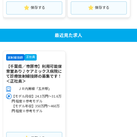
保存する
保存する
最近見た求人
正社員
放射線技師
【千葉県／市原市】利用可能保
育室あり♪ケアミックス病院に
て診療放射線技師の募集です！
＜正社員＞
ＪＲ内房線「五井駅」
【モデル月収】24.3万円～31.6万
円 程度※参考モデル
【モデル年収】350万円～460万
円 程度※参考モデル