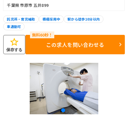
千葉県 市原市 五井899
託児所・育児補助
積極採用中
駅から徒歩10分以内
車通勤可
star
この求人を問い合わせる
保存する