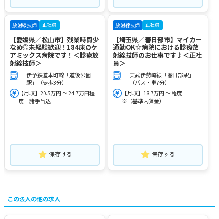
正社員
正社員
放射線技師
放射線技師
【愛媛県／松山市】残業時間少
【埼玉県／春日部市】マイカー
なめ◎未経験歓迎！184床のケ
通勤OK☆病院における診療放
アミックス病院です！＜診療放
射線技師のお仕事です♪＜正社
射線技師＞
員＞
伊予鉄道本町線「道後公園
東武伊勢崎線「春日部駅」
駅」（徒歩3分）
（バス・車7分）
【月収】20.5万円 ～ 24.7万円程
【月収】18.7万円 ～ 程度
度 諸手当込
※（基準内賃金）
保存する
保存する
この法人の他の求人