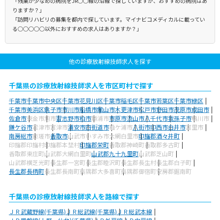
「残業が少なめの病院をJR○○線の沿線で探していますが、おすすめの病院はあ
りますか？」
「訪問リハビリの募集を都内で探しています。マイナビコメディカルに載ってい
る○○○○○以外におすすめの求人はありますか？」
他の診療放射線技師求人を探す
千葉県の診療放射線技師求人を市区町村で探す
千葉市
千葉市中央区
千葉市花見川区
千葉市稲毛区
千葉市若葉区
千葉市緑区
千葉市美浜区
銚子市
市川市
船橋市
館山市
木更津市
松戸市
野田市
茂原市
成田市
佐倉市
東金市
旭市
習志野市
柏市
勝浦市
市原市
流山市
八千代市
我孫子市
鴨川市
鎌ケ谷市
君津市
富津市
浦安市
四街道市
袖ケ浦市
八街市
印西市
白井市
富里市
南房総市
匝瑳市
香取市
山武市
いすみ市
大網白里市
印旛郡酒々井町
印旛郡印旛村
印旛郡本埜村
印旛郡栄町
香取郡神崎町
香取郡多古町
香取郡東庄町
山武郡大網白里町
山武郡九十九里町
山武郡芝山町
山武郡横芝光町
長生郡一宮町
長生郡睦沢町
長生郡長生村
長生郡白子町
長生郡長柄町
長生郡長南町
夷隅郡大多喜町
夷隅郡御宿町
安房郡鋸南町
千葉県の診療放射線技師求人を路線で探す
ＪＲ武蔵野線(千葉県)
ＪＲ総武線(千葉県)
ＪＲ総武本線