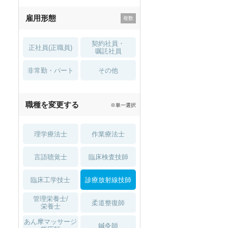
残業少なめ
寮・借り上げ
雇用形態
託児所・
住宅手当・補助
育児補助
契約社員・
正社員(正職員)
土日祝休
無資格 OK
嘱託社員
非常勤・パート
積極採用中
WEB面接OK
その他
2027年4月入職可
夏～秋入職可
職種を変更する
※単一選択
1月入職可
理学療法士
作業療法士
言語聴覚士
臨床検査技師
臨床工学技士
診療放射線技師
管理栄養士/
柔道整復師
栄養士
あん摩マッサージ
鍼灸師