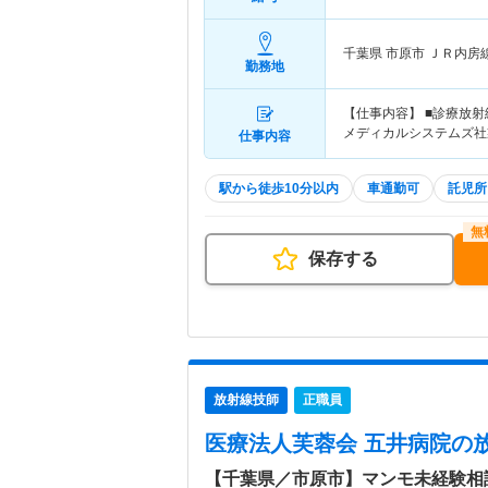
千葉県 市原市
ＪＲ内房
勤務地
【仕事内容】 ■診療放射線
メディカルシステムズ社
仕事内容
駅から徒歩10分以内
車通勤可
託児所
保存する
放射線技師
正職員
医療法人芙蓉会 五井病院
の
【千葉県／市原市】マンモ未経験相