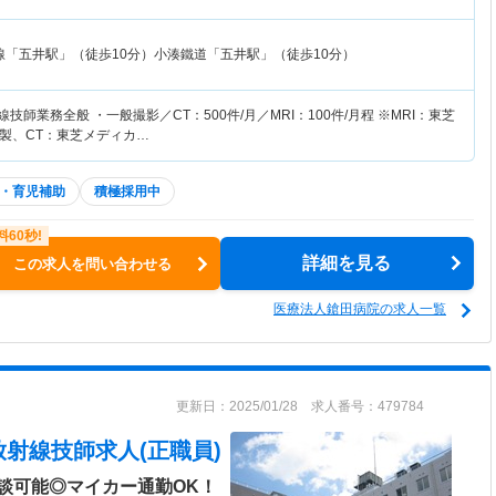
線「五井駅」（徒歩10分）小湊鐵道「五井駅」（徒歩10分）
技師業務全般 ・一般撮影／CT：500件/月／MRI：100件/月程 ※MRI：東芝
製、CT：東芝メディカ…
・育児補助
積極採用中
詳細を見る
この求人を問い合わせる
医療法人鎗田病院の求人一覧
更新日：2025/01/28 求人番号：479784
放射線技師求人(正職員)
談可能◎マイカー通勤OK！