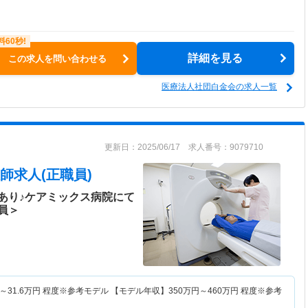
詳細を見る
この求人を問い合わせる
医療法人社団白金会の求人一覧
更新日：2025/06/17 求人番号：9079710
師求人(正職員)
あり♪ケアミックス病院にて
員＞
～
31.6
万円
程度※参考モデル 【モデル年収】
350
万円～
460
万円
程度※参考