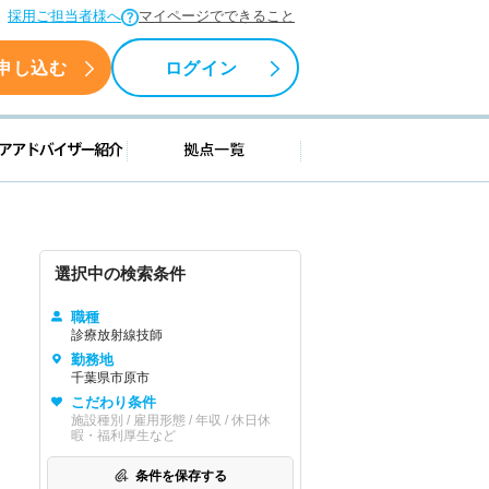
採用ご担当者様へ
マイページでできること
申し込む
ログイン
援情報
キャリアアドバイザー紹介
拠点一覧
選択中の検索条件
職種
診療放射線技師
勤務地
千葉県市原市
こだわり条件
施設種別 / 雇用形態 / 年収 / 休日休
暇・福利厚生など
条件を保存する