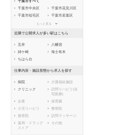
千葉市すべて
静岡県
愛知県
三重県
千葉市中央区
千葉市花見川区
滋賀県
京都府
大阪府
千葉市稲毛区
千葉市若葉区
兵庫県
奈良県
和歌山県
千葉市緑区
千葉市美浜区
鳥取県
島根県
岡山県
もっと見る
市部
広島県
山口県
徳島県
近隣で公開求人が多い駅はこちら
銚子市
市川市
香川県
愛媛県
高知県
船橋市
館山市
五井
八幡宿
福岡県
佐賀県
長崎県
木更津市
松戸市
姉ケ崎
海士有木
熊本県
大分県
宮崎県
野田市
茂原市
ちはら台
鹿児島県
沖縄県
成田市
佐倉市
仕事内容・施設形態から求人を探す
東金市
旭市
習志野市
柏市
病院
介護福祉施設
勝浦市
市原市
クリニック
訪問リハビリ(在
宅医療)
流山市
八千代市
企業
保育園
我孫子市
鴨川市
小児リハビリ
整骨院
鎌ケ谷市
君津市
接骨院
訪問マッサージ
富津市
浦安市
薬局・ドラッグ
その他
四街道市
袖ケ浦市
ストア
八街市
印西市