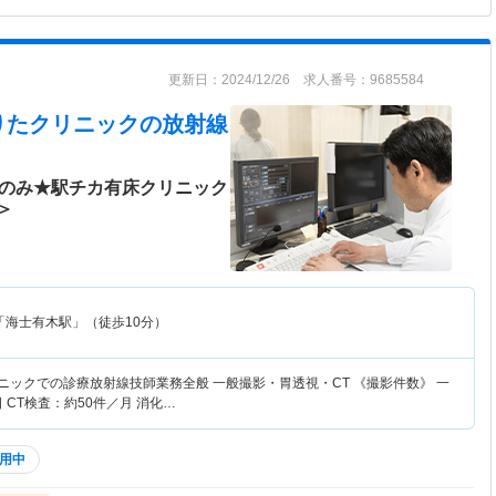
更新日：2024/12/26 求人番号：9685584
りたクリニック
の放射線
前のみ★駅チカ有床クリニック
＞
「海士有木駅」（徒歩10分）
ニックでの診療放射線技師業務全般 一般撮影・胃透視・CT 《撮影件数》 一
 CT検査：約50件／月 消化…
用中