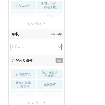
訪問リハビリ
クリニック
（在宅医療）
企業
保育園
もっと見る
小児リハビリ
整骨院
年収
※単一選択
接骨院
訪問マッサージ
薬局・
その他
ドラッグストア
こだわり条件
駅から徒歩
管理職求人
5分以内
駅から徒歩
車通勤可
10分以内
未経験OK
新卒OK
もっと見る