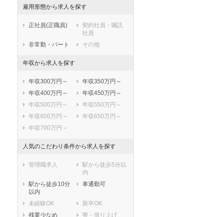
白井市
富里市
雇用形態から求人を探す
南房総市
匝瑳市
正社員(正職員)
契約社員・嘱託
香取市
山武市
社員
いすみ市
大網白里市
非常勤・パート
その他
印旛郡酒々井町
印旛郡栄町
年収から求人を探す
香取郡神崎町
香取郡多古町
香取郡東庄町
山武郡九十九里
年収300万円～
年収350万円～
町
年収400万円～
年収450万円～
山武郡芝山町
山武郡横芝光町
年収500万円～
年収550万円～
長生郡一宮町
長生郡睦沢町
年収600万円～
年収650万円～
長生郡長生村
長生郡白子町
年収700万円～
長生郡長柄町
長生郡長南町
夷隅郡大多喜町
夷隅郡御宿町
人気のこだわり条件から求人を探す
安房郡鋸南町
管理職求人
駅から徒歩5分以
内
駅から徒歩10分
車通勤可
以内
未経験OK
新卒OK
残業少なめ
寮・借り上げ