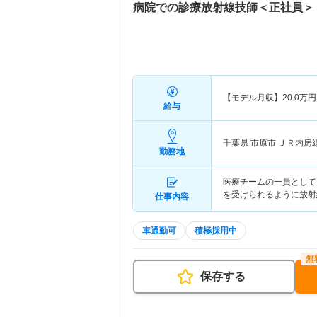
病院での診療放射線技師＜正社員＞
【モデル月収】
20.0
万円
給与
千葉県 市原市
ＪＲ内房
勤務地
医療チームの一員として
を受けられるように放射
仕事内容
車通勤可
積極採用中
保存する