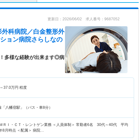
更新日：2026/06/02 求人番号：9687052
形外科病院／白金整形外
ション病院さらしな
の
円！多様な経験が出来ます◎病
～
37.0
万円
程度
線「八幡宿駅」（バス・車8分）
ＭＲＩ・ＣＴ・レントゲン業務 ＜人員体制＞ 常勤者6名 30代～40代 平均
2年8月時点 ＜配属＞ 病院…