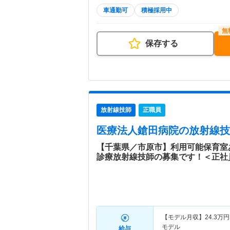
車通勤可
積極採用中
保存する
放射線技師
正職員
医療法人鎗田病院
の放射線技
【千葉県／市原市】利用可能保育室
診療放射線技師の募集です！＜正社
【モデル月収】
24.3
万円
モデル
給与