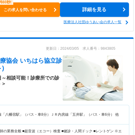
詳細を見る
この求人を問い合わせる
医療法人社団ゆうあい会の求人一覧
更新日：2024/03/05 求人番号：9843805
療協会 いちはら協立診
)
日～相談可能！診療所での診
ト＞
線「八幡宿駅」（バス・車8分）ＪＲ内房線「五井駅」（バス・車6分） 他
の業務全般 ■超音波（エコー）検査 ■健診・人間ドック ■レントゲン ※エ