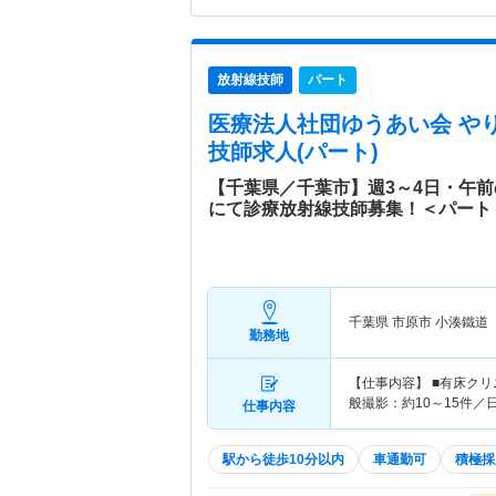
放射線技師
パート
医療法人社団ゆうあい会 や
技師求人(パート)
【千葉県／千葉市】週3～4日・午
にて診療放射線技師募集！＜パート
千葉県 市原市
小湊鐵道
勤務地
【仕事内容】 ■有床クリ
般撮影：約10～15件／日
仕事内容
駅から徒歩10分以内
車通勤可
積極採