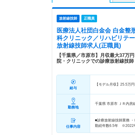
放射線技師
正職員
医療法人社団白金会 白金整
科クリニック／リハビリテー
放射線技師求人(正職員)
【千葉県／市原市】月収最大37万
院・クリニックでの診療放射線技師
【モデル月収】
25.5
万円
給与
千葉県 市原市
ＪＲ内房
勤務地
■診療放射線技師業務 ・
勤続年数6.5年 ※202
仕事内容