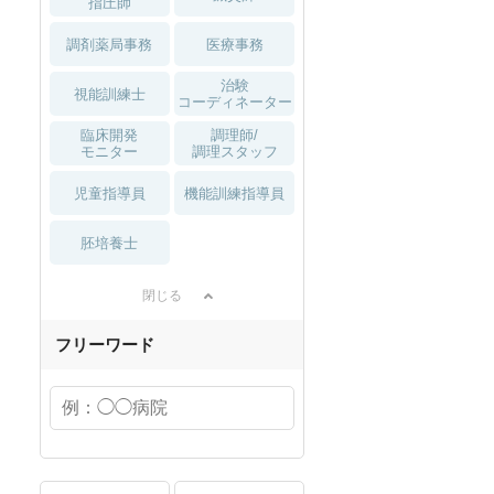
指圧師
調剤薬局事務
医療事務
治験
視能訓練士
コーディネーター
臨床開発
調理師/
モニター
調理スタッフ
児童指導員
機能訓練指導員
胚培養士
閉じる
フリーワード