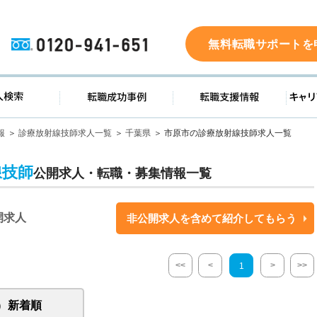
0120-941-651
無料転職サポートを
ド
求人検索
転職成功事例
転職支
報
診療放射線技師求人一覧
千葉県
市原市の診療放射線技師求人一覧
線技師
公開求人・転職・募集情報一覧
開求人
非公開求人を含めて紹介してもらう
<<
<
>
>>
1
新着順