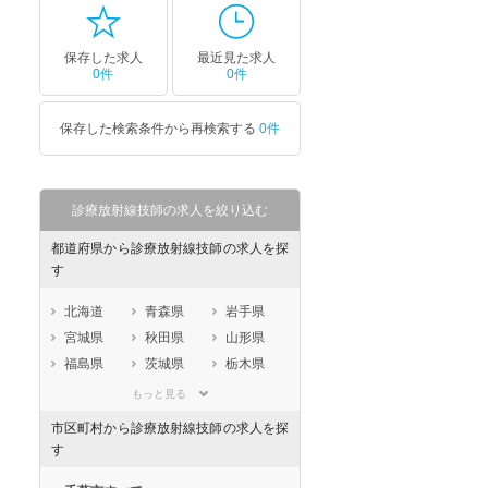
保存した求人
最近見た求人
0件
0件
保存した検索条件から再検索する
0件
診療放射線技師の求人を絞り込む
都道府県から診療放射線技師の求人を探
す
北海道
青森県
岩手県
宮城県
秋田県
山形県
福島県
茨城県
栃木県
群馬県
埼玉県
千葉県
もっと見る
東京都
神奈川県
新潟県
市区町村から診療放射線技師の求人を探
山梨県
長野県
富山県
す
石川県
福井県
岐阜県