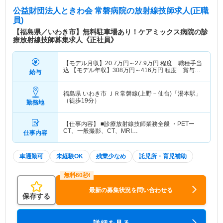
公益財団法人ときわ会 常磐病院
の放射線技師求人(正職
員)
【福島県／いわき市】無料駐車場あり！ケアミックス病院の診
療放射線技師募集求人《正社員》
【モデル月収】
20.7
万円～
27.9
万円
程度 職種手当
込 【モデル年収】
308
万円～
416
万円
程度 賞与
給与
3.0ヵ月の場合
福島県 いわき市
ＪＲ常磐線(上野－仙台)「湯本駅」
（徒歩19分）
勤務地
【仕事内容】 ■診療放射線技師業務全般 ・PETー
CT、一般撮影、CT、MRI…
仕事内容
車通勤可
未経験OK
残業少なめ
託児所・育児補助
最新の募集状況を問い合わせる
保存する