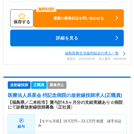
最新の募集状況を問い合わせる
保存する
詳細を見る
福島医療生活協同組合の求人一覧
更新日：2025/09/19 求人番号：9692009
放射線技師
正職員
募集停止
医療法人辰星会 枡記念病院
の放射線技師求人(正職員)
【福島県／二本松市】賞与計4.5ヶ月分の支給実績あり☆病院
にて診療放射線技師募集〈正社員〉
【モデル月収】
19.5
万円～
23.1
万円
程度 諸手当込
み
給与