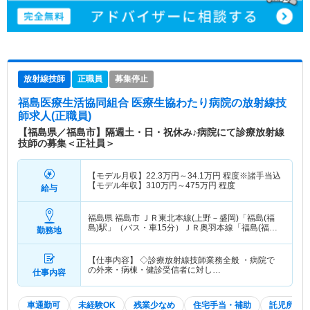
放射線技師
正職員
募集停止
福島医療生活協同組合 医療生協わたり病院
の放射線技
師求人(正職員)
【福島県／福島市】隔週土・日・祝休み♪病院にて診療放射線
技師の募集＜正社員＞
【モデル月収】
22.3
万円～
34.1
万円
程度※諸手当込
【モデル年収】
310
万円～
475
万円
程度
給与
福島県 福島市
ＪＲ東北本線(上野－盛岡)「福島(福
島)駅」（バス・車15分）ＪＲ奥羽本線「福島(福島)
勤務地
駅」（バス・車15分） 他
【仕事内容】 ◇診療放射線技師業務全般 ・病院で
の外来・病棟・健診受信者に対し…
仕事内容
車通勤可
未経験OK
残業少なめ
住宅手当・補助
託児所・