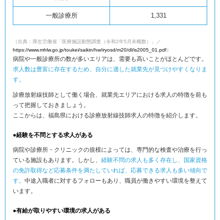
一般診療所
1,331
（出典：厚生労働省「医療施設動態調査（令和2年5月末概数）」／
https://www.mhlw.go.jp/toukei/saikin/hw/iryosd/m20/dl/is2005_01.pdf
）
病院や一般診療所の数が多いエリアは、需要も高いことがほとんどです。
求人数は豊富に存在するため、自分に適した就業先が見つけやすくなりま
す。
診療放射線技師として働く場合、就業先エリアにおける求人の特徴を前も
って把握しておきましょう。
ここからは、福島県における診療放射線技師求人の特徴を紹介します。
●経験を不問とする求人がある
病院や診療所・クリニックの規模によっては、専門的な検査や治療を行っ
ている施設もあります。しかし、
経験不問の求人も多く存在し、国家資格
の免許取得など応募条件を満たしていれば、応募できる求人も多い傾向で
す。
中途入職者に対するフォローもあり、職員が働きやすい環境を整えて
います。
●有給が取りやすい環境の求人がある