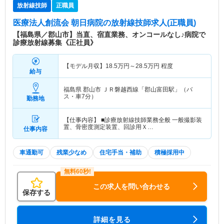
放射線技師
正職員
医療法人創流会 朝日病院
の放射線技師求人(正職員)
【福島県／郡山市】当直、宿直業務、オンコールなし♪病院で
診療放射線募集《正社員》
【モデル月収】
18.5
万円～
28.5
万円
程度
給与
福島県 郡山市
ＪＲ磐越西線「郡山富田駅」（バ
ス・車7分）
勤務地
【仕事内容】 ■診療放射線技師業務全般 一般撮影装
置、骨密度測定装置、回診用Ｘ…
仕事内容
車通勤可
残業少なめ
住宅手当・補助
積極採用中
この求人を問い合わせる
保存する
詳細を見る