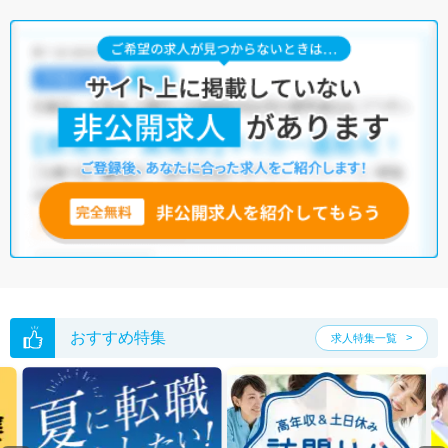
平均年収は437.1万円で、全国平均の546.7万円と比べて低い状況です。
福島県には病院が127施設、クリニックが1,079施設あり、診療放射線技
師として働ける施設が豊富です。そのため、多種多様な求人の中から希
望の条件に合った職場を見つけることができるでしょう。
マイナビコメディカルでは、サイトに掲載されていない非公開求人や限
定求人も多数取り扱っております。もしご希望の条件に合った求人が見
つからない場合は、キャリアアドバイザーが非公開求人を含む中から厳
選してご紹介いたしますので、ぜひご活用ください。
※各種数字情報は2023年1月 マイナビ調べによる
福島県の放射線技師求人は10件あります。（2026年08月09日更新）
サイト上に掲載されている求人の他に、
非公開求人
もございます。
無料
転職支援サービス
にお申し込みいただくと、全求人からご希望条件に合
う求人を提案させていただきます。
福島県の放射線技師求人では以下のような条件が人気です。
おすすめ特集
求人特集一覧
・
積極採用中
・
残業少なめ
・
住宅手当・補助あり
・
正社員(正職員)
・
病院
・
クリニック
・
訪問リハビリ(在宅医療)
他の条件でも人気の求人がございますので、「こだわり条件」から検索
いただくか、お気軽にお問い合わせください。