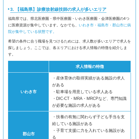
3. 【福島県】診療放射線技師の求人が多いエリア
福島県では、県北医療圏・県中医療圏・いわき医療圏・会津医療圏の4つ
に医療資源が集中しています。なかでも、
いわき市・福島市・郡山市に病
院が集中している状態です。
希望の条件に合う職場を見つけるためには、求人数が多いエリアで求人を
探しましょう。ここでは、各エリアにおける求人情報の特徴を紹介しま
す。
求人情報の特徴
・産休育休の取得実績がある施設の求人
がある
いわき市
・駐車場を用意している求人ある
・DIC-CT・MRA・MRCPなど、専門知識
が必要な施設の求人がある
・扶養の有無に関わらず子ども手当を支
給している施設がある
・子育て支援に力を入れている施設があ
郡山市
る