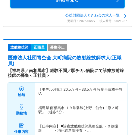
詳細を見る
公益財団法人ときわ会の求人一覧
更新日：2025/06/27 求人番号：9021237
放射線技師
正職員
募集停止
医療法人社団青空会 大町病院
の放射線技師求人(正職
員)
【福島県／南相馬市】経験不問／駅チカ♪病院にて診療放射線
技師の募集＜正社員＞
【モデル月収】
20.5
万円～
33.5
万円
程度※資格手当
込
給与
福島県 南相馬市
ＪＲ常磐線(上野－仙台)「原ノ町
駅」（徒歩5分）
勤務地
【仕事内容】 ■診療放射線技師業務全般 ・Ｘ線撮
影 ・消化管造影検査 ・…
仕事内容