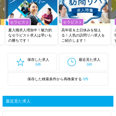
全国の放射線技師求人
から検索いただくことも可能です。
無料転職支援サービス
にお申し込みいただくと、ご希望条件をヒアリン
グした上で求人をご提案いたします。
セラピスト
セラピスト
ご希望条件がまだ定まっていない方は
人気の希望条件をピックアップし
た求人特集
をぜひご活用ください。
夏入職求人増加中！魅力的
高年収＆土日休みを狙え
転職支援の他、情報収集や募集状況の確認も、お気軽にご相談くださ
なセラピスト求人は早いも
る！人気の訪問リハ求人を
い。
の勝ちです！
ご紹介します！
保存した求人
最近見た求人
0件
0件
保存した検索条件から再検索する
0件
最近見た求人