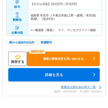
【モデル月収】
19.0
万円～
37.6
万円
給与
福島県 本宮市
ＪＲ東北本線(上野－盛岡)「本宮(福
島)駅」（徒歩5分）
勤務地
○一般撮影（整形）、ＣＴ、マンモグラフィー撮影
仕事内容
駅から徒歩5分以内
車通勤可
最新の募集状況を問い合わせる
保存する
詳細を見る
医療法人慈久会の求人一覧
更新日：2025/05/09 求人番号：9824837