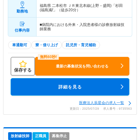
福島県 二本松市
ＪＲ東北本線(上野－盛岡)「杉田
(福島)駅」（徒歩20分）
勤務地
■病院内における外来・入院患者様の診療放射線技
師業務
仕事内容
車通勤可
寮・借り上げ
託児所・育児補助
最新の募集状況を問い合わせる
保存する
詳細を見る
医療法人辰星会の求人一覧
更新日：2025/07/29 求人番号：9735563
放射線技師
正職員
募集停止