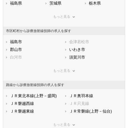
福島県
茨城県
栃木県
群馬県
埼玉県
千葉県
もっと見る
東京都
神奈川県
新潟県
山梨県
長野県
富山県
市区町村から診療放射線技師の求人を探す
石川県
福井県
岐阜県
静岡県
福島市
愛知県
会津若松市
三重県
滋賀県
郡山市
京都府
いわき市
大阪府
兵庫県
白河市
奈良県
須賀川市
和歌山県
鳥取県
喜多方市
島根県
相馬市
岡山県
もっと見る
広島県
二本松市
山口県
田村市
徳島県
香川県
南相馬市
愛媛県
伊達市
高知県
路線から診療放射線技師の求人を探す
福岡県
本宮市
佐賀県
伊達郡桑折町
長崎県
熊本県
伊達郡国見町
ＪＲ東北本線(上野－盛岡)
大分県
伊達郡川俣町
ＪＲ奥羽本線
宮崎県
鹿児島県
安達郡大玉村
ＪＲ磐越西線
沖縄県
岩瀬郡鏡石町
ＪＲ只見線
岩瀬郡天栄村
ＪＲ磐越東線
南会津郡下郷町
ＪＲ常磐線(上野－仙台)
南会津郡檜枝岐村
ＪＲ水郡線(水戸－郡山)
南会津郡只見町
阿武隈急行
もっと見る
南会津郡南会津町
福島交通飯坂線
耶麻郡北塩原村
会津鉄道