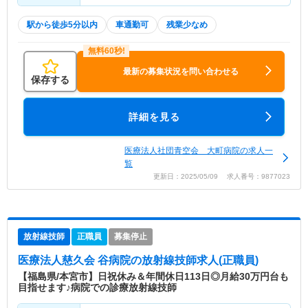
駅から徒歩5分以内
車通勤可
残業少なめ
最新の募集状況を問い合わせる
保存する
詳細を見る
医療法人社団青空会 大町病院の求人一
覧
更新日：2025/05/09 求人番号：9877023
放射線技師
正職員
募集停止
医療法人慈久会 谷病院
の放射線技師求人(正職員)
【福島県/本宮市】日祝休み＆年間休日113日◎月給30万円台も
目指せます♪病院での診療放射線技師