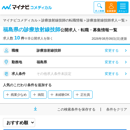
マイナビコメディカル
診療放射線技師の転職情報
診療放射線技師求人一覧
福島県の診療放射線技師
公開求人・転職・募集情報一覧
10
求人数
件
※非公開求人を除く
2026年08月09日(日)更新
職種
診療放射線技師
変更する
勤務地
福島県
変更する
求人条件
その他求人条件未設定
変更する
人気のこだわり条件を追加する
残業少なめ
病院
未経験OK
正社員
この検索条件を保存する
条件をクリア