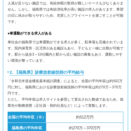
人員が足りない施設では、有給休暇の取得が難しいケースも少なくありま
せん。しかし、福島県では有給消化率が高い施設の求人があります。希望
の日に休みが取りやすいため、充実したプライベートを過ごすことが可能
です。
●車通勤ができる求人がある
車社会の福島県では車通勤ができる求人が多く、駐車場も完備されていま
す。院内保育所・託児所がある施設もあり、子どもと一緒に出勤が可能で
す。駅から徒歩3～10分圏内と駅から近い施設の募集もあり、通勤しやす
い環境が整っています。
2. 【福島県】診療放射線技師の平均給与
「令和元年賃金構造基本統計調査」によると、全国の平均年収は約502万
円に対し、福島県における診療放射線技師の平均年収は約270万～370万
円です。
ただし、平均年収は求人サイトを参照して算出された数値であるため、就
業先や勤務形態（正社員・契約社員など）によって変動します。
全国の平均年収（※）
約512万円
福島県の平均年収
約270万～370万円