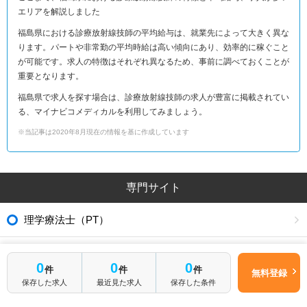
エリアを解説しました
福島県における診療放射線技師の平均給与は、就業先によって大きく異な
ります。パートや非常勤の平均時給は高い傾向にあり、効率的に稼ぐこと
が可能です。求人の特徴はそれぞれ異なるため、事前に調べておくことが
重要となります。
福島県で求人を探す場合は、診療放射線技師の求人が豊富に掲載されてい
る、マイナビコメディカルを利用してみましょう。
※当記事は2020年8月現在の情報を基に作成しています
専門サイト
理学療法士（PT）
作業療法士（OT）
0
0
0
件
件
件
無料登録
保存した求人
最近見た求人
保存した条件
言語聴覚士（ST）