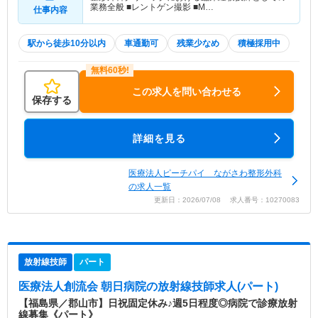
業務全般 ■レントゲン撮影 ■M…
仕事内容
駅から徒歩10分以内
車通勤可
残業少なめ
積極採用中
この求人を問い合わせる
保存する
詳細を見る
医療法人ピーチパイ ながさわ整形外科
の求人一覧
更新日：2026/07/08 求人番号：10270083
放射線技師
パート
医療法人創流会 朝日病院
の放射線技師求人(パート)
【福島県／郡山市】日祝固定休み♪週5日程度◎病院で診療放射
線募集《パート》