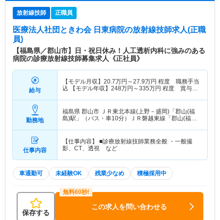
放射線技師
正職員
医療法人社団ときわ会 日東病院
の放射線技師求人(正職
員)
【福島県／郡山市】日・祝日休み！人工透析内科に強みのある
病院の診療放射線技師募集求人《正社員》
【モデル月収】
20.7
万円～
27.9
万円
程度 職務手当
込 【モデル年収】
248
万円～
335
万円
程度 賞与別
給与
途支給
福島県 郡山市
ＪＲ東北本線(上野－盛岡)「郡山(福
島)駅」（バス・車10分）ＪＲ磐越東線「郡山(福島)
勤務地
駅」（バス・車10分） 他
【仕事内容】 ■診療放射線技師業務全般 ・一般撮
影、CT、透視 など
仕事内容
車通勤可
未経験OK
残業少なめ
積極採用中
この求人を問い合わせる
保存する