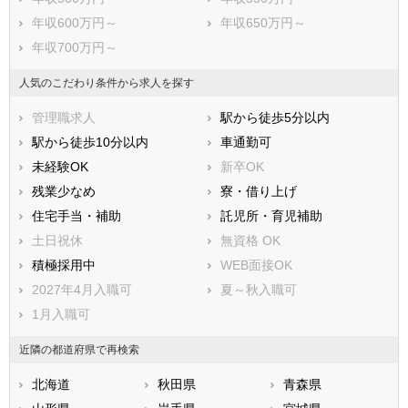
双葉郡葛尾村
相馬郡新地町
年収600万円～
年収650万円～
相馬郡飯舘村
年収700万円～
人気のこだわり条件から求人を探す
管理職求人
駅から徒歩5分以内
駅から徒歩10分以内
車通勤可
未経験OK
新卒OK
残業少なめ
寮・借り上げ
住宅手当・補助
託児所・育児補助
土日祝休
無資格 OK
積極採用中
WEB面接OK
2027年4月入職可
夏～秋入職可
1月入職可
近隣の都道府県で再検索
北海道
秋田県
青森県