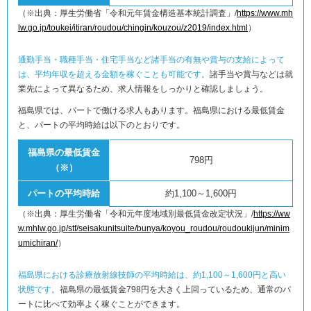
（※出典：厚生労働省「令和元年賃金構造基本統計調査」/
https://www.mh
lw.go.jp/toukei/itiran/roudou/chingin/kouzou/z2019/index.html
）
通勤手当・職種手当・住宅手当など諸手当の有無や賞与の支給によって
は、平均年収を超える金額を稼ぐことも可能です。
諸手当や賞与などは就
業先によって異なるため、求人情報をしっかりと確認しましょう。
福島県では、パートで働ける求人もあります。福島県における最低賃金
と、パートの平均時給は以下のとおりです。
福島県の最低賃金
798円
（※）
パートの平均時給
約1,100～1,600円
（※出典：厚生労働省「令和元年度地域別最低賃金改定状況」/
https://ww
w.mhlw.go.jp/stf/seisakunitsuite/bunya/koyou_roudou/roudoukijun/minim
umichiran/
）
福島県における診療放射線技師の平均時給は、約1,100～1,600円と高い
状態です。
福島県の最低賃金798円を大きく上回っているため、通常のパ
ートに比べて効率よく稼ぐことができます。