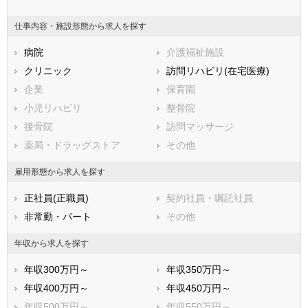
耶麻郡西会津町
野岩鉄道会津鬼怒川線
耶麻郡磐梯町
仕事内容・施設形態から求人を探す
耶麻郡猪苗代町
河沼郡会津坂下町
河沼郡湯川村
病院
河沼郡柳津町
介護福祉施設
大沼郡三島町
クリニック
大沼郡金山町
訪問リハビリ(在宅医療)
大沼郡昭和村
企業
大沼郡会津美里町
保育園
西白河郡西郷村
小児リハビリ
西白河郡泉崎村
整骨院
西白河郡中島村
接骨院
西白河郡矢吹町
訪問マッサージ
東白川郡棚倉町
薬局・ドラッグストア
東白川郡矢祭町
その他
東白川郡塙町
東白川郡鮫川村
雇用形態から求人を探す
石川郡石川町
石川郡玉川村
正社員(正職員)
契約社員・嘱託社員
石川郡平田村
石川郡浅川町
非常勤・パート
その他
石川郡古殿町
田村郡三春町
田村郡小野町
双葉郡広野町
年収から求人を探す
双葉郡楢葉町
双葉郡富岡町
年収300万円～
年収350万円～
双葉郡川内村
双葉郡大熊町
年収400万円～
年収450万円～
双葉郡双葉町
双葉郡浪江町
年収500万円～
年収550万円～