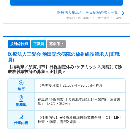
医療法人創流会 朝日病院の求人一覧
更新日：2024/02/27 求人番号：9842630
放射線技師
正職員
募集停止
医療法人三愛会 池田記念病院
の放射線技師求人(正職
員)
【福島県／須賀川市】日祝固定休み♪ケアミックス病院にて診
療放射線技師の募集＜正社員＞
【モデル月収】
21.5
万円～
30.5
万円
程度
給与
福島県 須賀川市
ＪＲ東北本線(上野－盛岡)「須賀川
駅」（バス・車6分）
勤務地
【仕事内容】 ■診療放射線技師業務全般 ・CT、MRI
検査 ・胸部、胃部X線撮…
仕事内容