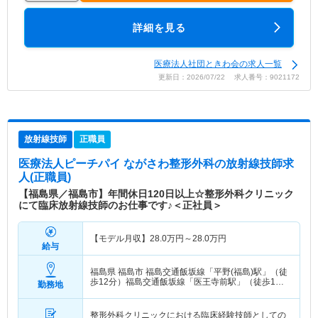
詳細を見る
医療法人社団ときわ会の求人一覧
更新日：2026/07/22 求人番号：9021172
放射線技師
正職員
医療法人ピーチパイ ながさわ整形外科
の放射線技師求
人(正職員)
【福島県／福島市】年間休日120日以上☆整形外科クリニック
にて臨床放射線技師のお仕事です♪＜正社員＞
【モデル月収】
28.0
万円～
28.0
万円
給与
福島県 福島市
福島交通飯坂線「平野(福島)駅」（徒
歩12分）福島交通飯坂線「医王寺前駅」（徒歩10
勤務地
分）
整形外科クリニックにおける臨床経験技師としての