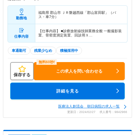
福島県 郡山市
ＪＲ磐越西線「郡山富田駅」（バ
ス・車7分）
勤務地
【仕事内容】 ■診療放射線技師業務全般 一般撮影装
置、骨密度測定装置、回診用Ｘ…
仕事内容
車通勤可
残業少なめ
積極採用中
この求人を問い合わせる
保存する
詳細を見る
医療法人創流会 朝日病院の求人一覧
更新日：2024/02/27 求人番号：9842966