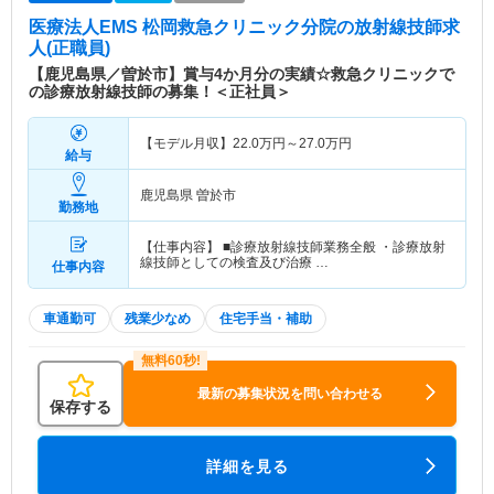
医療法人EMS 松岡救急クリニック分院
の放射線技師求
人(正職員)
【鹿児島県／曽於市】賞与4か月分の実績☆救急クリニックで
の診療放射線技師の募集！＜正社員＞
【モデル月収】
22.0
万円～
27.0
万円
給与
鹿児島県 曽於市
勤務地
【仕事内容】 ■診療放射線技師業務全般 ・診療放射
線技師としての検査及び治療 …
仕事内容
車通勤可
残業少なめ
住宅手当・補助
最新の募集状況を問い合わせる
保存する
詳細を見る