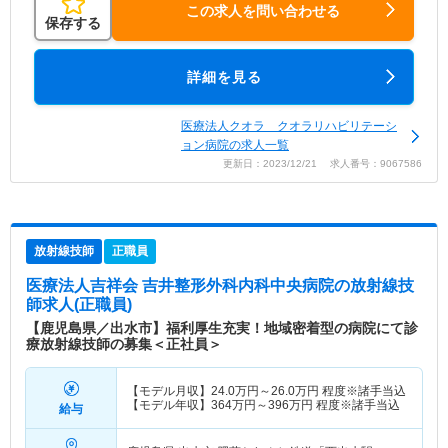
この求人を問い合わせる
保存する
詳細を見る
医療法人クオラ クオラリハビリテーシ
ョン病院の求人一覧
更新日：2023/12/21 求人番号：9067586
放射線技師
正職員
医療法人吉祥会 吉井整形外科内科中央病院
の放射線技
師求人(正職員)
【鹿児島県／出水市】福利厚生充実！地域密着型の病院にて診
療放射線技師の募集＜正社員＞
【モデル月収】
24.0
万円～
26.0
万円
程度※諸手当込
【モデル年収】
364
万円～
396
万円
程度※諸手当込
給与