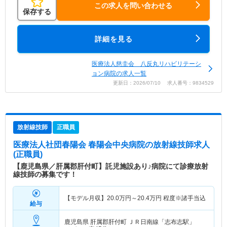
この求人を問い合わせる
保存する
詳細を見る
医療法人慈圭会 八反丸リハビリテーシ
ョン病院の求人一覧
更新日：2026/07/10 求人番号：9834529
放射線技師
正職員
医療法人社団春陽会 春陽会中央病院
の放射線技師求人
(正職員)
【鹿児島県／肝属郡肝付町】託児施設あり♪病院にて診療放射
線技師の募集です！
【モデル月収】
20.0
万円～
20.4
万円
程度※諸手当込
給与
鹿児島県 肝属郡肝付町
ＪＲ日南線「志布志駅」