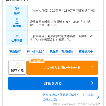
【モデル月収】
20.0
万円～
28.0
万円
程度※諸手当込
給与
鹿児島県 薩摩川内市
肥薩おれんじ鉄道「上川内
駅」（バス・車10分）
勤務地
【仕事内容】 ■診療放射線技師業務 一般撮影、ポー
タブル（手術室含む）撮影、乳…
仕事内容
車通勤可
寮・借り上げ
託児所・育児補助
積極採用中
この求人を問い合わせる
保存する
詳細を見る
社会福祉法人恩賜財団済生会 川内病院
の求人一覧
更新日：2025/12/19 求人番号：9693009