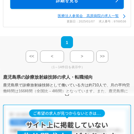
詳細を見る
医療法人参篤会 高原病院の求人一覧
更新日：2025/01/07 求人番号：9769536
1
<<
<
>
>>
（1～14件目を表示中）
鹿児島県の診療放射線技師の求人・転職傾向
鹿児島県で診療放射線技師として働いている方は約710人で、月の平均労
働時間は166時間（全国比－4時間）となっています。また、鹿児島県に
おける診療放射線技師の平均年収は460.4万円で、全国平均の546.7万円よ
りも低い状況です。
診療放射線技師の有効求人倍率は、全国平均が1.16倍なのに対して、鹿児
島県は0.64倍。やや低い傾向にあります。
一方で、鹿児島県には病院が233施設、クリニック1,114施設あり、診療
放射線技師として働ける施設が豊富です。一つひとつの求人をしっかり
チェックして、希望に合った求人を探してみてください。