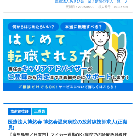
医療法人あさひ会 金子病院の求人一覧
更新日：2025/05/29 求人番号：10115685
放射線技師
正職員
医療法人博悠会 博悠会温泉病院
の放射線技師求人(正職
員)
【鹿児島県／日置市】マイカー通勤OK♪病院での診療放射線技