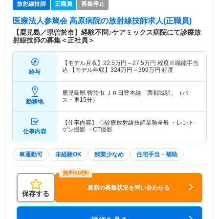
放射線技師
正職員
募集停止
医療法人参篤会 高原病院
の放射線技師求人(正職員)
【鹿児島／県曽於市】経験不問♪ケアミックス病院にて診療放
射線技師の募集＜正社員＞
【モデル月収】
22.5
万円～
27.5
万円
程度※職能手当
込 【モデル年収】
324
万円～
399
万円
程度
給与
鹿児島県 曽於市
ＪＲ日豊本線「西都城駅」（バ
ス・車15分）
勤務地
【仕事内容】 ◇診療放射線技師業務全般 ・レント
ゲン撮影 ・CT撮影
仕事内容
車通勤可
未経験OK
残業少なめ
住宅手当・補助
最新の募集状況を問い合わせる
保存する