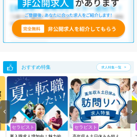
マイナビコメディカルでは、サイトに掲載されていない非公開求人や限
定求人も多数取り扱っております。もしご希望の条件に合った求人が見
つからない場合は、キャリアアドバイザーが非公開求人を含む中から厳
選してご紹介いたしますので、ぜひご活用ください。
※各種数字情報は2022年10月 マイナビ調べによる
鹿児島県の放射線技師求人は14件あります。（2026年08月09日更新）
サイト上に掲載されている求人の他に、
非公開求人
もございます。
無料
転職支援サービス
にお申し込みいただくと、全求人からご希望条件に合
う求人を提案させていただきます。
おすすめ特集
求人特集一覧
鹿児島県の放射線技師求人では以下のような条件が人気です。
・
積極採用中
・
残業少なめ
・
住宅手当・補助あり
・
正社員(正職員)
・
病院
・
クリニック
・
訪問リハビリ(在宅医療)
他の条件でも人気の求人がございますので、「こだわり条件」から検索
いただくか、お気軽にお問い合わせください。
全国の放射線技師求人
から検索いただくことも可能です。
セラピスト
セラピスト
無料転職支援サービス
にお申し込みいただくと、ご希望条件をヒアリン
グした上で求人をご提案いたします。
夏入職求人増加中！魅力的
高年収＆土日休みを狙え