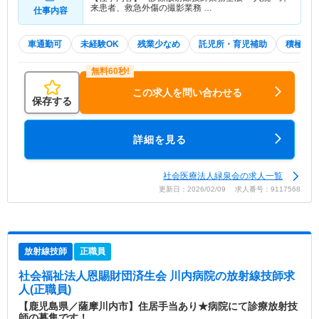
来患者、救急外傷の撮影業務 …
仕事内容
車通勤可
未経験OK
残業少なめ
託児所・育児補助
積極採
この求人を問い合わせる
保存する
詳細を見る
社会医療法人緑泉会の求人一覧
更新日：2026/02/09 求人番号：9117568
放射線技師
正職員
社会福祉法人恩賜財団済生会 川内病院
の放射線技師求
人(正職員)
【鹿児島県／薩摩川内市】住居手当あり★病院にて診療放射技
師の募集です！