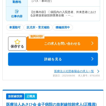
（バス・車45分）
勤務地
【仕事内容】 ◇病院内の入院患者、外来患者におけ
る診療放射線技師業務全般 ・一…
仕事内容
車通勤可
託児所・育児補助
積極採用中
この求人を問い合わせる
保存する
詳細を見る
医療法人社団春陽会の求人一覧
更新日：2025/06/06 求人番号：9761650
放射線技師
正職員
医療法人あさひ会 金子病院
の放射線技師求人(正職員)