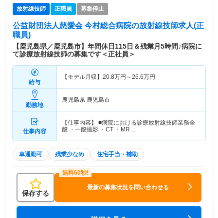
放射線技師
正職員
募集停止
公益財団法人慈愛会 今村総合病院
の放射線技師求人(正
職員)
【鹿児島県／鹿児島市】年間休日115日＆残業月5時間♪病院に
て診療放射線技師の募集です＜正社員＞
【モデル月収】
20.8
万円～
26.6
万円
給与
鹿児島県 鹿児島市
勤務地
【仕事内容】 ■病院における診療放射線技師業務全
般 ・一般撮影 ・CT ・MR…
仕事内容
車通勤可
残業少なめ
住宅手当・補助
最新の募集状況を問い合わせる
保存する