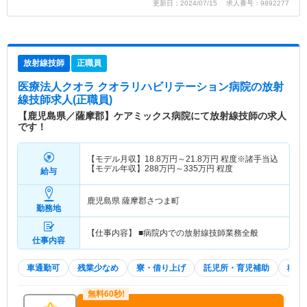
更新日：2024/07/15 求人番号：9892277
放射線技師
正職員
医療法人クオラ クオラリハビリテーション病院
の放射
線技師求人(正職員)
【鹿児島県／薩摩郡】ケアミックス病院にて放射線技師の求人
です！
【モデル月収】
18.8
万円～
21.8
万円
程度※諸手当込
【モデル年収】
288
万円～
335
万円
程度
給与
鹿児島県 薩摩郡さつま町
勤務地
【仕事内容】 ■病院内での放射線技師業務全般
仕事内容
車通勤可
残業少なめ
寮・借り上げ
託児所・育児補助
積極