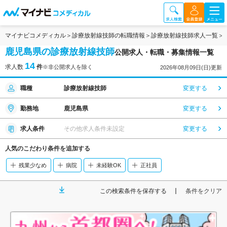
マイナビコメディカル
診療放射線技師の転職情報
診療放射線技師求人一覧
鹿児島県の診療放射線技師
公開求人・転職・募集情報一覧
14
求人数
件
※非公開求人を除く
2026年08月09日(日)更新
職種
診療放射線技師
変更する
勤務地
鹿児島県
変更する
求人条件
その他求人条件未設定
変更する
人気のこだわり条件を追加する
残業少なめ
病院
未経験OK
正社員
この検索条件を保存する
条件をクリア