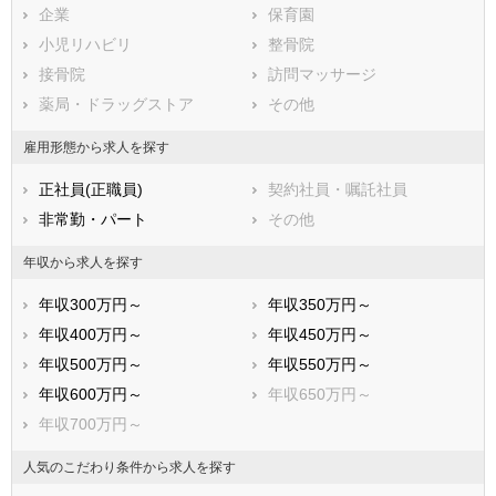
大島郡大和村
企業
大島郡宇検村
保育園
大島郡瀬戸内町
小児リハビリ
大島郡龍郷町
整骨院
大島郡喜界町
接骨院
大島郡徳之島町
訪問マッサージ
大島郡天城町
薬局・ドラッグストア
大島郡伊仙町
その他
大島郡和泊町
大島郡知名町
雇用形態から求人を探す
大島郡与論町
正社員(正職員)
契約社員・嘱託社員
非常勤・パート
その他
年収から求人を探す
年収300万円～
年収350万円～
年収400万円～
年収450万円～
年収500万円～
年収550万円～
年収600万円～
年収650万円～
年収700万円～
人気のこだわり条件から求人を探す