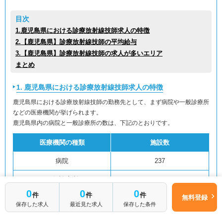
目次
1.鹿児島県における診療放射線技師求人の特徴
2.【鹿児島県】診療放射線技師の平均給与
3.【鹿児島県】診療放射線技師の求人が多いエリア
まとめ
1. 鹿児島県における診療放射線技師求人の特徴
鹿児島県における診療放射線技師の勤務先として、まず病院や一般診療所
などの医療機関が挙げられます。
鹿児島県内の病院と一般診療所の数は、下記のとおりです。
医療機関の種類
施設数
病院
237
一般診療所
1,366
0
0
0
件
件
件
無料登録
保存した求人
最近見た求人
保存した条件
（出典：厚生労働省「医療施設動態調査（令和2年3月末概数）」／
https://www.mhlw.go.jp/toukei/saikin/hw/iryosd/m20/dl/is2003_01.pdf
）