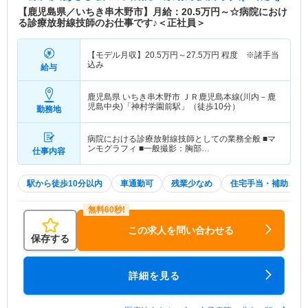
【鹿児島県／いちき串木野市】月給：20.5万円～☆病院におけ
る診療放射線技師のお仕事です♪＜正社員＞
【モデル月収】
20.5
万円～
27.5
万円
程度 ※諸手当
込み
給与
鹿児島県 いちき串木野市
ＪＲ鹿児島本線(川内－鹿
児島中央)「神村学園前駅」（徒歩10分）
勤務地
病院における診療放射線技師としての業務全般 ■マ
ンモグラフィ ■一般撮影：胸部…
仕事内容
駅から徒歩10分以内
車通勤可
残業少なめ
住宅手当・補助
この求人を問い合わせる
保存する
詳細を見る