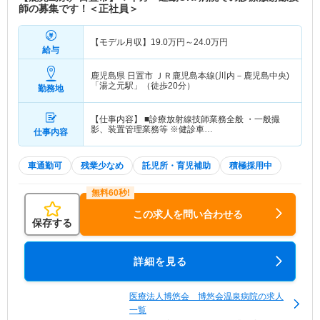
師の募集です！＜正社員＞
【モデル月収】
19.0
万円～
24.0
万円
給与
鹿児島県 日置市
ＪＲ鹿児島本線(川内－鹿児島中央)
「湯之元駅」（徒歩20分）
勤務地
【仕事内容】 ■診療放射線技師業務全般 ・一般撮
影、装置管理業務等 ※健診車…
仕事内容
車通勤可
残業少なめ
託児所・育児補助
積極採用中
この求人を問い合わせる
保存する
詳細を見る
医療法人博悠会 博悠会温泉病院の求人
一覧