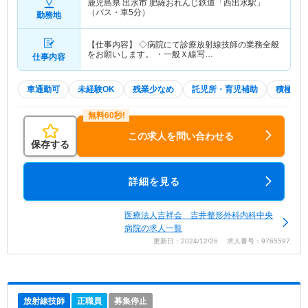
鹿児島県 出水市
肥薩おれんじ鉄道「西出水駅」
（バス・車5分）
勤務地
【仕事内容】 ◇病院にて診療放射線技師の業務全般
をお願いします。 ・一般Ｘ線写…
仕事内容
車通勤可
未経験OK
残業少なめ
託児所・育児補助
積極採
この求人を問い合わせる
保存する
詳細を見る
医療法人吉祥会 吉井整形外科内科中央
病院の求人一覧
更新日：2024/12/26 求人番号：9765597
放射線技師
正職員
募集停止