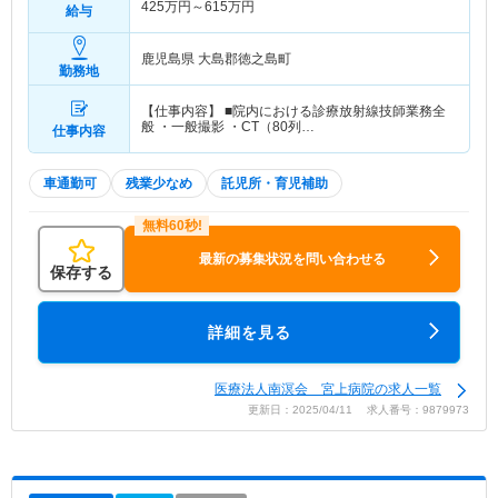
425
万円～
615
万円
給与
鹿児島県 大島郡徳之島町
勤務地
【仕事内容】 ■院内における診療放射線技師業務全
般 ・一般撮影 ・CT（80列…
仕事内容
車通勤可
残業少なめ
託児所・育児補助
最新の募集状況を問い合わせる
保存する
詳細を見る
医療法人南溟会 宮上病院の求人一覧
更新日：2025/04/11 求人番号：9879973