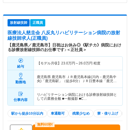
放射線技師
正職員
医療法人慈圭会 八反丸リハビリテーション病院
の放射
線技師求人(正職員)
【鹿児島県／鹿児島市】日祝はお休み◎《駅チカ》病院におけ
る診療放射線技師のお仕事です♪＜正社員＞
【モデル月収】
23.0
万円～
26.0
万円
程度
給与
鹿児島県 鹿児島市
ＪＲ鹿児島本線(川内－鹿児島中
央)「鹿児島駅」（徒歩8分）ＪＲ日豊本線「鹿児島
勤務地
駅」（徒歩8分） 他
リハビリテーション病院における診療放射線技師と
しての業務全般 ■一般撮影 ■C…
仕事内容
駅から徒歩10分以内
車通勤可
残業少なめ
寮・借り上げ
積