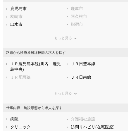
石川県
福井県
岐阜県
静岡県
鹿児島市
愛知県
鹿屋市
三重県
滋賀県
枕崎市
京都府
阿久根市
大阪府
兵庫県
出水市
奈良県
指宿市
和歌山県
鳥取県
西之表市
島根県
垂水市
岡山県
もっと見る
広島県
薩摩川内市
山口県
日置市
徳島県
香川県
曽於市
愛媛県
霧島市
高知県
路線から診療放射線技師の求人を探す
福岡県
いちき串木野市
佐賀県
南さつま市
長崎県
熊本県
志布志市
ＪＲ鹿児島本線(川内－鹿児
大分県
奄美市
ＪＲ日豊本線
宮崎県
島中央)
鹿児島県
南九州市
沖縄県
伊佐市
ＪＲ肥薩線
ＪＲ日南線
姶良市
鹿児島郡三島村
ＪＲ吉都線
ＪＲ指宿枕崎線
鹿児島郡十島村
薩摩郡さつま町
肥薩おれんじ鉄道
鹿児島市電第１期線
もっと見る
出水郡長島町
姶良郡湧水町
鹿児島市電第２期線
曽於郡大崎町
肝属郡東串良町
仕事内容・施設形態から求人を探す
肝属郡錦江町
肝属郡南大隅町
肝属郡肝付町
病院
熊毛郡中種子町
介護福祉施設
熊毛郡南種子町
クリニック
熊毛郡屋久島町
訪問リハビリ(在宅医療)