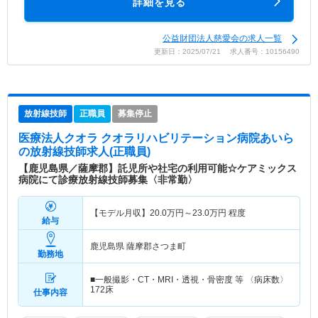
詳細を見る
公益財団法人慈愛会の求人一覧
更新日：2025/07/21 求人番号：10156490
放射線技師
正職員
募集停止
医療法人クオラ クオラリハビリテーション病院あいら
の放射線技師求人(正職員)
【鹿児島県／薩摩郡】託児所や社宅の利用可能☆ケアミックス
病院にて診療放射線技師募集〈非常勤〉
【モデル月収】
20.0
万円～
23.0
万円
程度
給与
鹿児島県 薩摩郡さつま町
勤務地
■一般撮影・CT・MRI・透視・骨密度 等 〈病床数〉
172床
仕事内容