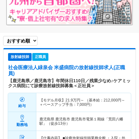
放射線技師
正職員
社会医療法人緑泉会 米盛病院
の放射線技師求人(正職
員)
【鹿児島県／鹿児島市】年間休日110日／残業少なめ♪ケアミッ
クス病院にて診療放射線技師募集＜正社員＞
【モデル月収】
21.9
万円～
（基本給：212,000円～
＋ベースアップ手当：7,000円）
給与
鹿児島県 鹿児島市
鹿児島市電第１期線「荒田八幡
駅」（徒歩13分）
勤務地
【仕事内容】 ■診療放射線技師業務全般 ・入院・外