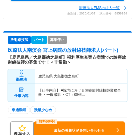
医療法人EMSの求人一覧
更新日：2026/01/07 求人番号：9859399
放射線技師
パート
募集停止
医療法人南溟会 宮上病院
の放射線技師求人(パート)
【鹿児島県／大島郡徳之島町】福利厚生充実☆病院での診療放
射線技師の募集です！＜非常勤＞
鹿児島県 大島郡徳之島町
勤務地
【仕事内容】 ■院内における診療放射線技師業務全
般 ・一般撮影 ・CT（80列…
仕事内容
車通勤可
残業少なめ
最新の募集状況を問い合わせる
保存する