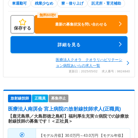
車通勤可
残業少なめ
寮・借り上げ
託児所・育児補助
最新の募集状況を問い合わせる
保存する
詳細を見る
医療法人クオラ クオラリハビリテーシ
ョン病院あいらの求人一覧
更新日：2025/05/02 求人番号：9824840
放射線技師
正職員
募集停止
医療法人南溟会 宮上病院
の放射線技師求人(正職員)
【鹿児島県／大島郡徳之島町】福利厚生充実☆病院での診療放
射線技師の募集です！＜正社員＞
【モデル月収】
30.0
万円～
43.0
万円
【モデル年収】