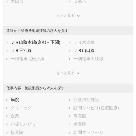
兵庫県
大田市
奈良県
安来市
和歌山県
鳥取県
江津市
島根県
雲南市
岡山県
もっと見る
広島県
仁多郡奥出雲町
山口県
飯石郡飯南町
徳島県
香川県
邑智郡川本町
愛媛県
邑智郡美郷町
高知県
路線から診療放射線技師の求人を探す
福岡県
邑智郡邑南町
佐賀県
鹿足郡津和野町
長崎県
熊本県
鹿足郡吉賀町
ＪＲ山陰本線(京都－下関)
大分県
隠岐郡海士町
ＪＲ木次線
宮崎県
鹿児島県
隠岐郡西ノ島町
ＪＲ三江線
沖縄県
隠岐郡知夫村
ＪＲ山口線
隠岐郡隠岐の島町
一畑電車北松江線
一畑電車大社線
もっと見る
仕事内容・施設形態から求人を探す
病院
介護福祉施設
クリニック
訪問リハビリ(在宅医療)
企業
保育園
小児リハビリ
整骨院
接骨院
訪問マッサージ