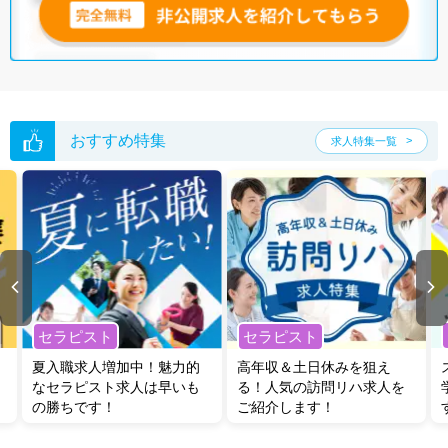
島根県の放射線技師求人は3件あります。（2026年08月07日更新）
サイト上に掲載されている求人の他に、
非公開求人
もございます。
無料
転職支援サービス
にお申し込みいただくと、全求人からご希望条件に合
う求人を提案させていただきます。
島根県の放射線技師求人では以下のような条件が人気です。
おすすめ特集
求人特集一覧
・
積極採用中
・
残業少なめ
・
住宅手当・補助あり
・
正社員(正職員)
・
病院
他の条件でも人気の求人がございますので、「こだわり条件」から検索
いただくか、お気軽にお問い合わせください。
全国の放射線技師求人
から検索いただくことも可能です。
無料転職支援サービス
にお申し込みいただくと、ご希望条件をヒアリン
グした上で求人をご提案いたします。
セラピスト
セラピスト
ご希望条件がまだ定まっていない方は
人気の希望条件をピックアップし
た求人特集
をぜひご活用ください。
夏入職求人増加中！魅力的
高年収＆土日休みを狙え
転職支援の他、情報収集や募集状況の確認も、お気軽にご相談くださ
なセラピスト求人は早いも
る！人気の訪問リハ求人を
い。
の勝ちです！
ご紹介します！