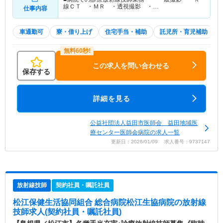
線ＣＴ ・ＭＲ ・透視撮影 ・…
仕事内容
車通勤可
寮・借り上げ
住宅手当・補助
託児所・育児補助
この求人を問い合わせる
保存する
詳細を見る
公益社団法人益田市医師会 益田地域医
療センター医師会病院の求人一覧
更新日：2026/01/09 求人番号：9737147
放射線技師
契約社員・嘱託社員
松江保健生活協同組合 総合病院松江生協病院
の放射線
技師求人(契約社員・嘱託社員)