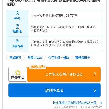
【島根県／松江市】各種手当充実♪診療放射線技師募集《臨時
職員》
【モデル月収】
20.0
万円～
28.7
万円
給与
島根県 松江市
ＪＲ山陰本線(京都－下関)「松江駅」
（徒歩16分）
勤務地
【仕事内容】 ■診療放射線技師業務全般 ＜配属＞松
江生協病院及びふれあい診療所…
仕事内容
車通勤可
残業少なめ
住宅手当・補助
積極採用中
この求人を問い合わせる
保存する
詳細を見る
松江保健生活協同組合の求人一覧
更新日：2025/08/19 求人番号：9876007