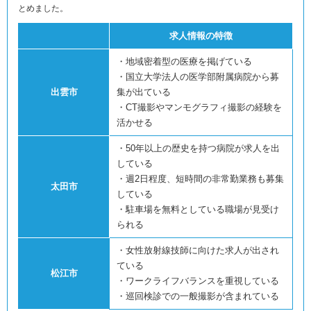
とめました。
求人情報の特徴
・地域密着型の医療を掲げている
・国立大学法人の医学部附属病院から募
出雲市
集が出ている
・CT撮影やマンモグラフィ撮影の経験を
活かせる
・50年以上の歴史を持つ病院が求人を出
している
・週2日程度、短時間の非常勤業務も募集
太田市
している
・駐車場を無料としている職場が見受け
られる
・女性放射線技師に向けた求人が出され
ている
松江市
・ワークライフバランスを重視している
・巡回検診での一般撮影が含まれている