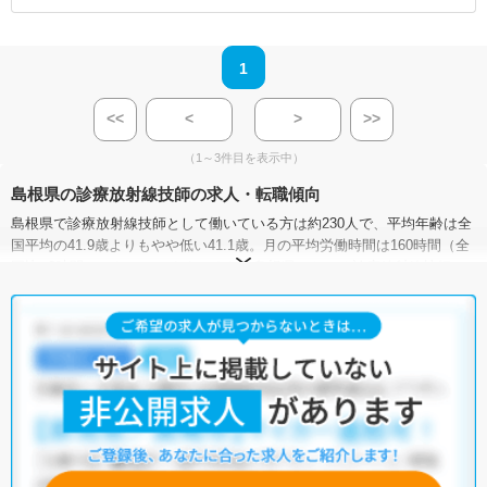
1
<<
<
>
>>
（1～3件目を表示中）
島根県の診療放射線技師の求人・転職傾向
島根県で診療放射線技師として働いている方は約230人で、平均年齢は全
国平均の41.9歳よりもやや低い41.1歳。月の平均労働時間は160時間（全
国比−2時間）となっています。また、島根県における診療放射線技師の
平均年収は521.0万円で、全国平均の546.7万円と比べて低い状況です。
島根県には病院が47施設、クリニックが559施設あり、診療放射線技師と
して働ける施設が豊富です。そのため、多種多様な求人の中から希望の
条件に合った職場を見つけることができるでしょう。
マイナビコメディカルでは、サイトに掲載されていない非公開求人や限
定求人も多数取り扱っております。もしご希望の条件に合った求人が見
つからない場合は、キャリアアドバイザーが非公開求人を含む中から厳
選してご紹介いたしますので、ぜひご活用ください。
※各種数字情報は2023年1月 マイナビ調べによる