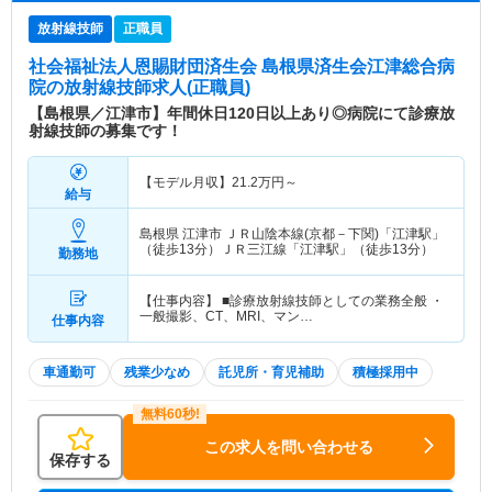
放射線技師
正職員
社会福祉法人恩賜財団済生会 島根県済生会江津総合病
院
の放射線技師求人(正職員)
【島根県／江津市】年間休日120日以上あり◎病院にて診療放
射線技師の募集です！
【モデル月収】
21.2
万円～
給与
島根県 江津市
ＪＲ山陰本線(京都－下関)「江津駅」
（徒歩13分）ＪＲ三江線「江津駅」（徒歩13分）
勤務地
【仕事内容】 ■診療放射線技師としての業務全般 ・
一般撮影、CT、MRI、マン…
仕事内容
車通勤可
残業少なめ
託児所・育児補助
積極採用中
この求人を問い合わせる
保存する