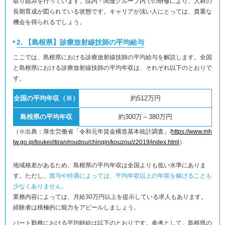
取り組みを行っています。院内・関連グループ内での研修により、人材の
長期育成が図られている状態です。キャリアが浅い人にとっては、貴重な
機会を得られるでしょう。
2. 【島根県】診療放射線技師の平均給与
ここでは、島根県における診療放射線技師の平均給与を解説します。全国
と島根県における診療放射線技師の平均年収は、それぞれ以下のとおりで
す。
全国の平均年収（※）
約512万円
島根県の平均年収
約300万～380万円
（※出典：厚生労働省「令和元年賃金構造基本統計調査」/
https://www.mh
lw.go.jp/toukei/itiran/roudou/chingin/kouzou/z2019/index.html
）
地域格差があるため、島根県の平均年収は全国よりも低い水準にありま
す。ただし、
賞与や待遇によっては、平均年収以上の年収を稼げることも
少なくありません。
業務内容によっては、月給30万円以上を提示している求人もあります。
経験者は積極的に能力をアピールしましょう。
パート勤務における平均時給は以下のとおりです。参考として、島根県の