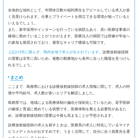
全体的な傾向として、年間休日数や福利厚生をアピールしている求人が多
く見受けられます。仕事とプライベートを両立できる環境が揃っていると
いえるでしょう。
また、新卒採用やインターンを行っている病院もあり、若い医療従事者の
確保に努めていることがうかがえます。医療法人の病院では研修や学会へ
の参加も推奨されており、着実なキャリア構築も可能です。
上記の3市に限らず、県内全域で求人が出されています。
診療放射線技師
の需要は非常に高いため、複数の勤務地から条件に合った職場を見つけら
れるでしょう。
まとめ
ここまで、島根県における診療放射線技師の求人情報に関して、求人の特
徴や平均給与、求人数が多いエリアを解説しました。
島根県では、地域による医療体制の偏在が深刻化しているため、若手医師
の確保と育成に努めている状態です。医療体制を整える必要性があるた
め、診療放射線技師の需要は今後も高まることが予想されます。
診療放射線技師の求人を探すときは、医療系の求人に特化しているマイナ
ビコメディカルがおすすめです。うまく活用して、自分に合う就業先を選
べるようにしてください。