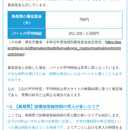
最低賃金も示しています。
島根県の最低賃金
790円
（※）
パートの平均時給
約1,100～1,500円
（※出典：厚生労働省「令和元年度地域別最低賃金改定状況」/
https://ww
w.mhlw.go.jp/stf/seisakunitsuite/bunya/koyou_roudou/roudoukijun/minim
umichiran/
）
最低賃金と比較した場合、パートの平均時給は非常に高くなっています。
十分な給料を稼げるため、経験を積みたい人はパートから働くこともおす
すめです。
なお、上記の平均年収・平均時給は求人サイトの検索結果に基づく推定値
であり、実際の給与とは異なる場合があります。
3. 【島根県】診療放射線技師の求人が多いエリア
ここでは、島根県で診療放射線技師の求人数が多いエリアを紹介します。
以下の3市はいずれも県の北東部に位置し、大学付属病院や県立病院とい
った拠点病院を抱えている地域です。
エリアごとにおける求人の特徴をま