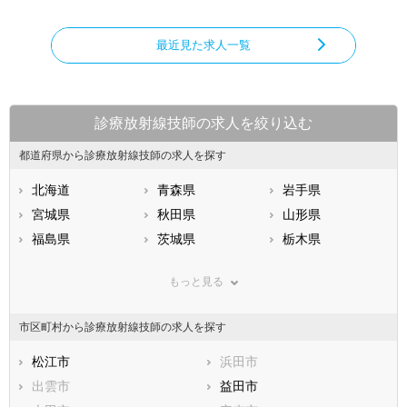
最近見た求人一覧
診療放射線技師の求人を絞り込む
都道府県から診療放射線技師の求人を探す
北海道
青森県
岩手県
宮城県
秋田県
山形県
福島県
茨城県
栃木県
群馬県
埼玉県
千葉県
もっと見る
東京都
神奈川県
新潟県
山梨県
長野県
富山県
市区町村から診療放射線技師の求人を探す
石川県
福井県
岐阜県
静岡県
松江市
愛知県
浜田市
三重県
滋賀県
出雲市
京都府
益田市
大阪府