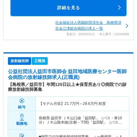
詳細を見る
社会福祉法人恩賜財団済生会 島根県済
生会江津総合病院の求人一覧
更新日：2026/03/11 求人番号：10249496
放射線技師
正職員
公益社団法人益田市医師会 益田地域医療センター医師
会病院
の放射線技師求人(正職員)
【島根県／益田市】年間120日以上★保育所あり◎病院での診
療放射線技師募集
【モデル月収】
21.7
万円～
28.6
万円
程度
給与
島根県 益田市
ＪＲ山口線「益田駅」（バス・車10
分）ＪＲ山陰本線(京都－下関)「益田駅」（バス・
勤務地
車10分）
■病院での診療放射線技師業務 ・一般撮影 ・Ｘ