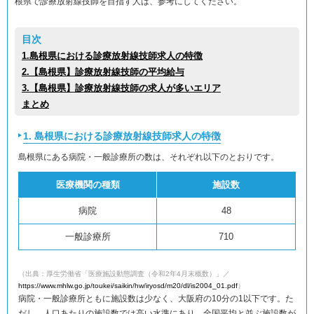
根県で診療放射線技師を目指す人は、参考にしてください。
目次
1.島根県における診療放射線技師求人の特徴
2.【島根県】診療放射線技師の平均給与
3.【島根県】診療放射線技師の求人が多いエリア
まとめ
1. 島根県における診療放射線技師求人の特徴
島根県にある病院・一般診療所の数は、それぞれ以下のとおりです。
医療機関の種類
施設数
病院
48
一般診療所
710
（出典：厚生労働省「医療施設動態調査（令和2年4月末概数）」／
https://www.mhlw.go.jp/toukei/saikin/hw/iryosd/m20/dl/is2004_01.pdf
）
病院・一般診療所ともに施設数は少なく、大阪府の10分の1以下です。た
だし、人口あたりの施設数では高い水準にあり、全国平均と並ぶ施設数が