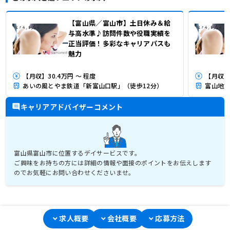
【富山県／富山市】土日休み＆給
与高水準♪訪問件数や役職実績を
正当評価！多彩なキャリアパスも
魅力
【月収】30.4万円 ～ 程度
【月収】3
あいの風とやま鉄道「新富山口駅」（徒歩12分）
富山地方
キャリアアドバイザーコメント
富山県富山市に位置するデイサービスです。
ご興味をお持ちの方には詳細の情報や面接のポイントをお伝えします
のでお気軽にお問い合わせくださいませ。
求人概要
会社概要
応募方法