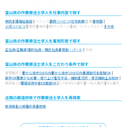
富山県の作業療法士求人を仕事内容で探す
病院
介護福祉施設
クリニック
訪問リハビリ(在宅医療)
企業
保育園
小児リハビリ
整骨院
接骨院
訪問マッサージ
薬局・ドラッグストア
その他
富山県の作業療法士求人を雇用形態で探す
正社員(正職員)
契約社員・嘱託社員
非常勤・パート
その他
富山県の作業療法士求人をこだわり条件で探す
管理職求人
駅から徒歩5分以内
駅から徒歩10分以内
車通勤可
未経験OK
新卒OK
残業少なめ
寮・借り上げ
住宅手当・補助
託児所・育児補助
土日祝休
無資格 OK
積極採用中
WEB面接OK
2027年4月入職可
夏～秋入職可
1月入職可
近隣の都道府県で作業療法士求人を再検索
新潟県
石川県
福井県
長野県