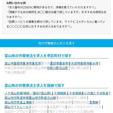
お問い合わせ例
「求人番号9122820に興味があるので、詳細を教えていただけますか？」
「残業が少なめの病院をJR○○線の沿線で探していますが、おすすめの病院はあ
りますか？」
「訪問リハビリの募集を都内で探しています。マイナビコメディカルに載ってい
る○○○○○以外におすすめの求人はありますか？」
他の作業療法士求人を探す
富山県の作業療法士求人を市区町村で探す
富山市
高岡市
魚津市
氷見市
滑川市
黒部市
砺波市
小矢部市
南砺市
射水市
中新川郡舟橋村
中新川郡上市町
中新川郡立山町
下新川郡入善町
下新川郡朝日町
富山県の作業療法士求人を路線で探す
ＪＲ高山本線(岐阜－猪谷)(富山県)
ＪＲ城端線
ＪＲ氷見線
あいの風とやま鉄道
富山地方鉄道本線
富山地方鉄道立山線
富山地方鉄道不二越線
富山地方鉄道上滝線
富山地方鉄道富山市内軌道線
黒部峡谷鉄道
万葉線
富山ライトレール
立山ケーブル
立山高原バス
立山トンネルトロリーバス
立山ロープウェイ
黒部ケーブル
関電トンネルトロリーバス(富山県)