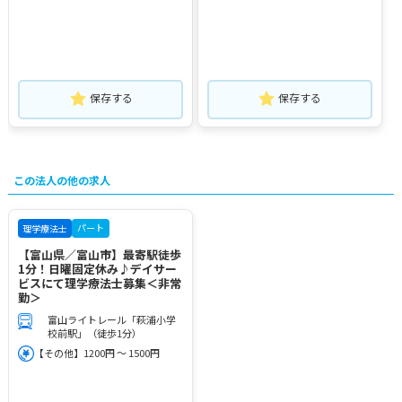
保存する
保存する
この法人の他の求人
パート
理学療法士
【富山県／富山市】最寄駅徒歩
1分！日曜固定休み♪デイサー
ビスにて理学療法士募集＜非常
勤＞
富山ライトレール「萩浦小学
校前駅」（徒歩1分）
【その他】1200円 ～ 1500円