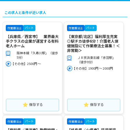
この求人と条件が近い求人
パート
パート
作業療法士
作業療法士
【兵庫県／西宮市】 業界最大
【東京都/北区】福利厚生充実
手クラスの企業が運営する有料
◎駅チカ徒歩6分！介護老人保
老人ホーム
健施設にて作業療法士募集！＜
非常勤＞
阪神本線「久寿川駅」（徒歩
5分）
ＪＲ京浜東北線「赤羽駅」
（徒歩9分）
【その他】2500円 ～
【その他】1900円 ～ 2000円
保存する
保存する
パート
パート
作業療法士
作業療法士
【愛知県／清須市】勤務時間・
【岐阜県／山県市】託児所完