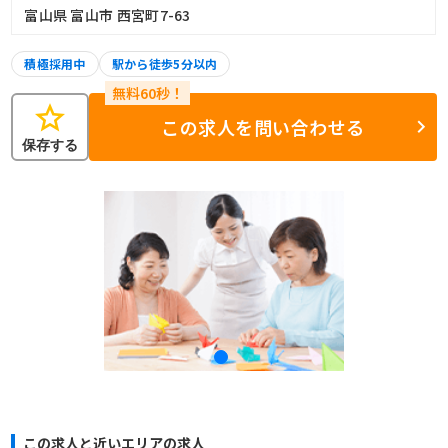
富山県 富山市 西宮町7-63
積極採用中
駅から徒歩5分以内
star
この求人を問い合わせる
保存する
この求人と近いエリアの求人