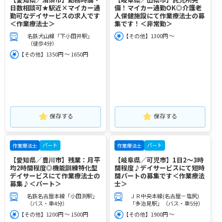
日数相談可★駅近×マイカー通
備！マイカー通勤OK◎介護老
勤可なデイサービスの求人です
人保健施設にて作業療法士の募
＜作業療法士＞
集です！＜非常勤＞
名鉄犬山線「下小田井駅」
【その他】1300円 ～
（徒歩4分）
【その他】1350円 ～ 1650円
保存する
保存する
パート
パート
作業療法士
作業療法士
【愛知県／豊川市】残業：月平
【岐阜県／可児市】1日2～3時
均2時間程度◎機能訓練特化型
間程度♪デイサービスにて短時
デイサービスにて作業療法士の
間パートの募集です＜作業療法
募集♪＜パート＞
士＞
名鉄名古屋本線「小田渕駅」
ＪＲ中央本線(名古屋－塩尻)
（バス・車4分）
「多治見駅」（バス・車5分）
【その他】1200円 ～ 1500円
【その他】1900円 ～