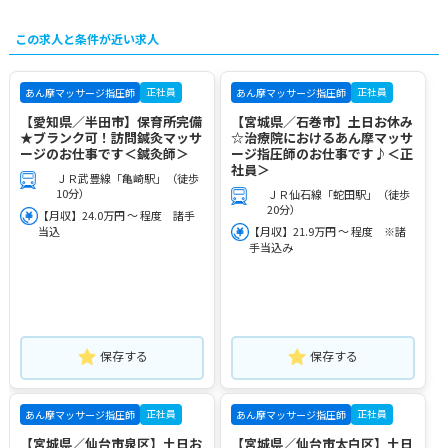
この求人と条件が近い求人
正社員
正社員
あん摩マッサージ指圧師
あん摩マッサージ指圧師
【愛知県／半田市】保育所完備
【宮城県／石巻市】土日お休み
★ブランク可！訪問鍼灸マッサ
☆治療院におけるあん摩マッサ
ージのお仕事です＜鍼灸師＞
ージ指圧師のお仕事です♪＜正
社員＞
ＪＲ武豊線「亀崎駅」（徒歩
10分）
ＪＲ仙石線「蛇田駅」（徒歩
20分）
【月収】24.0万円 ～ 程度 諸手
当込
【月収】21.9万円 ～ 程度 ※諸
手当込み
保存する
保存する
正社員
正社員
あん摩マッサージ指圧師
あん摩マッサージ指圧師
【宮城県／仙台市泉区】土日お
【宮城県／仙台市太白区】土日