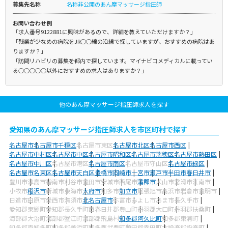
募集先名称
名称非公開のあん摩マッサージ指圧師
お問い合わせ例
「求人番号9122881に興味があるので、詳細を教えていただけますか？」
「残業が少なめの病院をJR○○線の沿線で探していますが、おすすめの病院はあ
りますか？」
「訪問リハビリの募集を都内で探しています。マイナビコメディカルに載ってい
る○○○○○以外におすすめの求人はありますか？」
他のあん摩マッサージ指圧師求人を探す
愛知県のあん摩マッサージ指圧師求人を市区町村で探す
名古屋市
名古屋市千種区
名古屋市東区
名古屋市北区
名古屋市西区
名古屋市中村区
名古屋市中区
名古屋市昭和区
名古屋市瑞穂区
名古屋市熱田区
名古屋市中川区
名古屋市港区
名古屋市南区
名古屋市守山区
名古屋市緑区
名古屋市名東区
名古屋市天白区
豊橋市
岡崎市
一宮市
瀬戸市
半田市
春日井市
豊川市
津島市
碧南市
刈谷市
豊田市
安城市
西尾市
蒲郡市
犬山市
常滑市
江南市
小牧市
稲沢市
新城市
東海市
大府市
知多市
知立市
尾張旭市
高浜市
岩倉市
豊明市
日進市
田原市
愛西市
清須市
北名古屋市
弥富市
みよし市
あま市
長久手市
愛知郡東郷町
愛知郡長久手町
西春日井郡豊山町
丹羽郡大口町
丹羽郡扶桑町
海部郡大治町
海部郡蟹江町
海部郡飛島村
知多郡阿久比町
知多郡東浦町
知多郡南知多町
知多郡美浜町
知多郡武豊町
額田郡幸田町
北設楽郡設楽町