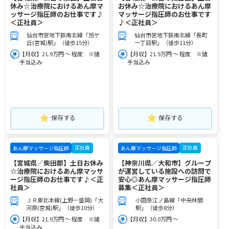
休み☆治療院におけるあん摩マ
お休み☆治療院におけるあん摩
ッサージ指圧師のお仕事です♪
マッサージ指圧師のお仕事です
＜正社員＞
♪＜正社員＞
仙台市営地下鉄南北線「旭ケ
仙台市営地下鉄南北線「長町
丘(宮城)駅」（徒歩15分）
一丁目駅」（徒歩11分）
【月収】21.9万円 ～ 程度 ※諸
【月収】21.9万円 ～ 程度 ※諸
手当込み
手当込み
保存する
保存する
正社員
正社員
あん摩マッサージ指圧師
あん摩マッサージ指圧師
【宮城県／柴田郡】土日お休み
【神奈川県／大和市】グループ
☆治療院におけるあん摩マッサ
が運営している施設への訪問で
ージ指圧師のお仕事です♪＜正
安心◎あん摩マッサージ指圧師
社員＞
募集＜正社員＞
ＪＲ東北本線(上野－盛岡)「大
小田急江ノ島線「中央林間
河原(宮城)駅」（徒歩10分）
駅」（徒歩8分）
【月収】21.9万円 ～ 程度 ※諸
【月収】30.0万円 ～
手当込み