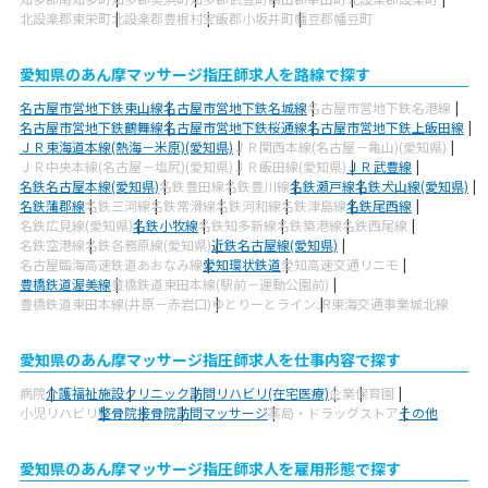
北設楽郡東栄町
北設楽郡豊根村
宝飯郡小坂井町
幡豆郡幡豆町
愛知県のあん摩マッサージ指圧師求人を路線で探す
名古屋市営地下鉄東山線
名古屋市営地下鉄名城線
名古屋市営地下鉄名港線
名古屋市営地下鉄鶴舞線
名古屋市営地下鉄桜通線
名古屋市営地下鉄上飯田線
ＪＲ東海道本線(熱海－米原)(愛知県)
ＪＲ関西本線(名古屋－亀山)(愛知県)
ＪＲ中央本線(名古屋－塩尻)(愛知県)
ＪＲ飯田線(愛知県)
ＪＲ武豊線
名鉄名古屋本線(愛知県)
名鉄豊田線
名鉄豊川線
名鉄瀬戸線
名鉄犬山線(愛知県)
名鉄蒲郡線
名鉄三河線
名鉄常滑線
名鉄河和線
名鉄津島線
名鉄尾西線
名鉄広見線(愛知県)
名鉄小牧線
名鉄知多新線
名鉄築港線
名鉄西尾線
名鉄空港線
名鉄各務原線(愛知県)
近鉄名古屋線(愛知県)
名古屋臨海高速鉄道あおなみ線
愛知環状鉄道
愛知高速交通リニモ
豊橋鉄道渥美線
豊橋鉄道東田本線(駅前－運動公園前)
豊橋鉄道東田本線(井原－赤岩口)
ゆとりーとライン
JR東海交通事業城北線
愛知県のあん摩マッサージ指圧師求人を仕事内容で探す
病院
介護福祉施設
クリニック
訪問リハビリ(在宅医療)
企業
保育園
小児リハビリ
整骨院
接骨院
訪問マッサージ
薬局・ドラッグストア
その他
愛知県のあん摩マッサージ指圧師求人を雇用形態で探す