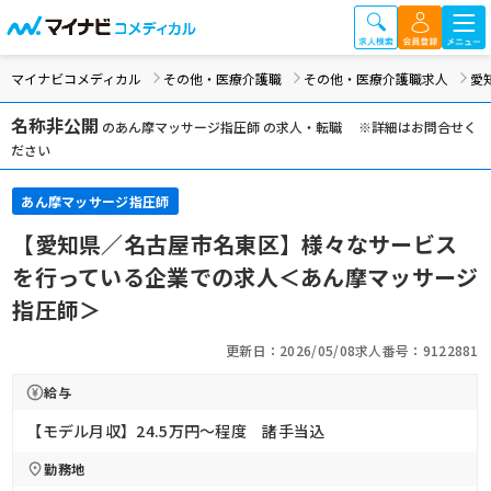
マイナビコメディカル
その他・医療介護職
その他・医療介護職求人
愛
名称非公開
のあん摩マッサージ指圧師 の求人・転職 ※詳細はお問合せく
ださい
あん摩マッサージ指圧師
【愛知県／名古屋市名東区】様々なサービス
を行っている企業での求人＜あん摩マッサージ
指圧師＞
更新日：2026/05/08
求人番号：9122881
給与
【モデル月収】24.5万円〜程度 諸手当込
勤務地