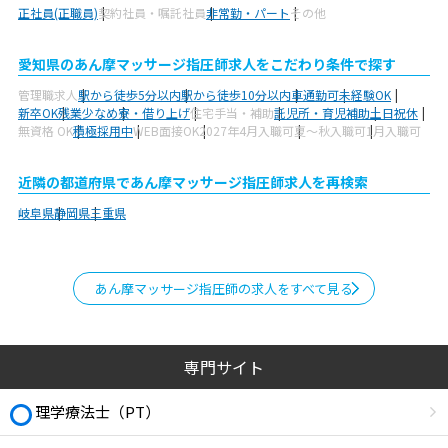
正社員(正職員)
契約社員・嘱託社員
非常勤・パート
その他
愛知県のあん摩マッサージ指圧師求人をこだわり条件で探す
管理職求人
駅から徒歩5分以内
駅から徒歩10分以内
車通勤可
未経験OK
新卒OK
残業少なめ
寮・借り上げ
住宅手当・補助
託児所・育児補助
土日祝休
無資格 OK
積極採用中
WEB面接OK
2027年4月入職可
夏～秋入職可
1月入職可
近隣の都道府県であん摩マッサージ指圧師求人を再検索
岐阜県
静岡県
三重県
あん摩マッサージ指圧師の求人をすべて見る
専門サイト
理学療法士（PT）