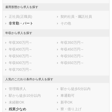
福岡県
佐賀県
長崎県
雇用形態から求人を探す
熊本県
大分県
宮崎県
正社員(正職員)
契約社員・嘱託社員
鹿児島県
沖縄県
非常勤・パート
その他
年収から求人を探す
年収300万円～
年収350万円～
年収400万円～
年収450万円～
年収500万円～
年収550万円～
年収600万円～
年収650万円～
年収700万円～
人気のこだわり条件から求人を探す
管理職求人
駅から徒歩5分以内
駅から徒歩10分以内
車通勤可
未経験OK
新卒OK
残業少なめ
寮・借り上げ