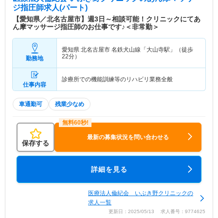
ジ指圧師求人(パート)
【愛知県／北名古屋市】週3日～相談可能！クリニックにてあ
ん摩マッサージ指圧師のお仕事です♪＜非常勤＞
愛知県 北名古屋市
名鉄犬山線「大山寺駅」（徒歩
22分）
勤務地
診療所での機能訓練等のリハビリ業務全般
仕事内容
車通勤可
残業少なめ
最新の募集状況を問い合わせる
保存する
詳細を見る
医療法人倫紀会 いぶき野クリニックの
求人一覧
更新日：2025/05/13 求人番号：9774625