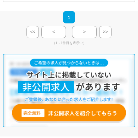
1
<<
<
>
>>
（1～1件目を表示中）