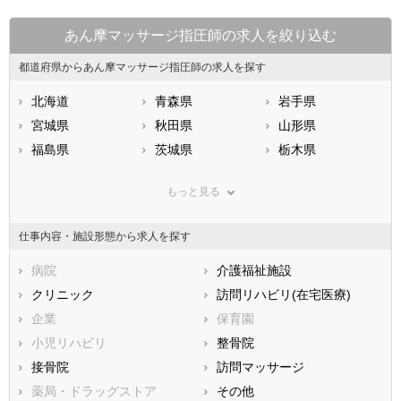
あん摩マッサージ指圧師の求人を絞り込む
都道府県からあん摩マッサージ指圧師の求人を探す
北海道
青森県
岩手県
宮城県
秋田県
山形県
福島県
茨城県
栃木県
群馬県
埼玉県
千葉県
もっと見る
東京都
神奈川県
新潟県
山梨県
長野県
富山県
仕事内容・施設形態から求人を探す
石川県
福井県
岐阜県
静岡県
病院
愛知県
介護福祉施設
三重県
滋賀県
クリニック
京都府
訪問リハビリ(在宅医療)
大阪府
兵庫県
企業
奈良県
保育園
和歌山県
鳥取県
小児リハビリ
島根県
整骨院
岡山県
広島県
接骨院
山口県
訪問マッサージ
徳島県
香川県
薬局・ドラッグストア
愛媛県
その他
高知県