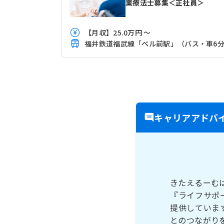
業療法士募集＜正社員＞
【月収】25.0万円 ～
福井鉄道福武線「ベル前駅」（バス・車6
キャリアアドバ
きたえるーむ
『ライフサポ
提供していま
とのつながり