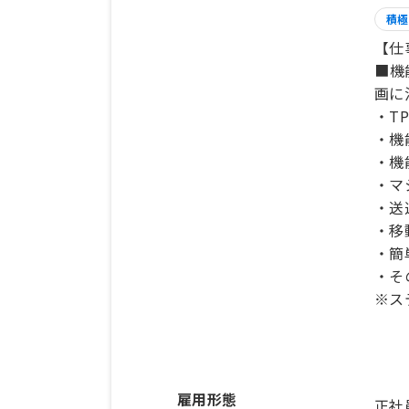
積極
【仕
■機
画に
・T
・機
・機
・マ
・送
・移
・簡
・そ
※ス
雇用形態
正社