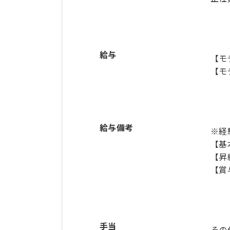
給与
【モ
【モ
給与備考
※経
【基本
【昇
【賞
手当
その他