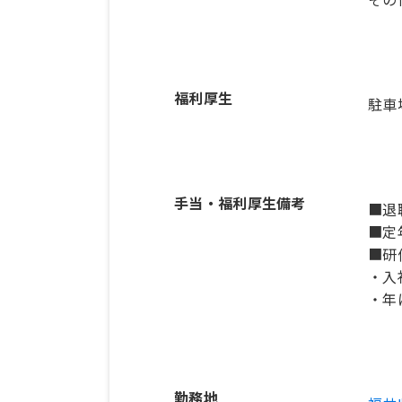
福利厚生
駐車
手当・福利厚生備考
■退
■定
■研
・入
・年
勤務地