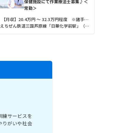
保健施設にて作業療法士募集♪＜
常勤＞
【月収】20.4万円 ～ 32.3万円程度 ※諸手当込み
【月収】25
えちぜん鉄道三国芦原線「日華化学前駅」（バス・車19分）
訓練サービスを
やりがいや社会