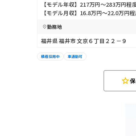
【モデル年収】217万円〜283万円
【モデル月収】16.8万円〜22.0万円
勤務地
福井県 福井市 文京６丁目２２－９
積極採用中
車通勤可
star
保