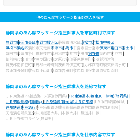
他のあん摩マッサージ指圧師求人を探す
静岡県のあん摩マッサージ指圧師求人を市区町村で探す
静岡市
静岡市葵区
静岡市駿河区
静岡市清水区
浜松市
浜松市中央区
浜松市浜名区
浜松市天竜区
沼津市
熱海市
三島市
富士宮市
伊東市
島田市
富士市
磐田市
焼津市
掛川市
藤枝市
御殿場市
袋井市
下田市
裾野市
湖西市
伊豆市
御前崎市
菊川市
伊豆の国市
牧之原市
賀茂郡東伊豆町
賀茂郡河津町
賀茂郡南伊豆町
賀茂郡松崎町
賀茂郡西伊豆町
田方郡函南町
駿東郡清水町
駿東郡長泉町
駿東郡小山町
榛原郡吉田町
榛原郡川根本町
周智郡森町
静岡県のあん摩マッサージ指圧師求人を路線で探す
ＪＲ東海道本線(熱海－米原)(静岡県)
ＪＲ東海道本線(東京－熱海)(静岡県)
ＪＲ御殿場線(静岡県)
ＪＲ身延線(静岡県)
ＪＲ伊東線
ＪＲ飯田線(静岡県)
遠州鉄道
伊豆急行
伊豆箱根鉄道駿豆線
岳南鉄道
静岡鉄道静岡清水線
天竜浜名湖鉄道
大井川鐵道大井川本線
大井川鐵道井川線
ＪＲ上野東京ライン(静岡県)
静岡県のあん摩マッサージ指圧師求人を仕事内容で探す