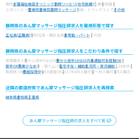
病院
介護福祉施設
クリニック
訪問リハビリ(在宅医療)
企業
保育園
小児リハビリ
整骨院
接骨院
訪問マッサージ
薬局・ドラッグストア
その他
静岡県のあん摩マッサージ指圧師求人を雇用形態で探す
正社員(正職員)
契約社員・嘱託社員
非常勤・パート
その他
静岡県のあん摩マッサージ指圧師求人をこだわり条件で探す
管理職求人
駅から徒歩5分以内
駅から徒歩10分以内
車通勤可
未経験OK
新卒OK
残業少なめ
寮・借り上げ
住宅手当・補助
託児所・育児補助
土日祝休
無資格 OK
積極採用中
WEB面接OK
2027年4月入職可
夏～秋入職可
1月入職可
近隣の都道府県であん摩マッサージ指圧師求人を再検索
岐阜県
愛知県
三重県
あん摩マッサージ指圧師の求人をすべて見る