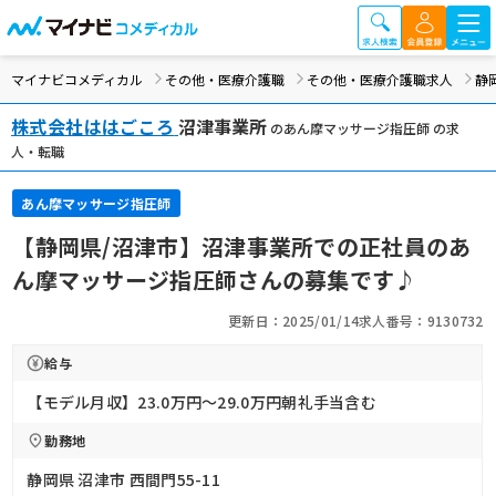
マイナビコメディカル
その他・医療介護職
その他・医療介護職求人
静
株式会社ははごころ
沼津事業所
のあん摩マッサージ指圧師 の求
人・転職
あん摩マッサージ指圧師
【静岡県/沼津市】沼津事業所での正社員のあ
ん摩マッサージ指圧師さんの募集です♪
更新日：2025/01/14
求人番号：9130732
給与
【モデル月収】23.0万円〜29.0万円朝礼手当含む
勤務地
静岡県 沼津市 西間門55-11