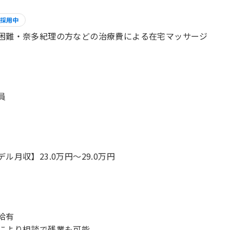
採用中
困難・奈多紀理の方などの治療費による在宅マッサージ
員
デル月収】23.0万円〜29.0万円
給有
により相談で残業も可能