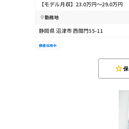
【モデル月収】23.0万円〜29.0万円
勤務地
静岡県 沼津市 西間門55-11
積極採用中
star
保