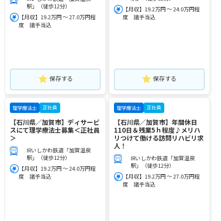
駅」（徒歩12分）
【月収】19.2万円 ～ 24.0万円程
【月収】19.2万円 ～ 27.0万円程
度 諸手当込
度 諸手当込
保存する
保存する
正社員
正社員
理学療法士
理学療法士
【石川県／加賀市】ディサービ
【石川県／加賀市】年間休日
スにて理学療法士募集＜正社員
110日＆残業5ｈ程度♪メリハ
＞
リつけて働ける訪問リハビリ求
人！
IRいしかわ鉄道「加賀温泉
駅」（徒歩12分）
IRいしかわ鉄道「加賀温泉
駅」（徒歩12分）
【月収】19.2万円 ～ 24.0万円程
度 諸手当込
【月収】19.2万円 ～ 27.0万円程
度 諸手当込