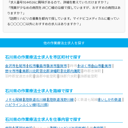
「求人番号9144516に興味があるので、詳細を教えていただけますか？」
「残業が少なめの病院をJR○○線の沿線で探していますが、おすすめの病院はあ
りますか？」
「訪問リハビリの募集を都内で探しています。マイナビコメディカルに載ってい
る○○○○○以外におすすめの求人はありますか？」
他の作業療法士求人を探す
石川県の作業療法士求人を市区町村で探す
金沢市
七尾市
小松市
輪島市
珠洲市
加賀市
羽咋市
かほく市
白山市
能美市
野々市市
能美郡川北町
河北郡津幡町
河北郡内灘町
羽咋郡志賀町
羽咋郡宝達志水町
鹿島郡中能登町
鳳珠郡穴水町
鳳珠郡能登町
石川県の作業療法士求人を路線で探す
ＪＲ七尾線
北陸鉄道石川線
北陸鉄道浅野川線
のと鉄道七尾線
IRいしかわ鉄道
ハピラインふくい線(石川県)
石川県の作業療法士求人を仕事内容で探す
病院
介護福祉施設
クリニック
訪問リハビリ(在宅医療)
企業
保育園