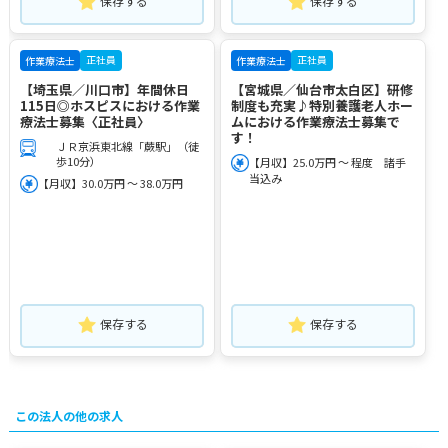
保存する
保存する
正社員
正社員
作業療法士
作業療法士
【埼玉県／川口市】年間休日
【宮城県／仙台市太白区】研修
115日◎ホスピスにおける作業
制度も充実♪特別養護老人ホー
療法士募集〈正社員〉
ムにおける作業療法士募集で
す！
ＪＲ京浜東北線「蕨駅」（徒
歩10分）
【月収】25.0万円 ～ 程度 諸手
当込み
【月収】30.0万円 ～ 38.0万円
保存する
保存する
この法人の他の求人