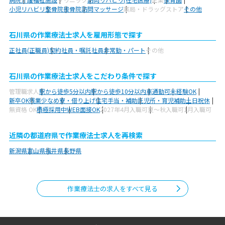
小児リハビリ
整骨院
接骨院
訪問マッサージ
薬局・ドラッグストア
その他
石川県の作業療法士求人を雇用形態で探す
正社員(正職員)
契約社員・嘱託社員
非常勤・パート
その他
石川県の作業療法士求人をこだわり条件で探す
管理職求人
駅から徒歩5分以内
駅から徒歩10分以内
車通勤可
未経験OK
新卒OK
残業少なめ
寮・借り上げ
住宅手当・補助
託児所・育児補助
土日祝休
無資格 OK
積極採用中
WEB面接OK
2027年4月入職可
夏～秋入職可
1月入職可
近隣の都道府県で作業療法士求人を再検索
新潟県
富山県
福井県
長野県
作業療法士の求人をすべて見る