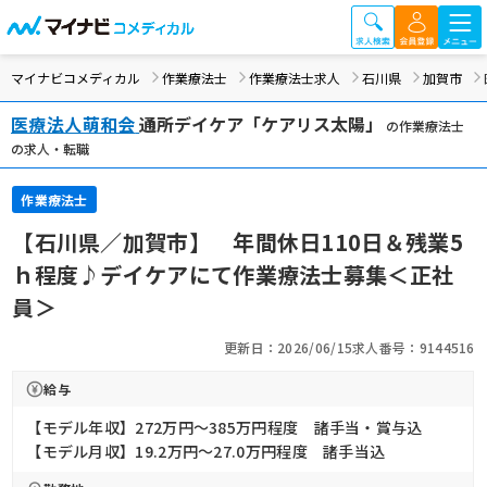
マイナビコメディカル
作業療法士
作業療法士求人
石川県
加賀市
医療法人萌和会
通所デイケア「ケアリス太陽」
の作業療法士
の求人・転職
作業療法士
【石川県／加賀市】 年間休日110日＆残業5
ｈ程度♪デイケアにて作業療法士募集＜正社
員＞
更新日：2026/06/15
求人番号：9144516
給与
【モデル年収】272万円〜385万円程度 諸手当・賞与込
【モデル月収】19.2万円〜27.0万円程度 諸手当込