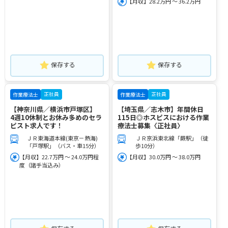
【月収】28.2万円 ～ 36.2万円
保存する
保存する
正社員
正社員
作業療法士
作業療法士
【神奈川県／横浜市戸塚区】
【埼玉県／志木市】年間休日
4週10休制とお休み多めのセラ
115日◎ホスピスにおける作業
ピスト求人です！
療法士募集〈正社員〉
ＪＲ東海道本線(東京－熱海)
ＪＲ京浜東北線「蕨駅」（徒
「戸塚駅」（バス・車15分）
歩10分）
【月収】22.7万円 ～ 24.0万円程
【月収】30.0万円 ～ 38.0万円
度（諸手当込み）