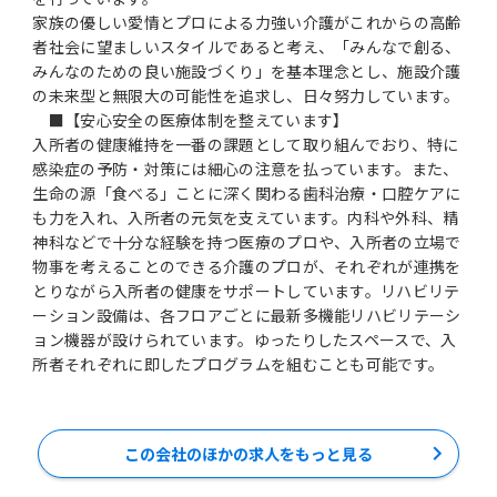
家族の優しい愛情とプロによる力強い介護がこれからの高齢
者社会に望ましいスタイルであると考え、「みんなで創る、
みんなのための良い施設づくり」を基本理念とし、施設介護
の未来型と無限大の可能性を追求し、日々努力しています。
■【安心安全の医療体制を整えています】
入所者の健康維持を一番の課題として取り組んでおり、特に
感染症の予防・対策には細心の注意を払っています。また、
生命の源「食べる」ことに深く関わる歯科治療・口腔ケアに
も力を入れ、入所者の元気を支えています。内科や外科、精
神科などで十分な経験を持つ医療のプロや、入所者の立場で
物事を考えることのできる介護のプロが、それぞれが連携を
とりながら入所者の健康をサポートしています。リハビリテ
ーション設備は、各フロアごとに最新多機能リハビリテーシ
ョン機器が設けられています。ゆったりしたスペースで、入
所者それぞれに即したプログラムを組むことも可能です。
この会社のほかの求人をもっと見る