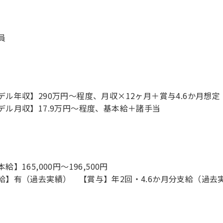
員
デル年収】290万円〜程度、月収×12ヶ月＋賞与4.6か月想定
デル月収】17.9万円〜程度、基本給＋諸手当
給】165,000円～196,500円
給】有（過去実績） 【賞与】年2回・4.6か月分支給（過去