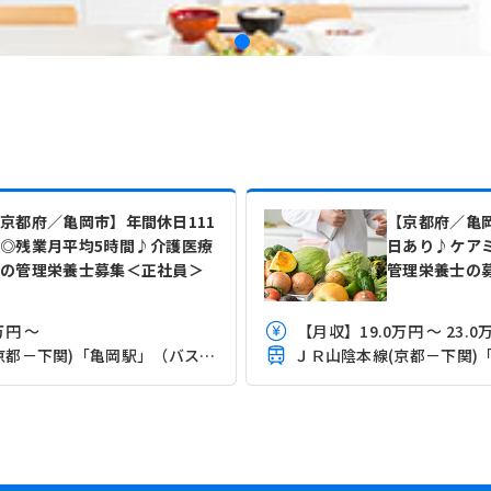
京都府／亀岡市】年間休日111
【京都府／亀岡
◎残業月平均5時間♪介護医療
日あり♪ケア
院の管理栄養士募集＜正社員＞
管理栄養士の
万円 ～
【月収】19.0万円 ～ 23
ＪＲ山陰本線(京都－下関)「亀岡駅」（バス・車6分）