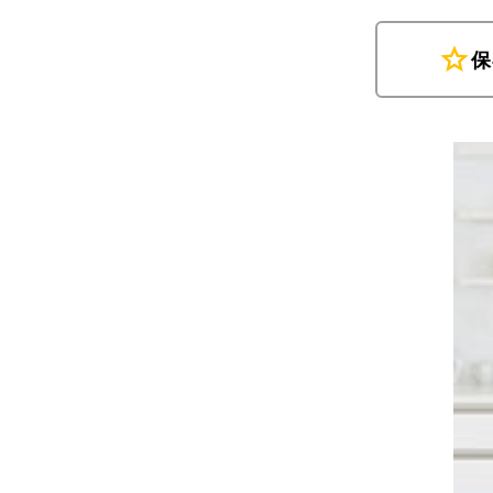
star
保