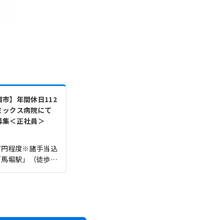
市】年間休日112
ミックス病院にて
募集＜正社員＞
.0万円程度※諸手当込
ＪＲ山陰本線(京都－下関)「馬堀駅」（徒歩16分）