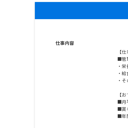
仕事内容
【仕
■管
・栄
・給
・そ
【お
■月
■賞
■年