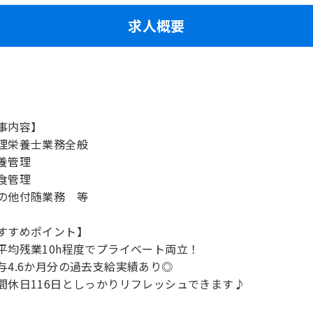
求人概要
事内容】
理栄養士業務全般
養管理
食管理
の他付随業務 等
すすめポイント】
平均残業10h程度でプライベート両立！
与4.6か月分の過去支給実績あり◎
間休日116日としっかりリフレッシュできます♪