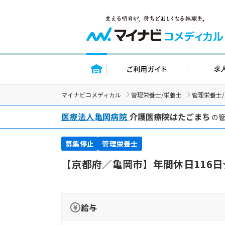
トップページ
ご利用ガイ
マイナビコメディカル
管理栄養士/栄養士
管理栄養士
医療法人亀岡病院
介護医療院はたごまち
の管
募集停止
管理栄養士
【京都府／亀岡市】年間休日116
給与