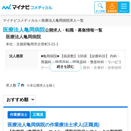
マイナビコメディカル
医療法人亀岡病院求人一覧
医療法人亀岡病院
公開求人・転職・募集情報一覧
医療法人亀岡病院
本社：京都府亀岡市古世町3‐21‐1
法人概要
■亀岡病院■ 【病床数】108床 【診療科目】 内科・
胃腸科・循環器科・呼吸器科・整形外科・リハビリ
テーション科・泌尿器科・眼科・皮膚科・放射線科
【その他】 ・特殊外来（糖尿病外来、禁煙外来）
・訪問サービス（訪問診療、訪問薬剤、訪問栄養、
7
求人数
件
訪問リハ） ・健診等（特定健診、一般健診） ■併設
※非公開求人を除く
施設■ ・介護療養型老人保健施設はたごまち ・亀岡
市 亀岡地域包括支援センター ・居宅介護総合支
援センター ・訪問看護ステーション ・訪問介護ス
テーション ・はたごまちデイサービスセンター ・
作業療法士
正職員
しんまちデイサービスセンター ・しんまち小規模
多機能ホーム ・けやき デイサービスセンター ・け
医療法人亀岡病院
の作業療法士求人(正職員)
やきグループホーム ■診察科目：透析センター 【関