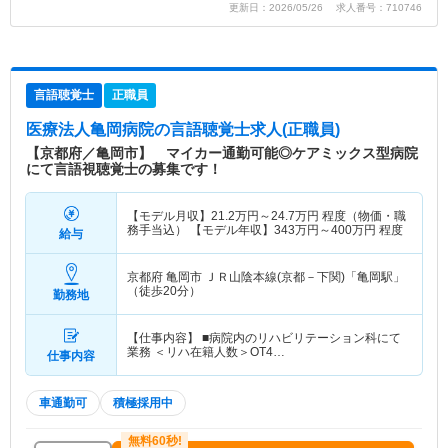
更新日：2026/05/26 求人番号：710746
言語聴覚士
正職員
医療法人亀岡病院
の言語聴覚士求人(正職員)
【京都府／亀岡市】 マイカー通勤可能◎ケアミックス型病院
にて言語視聴覚士の募集です！
【モデル月収】
21.2
万円～
24.7
万円
程度（物価・職
務手当込） 【モデル年収】
343
万円～
400
万円
程度
給与
京都府 亀岡市
ＪＲ山陰本線(京都－下関)「亀岡駅」
（徒歩20分）
勤務地
【仕事内容】 ■病院内のリハビリテーション科にて
業務 ＜リハ在籍人数＞OT4…
仕事内容
車通勤可
積極採用中