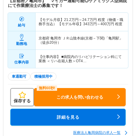
【京都府／亀岡市】 マイカー通勤可能◎ケアミックス型病院
連施設】 介護医療院はたごまち／亀岡市地域包括
にて作業療法士の募集です！
支援センター かめおか／居宅介護総合支援センタ
ー／訪問看護ステーション／訪問介護ステーション
／はたごデイサービスセンター／しんまちデイサー
【モデル月収】
21.2
万円～
24.7
万円
程度（物価・職
務手当込） 【モデル年収】
343
万円～
400
万円
程度
給与
ビスセンター／けやき デイサービスセンター／け
やきグループホーム
京都府 亀岡市
ＪＲ山陰本線(京都－下関)「亀岡駅」
（徒歩20分）
勤務地
特色
『医療法人亀岡病院』は1956年京都府亀岡市にク
リニックを開業し、現在は、併設した在宅介護支援
センター、訪問看護やデイサービス、介護老人保健
【仕事内容】 ■病院内のリハビリテーション科にて
業務 ＜リハ在籍人数＞OT4…
仕事内容
施設など様々な介護事業を展開し、時代や地域のニ
ーズに合わせた多様な医療・介護サービスで地域の
方々の暮らしを支えています。 ワークライフバラ
車通勤可
積極採用中
ンスを考慮した就業環境も魅力の一つです。
この求人を問い合わせる
保存する
詳細を見る
医療法人亀岡病院の求人一覧