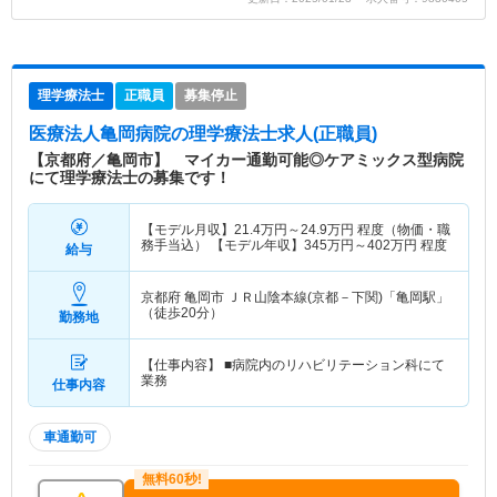
理学療法士
正職員
募集停止
医療法人亀岡病院
の理学療法士求人(正職員)
【京都府／亀岡市】 マイカー通勤可能◎ケアミックス型病院
にて理学療法士の募集です！
【モデル月収】
21.4
万円～
24.9
万円
程度（物価・職
務手当込） 【モデル年収】
345
万円～
402
万円
程度
給与
京都府 亀岡市
ＪＲ山陰本線(京都－下関)「亀岡駅」
（徒歩20分）
勤務地
【仕事内容】 ■病院内のリハビリテーション科にて
業務
仕事内容
車通勤可