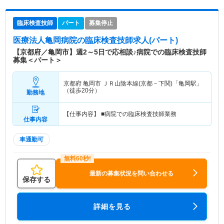
臨床検査技師
パート
募集停止
医療法人亀岡病院
の臨床検査技師求人(パート)
【京都府／亀岡市】週2～5日で応相談♪病院での臨床検査技師
募集＜パート＞
京都府 亀岡市
ＪＲ山陰本線(京都－下関)「亀岡駅」
（徒歩20分）
勤務地
【仕事内容】 ■病院での臨床検査技師業務
仕事内容
車通勤可
最新の募集状況を問い合わせる
保存する
詳細を見る