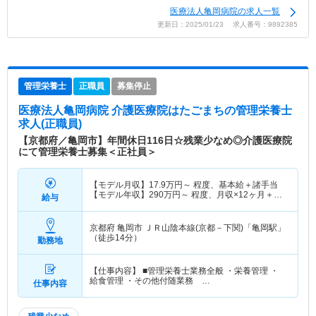
医療法人亀岡病院の求人一覧
更新日：2025/01/23 求人番号：9892385
管理栄養士
正職員
募集停止
医療法人亀岡病院 介護医療院はたごまち
の管理栄養士
求人(正職員)
【京都府／亀岡市】年間休日116日☆残業少なめ◎介護医療院
にて管理栄養士募集＜正社員＞
【モデル月収】
17.9
万円～
程度、基本給＋諸手当
【モデル年収】
290
万円～
程度、月収×12ヶ月＋賞
給与
与4.6か月想定
京都府 亀岡市
ＪＲ山陰本線(京都－下関)「亀岡駅」
（徒歩14分）
勤務地
【仕事内容】 ■管理栄養士業務全般 ・栄養管理 ・
給食管理 ・その他付随業務 …
仕事内容