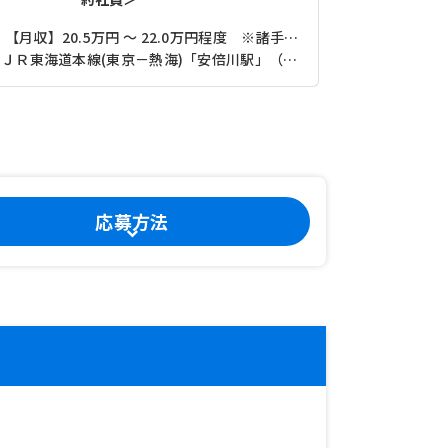
【月収】20.5万円 ～ 22.0万円程度 ※諸手当込み
ＪＲ東海道本線(東京－熱海)「安倍川駅」（バス・車9分）
応募方法