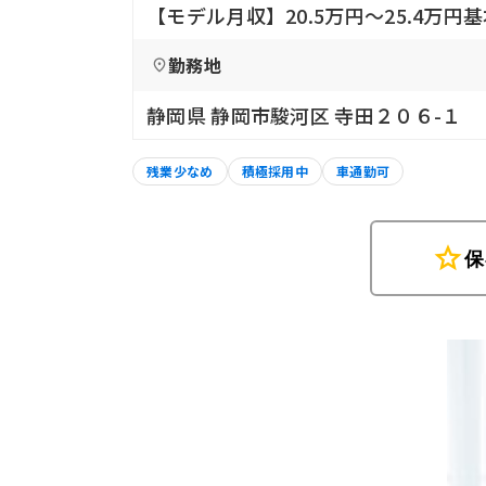
【モデル月収】20.5万円〜25.4万
勤務地
静岡県 静岡市駿河区 寺田２０６-１
残業少なめ
積極採用中
車通勤可
star
保