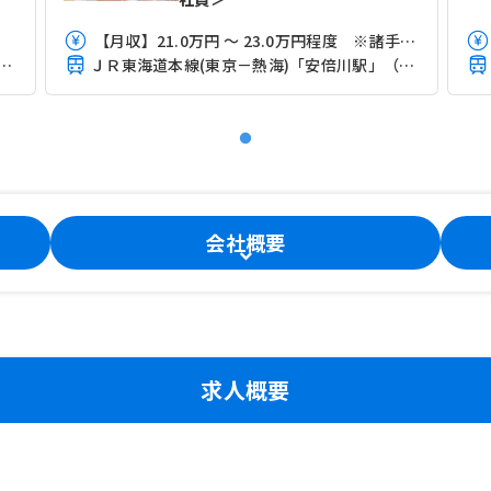
【月収】21.0万円 ～ 23.0万円程度 ※諸手当込み
本線(東京－熱海)「安倍川駅」（バス・車9分）
ＪＲ東海道本線(東京－熱海)「安倍川駅」（バス・車9分）
会社概要
求人概要