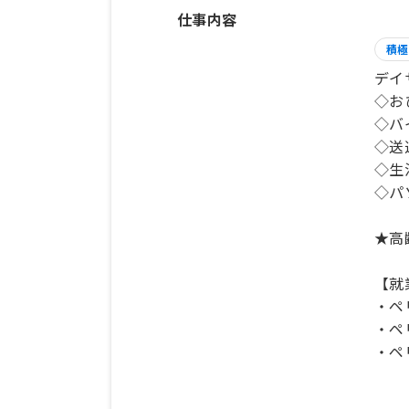
仕事内容
積極
デイ
◇お
◇バ
◇送
◇生
◇パ
★高
【就
・ペ
・ペ