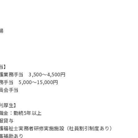
場
当】
業務手当 3,500～4,500円
手当 5,000～15,000円
員会手当
利厚生】
職金：勤続5年以上
服貸与
護福祉士実務者研修実施施設（社員割引制度あり）
事補助あり