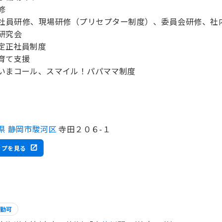
修
社員研修、現場研修（プリセプター制度）、委員会研修、社
研究会
定正社員制度
育て支援
いまコール、スマイル！パパママ制度
県 静岡市駿河区
寺田２０６-１
ップを見る
勤可