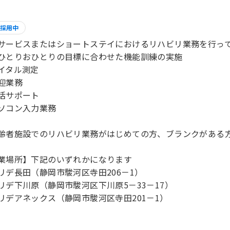
採用中
サービスまたはショートステイにおけるリハビリ業務を行っ
ひとりおひとりの目標に合わせた機能訓練の実施
イタル測定
迎業務
活サポート
ソコン入力業務
齢者施設でのリハビリ業務がはじめての方、ブランクがある
業場所】下記のいずれかになります
リデ長田（静岡市駿河区寺田206－1）
リデ下川原（静岡市駿河区下川原5－33－17）