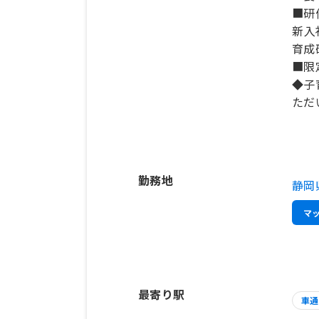
■研
新入
育成
■限
◆子
ただ
勤務地
静岡
マ
最寄り駅
車通