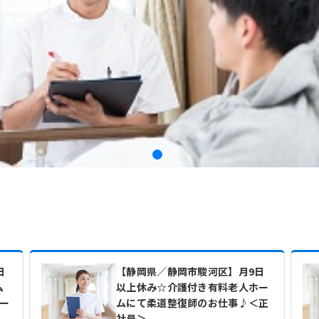
日
【静岡県／静岡市駿河区】月9日
ム
以上休み☆介護付き有料老人ホー
ー
ムにて柔道整復師のお仕事♪＜正
社員＞