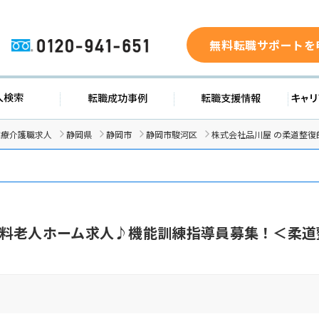
無料転職サポートを
0120-941-651
求人検索
転職成功事例
転職支援
医療介護職求人
静岡県
静岡市
静岡市駿河区
株式会社品川屋 の柔道整復
料老人ホーム求人♪機能訓練指導員募集！＜柔道