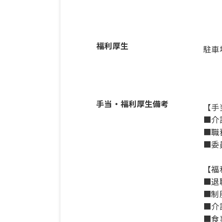
福利厚生
駐車
手当・福利厚生備考
【手
■介護
■職務
■委
【福
■退
■制
■介
■食