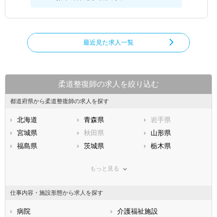
最近見た求人一覧
柔道整復師の求人を絞り込む
都道府県から柔道整復師の求人を探す
北海道
青森県
岩手県
宮城県
秋田県
山形県
福島県
茨城県
栃木県
群馬県
埼玉県
千葉県
もっと見る
東京都
神奈川県
新潟県
山梨県
長野県
富山県
仕事内容・施設形態から求人を探す
石川県
福井県
岐阜県
静岡県
病院
愛知県
介護福祉施設
三重県