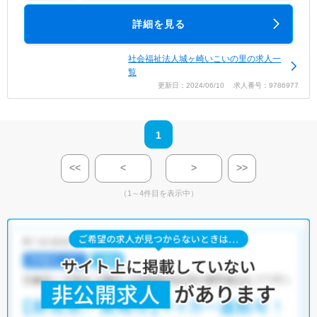
詳細を見る
社会福祉法人城ヶ崎いこいの里の求人一
覧
更新日：2024/06/10 求人番号：9786977
1
<<
<
>
>>
（1～4件目を表示中）