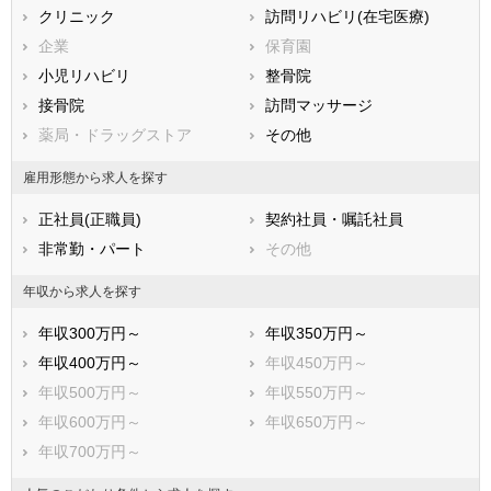
滋賀県
クリニック
京都府
訪問リハビリ(在宅医療)
大阪府
兵庫県
企業
奈良県
保育園
和歌山県
鳥取県
小児リハビリ
島根県
整骨院
岡山県
広島県
接骨院
山口県
訪問マッサージ
徳島県
香川県
薬局・ドラッグストア
愛媛県
その他
高知県
福岡県
佐賀県
長崎県
雇用形態から求人を探す
熊本県
大分県
宮崎県
正社員(正職員)
契約社員・嘱託社員
鹿児島県
沖縄県
非常勤・パート
その他
年収から求人を探す
年収300万円～
年収350万円～
年収400万円～
年収450万円～
年収500万円～
年収550万円～
年収600万円～
年収650万円～
年収700万円～