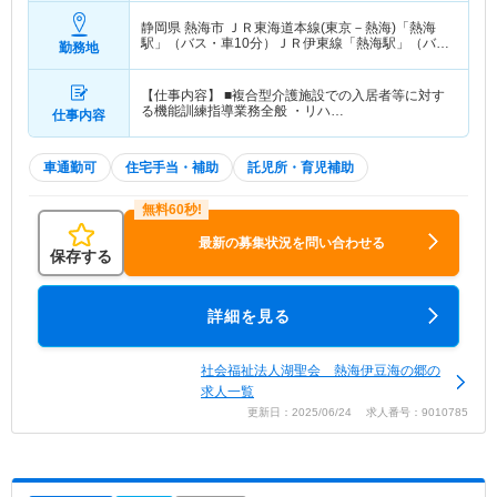
静岡県 熱海市
ＪＲ東海道本線(東京－熱海)「熱海
駅」（バス・車10分）ＪＲ伊東線「熱海駅」（バ
勤務地
ス・車10分）
【仕事内容】 ■複合型介護施設での入居者等に対す
る機能訓練指導業務全般 ・リハ…
仕事内容
車通勤可
住宅手当・補助
託児所・育児補助
最新の募集状況を問い合わせる
保存する
詳細を見る
社会福祉法人湖聖会 熱海伊豆海の郷の
求人一覧
更新日：2025/06/24 求人番号：9010785