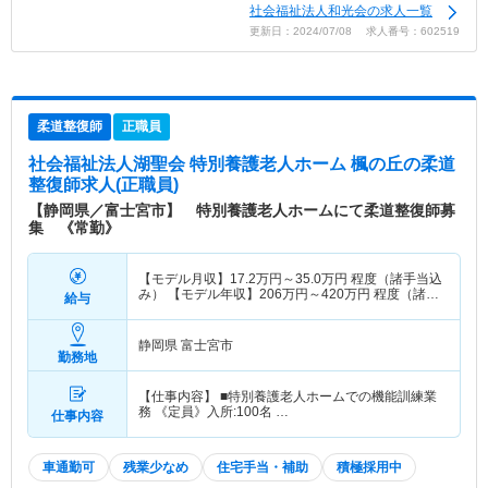
社会福祉法人和光会の求人一覧
更新日：2024/07/08 求人番号：602519
柔道整復師
正職員
社会福祉法人湖聖会 特別養護老人ホーム 楓の丘
の柔道
整復師求人(正職員)
【静岡県／富士宮市】 特別養護老人ホームにて柔道整復師募
集 《常勤》
【モデル月収】
17.2
万円～
35.0
万円
程度（諸手当込
み） 【モデル年収】
206
万円～
420
万円
程度（諸手
給与
当込み）
静岡県 富士宮市
勤務地
【仕事内容】 ■特別養護老人ホームでの機能訓練業
務 《定員》入所:100名 …
仕事内容
車通勤可
残業少なめ
住宅手当・補助
積極採用中