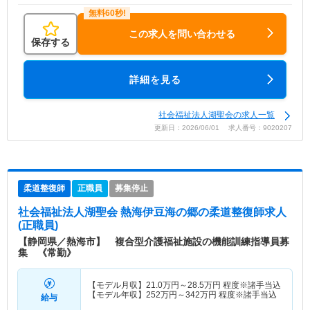
この求人を問い合わせる
保存する
詳細を見る
社会福祉法人湖聖会の求人一覧
更新日：2026/06/01 求人番号：9020207
柔道整復師
正職員
募集停止
社会福祉法人湖聖会 熱海伊豆海の郷
の柔道整復師求人
(正職員)
【静岡県／熱海市】 複合型介護福祉施設の機能訓練指導員募
集 《常勤》
【モデル月収】
21.0
万円～
28.5
万円
程度※諸手当込
【モデル年収】
252
万円～
342
万円
程度※諸手当込
給与