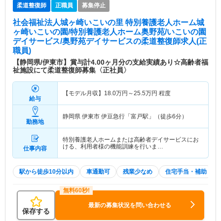
柔道整復師
正職員
募集停止
社会福祉法人城ヶ崎いこいの里 特別養護老人ホーム城
ヶ崎いこいの園/特別養護老人ホーム奥野苑/いこいの園
デイサービス/奥野苑デイサービス
の柔道整復師求人(正
職員)
【静岡県/伊東市】賞与計4.00ヶ月分の支給実績あり☆高齢者福
祉施設にて柔道整復師募集〈正社員〉
【モデル月収】
18.0
万円～
25.5
万円
程度
給与
静岡県 伊東市
伊豆急行「富戸駅」（徒歩6分）
勤務地
特別養護老人ホームまたは高齢者デイサービスにお
ける、利用者様の機能訓練を行いま…
仕事内容
駅から徒歩10分以内
車通勤可
残業少なめ
住宅手当・補助
最新の募集状況を問い合わせる
保存する