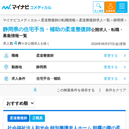
マイナビコメディカル
柔道整復師の転職情報
柔道整復師求人一覧
静岡県
静岡県の住宅手当・補助の柔道整復師
公開求人・転職・
募集情報一覧
4
求人数
件
※非公開求人を除く
2026年08月07日(金)更新
職種
柔道整復師
変更する
勤務地
静岡県
変更する
求人条件
住宅手当・補助
変更する
この検索条件を保存する
条件をクリア
柔道整復師
正職員
社会福祉法人和光会 特別養護老人ホーム 朝霧の園
の柔