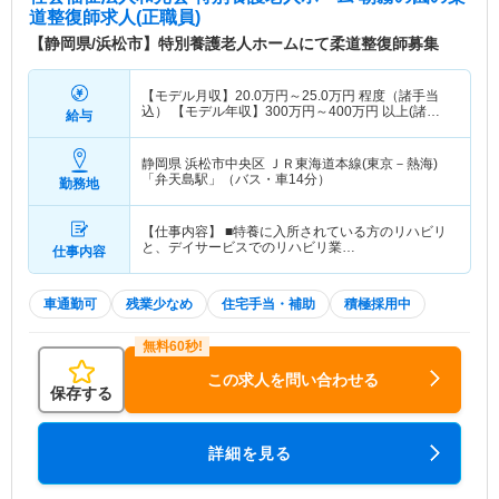
道整復師求人(正職員)
【静岡県/浜松市】特別養護老人ホームにて柔道整復師募集
【モデル月収】
20.0
万円～
25.0
万円
程度（諸手当
込） 【モデル年収】
300
万円～
400
万円
以上(諸手
給与
当込)
静岡県 浜松市中央区
ＪＲ東海道本線(東京－熱海)
「弁天島駅」（バス・車14分）
勤務地
【仕事内容】 ■特養に入所されている方のリハビリ
と、デイサービスでのリハビリ業…
仕事内容
車通勤可
残業少なめ
住宅手当・補助
積極採用中
この求人を問い合わせる
保存する
詳細を見る