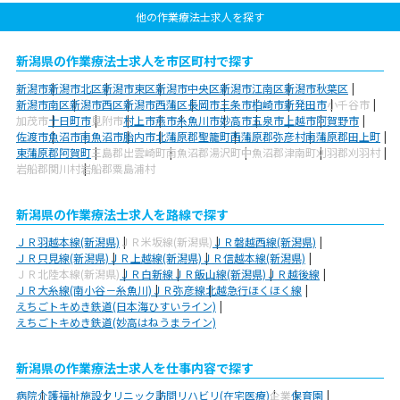
他の作業療法士求人を探す
新潟県の作業療法士求人を市区町村で探す
新潟市
新潟市北区
新潟市東区
新潟市中央区
新潟市江南区
新潟市秋葉区
新潟市南区
新潟市西区
新潟市西蒲区
長岡市
三条市
柏崎市
新発田市
小千谷市
加茂市
十日町市
見附市
村上市
燕市
糸魚川市
妙高市
五泉市
上越市
阿賀野市
佐渡市
魚沼市
南魚沼市
胎内市
北蒲原郡聖籠町
西蒲原郡弥彦村
南蒲原郡田上町
東蒲原郡阿賀町
三島郡出雲崎町
南魚沼郡湯沢町
中魚沼郡津南町
刈羽郡刈羽村
岩船郡関川村
岩船郡粟島浦村
新潟県の作業療法士求人を路線で探す
ＪＲ羽越本線(新潟県)
ＪＲ米坂線(新潟県)
ＪＲ磐越西線(新潟県)
ＪＲ只見線(新潟県)
ＪＲ上越線(新潟県)
ＪＲ信越本線(新潟県)
ＪＲ北陸本線(新潟県)
ＪＲ白新線
ＪＲ飯山線(新潟県)
ＪＲ越後線
ＪＲ大糸線(南小谷－糸魚川)
ＪＲ弥彦線
北越急行ほくほく線
えちごトキめき鉄道(日本海ひすいライン)
えちごトキめき鉄道(妙高はねうまライン)
新潟県の作業療法士求人を仕事内容で探す
病院
介護福祉施設
クリニック
訪問リハビリ(在宅医療)
企業
保育園