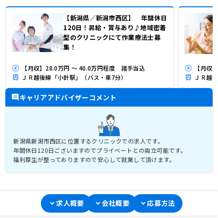
【新潟県／新潟市西区】 年間休日
120日！昇給・賞与あり♪地域密着
型のクリニックにて作業療法士募
集！
【月収】28.0万円 ～ 40.0万円程度 諸手当込
【月収】
ＪＲ越後線「小針駅」（バス・車7分）
ＪＲ越後
キャリアアドバイザーコメント
新潟県新潟市西区に位置するクリニックでの求人です。
年間休日120日ございますのでプライベートとの両立可能です。
福利厚生が整っておりますので安心して就業して頂けます。
求人概要
会社概要
応募方法