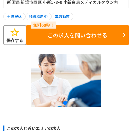
新潟県 新潟市西区 小新5-8-9 小新白鳥メディカルタウン内
土日祝休
積極採用中
車通勤可
star
この求人を問い合わせる
保存する
この求人と近いエリアの求人