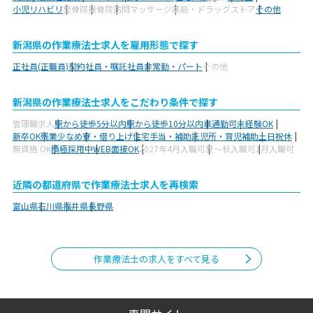
小児リハビリ
整骨院
接骨院
訪問マッサージ
薬局・ドラッグストア
その他
新潟県の作業療法士求人を雇用形態で探す
正社員(正職員)
契約社員・嘱託社員
非常勤・パート
その他
新潟県の作業療法士求人をこだわり条件で探す
管理職求人
駅から徒歩5分以内
駅から徒歩10分以内
車通勤可
未経験OK
新卒OK
残業少なめ
寮・借り上げ
住宅手当・補助
託児所・育児補助
土日祝休
無資格 OK
積極採用中
WEB面接OK
2027年4月入職可
夏～秋入職可
1月入職可
近隣の都道府県で作業療法士求人を再検索
富山県
石川県
福井県
長野県
作業療法士の求人をすべて見る