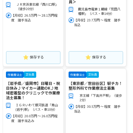
員＞
ＪＲ京浜東北線「西川口駅」
（徒歩20分）
鹿児島市電第１期線「荒田八
幡駅」（バス・車14分）
【月収】26.5万円 ～ 28.1万円程
度 諸手当込
【月収】23.7万円 ～ 程度 諸手
当込
保存する
保存する
正社員
正社員
作業療法士
作業療法士
【岩手県／盛岡市】日曜日・祝
【東京都／世田谷区】駅チカ！
日休み♪マイカー通勤OK♪地
整形外科で作業療法士募集
域密着型のクリニックで作業療
京王線「下高井戸駅」（徒歩
法士募集！
2分）
ＩＧＲいわて銀河鉄道「青山
【月収】30.5万円 ～ 程度 諸手
(岩手)駅」（バス・車10分）
当込
【月収】20.0万円 ～ 26.0万円程
度 諸手当込み