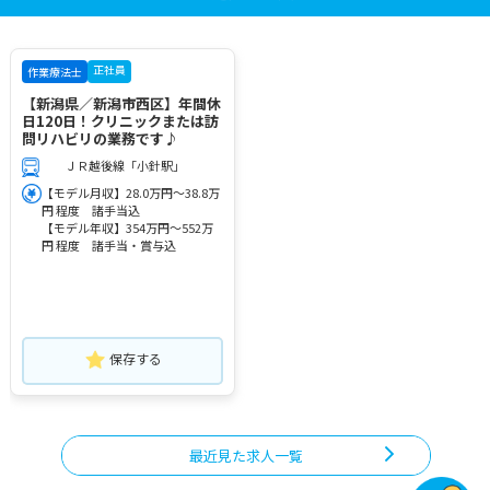
正社員
作業療法士
【新潟県／新潟市西区】年間休
日120日！クリニックまたは訪
問リハビリの業務です♪
ＪＲ越後線「小針駅」
【モデル月収】28.0万円～38.8万
円 程度 諸手当込
【モデル年収】354万円～552万
円 程度 諸手当・賞与込
保存する
最近見た求人一覧