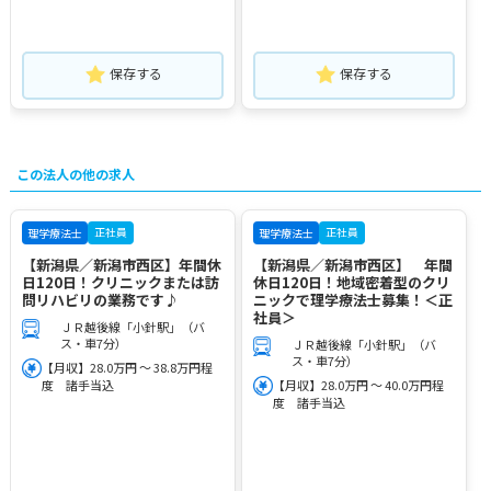
保存する
保存する
この法人の他の求人
正社員
正社員
理学療法士
理学療法士
【新潟県／新潟市西区】年間休
【新潟県／新潟市西区】 年間
日120日！クリニックまたは訪
休日120日！地域密着型のクリ
問リハビリの業務です♪
ニックで理学療法士募集！＜正
社員＞
ＪＲ越後線「小針駅」（バ
ス・車7分）
ＪＲ越後線「小針駅」（バ
ス・車7分）
【月収】28.0万円 ～ 38.8万円程
度 諸手当込
【月収】28.0万円 ～ 40.0万円程
度 諸手当込