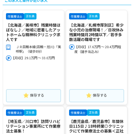
この求人と条件が近い求人
正社員
正社員
作業療法士
作業療法士
【北海道／美唄市】残業時間ほ
【北海道／札幌市厚別区】希少
ぼなし♪／地域に密着したアッ
な小児の治療現場！／日祝休み
トホームな精神科クリニック求
残業時間月2時間以下／若手多
人です
数活躍の職場です
ＪＲ函館本線(函館－旭川)「美
【月収】17.6万円 ～ 20.4万円程
唄駅」（徒歩8分）
度（諸手当込み）
【月収】29.1万円 ～ 33.0万円
保存する
保存する
正社員
正社員
作業療法士
作業療法士
【埼玉県／川口市】訪問リハビ
【鹿児島県／鹿児島市】年間休
リテーション事業所にて作業療
日115日♪18時終業◎クリニッ
法士募集！
クにて作業療法士の募集＜正社