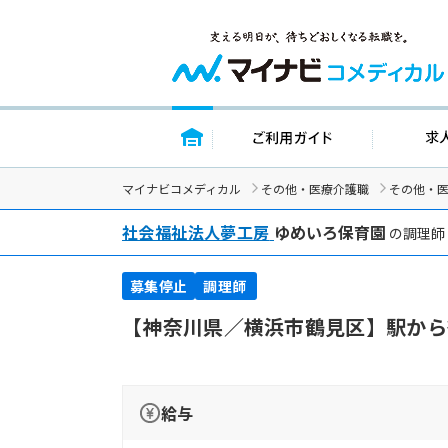
トップページ
ご利用ガイ
マイナビコメディカル
その他・医療介護職
その他・
社会福祉法人夢工房
ゆめいろ保育園
の調理師
募集停止
調理師
【神奈川県／横浜市鶴見区】駅から
給与