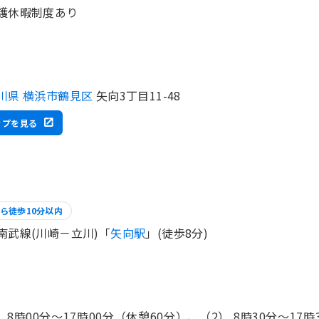
護休暇制度あり
川県 横浜市鶴見区
矢向3丁目11-48
ップを見る
ら徒歩10分以内
南武線(川崎－立川)「
矢向駅
」(徒歩8分)
） 8時00分〜17時00分（休憩60分）、（2） 8時30分〜17