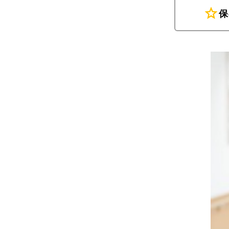
star
保