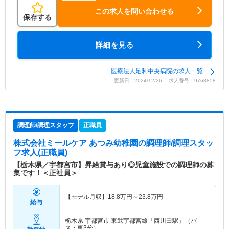
この求人を問い合わせる
保存する
詳細を見る
医療法人足利中央病院の求人一覧
更新日：2024/12/26 求人番号：9768858
調理師/調理スタッフ
正職員
株式会社ミールケア あつみ幼稚園
の調理師/調理スタッ
フ求人(正職員)
【栃木県／宇都宮市】昇給賞与あり◎児童施設での調理師の募
集です！＜正社員＞
【モデル月収】
18.8
万円～
23.8
万円
給与
栃木県 宇都宮市
東武宇都宮線「西川田駅」（バ
ス・車3分）