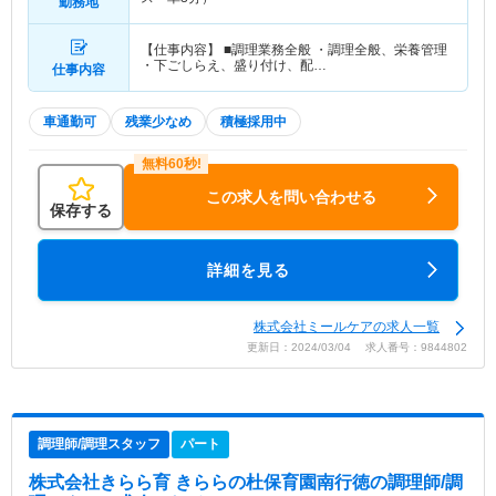
勤務地
【仕事内容】 ■調理業務全般 ・調理全般、栄養管理
・下ごしらえ、盛り付け、配…
仕事内容
車通勤可
残業少なめ
積極採用中
この求人を問い合わせる
保存する
詳細を見る
株式会社ミールケアの求人一覧
更新日：2024/03/04 求人番号：9844802
調理師/調理スタッフ
パート
株式会社きらら育 きららの杜保育園南行徳
の調理師/調