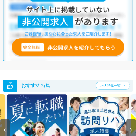
・
土日祝休
・
積極採用中
・
残業少なめ
・
正社員(正職員)
・
病
院
・
介護福祉施設
・
保育園
・
その他
他の条件でも人気の求人がございますので、「こだわり条件」から検索
いただくか、お気軽にお問い合わせください。
全国の調理師 求人
から検索いただくことも可能です。
無料転職支援サービス
にお申し込みいただくと、ご希望条件をヒアリン
グした上で求人をご提案いたします。
ご希望条件がまだ定まっていない方は
人気の希望条件をピックアップし
た求人特集
をぜひご活用ください。
転職支援の他、情報収集や募集状況の確認も、お気軽にご相談くださ
い。
おすすめ特集
求人特集一覧