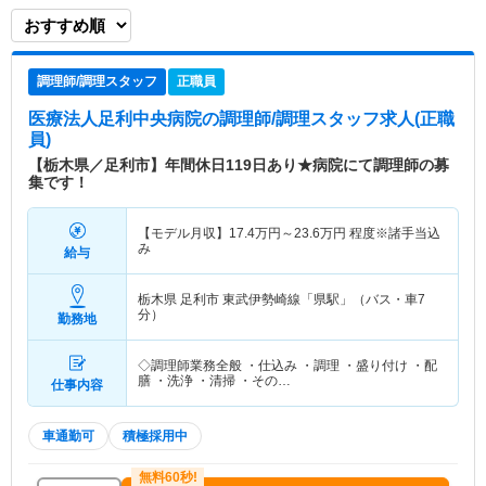
調理師/調理スタッフ
正職員
医療法人足利中央病院
の調理師/調理スタッフ求人(正職
員)
【栃木県／足利市】年間休日119日あり★病院にて調理師の募
集です！
【モデル月収】
17.4
万円～
23.6
万円
程度※諸手当込
み
給与
栃木県 足利市
東武伊勢崎線「県駅」（バス・車7
分）
勤務地
◇調理師業務全般 ・仕込み ・調理 ・盛り付け ・配
膳 ・洗浄 ・清掃 ・その…
仕事内容
車通勤可
積極採用中