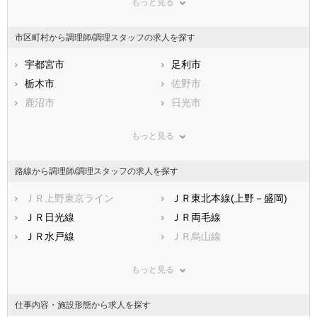
もっと見る
東京都
神奈川県
新潟県
山梨県
長野県
富山県
市区町村から調理師/調理スタッフの求人を探す
石川県
福井県
岐阜県
静岡県
宇都宮市
愛知県
足利市
三重県
滋賀県
栃木市
京都府
佐野市
大阪府
兵庫県
鹿沼市
奈良県
日光市
和歌山県
鳥取県
小山市
島根県
真岡市
岡山県
もっと見る
広島県
大田原市
山口県
矢板市
徳島県
香川県
那須塩原市
愛媛県
さくら市
高知県
路線から調理師/調理スタッフの求人を探す
福岡県
那須烏山市
佐賀県
下野市
長崎県
熊本県
河内郡上三川町
ＪＲ上野東京ライン
大分県
芳賀郡益子町
ＪＲ東北本線(上野－盛岡)
宮崎県
鹿児島県
芳賀郡茂木町
ＪＲ日光線
沖縄県
芳賀郡市貝町
ＪＲ両毛線
芳賀郡芳賀町
ＪＲ水戸線
下都賀郡壬生町
ＪＲ烏山線
下都賀郡野木町
東武伊勢崎線
塩谷郡塩谷町
東武日光線
もっと見る
塩谷郡高根沢町
東武宇都宮線
那須郡那須町
東武鬼怒川線
那須郡那珂川町
東武佐野線
わたらせ渓谷鐵道
仕事内容・施設形態から求人を探す
真岡鐵道
野岩鉄道会津鬼怒川線