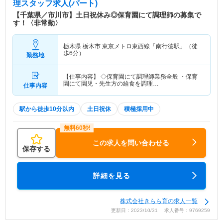
理スタッフ求人(パート)
【千葉県／市川市】土日祝休み◎保育園にて調理師の募集で
す！〈非常勤〉
栃木県 栃木市
東京メトロ東西線「南行徳駅」（徒
歩6分）
勤務地
【仕事内容】 ◇保育園にて調理師業務全般 ・保育
園にて園児・先生方の給食を調理…
仕事内容
駅から徒歩10分以内
土日祝休
積極採用中
この求人を問い合わせる
保存する
詳細を見る
株式会社きらら育の求人一覧
更新日：2023/10/31 求人番号：9769259