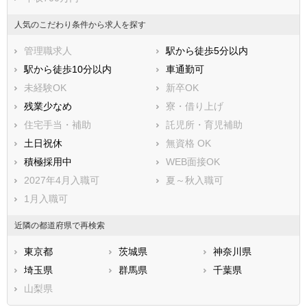
人気のこだわり条件から求人を探す
管理職求人
駅から徒歩5分以内
駅から徒歩10分以内
車通勤可
未経験OK
新卒OK
残業少なめ
寮・借り上げ
住宅手当・補助
託児所・育児補助
土日祝休
無資格 OK
積極採用中
WEB面接OK
2027年4月入職可
夏～秋入職可
1月入職可
近隣の都道府県で再検索
東京都
茨城県
神奈川県
埼玉県
群馬県
千葉県
山梨県