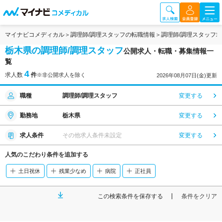
マイナビコメディカル
調理師/調理スタッフの転職情報
調理師/調理スタッフ
栃木県の調理師/調理スタッフ
公開求人・転職・募集情報一
覧
4
求人数
件
※非公開求人を除く
2026年08月07日(金)更新
職種
調理師/調理スタッフ
変更する
勤務地
栃木県
変更する
求人条件
その他求人条件未設定
変更する
人気のこだわり条件を追加する
土日祝休
残業少なめ
病院
正社員
この検索条件を保存する
条件をクリア