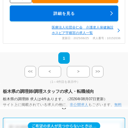
詳細を見る
医療法人社団全仁会 介護老人保健施設
ホスピア宇都宮の求人一覧
更新日：2025/06/25 求人番号：10152036
1
<<
<
>
>>
（1～4件目を表示中）
栃木県の調理師/調理スタッフの求人・転職傾向
栃木県の調理師 求人は4件あります。（2026年08月07日更新）
サイト上に掲載されている求人の他に、
非公開求人
もございます。
無料
転職支援サービス
にお申し込みいただくと、全求人からご希望条件に合
う求人を提案させていただきます。
栃木県の調理師 求人では以下のような条件が人気です。