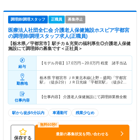
調理師/調理スタッフ
正職員
募集停止
医療法人社団全仁会 介護老人保健施設ホスピア宇都宮
の調理師/調理スタッフ求人(正職員)
【栃木県／宇都宮市】駅チカ＆充実の福利厚生◎介護老人保健
施設にて調理師の募集です＜正社員＞
【モデル月収】
17.0
万円～
20.0
万円
程度 諸手当込
給与
栃木県 宇都宮市
ＪＲ東北本線(上野－盛岡)「宇都宮
駅」（徒歩2分）ＪＲ日光線「宇都宮駅」（徒歩2
勤務地
分）
【仕事内容】 介護老人保健施設にて調理師業務全般
仕事内容
駅から徒歩5分以内
車通勤可
残業少なめ
最新の募集状況を問い合わせる
保存する