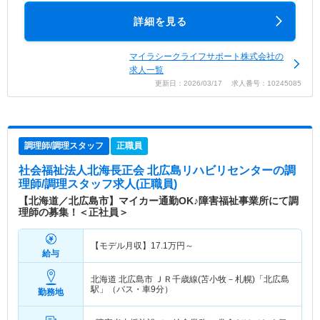
詳細を見る
マイラシークライフサポート株式会社の
求人一覧
更新日：2026/03/17 求人番号：10245085
調理師/調理スタッフ
正職員
社会福祉法人北海長正会 北広島リハビリセンター
の調
理師/調理スタッフ求人(正職員)
【北海道／北広島市】マイカー通勤OK♪障害福祉事業所にて調
理師の募集！＜正社員＞
【モデル月収】
17.1
万円～
給与
北海道 北広島市
ＪＲ千歳線(苫小牧－札幌)「北広島
駅」（バス・車9分）
勤務地