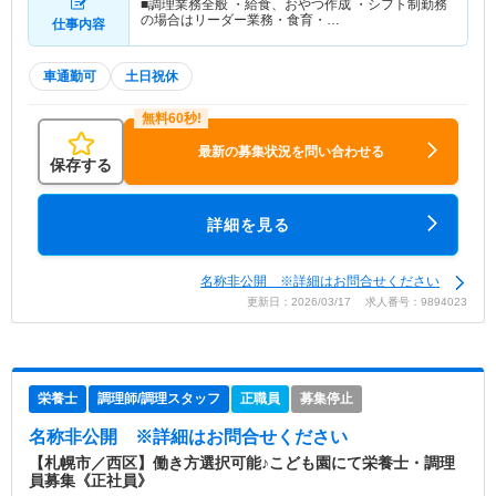
■調理業務全般 ・給食、おやつ作成 ・シフト制勤務
の場合はリーダー業務・食育・…
仕事内容
車通勤可
土日祝休
最新の募集状況を問い合わせる
保存する
詳細を見る
名称非公開 ※詳細はお問合せください
更新日：2026/03/17 求人番号：9894023
栄養士
調理師/調理スタッフ
正職員
募集停止
名称非公開
※詳細はお問合せください
【札幌市／西区】働き方選択可能♪こども園にて栄養士・調理
員募集《正社員》