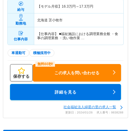
【モデル月収】
16.3
万円～
17.3
万円
給与
北海道 苫小牧市
勤務地
【仕事内容】 ■福祉施設における調理業務全般 ・食
事の調理業務 ・洗い物作業 …
仕事内容
車通勤可
積極採用中
この求人を問い合わせる
保存する
詳細を見る
社会福祉法人緑星の里の求人一覧
更新日：2024/01/26 求人番号：9838288