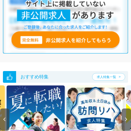
院
・
介護福祉施設
・
保育園
・
その他
他の条件でも人気の求人がございますので、「こだわり条件」から検索
いただくか、お気軽にお問い合わせください。
全国の調理師 求人
から検索いただくことも可能です。
無料転職支援サービス
にお申し込みいただくと、ご希望条件をヒアリン
グした上で求人をご提案いたします。
ご希望条件がまだ定まっていない方は
人気の希望条件をピックアップし
た求人特集
をぜひご活用ください。
転職支援の他、情報収集や募集状況の確認も、お気軽にご相談くださ
い。
おすすめ特集
求人特集一覧