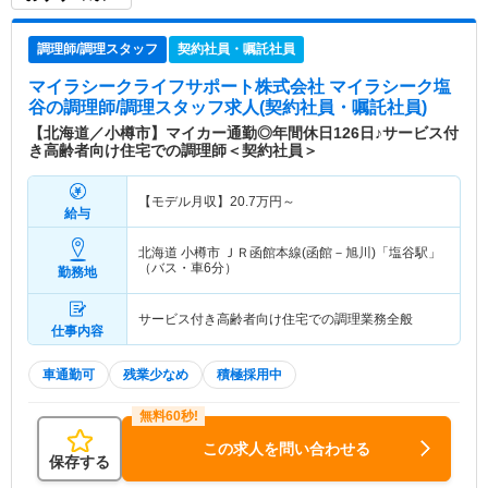
調理師/調理スタッフ
契約社員・嘱託社員
マイラシークライフサポート株式会社 マイラシーク塩
谷
の調理師/調理スタッフ求人(契約社員・嘱託社員)
【北海道／小樽市】マイカー通勤◎年間休日126日♪サービス付
き高齢者向け住宅での調理師＜契約社員＞
【モデル月収】
20.7
万円～
給与
北海道 小樽市
ＪＲ函館本線(函館－旭川)「塩谷駅」
（バス・車6分）
勤務地
サービス付き高齢者向け住宅での調理業務全般
仕事内容
車通勤可
残業少なめ
積極採用中
この求人を問い合わせる
保存する