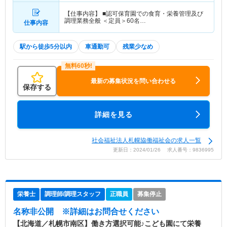
【仕事内容】 ■認可保育園での食育・栄養管理及び
調理業務全般 ＜定員＞60名…
仕事内容
駅から徒歩5分以内
車通勤可
残業少なめ
最新の募集状況を問い合わせる
保存する
詳細を見る
社会福祉法人札幌協働福祉会の求人一覧
更新日：2024/01/26 求人番号：9836995
栄養士
調理師/調理スタッフ
正職員
募集停止
名称非公開
※詳細はお問合せください
【北海道／札幌市南区】働き方選択可能♪こども園にて栄養