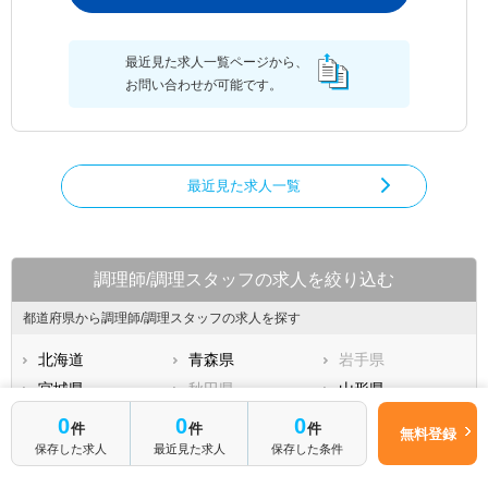
最近見た求人一覧ページから、
お問い合わせが可能です。
最近見た求人一覧
調理師/調理スタッフの求人を絞り込む
都道府県から調理師/調理スタッフの求人を探す
北海道
青森県
岩手県
宮城県
秋田県
山形県
福島県
茨城県
栃木県
0
0
0
件
件
件
無料登録
群馬県
埼玉県
千葉県
保存した求人
最近見た求人
保存した条件
もっと見る
東京都
神奈川県
新潟県