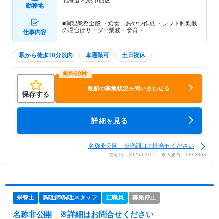
北海道 札幌市西区
勤務地
■調理業務全般 ・給食、おやつ作成 ・シフト制勤務
の場合はリーダー業務・食育・…
仕事内容
駅から徒歩10分以内
車通勤可
土日祝休
最新の募集状況を問い合わせる
保存する
詳細を見る
名称非公開 ※詳細はお問合せください
更新日：2026/03/17 求人番号：9893063
栄養士
調理師/調理スタッフ
正職員
募集停止
名称非公開
※詳細はお問合せください