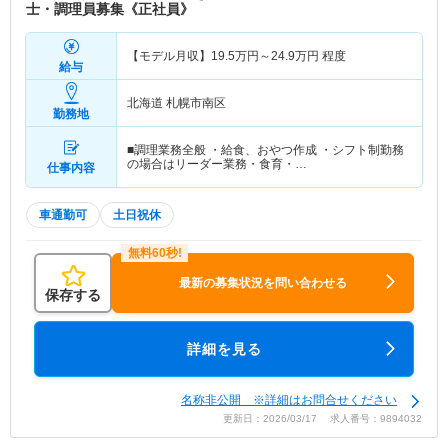
士・調理員募集《正社員》
【モデル月収】
19.5
万円～
24.9
万円
程度
給与
北海道 札幌市南区
勤務地
■調理業務全般 ・給食、おやつ作成 ・シフト制勤務
の場合はリーダー業務・食育・…
仕事内容
車通勤可
土日祝休
最新の募集状況を問い合わせる
保存する
詳細を見る
名称非公開 ※詳細はお問合せください
更新日：2026/03/17 求人番号：9894032