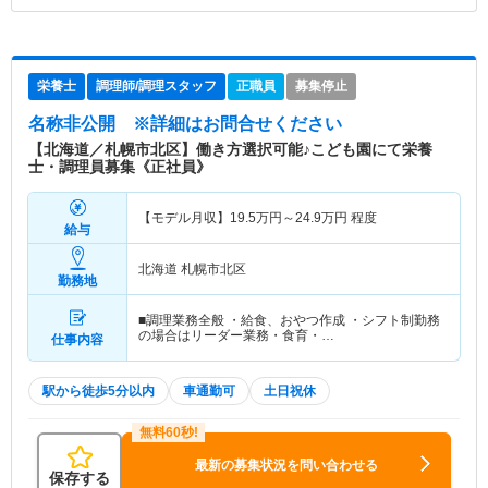
栄養士
調理師/調理スタッフ
正職員
募集停止
名称非公開
※詳細はお問合せください
【北海道／札幌市北区】働き方選択可能♪こども園にて栄養
士・調理員募集《正社員》
【モデル月収】
19.5
万円～
24.9
万円
程度
給与
北海道 札幌市北区
勤務地
■調理業務全般 ・給食、おやつ作成 ・シフト制勤務
の場合はリーダー業務・食育・…
仕事内容
駅から徒歩5分以内
車通勤可
土日祝休
最新の募集状況を問い合わせる
保存する