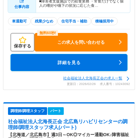
■障害者支援施設での給食業務 ・常食だけでなく個
人の嗜好や嚥下の状況に応じた食…
仕事内容
車通勤可
残業少なめ
住宅手当・補助
積極採用中
この求人を問い合わせる
保存する
詳細を見る
社会福祉法人北海長正会の求人一覧
更新日：2026/02/26 求人番号：10243092
調理師/調理スタッフ
パート
社会福祉法人北海長正会 北広島リハビリセンター
の調
理師/調理スタッフ求人(パート)
【北海道／北広島市】週3日～OK◎マイカー通勤OK♪障害福祉