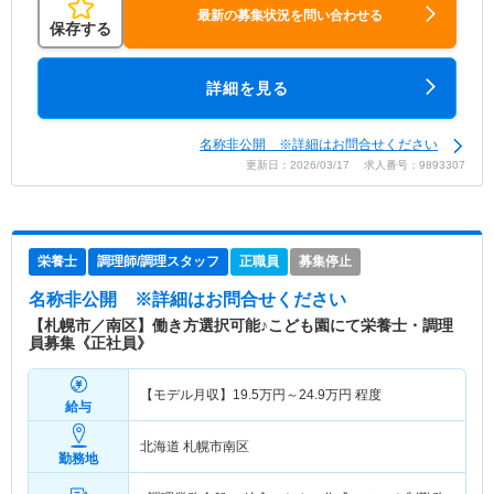
最新の募集状況を問い合わせる
保存する
詳細を見る
名称非公開 ※詳細はお問合せください
更新日：2026/03/17 求人番号：9893307
栄養士
調理師/調理スタッフ
正職員
募集停止
名称非公開
※詳細はお問合せください
【札幌市／南区】働き方選択可能♪こども園にて栄養士・調理
員募集《正社員》
【モデル月収】
19.5
万円～
24.9
万円
程度
給与
北海道 札幌市南区
勤務地