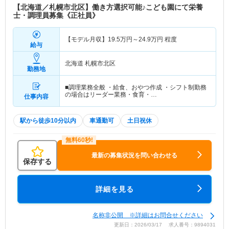
【北海道／札幌市北区】働き方選択可能♪こども園にて栄養
士・調理員募集《正社員》
【モデル月収】
19.5
万円～
24.9
万円
程度
給与
北海道 札幌市北区
勤務地
■調理業務全般 ・給食、おやつ作成 ・シフト制勤務
の場合はリーダー業務・食育・…
仕事内容
駅から徒歩10分以内
車通勤可
土日祝休
最新の募集状況を問い合わせる
保存する
詳細を見る
名称非公開 ※詳細はお問合せください
更新日：2026/03/17 求人番号：9894031