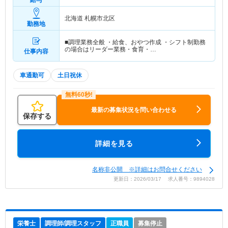
北海道 札幌市北区
勤務地
■調理業務全般 ・給食、おやつ作成 ・シフト制勤務
の場合はリーダー業務・食育・…
仕事内容
車通勤可
土日祝休
最新の募集状況を問い合わせる
保存する
詳細を見る
名称非公開 ※詳細はお問合せください
更新日：2026/03/17 求人番号：9894028
栄養士
調理師/調理スタッフ
正職員
募集停止