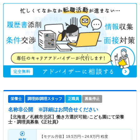
栄養士
調理師/調理スタッフ
正職員
募集停止
名称非公開
※詳細はお問合せください
【北海道／札幌市北区】働き方選択可能♪こども園にて栄養
士・調理員募集《正社員》
【モデル月収】
19.5
万円～
24.9
万円
程度
給与