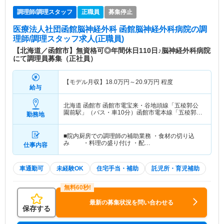
調理師/調理スタッフ
正職員
募集停止
医療法人社団函館脳神経外科 函館脳神経外科病院
の調
理師/調理スタッフ求人(正職員)
【北海道／函館市】無資格可◎年間休日110日♪脳神経外科病院
にて調理員募集（正社員）
【モデル月収】
18.0
万円～
20.9
万円
程度
給与
北海道 函館市
函館市電宝来・谷地頭線「五稜郭公
園前駅」（バス・車10分）函館市電本線「五稜郭公
勤務地
園前駅」（バス・車10分）
■院内厨房での調理師の補助業務 ・食材の切り込
み ・料理の盛り付け ・配…
仕事内容
車通勤可
未経験OK
住宅手当・補助
託児所・育児補助
最新の募集状況を問い合わせる
保存する