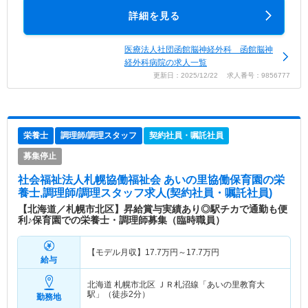
詳細を見る
医療法人社団函館脳神経外科 函館脳神
経外科病院の求人一覧
更新日：2025/12/22 求人番号：9856777
栄養士
調理師/調理スタッフ
契約社員・嘱託社員
募集停止
社会福祉法人札幌協働福祉会 あいの里協働保育園
の栄
養士,調理師/調理スタッフ求人(契約社員・嘱託社員)
【北海道／札幌市北区】昇給賞与実績あり◎駅チカで通勤も便
利♪保育園での栄養士・調理師募集（臨時職員）
【モデル月収】
17.7
万円～
17.7
万円
給与
北海道 札幌市北区
ＪＲ札沼線「あいの里教育大
駅」（徒歩2分）
勤務地