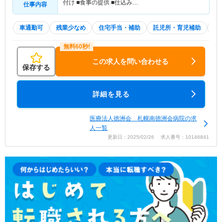
付け ■食事の提供 ■仕込み…
仕事内容
車通勤可
残業少なめ
住宅手当・補助
託児所・育児補助
積
この求人を問い合わせる
保存する
詳細を見る
医療法人徳洲会 札幌南徳洲会病院の求
人一覧
更新日：2025/02/26 求人番号：10146841