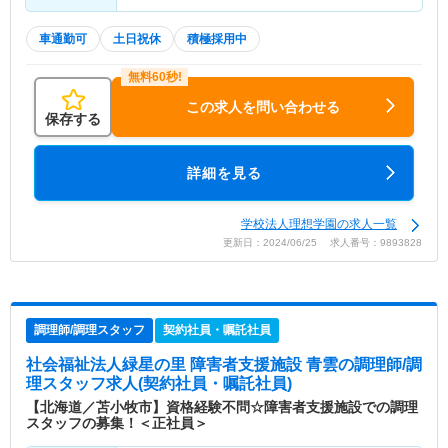
車通勤可
土日祝休
積極採用中
この求人を問い合わせる
保存する
詳細を見る
学校法人理想学園の求人一覧
更新日：2024/06/25 求人番号：9893828
調理師/調理スタッフ
契約社員・嘱託社員
社会福祉法人緑星の里 障害者支援施設 青雲
の調理師/調
理スタッフ求人(契約社員・嘱託社員)
【北海道／苫小牧市】資格経験不問☆障害者支援施設での調理
スタッフの募集！＜正社員＞