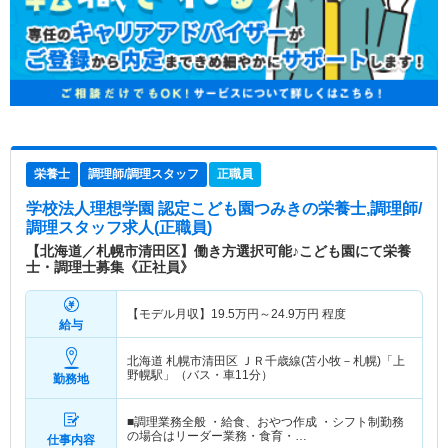
栄養士
調理師/調理スタッフ
正職員
学校法人理想学園 認定こども園つみき
の栄養士,調理師/
調理スタッフ求人(正職員)
【北海道／札幌市清田区】働き方選択可能♪こども園にて栄養
士・調理士募集《正社員》
【モデル月収】
19.5
万円～
24.9
万円
程度
給与
北海道 札幌市清田区
ＪＲ千歳線(苫小牧－札幌)「上
野幌駅」（バス・車11分）
勤務地
■調理業務全般 ・給食、おやつ作成 ・シフト制勤務
の場合はリーダー業務・食育・…
仕事内容