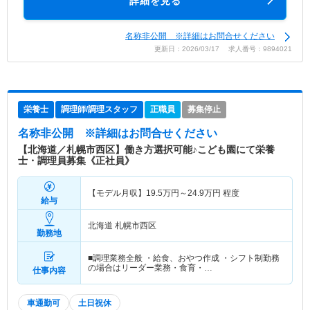
詳細を見る
名称非公開 ※詳細はお問合せください
更新日：2026/03/17 求人番号：9894021
栄養士
調理師/調理スタッフ
正職員
募集停止
名称非公開
※詳細はお問合せください
【北海道／札幌市西区】働き方選択可能♪こども園にて栄養
士・調理員募集《正社員》
【モデル月収】
19.5
万円～
24.9
万円
程度
給与
北海道 札幌市西区
勤務地
■調理業務全般 ・給食、おやつ作成 ・シフト制勤務
の場合はリーダー業務・食育・…
仕事内容
車通勤可
土日祝休