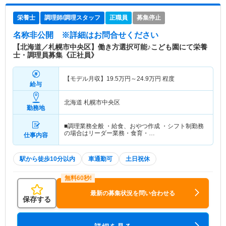
栄養士
調理師/調理スタッフ
正職員
募集停止
名称非公開
※詳細はお問合せください
【北海道／札幌市中央区】働き方選択可能♪こども園にて栄養
士・調理員募集《正社員》
【モデル月収】
19.5
万円～
24.9
万円
程度
給与
北海道 札幌市中央区
勤務地
■調理業務全般 ・給食、おやつ作成 ・シフト制勤務
の場合はリーダー業務・食育・…
仕事内容
駅から徒歩10分以内
車通勤可
土日祝休
最新の募集状況を問い合わせる
保存する