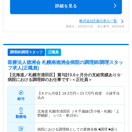
詳細を見る
株式会社E湯の求人一覧
更新日：2025/07/24 求人番号：9859409
調理師/調理スタッフ
正職員
医療法人徳洲会 札幌南徳洲会病院
の調理師/調理スタッ
フ求人(正職員)
【北海道／札幌市清田区】賞与計3.0ヶ月分の支給実績あり☆
病院における調理師のお仕事です♪＜正社員＞
【モデル月収】
18.3
万円～
23.7
万円
程度 ※諸手当
込み
給与
北海道 札幌市清田区
ＪＲ千歳線(苫小牧－札幌)「上
野幌駅」（バス・車10分）
勤務地
病院における調理師としての業務全般 ■調理 ■盛り