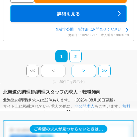
詳細を見る
名称非公開 ※詳細はお問合せください
更新日：2026/03/17 求人番号：9894029
1
2
<<
<
>
>>
（1～20件目を表示中）
北海道の調理師/調理スタッフの求人・転職傾向
北海道の調理師 求人は22件あります。（2026年08月10日更新）
サイト上に掲載されている求人の他に、
非公開求人
もございます。
無料
転職支援サービス
にお申し込みいただくと、全求人からご希望条件に合
う求人を提案させていただきます。
北海道の調理師 求人では以下のような条件が人気です。
・
土日祝休
・
積極採用中
・
残業少なめ
・
正社員(正職員)
・
病