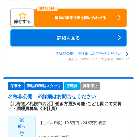
最新の募集状況を問い合わせる
保存する
詳細を見る
名称非公開 ※詳細はお問合せください
更新日：2026/03/17 求人番号：9894017
栄養士
調理師/調理スタッフ
正職員
募集停止
名称非公開
※詳細はお問合せください
【北海道／札幌市西区】働き方選択可能♪こども園にて栄養
士・調理員募集《正社員》
【モデル月収】
19.5
万円～
24.9
万円
程度
給与