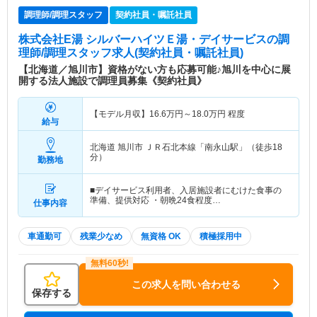
調理師/調理スタッフ
契約社員・嘱託社員
株式会社E湯 シルバーハイツＥ湯・デイサービス
の調
理師/調理スタッフ求人(契約社員・嘱託社員)
【北海道／旭川市】資格がない方も応募可能♪旭川を中心に展
開する法人施設で調理員募集《契約社員》
【モデル月収】
16.6
万円～
18.0
万円
程度
給与
北海道 旭川市
ＪＲ石北本線「南永山駅」（徒歩18
分）
勤務地
■デイサービス利用者、入居施設者にむけた食事の
準備、提供対応 ・朝晩24食程度…
仕事内容
車通勤可
残業少なめ
無資格 OK
積極採用中
この求人を問い合わせる
保存する