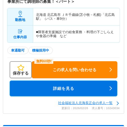
事業所にて調理師の募集！＜パート＞
北海道 北広島市
ＪＲ千歳線(苫小牧－札幌)「北広島
駅」（バス・車9分）
勤務地
■障害者支援施設での給食業務 ・料理の下ごしらえ
や食器の準備 など
仕事内容
車通勤可
積極採用中
この求人を問い合わせる
保存する
詳細を見る
社会福祉法人北海長正会の求人一覧
更新日：2026/02/26 求人番号：10243034