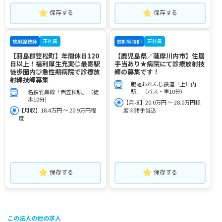
保存する
保存する
正社員
正社員
放射線技師
放射線技師
【羽島郡笠松町】年間休日120
【鹿児島県／薩摩川内市】住居
日以上！福利厚生充実◎最寄駅
手当あり★病院にて診療放射技
徒歩圏内◎急性期病院で診療放
師の募集です！
射線技師募集
肥薩おれんじ鉄道「上川内
駅」（バス・車10分）
名鉄竹鼻線「西笠松駅」（徒
歩10分）
【月収】20.0万円 ～ 28.0万円程
【月収】18.4万円 ～ 20.9万円程
度※諸手当込
度
保存する
保存する
この法人の他の求人