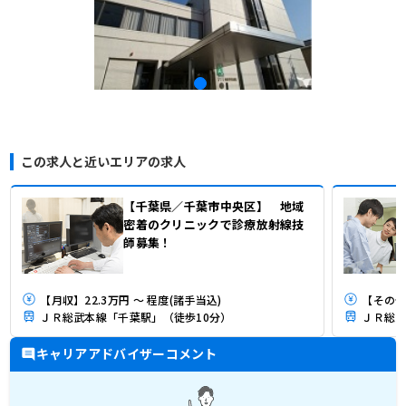
この求人と近いエリアの求人
【千葉県／千葉市中央区】 地域
密着のクリニックで診療放射線技
師募集！
【月収】22.3万円 ～ 程度(諸手当込)
【その他】
ＪＲ総武本線「千葉駅」（徒歩10分）
ＪＲ総武
キャリアアドバイザーコメント