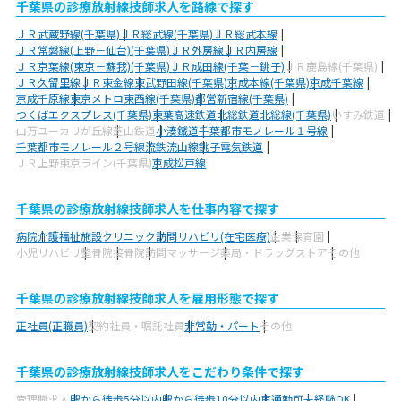
千葉県の診療放射線技師求人を路線で探す
ＪＲ武蔵野線(千葉県)
ＪＲ総武線(千葉県)
ＪＲ総武本線
ＪＲ常磐線(上野－仙台)(千葉県)
ＪＲ外房線
ＪＲ内房線
ＪＲ京葉線(東京－蘇我)(千葉県)
ＪＲ成田線(千葉－銚子)
ＪＲ鹿島線(千葉県)
ＪＲ久留里線
ＪＲ東金線
東武野田線(千葉県)
京成本線(千葉県)
京成千葉線
京成千原線
東京メトロ東西線(千葉県)
都営新宿線(千葉県)
つくばエクスプレス(千葉県)
東葉高速鉄道
北総鉄道北総線(千葉県)
いすみ鉄道
山万ユーカリが丘線
芝山鉄道
小湊鐵道
千葉都市モノレール１号線
千葉都市モノレール２号線
流鉄流山線
銚子電気鉄道
ＪＲ上野東京ライン(千葉県)
京成松戸線
千葉県の診療放射線技師求人を仕事内容で探す
病院
介護福祉施設
クリニック
訪問リハビリ(在宅医療)
企業
保育園
小児リハビリ
整骨院
接骨院
訪問マッサージ
薬局・ドラッグストア
その他
千葉県の診療放射線技師求人を雇用形態で探す
正社員(正職員)
契約社員・嘱託社員
非常勤・パート
その他
千葉県の診療放射線技師求人をこだわり条件で探す
管理職求人
駅から徒歩5分以内
駅から徒歩10分以内
車通勤可
未経験OK