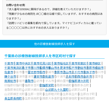
お問い合わせ例
「求人番号509084に興味があるので、詳細を教えていただけますか？」
「残業が少なめの病院をJR○○線の沿線で探していますが、おすすめの病院はあ
りますか？」
「訪問リハビリの募集を都内で探しています。マイナビコメディカルに載ってい
る○○○○○以外におすすめの求人はありますか？」
他の診療放射線技師求人を探す
千葉県の診療放射線技師求人を市区町村で探す
千葉市
千葉市中央区
千葉市花見川区
千葉市稲毛区
千葉市若葉区
千葉市緑区
千葉市美浜区
銚子市
市川市
船橋市
館山市
木更津市
松戸市
野田市
茂原市
成田市
佐倉市
東金市
旭市
習志野市
柏市
勝浦市
市原市
流山市
八千代市
我孫子市
鴨川市
鎌ケ谷市
君津市
富津市
浦安市
四街道市
袖ケ浦市
八街市
印西市
白井市
富里市
南房総市
匝瑳市
香取市
山武市
いすみ市
大網白里市
印旛郡酒々井町
印旛郡印旛村
印旛郡本埜村
印旛郡栄町
香取郡神崎町
香取郡多古町
香取郡東庄町
山武郡大網白里町
山武郡九十九里町
山武郡芝山町
山武郡横芝光町
長生郡一宮町
長生郡睦沢町
長生郡長生村
長生郡白子町
長生郡長柄町
長生郡長南町
夷隅郡大多喜町
夷隅郡御宿町
安房郡鋸南町