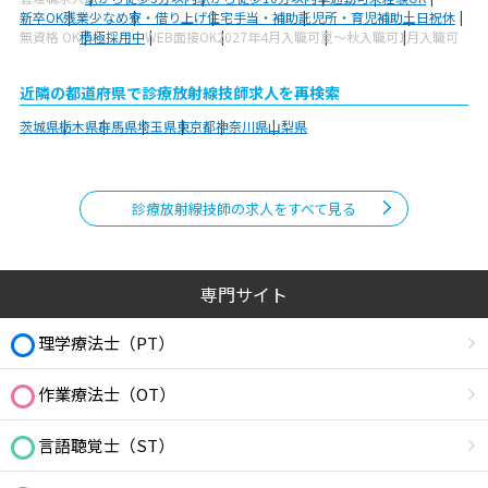
新卒OK
残業少なめ
寮・借り上げ
住宅手当・補助
託児所・育児補助
土日祝休
無資格 OK
積極採用中
WEB面接OK
2027年4月入職可
夏～秋入職可
1月入職可
近隣の都道府県で診療放射線技師求人を再検索
茨城県
栃木県
群馬県
埼玉県
東京都
神奈川県
山梨県
診療放射線技師の求人をすべて見る
専門サイト
理学療法士（PT）
作業療法士（OT）
言語聴覚士（ST）