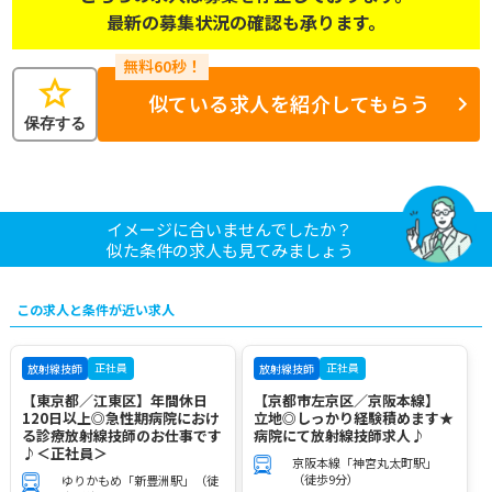
最新の募集状況の確認も承ります。
star
似ている求人を紹介してもらう
保存する
イメージに合いませんでしたか？
似た条件の求人も見てみましょう
この求人と条件が近い求人
正社員
正社員
放射線技師
放射線技師
【東京都／江東区】年間休日
【京都市左京区／京阪本線】
120日以上◎急性期病院におけ
立地◎しっかり経験積めます★
る診療放射線技師のお仕事です
病院にて放射線技師求人♪
♪＜正社員＞
京阪本線「神宮丸太町駅」
（徒歩9分）
ゆりかもめ「新豊洲駅」（徒