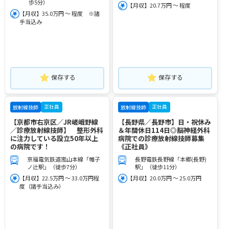
歩5分）
【月収】20.7万円 ～ 程度
【月収】35.0万円 ～ 程度 ※諸
手当込み
保存する
保存する
正社員
正社員
放射線技師
放射線技師
【京都市右京区／JR嵯峨野線
【長野県／長野市】日・祝休み
／診療放射線技師】 整形外科
＆年間休日114日◎脳神経外科
に注力している設立50年以上
病院での診療放射線技師募集
の病院です！
《正社員》
京福電気鉄道嵐山本線「帷子
長野電鉄長野線「本郷(長野)
ノ辻駅」（徒歩7分）
駅」（徒歩11分）
【月収】22.5万円 ～ 33.0万円程
【月収】20.0万円 ～ 25.0万円
度（諸手当込み）