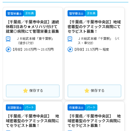
正社員
正社員
管理栄養士
理学療法士
【千葉県／千葉市中央区】連続
【千葉県／千葉市中央区】地域
休暇3日あり★メリハリ付けて
密着型のケアミックス病院にて
就業◎病院にて管理栄養士募集
セラピスト募集！
ＪＲ総武本線「東千葉駅」
ＪＲ総武本線「千葉駅」（バ
（徒歩17分）
ス・車5分）
【月収】20.0万円 ～ 23.0万円
【月収】21.5万円 ～ 程度
保存する
保存する
パート
パート
言語聴覚士
作業療法士
【千葉県／千葉市中央区】 地
【千葉県／千葉市中央区】 地
域密着型のケアミックス病院に
域密着型のケアミックス病院に
てセラピスト募集！
てセラピスト募集！