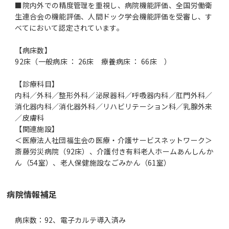
■院内外での精度管理を重視し、病院機能評価、全国労働衛
生連合会の機能評価、人間ドック学会機能評価を受審し、す
べてにおいて認定されています。
【病床数】
92床（一般病床 ： 26床 療養病床 ： 66床 ）
【診療科目】
内科／外科／整形外科／泌尿器科／呼吸器内科／肛門外科／
消化器内科／消化器外科／リハビリテーション科／乳腺外来
／皮膚科
【関連施設】
＜医療法人社団福生会の医療・介護サービスネットワーク＞
斎藤労災病院（92床）、介護付き有料老人ホームあんしんか
ん（54室）、老人保健施設なごみかん（61室）
病院情報補足
病床数：92、電子カルテ導入済み