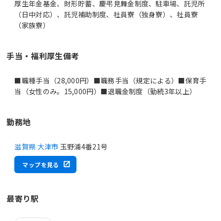
厚生年金基金、財形貯蓄、慶弔見舞金制度、駐車場、託児所
（日中対応）、託児補助制度、社員寮（独身寮）、社員寮
（家族寮）
手当・福利厚生備考
■職種手当（28,000円）■職務手当（規定による）■保育手
当（女性のみ。15,000円）■退職金制度（勤続3年以上）
勤務地
滋賀県 大津市
玉野浦4番21号
マップを見る
最寄り駅