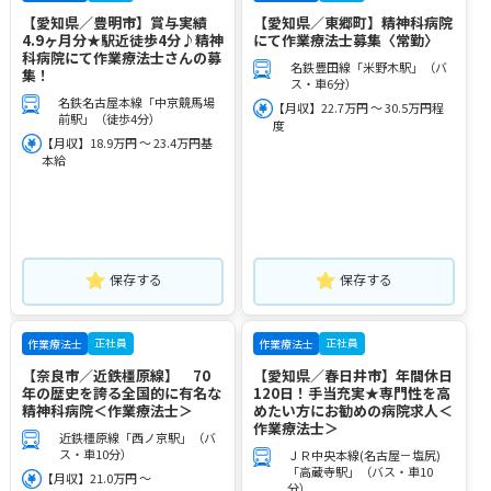
【愛知県／豊明市】賞与実績
【愛知県／東郷町】精神科病院
4.9ヶ月分★駅近徒歩4分♪精神
にて作業療法士募集〈常勤〉
科病院にて作業療法士さんの募
名鉄豊田線「米野木駅」（バ
集！
ス・車6分）
名鉄名古屋本線「中京競馬場
【月収】22.7万円 ～ 30.5万円程
前駅」（徒歩4分）
度
【月収】18.9万円 ～ 23.4万円基
本給
保存する
保存する
正社員
正社員
作業療法士
作業療法士
【奈良市／近鉄橿原線】 70
【愛知県／春日井市】年間休日
年の歴史を誇る全国的に有名な
120日！手当充実★専門性を高
精神科病院＜作業療法士＞
めたい方にお勧めの病院求人＜
作業療法士＞
近鉄橿原線「西ノ京駅」（バ
ス・車10分）
ＪＲ中央本線(名古屋－塩尻)
「高蔵寺駅」（バス・車10
【月収】21.0万円 ～
分）