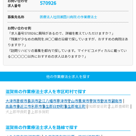
お問い合わせ
570926
求人番号
募集先名称
医療法人社団瀬田川病院 の作業療法士
お問い合わせ例
「求人番号570926に興味があるので、詳細を教えていただけますか？」
「残業が少なめの病院をJR○○線の沿線で探していますが、おすすめの病院はあ
りますか？」
「訪問リハビリの募集を都内で探しています。マイナビコメディカルに載ってい
る○○○○○以外におすすめの求人はありますか？」
他の作業療法士求人を探す
滋賀県の作業療法士求人を市区町村で探す
大津市
彦根市
長浜市
近江八幡市
草津市
守山市
栗東市
甲賀市
野洲市
湖南市
高島市
東近江市
米原市
蒲生郡日野町
蒲生郡竜王町
愛知郡愛荘町
犬上郡豊郷町
犬上郡甲良町
犬上郡多賀町
滋賀県の作業療法士求人を路線で探す