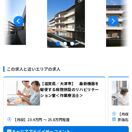
この求人と近いエリアの求人
【滋賀県／大津市】 最新機器を
駆使する病院併設のリハビリテー
ション室＜作業療法士＞
【月収】2
【月収】23.4万円 ～ 25.8万円程度
京阪石山
キャリアアドバイザーコメント