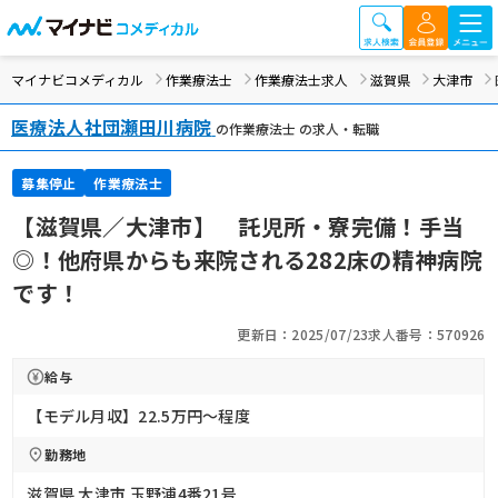
マイナビコメディカル
作業療法士
作業療法士求人
滋賀県
大津市
医療法人社団瀬田川病院
の作業療法士 の求人・転職
募集停止
作業療法士
【滋賀県／大津市】 託児所・寮完備！手当
◎！他府県からも来院される282床の精神病院
です！
更新日：2025/07/23
求人番号：570926
給与
【モデル月収】22.5万円〜程度
勤務地
滋賀県 大津市 玉野浦4番21号