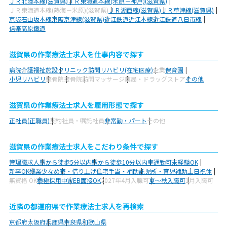
ＪＲ北陸本線(滋賀県)
ＪＲ東海道本線(米原－神戸)(滋賀県)
ＪＲ東海道本線(熱海－米原)(滋賀県)
ＪＲ湖西線(滋賀県)
ＪＲ草津線(滋賀県)
京阪石山坂本線
京阪京津線(滋賀県)
近江鉄道近江本線
近江鉄道八日市線
信楽高原鐵道
滋賀県の作業療法士求人を仕事内容で探す
病院
介護福祉施設
クリニック
訪問リハビリ(在宅医療)
企業
保育園
小児リハビリ
整骨院
接骨院
訪問マッサージ
薬局・ドラッグストア
その他
滋賀県の作業療法士求人を雇用形態で探す
正社員(正職員)
契約社員・嘱託社員
非常勤・パート
その他
滋賀県の作業療法士求人をこだわり条件で探す
管理職求人
駅から徒歩5分以内
駅から徒歩10分以内
車通勤可
未経験OK
新卒OK
残業少なめ
寮・借り上げ
住宅手当・補助
託児所・育児補助
土日祝休
無資格 OK
積極採用中
WEB面接OK
2027年4月入職可
夏～秋入職可
1月入職可
近隣の都道府県で作業療法士求人を再検索
京都府
大阪府
兵庫県
奈良県
和歌山県