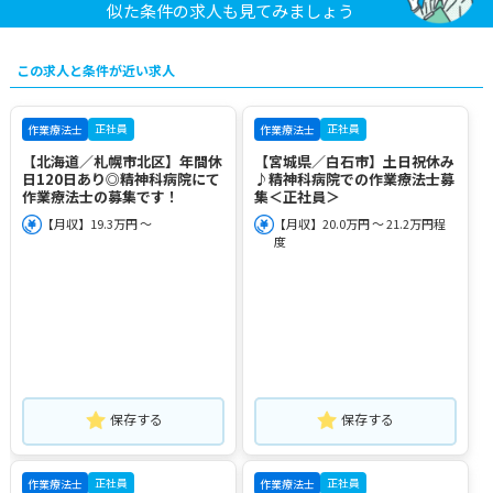
似た条件の求人も見てみましょう
この求人と条件が近い求人
正社員
正社員
作業療法士
作業療法士
【北海道／札幌市北区】年間休
【宮城県／白石市】土日祝休み
日120日あり◎精神科病院にて
♪精神科病院での作業療法士募
作業療法士の募集です！
集＜正社員＞
【月収】19.3万円 ～
【月収】20.0万円 ～ 21.2万円程
度
保存する
保存する
正社員
正社員
作業療法士
作業療法士