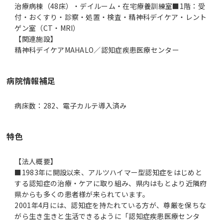
治療病棟（48床）・デイルーム・在宅療養訓練室■1階：受
付・おくすり・診察・処置・検査・精神科デイケア・レント
ゲン室（CT・MRI）
【関連施設】
精神科デイケアMAHALO／認知症疾患医療センター
病院情報補足
病床数：282、電子カルテ導入済み
特色
【法人概要】
■1983年に開設以来、アルツハイマー型認知症をはじめと
する認知症の治療・ケアに取り組み、県内はもとより近隣府
県からも多くの患者様が来られています。
2001年4月には、認知症を持たれている方が、尊厳を保ちな
がら生き生きと生活できるように「認知症疾患医療センタ