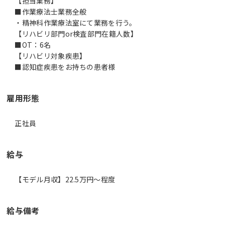
【担当業務】
■作業療法士業務全般
・精神科作業療法室にて業務を行う。
【リハビリ部門or検査部門在籍人数】
■OT：6名
【リハビリ対象疾患】
■認知症疾患をお持ちの患者様
雇用形態
正社員
給与
【モデル月収】22.5万円〜程度
給与備考