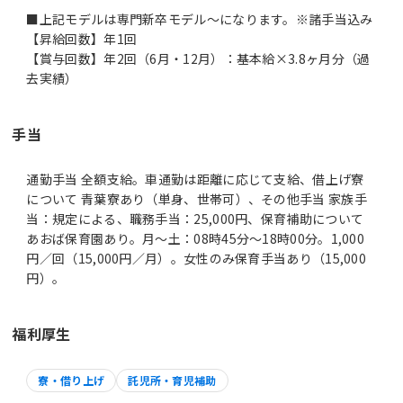
■上記モデルは専門新卒モデル～になります。※諸手当込み
【昇給回数】年1回
【賞与回数】年2回（6月・12月）：基本給×3.8ヶ月分（過
去実績）
手当
通勤手当 全額支給。車通勤は距離に応じて支給、借上げ寮
について 青葉寮あり（単身、世帯可）、その他手当 家族手
当：規定による、職務手当：25,000円、保育補助について
あおば保育園あり。月～土：08時45分～18時00分。1,000
円／回（15,000円／月）。女性のみ保育手当あり（15,000
円）。
福利厚生
寮・借り上げ
託児所・育児補助