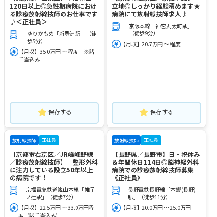
120日以上◎急性期病院におけ
立地◎しっかり経験積めます★
る診療放射線技師のお仕事です
病院にて放射線技師求人♪
♪＜正社員＞
京阪本線「神宮丸太町駅」
（徒歩9分）
ゆりかもめ「新豊洲駅」（徒
歩5分）
【月収】20.7万円 ～ 程度
【月収】35.0万円 ～ 程度 ※諸
手当込み
保存する
保存する
正社員
正社員
放射線技師
放射線技師
【京都市右京区／JR嵯峨野線
【長野県／長野市】日・祝休み
／診療放射線技師】 整形外科
＆年間休日114日◎脳神経外科
に注力している設立50年以上
病院での診療放射線技師募集
の病院です！
《正社員》
京福電気鉄道嵐山本線「帷子
長野電鉄長野線「本郷(長野)
ノ辻駅」（徒歩7分）
駅」（徒歩11分）
【月収】22.5万円 ～ 33.0万円程
【月収】20.0万円 ～ 25.0万円
度（諸手当込み）