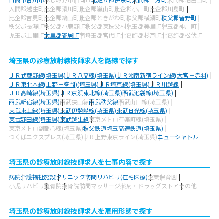
入間郡越生町
比企郡滑川町
比企郡嵐山町
比企郡小川町
比企郡川島町
比企郡吉見町
比企郡鳩山町
比企郡ときがわ町
秩父郡横瀬町
秩父郡皆野町
秩父郡長瀞町
秩父郡小鹿野町
秩父郡東秩父村
児玉郡美里町
児玉郡神川町
児玉郡上里町
大里郡寄居町
南埼玉郡宮代町
北葛飾郡杉戸町
北葛飾郡松伏町
埼玉県の診療放射線技師求人を路線で探す
ＪＲ武蔵野線(埼玉県)
ＪＲ八高線(埼玉県)
ＪＲ湘南新宿ライン線(大宮－赤羽)
ＪＲ東北本線(上野－盛岡)(埼玉県)
ＪＲ埼京線(埼玉県)
ＪＲ川越線
ＪＲ高崎線(埼玉県)
ＪＲ京浜東北線(埼玉県)
西武池袋線(埼玉県)
西武新宿線(埼玉県)
西武狭山線
西武秩父線
西武山口線(埼玉県)
東武東上線(埼玉県)
東武伊勢崎線(埼玉県)
東武日光線(埼玉県)
東武野田線(埼玉県)
東武越生線
東京メトロ有楽町線(埼玉県)
東京メトロ副都心線(埼玉県)
秩父鉄道
埼玉高速鉄道(埼玉県)
つくばエクスプレス(埼玉県)
ＪＲ上野東京ライン(埼玉県)
ニューシャトル
埼玉県の診療放射線技師求人を仕事内容で探す
病院
介護福祉施設
クリニック
訪問リハビリ(在宅医療)
企業
保育園
小児リハビリ
整骨院
接骨院
訪問マッサージ
薬局・ドラッグストア
その他
埼玉県の診療放射線技師求人を雇用形態で探す