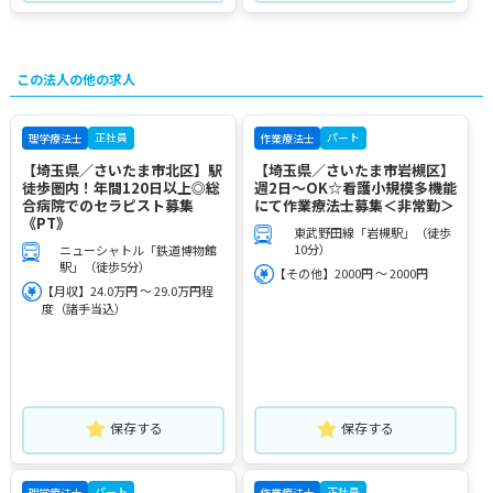
この法人の他の求人
正社員
パート
理学療法士
作業療法士
【埼玉県／さいたま市北区】駅
【埼玉県／さいたま市岩槻区】
徒歩圏内！年間120日以上◎総
週2日～OK☆看護小規模多機能
合病院でのセラピスト募集
にて作業療法士募集＜非常勤＞
《PT》
東武野田線「岩槻駅」（徒歩
10分）
ニューシャトル「鉄道博物館
駅」（徒歩5分）
【その他】2000円 ～ 2000円
【月収】24.0万円 ～ 29.0万円程
度（諸手当込）
保存する
保存する
パート
正社員
理学療法士
作業療法士