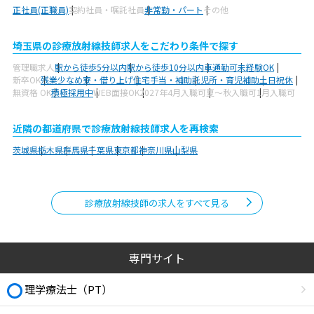
正社員(正職員)
契約社員・嘱託社員
非常勤・パート
その他
埼玉県の診療放射線技師求人をこだわり条件で探す
管理職求人
駅から徒歩5分以内
駅から徒歩10分以内
車通勤可
未経験OK
新卒OK
残業少なめ
寮・借り上げ
住宅手当・補助
託児所・育児補助
土日祝休
無資格 OK
積極採用中
WEB面接OK
2027年4月入職可
夏～秋入職可
1月入職可
近隣の都道府県で診療放射線技師求人を再検索
茨城県
栃木県
群馬県
千葉県
東京都
神奈川県
山梨県
診療放射線技師の求人をすべて見る
専門サイト
理学療法士（PT）