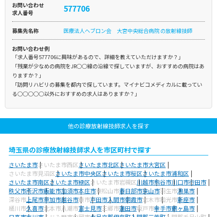
お問い合わせ
577706
求人番号
募集先名称
医療法人ヘブロン会 大宮中央総合病院 の放射線技師
お問い合わせ例
「求人番号577706に興味があるので、詳細を教えていただけますか？」
「残業が少なめの病院をJR○○線の沿線で探していますが、おすすめの病院はあ
りますか？」
「訪問リハビリの募集を都内で探しています。マイナビコメディカルに載ってい
る○○○○○以外におすすめの求人はありますか？」
他の診療放射線技師求人を探す
埼玉県の診療放射線技師求人を市区町村で探す
さいたま市
さいたま市西区
さいたま市北区
さいたま市大宮区
さいたま市見沼区
さいたま市中央区
さいたま市桜区
さいたま市浦和区
さいたま市南区
さいたま市緑区
さいたま市岩槻区
川越市
熊谷市
川口市
行田市
秩父市
所沢市
飯能市
加須市
本庄市
東松山市
春日部市
狭山市
羽生市
鴻巣市
深谷市
上尾市
草加市
越谷市
蕨市
戸田市
入間市
朝霞市
志木市
和光市
新座市
桶川市
久喜市
北本市
八潮市
富士見市
三郷市
蓮田市
坂戸市
幸手市
鶴ヶ島市
日高市
吉川市
ふじみ野市
白岡市
北足立郡伊奈町
入間郡三芳町
入間郡毛呂山町