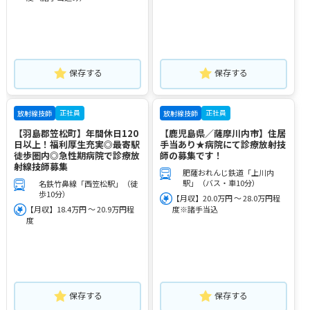
保存する
保存する
正社員
正社員
放射線技師
放射線技師
【羽島郡笠松町】年間休日120
【鹿児島県／薩摩川内市】住居
日以上！福利厚生充実◎最寄駅
手当あり★病院にて診療放射技
徒歩圏内◎急性期病院で診療放
師の募集です！
射線技師募集
肥薩おれんじ鉄道「上川内
駅」（バス・車10分）
名鉄竹鼻線「西笠松駅」（徒
歩10分）
【月収】20.0万円 ～ 28.0万円程
【月収】18.4万円 ～ 20.9万円程
度※諸手当込
度
保存する
保存する