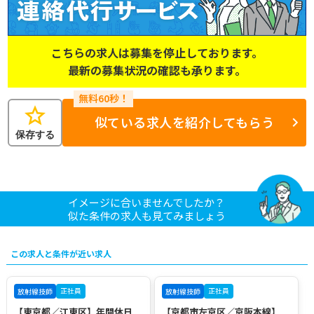
こちらの求人は募集を停止しております。
最新の募集状況の確認も承ります。
star
似ている求人を紹介してもらう
保存する
イメージに合いませんでしたか？
似た条件の求人も見てみましょう
この求人と条件が近い求人
正社員
正社員
放射線技師
放射線技師
【東京都／江東区】年間休日
【京都市左京区／京阪本線】