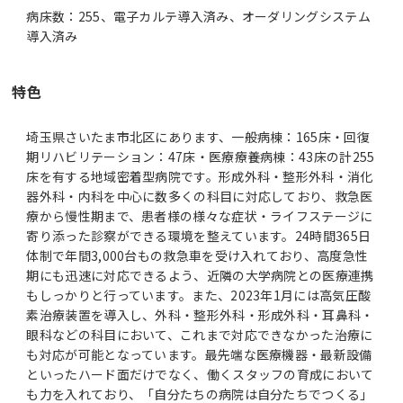
病床数：255、電子カルテ導入済み、オーダリングシステム
導入済み
特色
埼玉県さいたま市北区にあります、一般病棟：165床・回復
期リハビリテーション：47床・医療療養病棟：43床の計255
床を有する地域密着型病院です。形成外科・整形外科・消化
器外科・内科を中心に数多くの科目に対応しており、救急医
療から慢性期まで、患者様の様々な症状・ライフステージに
寄り添った診察ができる環境を整えています。24時間365日
体制で年間3,000台もの救急車を受け入れており、高度急性
期にも迅速に対応できるよう、近隣の大学病院との医療連携
もしっかりと行っています。また、2023年1月には高気圧酸
素治療装置を導入し、外科・整形外科・形成外科・耳鼻科・
眼科などの科目において、これまで対応できなかった治療に
も対応が可能となっています。最先端な医療機器・最新設備
といったハード面だけでなく、働くスタッフの育成において
も力を入れており、「自分たちの病院は自分たちでつくる」