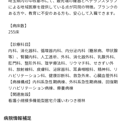
埼玉県内の中核都市にて、最先端の機器とベテランスタッフ
による地域医療を提供している点が同院の特徴。ブランクの
ある方や、教育に不安のある方も、安心して入職できます。
【病床数】
255床
【診療科目】
内科、消化器科、循環器内科、内分泌内科（糖尿病、甲状腺
等）、腎臓内科、人工透析、外科、消化器外科、乳腺外科、
肛門科、整形外科、理学療法科、リウマチ科、せきずい外
科、放射線科、皮膚科、泌尿器科、耳鼻咽喉科、精神科、リ
ハビリテーション科、健康診断科、救急外来、心臓血管外科
【病棟構成】内科系急性期病棟、外科系急性期病棟、回復期
リハビリテーション病棟、療養病棟
【関連施設】
看護小規模多機能型居宅介護いわつき樹林
病院情報補足