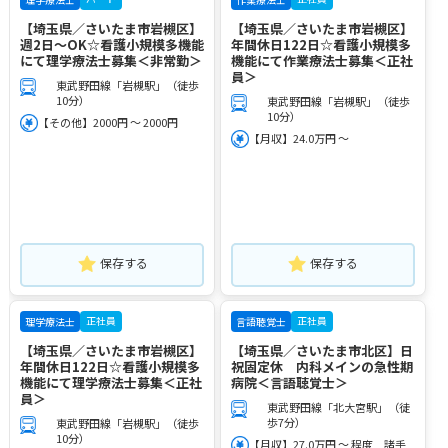
【埼玉県／さいたま市岩槻区】
【埼玉県／さいたま市岩槻区】
週2日～OK☆看護小規模多機能
年間休日122日☆看護小規模多
にて理学療法士募集＜非常勤＞
機能にて作業療法士募集＜正社
員＞
東武野田線「岩槻駅」（徒歩
10分）
東武野田線「岩槻駅」（徒歩
10分）
【その他】2000円 ～ 2000円
【月収】24.0万円 ～
保存する
保存する
正社員
正社員
理学療法士
言語聴覚士
【埼玉県／さいたま市岩槻区】
【埼玉県／さいたま市北区】日
年間休日122日☆看護小規模多
祝固定休 内科メインの急性期
機能にて理学療法士募集＜正社
病院＜言語聴覚士＞
員＞
東武野田線「北大宮駅」（徒
歩7分）
東武野田線「岩槻駅」（徒歩
10分）
【月収】27.0万円 ～ 程度 諸手