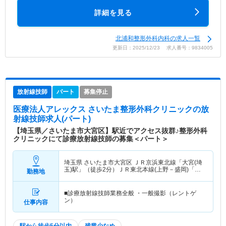
詳細を見る
北浦和整形外科内科の求人一覧
更新日：2025/12/23 求人番号：9834005
放射線技師
パート
募集停止
医療法人アレックス さいたま整形外科クリニック
の放
射線技師求人(パート)
【埼玉県／さいたま市大宮区】駅近でアクセス抜群♪整形外科
クリニックにて診療放射線技師の募集＜パート＞
埼玉県 さいたま市大宮区
ＪＲ京浜東北線「大宮(埼
玉)駅」（徒歩2分）ＪＲ東北本線(上野－盛岡)「大
勤務地
宮(埼玉)駅」（徒歩2分） 他
■診療放射線技師業務全般 ・一般撮影（レントゲ
ン）
仕事内容
駅から徒歩5分以内
残業少なめ