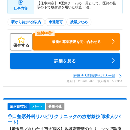
【仕事内容】 ■医療チームの一員として、医師の指
示の下で放射線を用いた検査・治…
仕事内容
駅から徒歩5分以内
車通勤可
残業少なめ
最新の募集状況を問い合わせる
保存する
詳細を見る
医療法人明医研の求人一覧
更新日：2026/05/07 求人番号：588354
放射線技師
パート
募集停止
谷口整形外科リハビリクリニック
の放射線技師求人(パ
ート)
【埼玉県／さいたま市大宮区】地域密着型のクリニックで診療