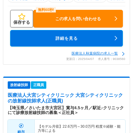
この求人を問い合わせる
保存する
詳細を見る
医療法人秋葉病院の求人一覧
更新日：2025/04/07 求人番号：9038560
放射線技師
正職員
医療法人大宮シティクリニック 大宮シティクリニック
の放射線技師求人(正職員)
【埼玉県／さいたま市大宮区】賞与4.5ヶ月／駅近♪クリニック
にて診療放射線技師の募集＜正社員＞
【モデル月収】
22.6
万円～
30.0
万円
程度※経験・能
力等による
給与