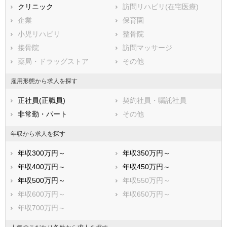
鹿児島県
川口市
クリニック
沖縄県
行田市
訪問リハビリ(在宅医療)
秩父市
企業
所沢市
保育園
飯能市
小児リハビリ
加須市
整骨院
本庄市
接骨院
東松山市
訪問マッサージ
春日部市
薬局・ドラッグストア
狭山市
その他
羽生市
鴻巣市
雇用形態から求人を探す
深谷市
上尾市
正社員(正職員)
契約社員・嘱託社員
草加市
越谷市
非常勤・パート
その他
蕨市
戸田市
入間市
朝霞市
年収から求人を探す
志木市
和光市
年収300万円～
年収350万円～
新座市
桶川市
年収400万円～
年収450万円～
久喜市
北本市
年収500万円～
年収550万円～
八潮市
富士見市
年収600万円～
年収650万円～
三郷市
蓮田市
年収700万円～
坂戸市
幸手市
鶴ヶ島市
日高市