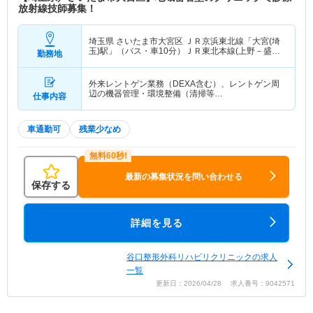
放射線技師募集！
埼玉県 さいたま市大宮区
ＪＲ京浜東北線「大宮(埼
玉)駅」（バス・車10分）ＪＲ東北本線(上野－盛岡)
勤務地
「大宮(埼玉)駅」（バス・車10分） 他
外来レントゲン業務（DEXA含む）、レントゲン周
辺の機器管理・環境整備（清掃等…
仕事内容
車通勤可
残業少なめ
最新の募集状況を問い合わせる
保存する
詳細を見る
谷口整形外科リハビリクリニックの求人
一覧
更新日：2026/04/28 求人番号：9042571