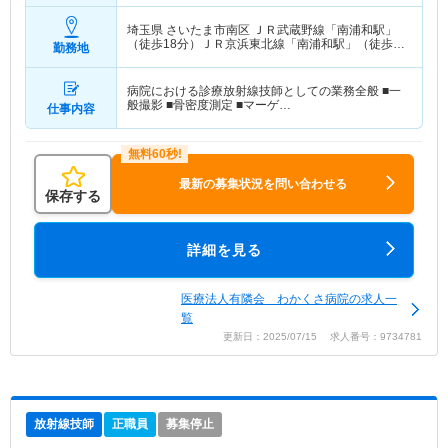
埼玉県 さいたま市南区
ＪＲ武蔵野線「南浦和駅」
（徒歩18分）ＪＲ京浜東北線「南浦和駅」（徒歩
勤務地
18分）
病院における診療放射線技師としての業務全般 ■一
般撮影 ■骨密度測定 ■マーゲ…
仕事内容
最新の募集状況を問い合わせる
保存する
詳細を見る
医療法人有隣会 わかくさ病院の求人一
覧
更新日：2025/07/15 求人番号：9734781
放射線技師
正職員
募集停止