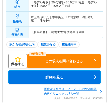
【モデル月収】
20.0
万円～
35.0
万円
程度 【モデル
年収】
300
万円～
525
万円
程度
給与
埼玉県 さいたま市中央区
ＪＲ埼京線「与野本町
駅」（徒歩3分）
勤務地
【仕事内容】 ◇診療放射線技師業務全般
仕事内容
駅から徒歩5分以内
残業少なめ
積極採用中
この求人を問い合わせる
保存する
詳細を見る
医療法人社団メディーノ しおや消化器
内科クリニックの求人一覧
更新日：2024/01/22 求人番号：9838543