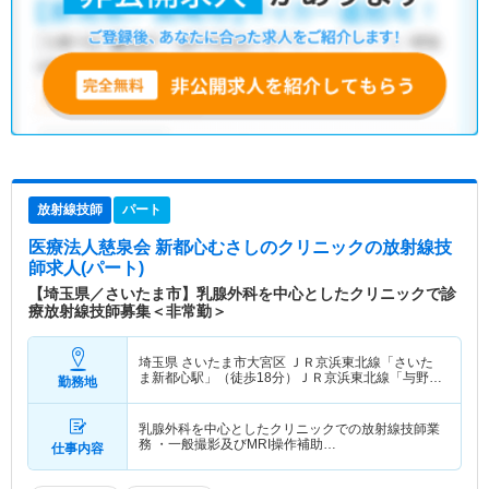
放射線技師
パート
医療法人慈泉会 新都心むさしのクリニック
の放射線技
師求人(パート)
【埼玉県／さいたま市】乳腺外科を中心としたクリニックで診
療放射線技師募集＜非常勤＞
埼玉県 さいたま市大宮区
ＪＲ京浜東北線「さいた
ま新都心駅」（徒歩18分）ＪＲ京浜東北線「与野
勤務地
駅」（徒歩15分） 他
乳腺外科を中心としたクリニックでの放射線技師業
務 ・一般撮影及びMRI操作補助…
仕事内容