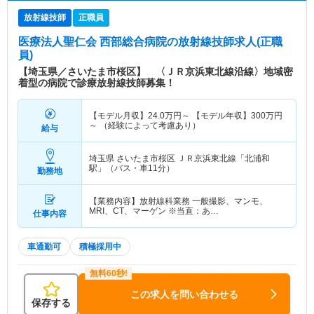
放射線技師
正職員
医療法人聖仁会 西部総合病院
の放射線技師求人(正職
員)
【埼玉県／さいたま市桜区】 〈ＪＲ京浜東北線沿線〉地域密
着型の病院で診療放射線技師募集！
【モデル月収】
24.0
万円～
【モデル年収】
300
万円
～
（経験によって考慮あり）
給与
埼玉県 さいたま市桜区
ＪＲ京浜東北線「北浦和
駅」（バス・車11分）
勤務地
【業務内容】放射線科業務 一般撮影、マンモ、
MRI、CT、マーゲン ※当直：あ…
仕事内容
車通勤可
積極採用中
この求人を問い合わせる
保存する