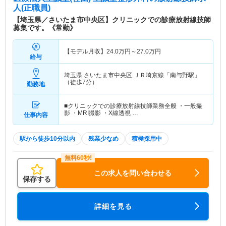
人(正職員)
【埼玉県／さいたま市中央区】クリニックでの診療放射線技師
募集です。《常勤》
【モデル月収】
24.0
万円～
27.0
万円
給与
埼玉県 さいたま市中央区
ＪＲ埼京線「南与野駅」
（徒歩7分）
勤務地
■クリニックでの診療放射線技師業務全般 ・一般撮
影 ・MRI撮影 ・X線透視 …
仕事内容
駅から徒歩10分以内
残業少なめ
積極採用中
この求人を問い合わせる
保存する
詳細を見る