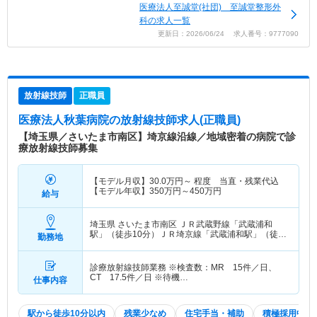
医療法人至誠堂(社団) 至誠堂整形外
科の求人一覧
更新日：2026/06/24 求人番号：9777090
放射線技師
正職員
医療法人秋葉病院
の放射線技師求人(正職員)
【埼玉県／さいたま市南区】埼京線沿線／地域密着の病院で診
療放射線技師募集
【モデル月収】
30.0
万円～
程度 当直・残業代込
【モデル年収】
350
万円～
450
万円
給与
埼玉県 さいたま市南区
ＪＲ武蔵野線「武蔵浦和
駅」（徒歩10分）ＪＲ埼京線「武蔵浦和駅」（徒歩
勤務地
10分）
診療放射線技師業務 ※検査数：MR 15件／日、
CT 17.5件／日 ※待機…
仕事内容
駅から徒歩10分以内
残業少なめ
住宅手当・補助
積極採用中