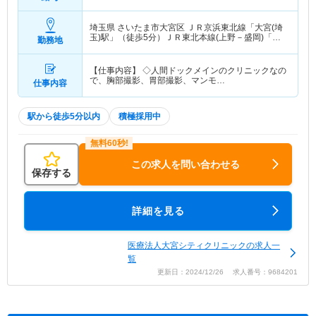
埼玉県 さいたま市大宮区
ＪＲ京浜東北線「大宮(埼
玉)駅」（徒歩5分）ＪＲ東北本線(上野－盛岡)「大
勤務地
宮(埼玉)駅」（徒歩5分） 他
【仕事内容】 ◇人間ドックメインのクリニックなの
で、胸部撮影、胃部撮影、マンモ…
仕事内容
駅から徒歩5分以内
積極採用中
この求人を問い合わせる
保存する
詳細を見る
医療法人大宮シティクリニックの求人一
覧
更新日：2024/12/26 求人番号：9684201