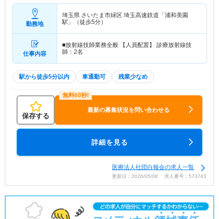
埼玉県 さいたま市緑区
埼玉高速鉄道「浦和美園
駅」（徒歩5分）
勤務地
■放射線技師業務全般 【人員配置】 診療放射線技
師：2名
仕事内容
駅から徒歩5分以内
車通勤可
残業少なめ
最新の募集状況を問い合わせる
保存する
詳細を見る
医療法人社団白報会の求人一覧
更新日：2026/05/08 求人番号：573743