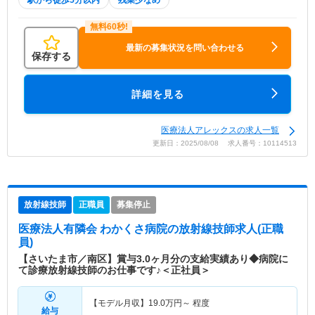
最新の募集状況を問い合わせる
保存する
詳細を見る
医療法人アレックスの求人一覧
更新日：2025/08/08 求人番号：10114513
放射線技師
正職員
募集停止
医療法人有隣会 わかくさ病院
の放射線技師求人(正職
員)
【さいたま市／南区】賞与3.0ヶ月分の支給実績あり◆病院に
て診療放射線技師のお仕事です♪＜正社員＞
【モデル月収】
19.0
万円～
程度
給与