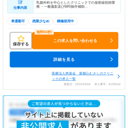
乳腺外科を中心としたクリニックでの放射線技師業
務 ・一般撮影及びMRI操作補助…
仕事内容
車通勤可
残業少なめ
積極採用中
この求人を問い合わせる
保存する
詳細を見る
医療法人慈泉会 新都心むさしのクリニ
ックの求人一覧
更新日：2024/03/04 求人番号：9135034