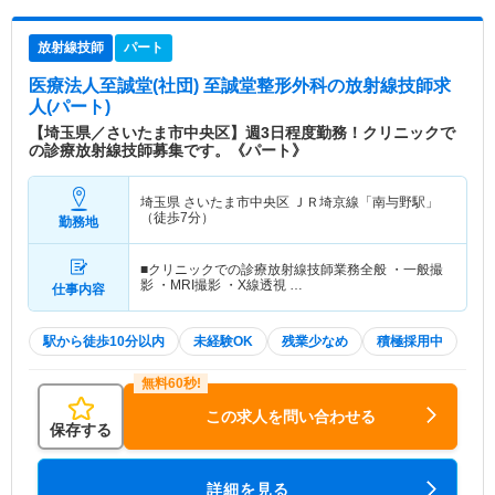
放射線技師
パート
医療法人至誠堂(社団) 至誠堂整形外科
の放射線技師求
人(パート)
【埼玉県／さいたま市中央区】週3日程度勤務！クリニックで
の診療放射線技師募集です。《パート》
埼玉県 さいたま市中央区
ＪＲ埼京線「南与野駅」
（徒歩7分）
勤務地
■クリニックでの診療放射線技師業務全般 ・一般撮
影 ・MRI撮影 ・X線透視 …
仕事内容
駅から徒歩10分以内
未経験OK
残業少なめ
積極採用中
この求人を問い合わせる
保存する
詳細を見る