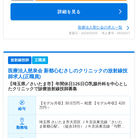
詳細を見る
医療法人聖仁会の求人一覧
更新日：2024/03/25 求人番号：9032017
放射線技師
正職員
医療法人慈泉会 新都心むさしのクリニック
の放射線技
師求人(正職員)
【埼玉県／さいたま市】年間休日126日◎乳腺外科を中心とし
たクリニックで診療放射線技師募集
【モデル月収】
30.0
万円～
程度 【モデル年収】
420
万円～
給与
埼玉県 さいたま市大宮区
ＪＲ京浜東北線「さいた
ま新都心駅」（徒歩18分）ＪＲ京浜東北線「与野
勤務地
駅」（徒歩15分） 他