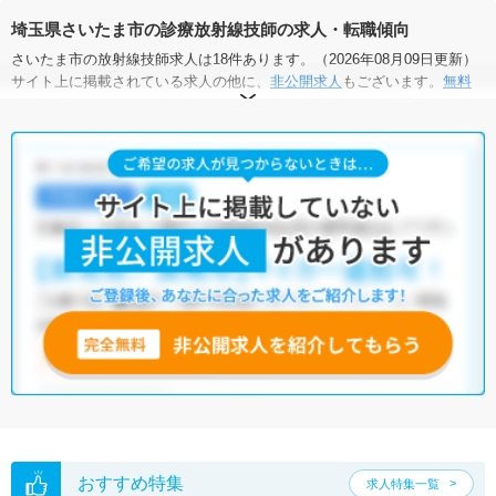
埼玉県さいたま市の診療放射線技師の求人・転職傾向
さいたま市の放射線技師求人は18件あります。（2026年08月09日更新）
サイト上に掲載されている求人の他に、
非公開求人
もございます。
無料
転職支援サービス
にお申し込みいただくと、全求人からご希望条件に合
う求人を提案させていただきます。
さいたま市の放射線技師求人では以下のような条件が人気です。
・
積極採用中
・
残業少なめ
・
住宅手当・補助あり
・
正社員(正職員)
・
病院
・
クリニック
他の条件でも人気の求人がございますので、「こだわり条件」から検索
いただくか、お気軽にお問い合わせください。
全国の放射線技師求人
から検索いただくことも可能です。
無料転職支援サービス
にお申し込みいただくと、ご希望条件をヒアリン
グした上で求人をご提案いたします。
ご希望条件がまだ定まっていない方は
人気の希望条件をピックアップし
た求人特集
をぜひご活用ください。
転職支援の他、情報収集や募集状況の確認も、お気軽にご相談くださ
い。
おすすめ特集
求人特集一覧