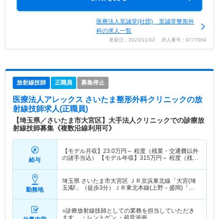
医療法人至誠堂(社団) 至誠堂整形外
科の求人一覧
更新日：2023/11/02 求人番号：9777069
放射線技師
正職員
募集停止
医療法人アレックス さいたま整形外科クリニック
の放
射線技師求人(正職員)
【埼玉県／さいたま市大宮区】大手法人クリニックでの診療放
射線技師募集《複数沿線利用可》
【モデル月収】
23.0
万円～
程度（残業・交通費以外
の諸手当込） 【モデル年収】
315
万円～
程度（残
給与
業・交通費以外の諸手当込）
埼玉県 さいたま市大宮区
ＪＲ京浜東北線「大宮(埼
玉)駅」（徒歩3分）ＪＲ東北本線(上野－盛岡)「大
勤務地
宮(埼玉)駅」（徒歩3分） 他
○診療放射線技師としての業務を担当していただき
ます。 ・レントゲン ・超音波画…