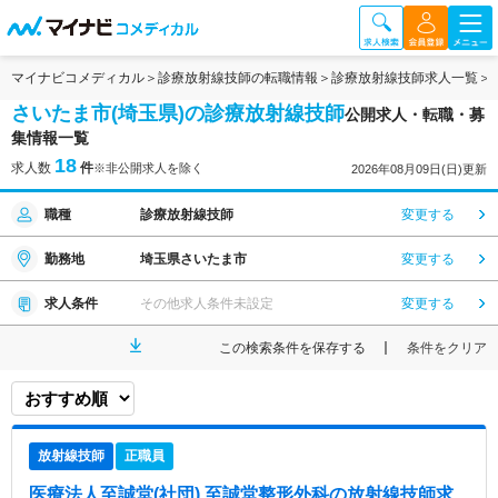
マイナビコメディカル
診療放射線技師の転職情報
診療放射線技師求人一覧
さいたま市(埼玉県)の診療放射線技師
公開求人・転職・募
集情報一覧
18
求人数
件
※非公開求人を除く
2026年08月09日(日)更新
職種
診療放射線技師
変更する
勤務地
埼玉県さいたま市
変更する
求人条件
その他求人条件未設定
変更する
この検索条件を保存する
条件をクリア
放射線技師
正職員
医療法人至誠堂(社団) 至誠堂整形外科
の放射線技師求