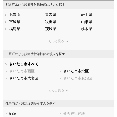
都道府県から診療放射線技師の求人を探す
北海道
青森県
岩手県
宮城県
秋田県
山形県
福島県
茨城県
栃木県
群馬県
埼玉県
千葉県
もっと見る
東京都
神奈川県
新潟県
山梨県
長野県
富山県
市区町村から診療放射線技師の求人を探す
石川県
福井県
岐阜県
静岡県
さいたま市すべて
愛知県
三重県
滋賀県
さいたま市西区
京都府
さいたま市北区
大阪府
兵庫県
さいたま市大宮区
奈良県
さいたま市見沼区
和歌山県
鳥取県
さいたま市中央区
島根県
さいたま市桜区
岡山県
もっと見る
広島県
さいたま市浦和区
山口県
さいたま市南区
徳島県
香川県
さいたま市緑区
愛媛県
さいたま市岩槻区
高知県
仕事内容・施設形態から求人を探す
福岡県
市部
佐賀県
長崎県
熊本県
川越市
病院
大分県
熊谷市
介護福祉施設
宮崎県