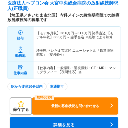
医療法人ヘブロン会 大宮中央総合病院
の放射線技師求
人(正職員)
【埼玉県／さいたま市北区】内科メインの急性期病院での診療
放射線技師の募集です
【モデル月収】
28.6
万円～
31.0
万円
諸手当込 【モ
デル年収】
383
万円～
諸手当込 ※経験により加算あ
給与
り
埼玉県 さいたま市北区
ニューシャトル「鉄道博物
館駅」（徒歩8分）
勤務地
【仕事内容】一般撮影・透視撮影・CT・MRI・マン
モグラフィー 【夜間対応】当…
仕事内容
駅から徒歩10分以内
車通勤可
最新の募集状況を問い合わせる
保存する
詳細を見る