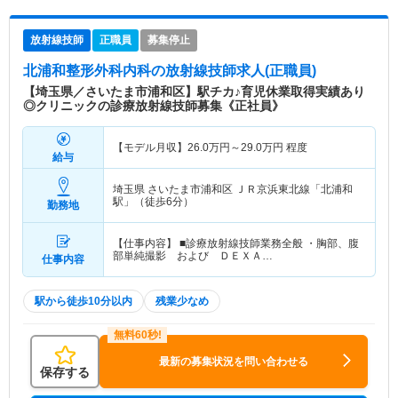
放射線技師
正職員
募集停止
北浦和整形外科内科
の放射線技師求人(正職員)
【埼玉県／さいたま市浦和区】駅チカ♪育児休業取得実績あり
◎クリニックの診療放射線技師募集《正社員》
【モデル月収】
26.0
万円～
29.0
万円
程度
給与
埼玉県 さいたま市浦和区
ＪＲ京浜東北線「北浦和
駅」（徒歩6分）
勤務地
【仕事内容】 ■診療放射線技師業務全般 ・胸部、腹
部単純撮影 および ＤＥＸＡ…
仕事内容
駅から徒歩10分以内
残業少なめ
最新の募集状況を問い合わせる
保存する