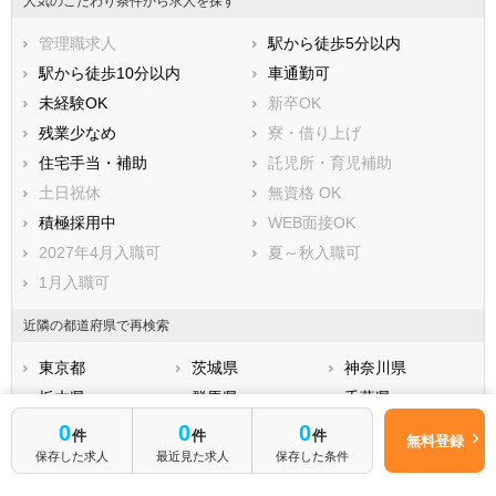
人気のこだわり条件から求人を探す
吉川市
ふじみ野市
管理職求人
駅から徒歩5分以内
白岡市
北足立郡伊奈町
駅から徒歩10分以内
車通勤可
入間郡三芳町
入間郡毛呂山町
未経験OK
新卒OK
入間郡越生町
比企郡滑川町
残業少なめ
寮・借り上げ
比企郡嵐山町
比企郡小川町
住宅手当・補助
託児所・育児補助
比企郡川島町
比企郡吉見町
土日祝休
無資格 OK
比企郡鳩山町
比企郡ときがわ町
積極採用中
WEB面接OK
秩父郡横瀬町
秩父郡皆野町
2027年4月入職可
夏～秋入職可
秩父郡長瀞町
秩父郡小鹿野町
1月入職可
秩父郡東秩父村
児玉郡美里町
児玉郡神川町
児玉郡上里町
近隣の都道府県で再検索
大里郡寄居町
南埼玉郡宮代町
東京都
茨城県
神奈川県
北葛飾郡杉戸町
北葛飾郡松伏町
栃木県
群馬県
千葉県
山梨県
0
0
0
件
件
件
無料登録
保存した求人
最近見た求人
保存した条件
近隣の市区町村で求人を再検索