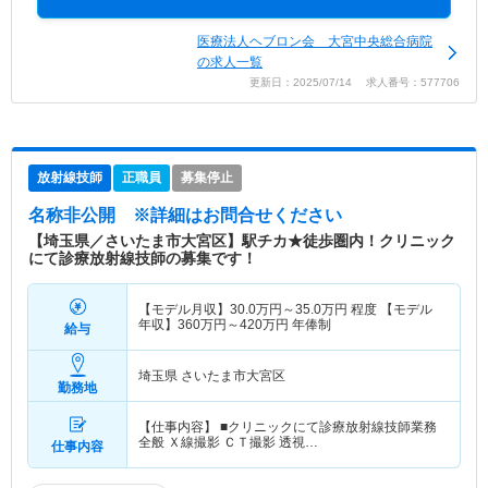
医療法人ヘブロン会 大宮中央総合病院
の求人一覧
更新日：2025/07/14 求人番号：577706
放射線技師
正職員
募集停止
名称非公開
※詳細はお問合せください
【埼玉県／さいたま市大宮区】駅チカ★徒歩圏内！クリニック
にて診療放射線技師の募集です！
【モデル月収】
30.0
万円～
35.0
万円
程度 【モデル
年収】
360
万円～
420
万円
年俸制
給与
埼玉県 さいたま市大宮区
勤務地
【仕事内容】 ■クリニックにて診療放射線技師業務
全般 Ｘ線撮影 ＣＴ撮影 透視…
仕事内容