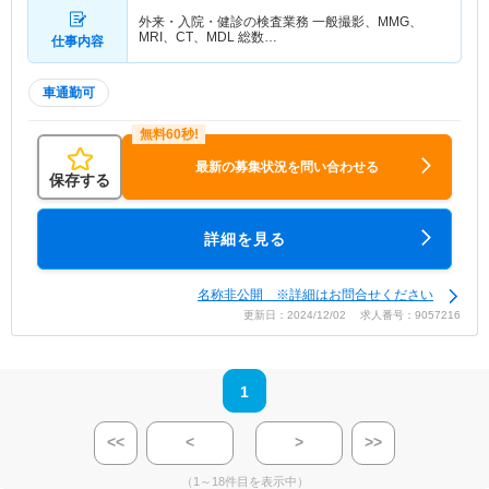
外来・入院・健診の検査業務 一般撮影、MMG、
MRI、CT、MDL 総数…
仕事内容
車通勤可
最新の募集状況を問い合わせる
保存する
詳細を見る
名称非公開 ※詳細はお問合せください
更新日：2024/12/02 求人番号：9057216
1
<<
<
>
>>
（1～18件目を表示中）