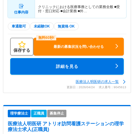
クリニックにおける医療事務としての業務全般 ■受
付・窓口対応 ■会計業務 ■外…
仕事内容
車通勤可
未経験OK
無資格 OK
最新の募集状況を問い合わせる
保存する
詳細を見る
医療法人明医研の求人一覧
更新日：2026/04/24 求人番号：9045613
理学療法士
正職員
募集停止
医療法人明医研 アトリオ訪問看護ステーション
の理学
療法士求人(正職員)