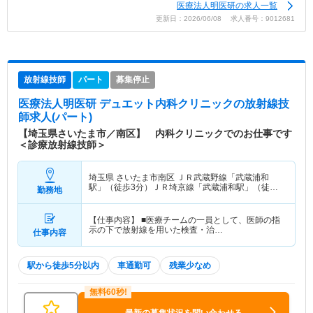
医療法人明医研の求人一覧
更新日：2026/06/08 求人番号：9012681
放射線技師
パート
募集停止
医療法人明医研 デュエット内科クリニック
の放射線技
師求人(パート)
【埼玉県さいたま市／南区】 内科クリニックでのお仕事です
＜診療放射線技師＞
埼玉県 さいたま市南区
ＪＲ武蔵野線「武蔵浦和
駅」（徒歩3分）ＪＲ埼京線「武蔵浦和駅」（徒歩3
勤務地
分）
【仕事内容】 ■医療チームの一員として、医師の指
示の下で放射線を用いた検査・治…
仕事内容
駅から徒歩5分以内
車通勤可
残業少なめ
最新の募集状況を問い合わせる