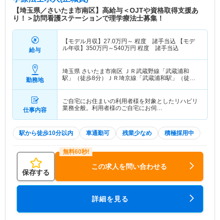
護）を展開している医療法人です。介護保険も医療
【埼玉県／さいたま市南区】高給与＜OJTや資格取得支援あ
制度も整わない時代から多職種連携を推進してお
り！＞訪問看護ステーションで理学療法士募集！
り、地域医療・在宅医療についての豊富な知見と実
績を有している点は大きな強みです。 また、法人
【モデル月収】
27.0
万円～
程度 諸手当込 【モデ
として一年を通じて研修医・医学部生・看護学生
ル年収】
350
万円～
540
万円
程度 諸手当込
給与
（訪問看護含む）等の研修受入れを行っており、教
育研修機関としても多くの実績がございます。 日
埼玉県 さいたま市南区
ＪＲ武蔵野線「武蔵浦和
本プライマリ・ケア連合学会の埼玉支部の事務局機
駅」（徒歩8分）ＪＲ埼京線「武蔵浦和駅」（徒歩8
勤務地
能もあり、プライマリケアに関する実践的な知識・
分）
技術を学ぶことが出来ます。
ご自宅にお住まいの利用者様を対象としたリハビリ
業務全般。利用者様のご自宅にお伺…
仕事内容
駅から徒歩10分以内
車通勤可
残業少なめ
積極採用中
この求人を問い合わせる
保存する
詳細を見る