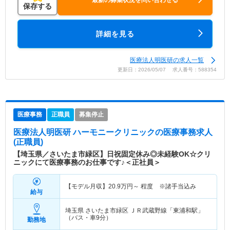
保存する
詳細を見る
医療法人明医研の求人一覧
更新日：2026/05/07 求人番号：588354
医療事務
正職員
募集停止
医療法人明医研 ハーモニークリニック
の医療事務求人
(正職員)
【埼玉県／さいたま市緑区】日祝固定休み◎未経験OK☆クリ
ニックにて医療事務のお仕事です♪＜正社員＞
【モデル月収】
20.9
万円～
程度 ※諸手当込み
給与
埼玉県 さいたま市緑区
ＪＲ武蔵野線「東浦和駅」
（バス・車9分）
勤務地