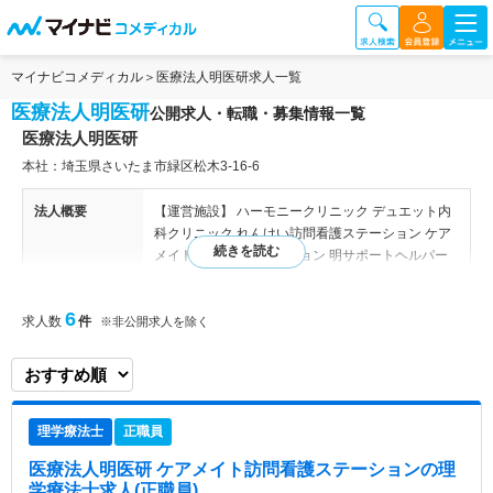
マイナビコメディカル
医療法人明医研求人一覧
医療法人明医研
公開求人・転職・募集情報一覧
医療法人明医研
本社：埼玉県さいたま市緑区松木3-16-6
法人概要
【運営施設】 ハーモニークリニック デュエット内
科クリニック れんけい訪問看護ステーション ケア
メイト訪問看護ステーション 明サポートヘルパー
ステーション 【関連施設】 ハーモニークリニッ
ク、デュエット内科クリニック、れんけい訪問看護
6
求人数
件
ステーション、ケアメイト訪問看護ステーション、
※非公開求人を除く
明サポートヘルパーステーション、アトリオ訪問看
護ステーション
病院情報補足
電子カルテ導入済み
理学療法士
正職員
特色
明医研はさいたま市で27年前から地域包括ケア
医療法人明医研 ケアメイト訪問看護ステーション
の理
（プライマリ・ケア、訪問診療、訪問看護・訪問介
学療法士求人(正職員)