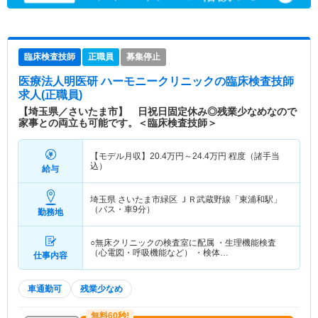
臨床検査技師
正職員
募集停止
医療法人明医研 ハーモニークリニック
の臨床検査技師
求人(正職員)
【埼玉県／さいたま市】 日祝日固定休み◎残業少なめなので
家事との両立も可能です。＜臨床検査技師＞
【モデル月収】
20.4
万円～
24.4
万円
程度（諸手当
込）
給与
埼玉県 さいたま市緑区
ＪＲ武蔵野線「東浦和駅」
（バス・車9分）
勤務地
○無床クリニックの検査室に配属 ・生理機能検査
（心電図・呼吸機能など） ・検体…
仕事内容
車通勤可
残業少なめ