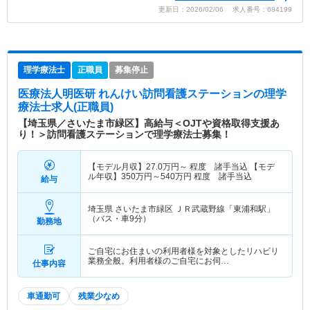
更新日：2026/02/06 求人番号：684199
理学療法士
正職員
募集停止
医療法人明医研 れんけい訪問看護ステーション
の理学
療法士求人(正職員)
【埼玉県／さいたま市緑区】高給与＜OJTや資格取得支援あ
り！＞訪問看護ステーションで理学療法士募集！
【モデル月収】
27.0
万円～
程度 諸手当込 【モデ
ル年収】
350
万円～
540
万円
程度 諸手当込
給与
埼玉県 さいたま市緑区
ＪＲ武蔵野線「東浦和駅」
（バス・車9分）
勤務地
ご自宅にお住まいの利用者様を対象としたリハビリ
業務全般。利用者様のご自宅にお伺…
仕事内容
車通勤可
残業少なめ