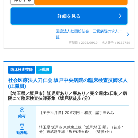
詳細を見る
医療法人社団松弘会 三愛病院の求人一
覧
更新日：2025/06/10 求人番号：9132744
臨床検査技師
正職員
社会医療法人刀仁会 坂戸中央病院
の臨床検査技師求人
(正職員)
【埼玉県／坂戸市】託児所あり／寮あり／完全週休2日制／病
院にて臨床検査技師募集《坂戸駅徒歩7分》
【モデル月収】
20.6
万円～
程度 諸手当込み
給与
埼玉県 坂戸市
東武東上線「坂戸(埼玉)駅」（徒歩7
分）東武越生線「坂戸(埼玉)駅」（徒歩7分）
勤務地