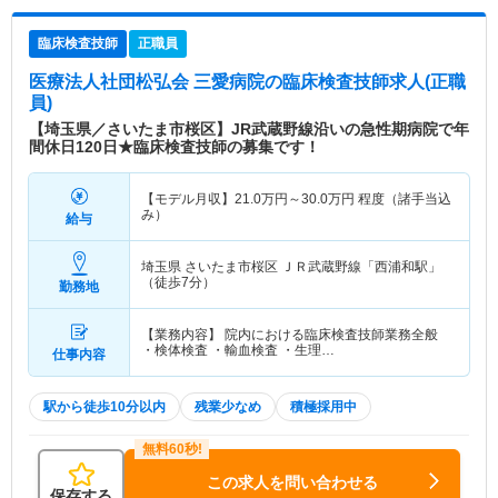
臨床検査技師
正職員
医療法人社団松弘会 三愛病院
の臨床検査技師求人(正職
員)
【埼玉県／さいたま市桜区】JR武蔵野線沿いの急性期病院で年
間休日120日★臨床検査技師の募集です！
【モデル月収】
21.0
万円～
30.0
万円
程度（諸手当込
み）
給与
埼玉県 さいたま市桜区
ＪＲ武蔵野線「西浦和駅」
（徒歩7分）
勤務地
【業務内容】 院内における臨床検査技師業務全般
・検体検査 ・輸血検査 ・生理…
仕事内容
駅から徒歩10分以内
残業少なめ
積極採用中
この求人を問い合わせる
保存する