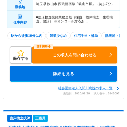
埼玉県 狭山市
西武新宿線「狭山市駅」（徒歩7分）
勤務地
■臨床検査技師業務全般（採血、検体検査、生理検
査、健診） ※オンコール対応あ…
仕事内容
駅から徒歩10分以内
残業少なめ
住宅手当・補助
託児所・育児
この求人を問い合わせる
保存する
詳細を見る
社会医療法人入間川病院の求人一覧
更新日：2025/08/26 求人番号：9842097
臨床検査技師
正職員