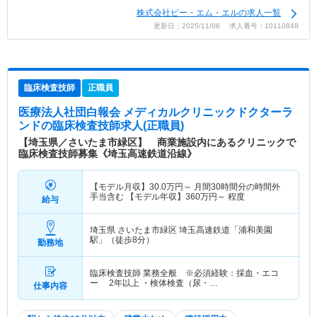
株式会社ビー・エム・エルの求人一覧
更新日：2025/11/06 求人番号：10110848
臨床検査技師
正職員
医療法人社団白報会 メディカルクリニックドクターラ
ンド
の臨床検査技師求人(正職員)
【埼玉県／さいたま市緑区】 商業施設内にあるクリニックで
臨床検査技師募集《埼玉高速鉄道沿線》
【モデル月収】
30.0
万円～
月間30時間分の時間外
手当含む 【モデル年収】
360
万円～
程度
給与
埼玉県 さいたま市緑区
埼玉高速鉄道「浦和美園
駅」（徒歩8分）
勤務地
臨床検査技師 業務全般 ※必須経験：採血・エコ
ー 2年以上 ・検体検査（尿・…
仕事内容