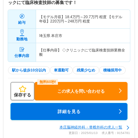
ックにて臨床検査技師の募集です！
【モデル月収】
18.4
万円～
20.7
万円
程度 【モデル
年収】
220
万円～
248
万円
程度
給与
埼玉県 本庄市
勤務地
【仕事内容】 ◇クリニックにて臨床検査技師業務全
般
仕事内容
駅から徒歩10分以内
車通勤可
残業少なめ
積極採用中
この求人を問い合わせる
保存する
詳細を見る
本庄脳神経外科・脊椎外科の求人一覧
更新日：2025/01/13 求人番号：9154781