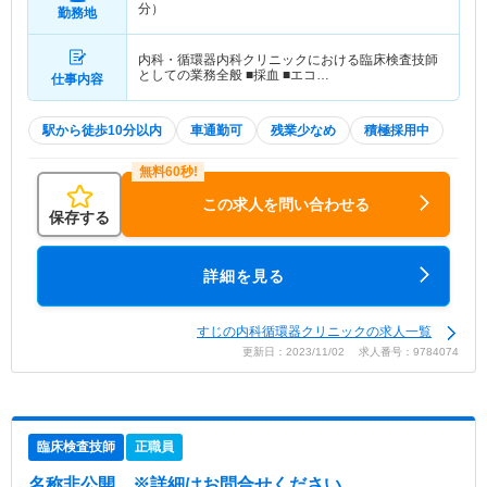
分）
勤務地
内科・循環器内科クリニックにおける臨床検査技師
としての業務全般 ■採血 ■エコ…
仕事内容
駅から徒歩10分以内
車通勤可
残業少なめ
積極採用中
この求人を問い合わせる
保存する
詳細を見る
すじの内科循環器クリニックの求人一覧
更新日：2023/11/02 求人番号：9784074
臨床検査技師
正職員
名称非公開
※詳細はお問合せください