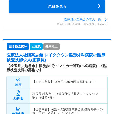
詳細を見る
医療法人仁栄会の求人一覧
更新日：2026/04/16 求人番号：9875718
臨床検査技師
正職員
募集停止
医療法人社団髙志館 レイクタウン整形外科病院
の臨床
検査技師求人(正職員)
【埼玉県／越谷市】駅徒歩9分・マイカー通勤OK◎病院にて臨
床検査技師の募集です
【モデル年収】
23
万円～
35
万円
※経験により
給与
埼玉県 越谷市
ＪＲ武蔵野線「越谷レイクタウン
駅」（徒歩9分）
勤務地
【仕事内容】 ■臨床検査技師業務全般 整形外科（外
来、手術、入院）を中心とした…
仕事内容