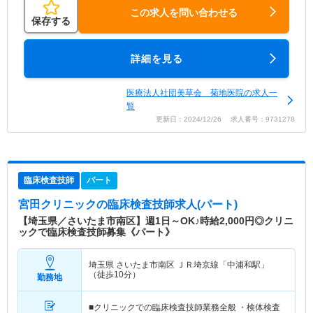
この求人を問い合わせる
保存する
詳細を見る
医療法人社団美草会 菊地医院の求人一
覧
更新日：2024/12/26 求人番号：9731278
臨床検査技師
パート
宮田クリニック
の臨床検査技師求人(パート)
【埼玉県／さいたま市南区】週1日～OK♪時給2,000円◎クリニ
ックで臨床検査技師募集《パート》
埼玉県 さいたま市南区
ＪＲ埼京線「中浦和駅」
（徒歩10分）
勤務地
■クリニックでの臨床検査技師業務全般 ・検体検査