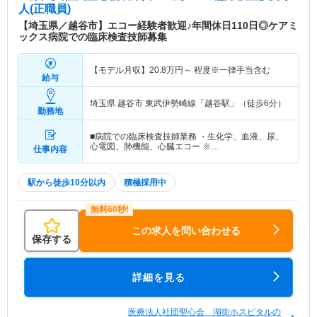
人(正職員)
【埼玉県／越谷市】エコー経験者歓迎♪年間休日110日◎ケアミ
ックス病院での臨床検査技師募集
【モデル月収】
20.8
万円～
程度※一律手当含む
給与
埼玉県 越谷市
東武伊勢崎線「越谷駅」（徒歩6分）
勤務地
■病院での臨床検査技師業務 ・生化学、血液、尿、
心電図、肺機能、心臓エコー ※…
仕事内容
駅から徒歩10分以内
積極採用中
この求人を問い合わせる
保存する
詳細を見る
医療法人社団聖心会 湖街ホスピタルの