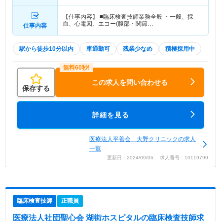
分）
【仕事内容】 ■臨床検査技師業務全般 ・一般、採
血、心電図、エコー(腹部・関節…
仕事内容
駅から徒歩10分以内
車通勤可
残業少なめ
積極採用中
この求人を問い合わせる
保存する
詳細を見る
医療法人平善会 大野クリニックの求人
一覧
更新日：2024/09/06 求人番号：10119799
臨床検査技師
正職員
医療法人社団聖心会 湖街ホスピタル
の臨床検査技師求