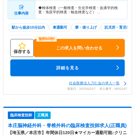
◆検体検査（一般検査・生化学検査・血液学的検
査・免疫学的検査・輸血検査など） …
仕事内容
駅から徒歩10分以内
車通勤可
寮・借り上げ
託児所・育児補助
この求人を問い合わせる
保存する
詳細を見る
社会医療法人刀仁会の求人一覧
更新日：2025/02/27 求人番号：9052107
臨床検査技師
正職員
本庄脳神経外科・脊椎外科
の臨床検査技師求人(正職員)
【埼玉県／本庄市】年間休日120日★マイカー通勤可能♪クリニ