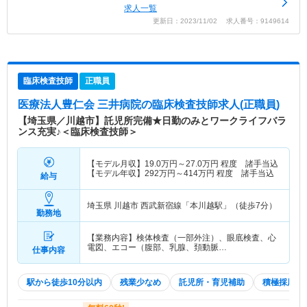
求人一覧
更新日：2023/11/02 求人番号：9149614
臨床検査技師
正職員
医療法人豊仁会 三井病院
の臨床検査技師求人(正職員)
【埼玉県／川越市】託児所完備★日勤のみとワークライフバラ
ンス充実♪＜臨床検査技師＞
【モデル月収】
19.0
万円～
27.0
万円
程度 諸手当込
【モデル年収】
292
万円～
414
万円
程度 諸手当込
給与
埼玉県 川越市
西武新宿線「本川越駅」（徒歩7分）
勤務地
【業務内容】検体検査（一部外注）、眼底検査、心
電図、エコー（腹部、乳腺、頚動脈…
仕事内容
駅から徒歩10分以内
残業少なめ
託児所・育児補助
積極採用中