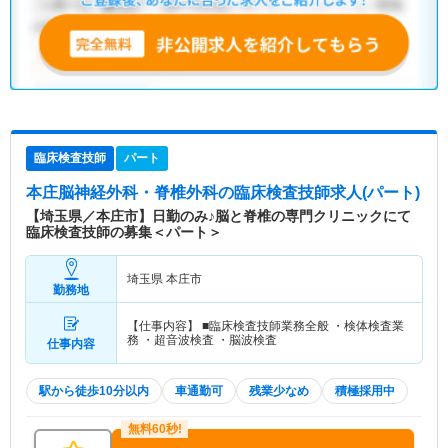
臨床検査技師
パート
本庄脳神経外科・脊椎外科
の臨床検査技師求人(パート)
【埼玉県／本庄市】日勤のみ♪脳と脊椎の専門クリニックにて
臨床検査技師の募集＜パート＞
埼玉県 本庄市
勤務地
【仕事内容】 ■臨床検査技師業務全般 ・検体検査業
務 ・超音波検査 ・脳波検査
仕事内容
駅から徒歩10分以内
車通勤可
残業少なめ
積極採用中