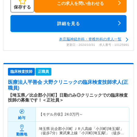
この求人を問い合わせる
保存する
詳細を見る
本庄脳神経外科・脊椎外科の求人一覧
更新日：2024/10/31 求人番号：10125991
臨床検査技師
正職員
医療法人平善会 大野クリニック
の臨床検査技師求人(正
職員)
【埼玉県／比企郡小川町】日勤のみ◎クリニックでの臨床検査
技師の募集です！＜正社員＞
【モデル月収】
24.0
万円～
給与
埼玉県 比企郡小川町
ＪＲ八高線「小川町(埼玉)駅」
（徒歩7分）東武東上線「小川町(埼玉)駅」（徒歩7
勤務地