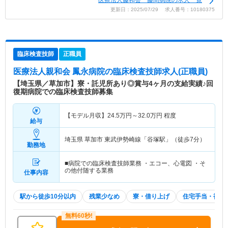
医療法人藤和会 藤間病院の求人一覧
更新日：2025/07/29 求人番号：10180375
臨床検査技師
正職員
医療法人親和会 鳳永病院
の臨床検査技師求人(正職員)
【埼玉県／草加市】寮・託児所あり◎賞与4ヶ月の支給実績♪回
復期病院での臨床検査技師募集
【モデル月収】
24.5
万円～
32.0
万円
程度
給与
埼玉県 草加市
東武伊勢崎線「谷塚駅」（徒歩7分）
勤務地
■病院での臨床検査技師業務 ・エコー、心電図 ・そ
の他付随する業務
仕事内容
駅から徒歩10分以内
残業少なめ
寮・借り上げ
住宅手当・補助