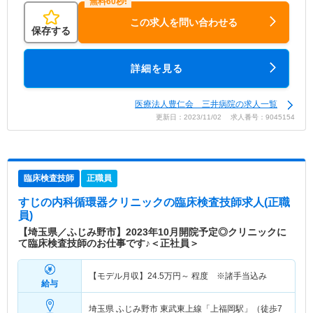
この求人を問い合わせる
保存する
詳細を見る
医療法人豊仁会 三井病院の求人一覧
更新日：2023/11/02 求人番号：9045154
臨床検査技師
正職員
すじの内科循環器クリニック
の臨床検査技師求人(正職
員)
【埼玉県／ふじみ野市】2023年10月開院予定◎クリニックに
て臨床検査技師のお仕事です♪＜正社員＞
【モデル月収】
24.5
万円～
程度 ※諸手当込み
給与
埼玉県 ふじみ野市
東武東上線「上福岡駅」（徒歩7