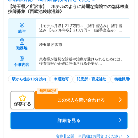
【埼玉県／所沢市】 ホテルのように綺麗な病院での臨床検査
技師募集《西武池袋線沿線》
【モデル月収】
21.3
万円～
（諸手当込み） 諸手当
込み 【モデル年収】
213
万円～
（諸手当込み） 諸
給与
手当込み
埼玉県 所沢市
勤務地
患者様が適切な診断や治療が受けられるためには、
検査情報が正確に評価される必要が…
仕事内容
駅から徒歩10分以内
車通勤可
託児所・育児補助
積極採用中
この求人を問い合わせる
保存する
詳細を見る
名称非公開 ※詳細はお問合せください