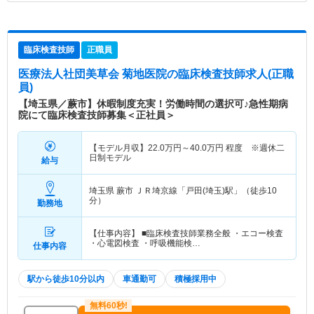
臨床検査技師
正職員
医療法人社団美草会 菊地医院
の臨床検査技師求人(正職
員)
【埼玉県／蕨市】休暇制度充実！労働時間の選択可♪急性期病
院にて臨床検査技師募集＜正社員＞
【モデル月収】
22.0
万円～
40.0
万円
程度 ※週休二
日制モデル
給与
埼玉県 蕨市
ＪＲ埼京線「戸田(埼玉)駅」（徒歩10
分）
勤務地
【仕事内容】 ■臨床検査技師業務全般 ・エコー検査
・心電図検査 ・呼吸機能検…
仕事内容
駅から徒歩10分以内
車通勤可
積極採用中