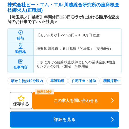
株式会社ビー・エム・エル 川越総合研究所
の臨床検査
技師求人(正職員)
【埼玉県／川越市】年間休日123日◎ラボにおける臨床検査技
師のお仕事です♪＜正社員＞
【モデル月収】
22.5
万円～
31.0
万円
程度
給与
埼玉県 川越市
ＪＲ川越線「的場駅」（徒歩6分）
勤務地
ラボにおける臨床検査技師としての業務全般 ■検査
サンプルの分析・測定 ※採用後…
仕事内容
駅から徒歩10分以内
車通勤可
住宅手当・補助
積極採用中
この求人を問い合わせる
保存する
詳細を見る