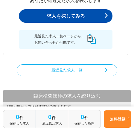
あなたが最近見た求人を表示します
求人を探してみる
最近見た求人一覧ページから、
お問い合わせが可能です。
最近見た求人一覧
臨床検査技師の求人を絞り込む
都道府県から臨床検査技師の求人を探す
0
0
0
件
件
件
北海道
青森県
岩手県
無料登録
保存した求人
最近見た求人
保存した条件
宮城県
秋田県
山形県
福島県
茨城県
栃木県