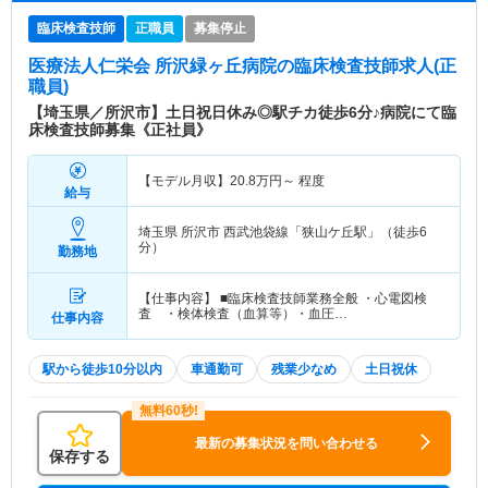
臨床検査技師
正職員
募集停止
医療法人仁栄会 所沢緑ヶ丘病院
の臨床検査技師求人(正
職員)
【埼玉県／所沢市】土日祝日休み◎駅チカ徒歩6分♪病院にて臨
床検査技師募集《正社員》
【モデル月収】
20.8
万円～
程度
給与
埼玉県 所沢市
西武池袋線「狭山ケ丘駅」（徒歩6
分）
勤務地
【仕事内容】 ■臨床検査技師業務全般 ・心電図検
査 ・検体検査（血算等）・血圧…
仕事内容
駅から徒歩10分以内
車通勤可
残業少なめ
土日祝休
最新の募集状況を問い合わせる
保存する