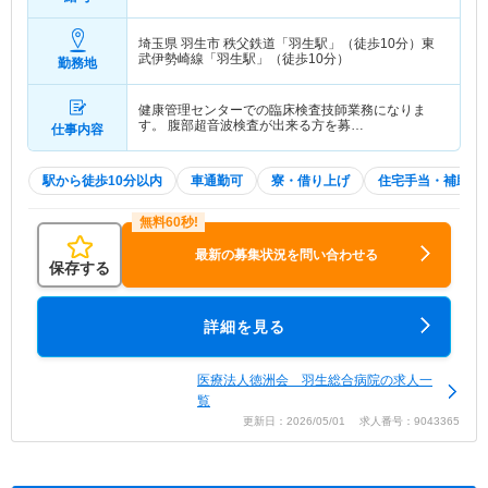
埼玉県 羽生市
秩父鉄道「羽生駅」（徒歩10分）東
武伊勢崎線「羽生駅」（徒歩10分）
勤務地
健康管理センターでの臨床検査技師業務になりま
す。 腹部超音波検査が出来る方を募…
仕事内容
駅から徒歩10分以内
車通勤可
寮・借り上げ
住宅手当・補助
最新の募集状況を問い合わせる
保存する
詳細を見る
医療法人徳洲会 羽生総合病院の求人一
覧
更新日：2026/05/01 求人番号：9043365