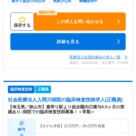
駅から徒歩10分以内
残業少なめ
積極採用中
この求人を問い合わせる
保存する
詳細を見る
医療法人社団白報会の求人一覧
更新日：2026/02/09 求人番号：574259
臨床検査技師
正職員
社会医療法人入間川病院
の臨床検査技師求人(正職員)
【埼玉県／狭山市】最寄り駅より徒歩圏内◎賞与4.5ヶ月の実
績あり♪病院での臨床検査技師募集！＜常勤＞
【モデル月収】
21.0
万円～
26.0
万円
程度
給与