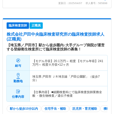
更新日：2025/04/07 求人番号：565898
臨床検査技師
正職員
株式会社戸田中央臨床検査研究所
の臨床検査技師求人
(正職員)
【埼玉県／戸田市】駅から徒歩圏内♪大手グループ病院が運営
する登録衛生検査所にて臨床検査技師の募集！
【モデル月収】
20.1
万円～
程度 【モデル年収】
241
万円～
程度※月収×12ヶ月
給与
埼玉県 戸田市
ＪＲ埼京線「戸田公園駅」（徒歩7
分）
勤務地
【仕事内容】 ■細菌検査科にて臨床検査技師業務全
般 ・微生物検査／遺伝子検査
仕事内容
駅から徒歩10分以内
住宅手当・補助
託児所・育児補助
積極採