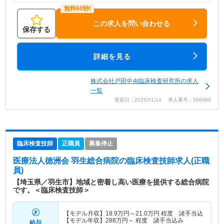
この求人を問い合わせる
保存する
詳細を見る
株式会社戸田中央臨床検査研究所の求人
一覧
更新日：2025/01/14 求人番号：566989
臨床検査技師
正職員
募集停止
医療法人徳洲会 羽生総合病院
の臨床検査技師求人(正職
員)
【埼玉県／羽生市】地域と密着し高い医療を提供する総合病院
です。＜臨床検査技師＞
【モデル月収】
18.9
万円～
21.0
万円
程度 諸手当込
【モデル年収】
288
万円～
程度 諸手当込み
給与