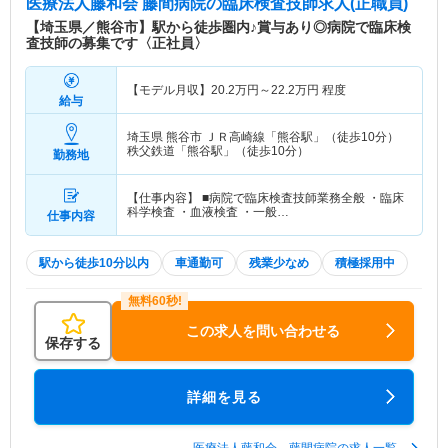
医療法人藤和会 藤間病院
の臨床検査技師求人(正職員)
【埼玉県／熊谷市】駅から徒歩圏内♪賞与あり◎病院で臨床検
査技師の募集です〈正社員〉
【モデル月収】
20.2
万円～
22.2
万円
程度
給与
埼玉県 熊谷市
ＪＲ高崎線「熊谷駅」（徒歩10分）
秩父鉄道「熊谷駅」（徒歩10分）
勤務地
【仕事内容】 ■病院で臨床検査技師業務全般 ・臨床
科学検査 ・血液検査 ・一般…
仕事内容
駅から徒歩10分以内
車通勤可
残業少なめ
積極採用中
この求人を問い合わせる
保存する
詳細を見る