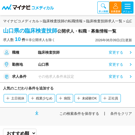
マイナビコメディカル
臨床検査技師の転職情報
臨床検査技師求人一覧
山口
山口県の臨床検査技師
公開求人・転職・募集情報一覧
10
求人数
件
※非公開求人を除く
2026年08月09日(日)更新
職種
臨床検査技師
変更する
勤務地
山口県
変更する
求人条件
その他求人条件未設定
変更する
人気のこだわり条件を追加する
土日祝休
残業少なめ
病院
未経験OK
正社員
この検索条件を保存する
条件をクリア