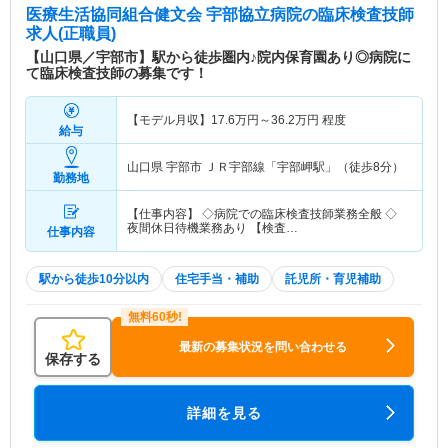
医療生活協同組合健文会 宇部協立病院
の臨床検査技師
求人(正職員)
【山口県／宇部市】駅から徒歩圏内♪院内保育園あり◎病院に
て臨床検査技師の募集です！
【モデル月収】
17.6
万円～
36.2
万円
程度
給与
山口県 宇部市
ＪＲ宇部線「宇部岬駅」（徒歩8分）
勤務地
【仕事内容】 ◇病院での臨床検査技師業務全般 ◇
夜間休日待機業務あり 【検査…
仕事内容
駅から徒歩10分以内
住宅手当・補助
託児所・育児補助
最新の募集状況を問い合わせる
保存する
詳細を見る