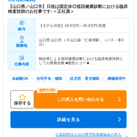
【山口県／山口市】日祝は固定休◎巡回健康診断における臨床
検査技師のお仕事です♪＜正社員＞
【モデル月収】
18.6
万円～
26.4
万円
程度
給与
山口県 山口市
ＪＲ山口線「仁保津駅」（バス・車3
分）
勤務地
検診車による巡回健康診断における臨床検査技師と
しての業務全般 ■腹部エコー ■…
仕事内容
未経験OK
住宅手当・補助
託児所・育児補助
積極採用中
この求人を問い合わせる
保存する
詳細を見る
公益財団法人山口県予防保健協会の求人