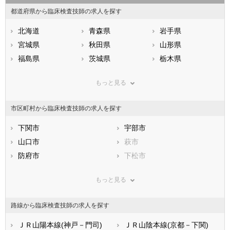
都道府県から臨床検査技師の求人を探す
北海道
青森県
岩手県
宮城県
秋田県
山形県
福島県
茨城県
栃木県
群馬県
埼玉県
千葉県
もっと見る
東京都
神奈川県
新潟県
山梨県
長野県
富山県
市区町村から臨床検査技師の求人を探す
石川県
福井県
岐阜県
静岡県
下関市
愛知県
宇部市
三重県
滋賀県
山口市
京都府
萩市
大阪府
兵庫県
防府市
奈良県
下松市
和歌山県
鳥取県
岩国市
島根県
光市
岡山県
もっと見る
広島県
長門市
山口県
柳井市
徳島県
香川県
美祢市
愛媛県
周南市
高知県
路線から臨床検査技師の求人を探す
福岡県
山陽小野田市
佐賀県
大島郡周防大島町
長崎県
熊本県
玖珂郡和木町
ＪＲ山陽本線(神戸－門司)
大分県
熊毛郡上関町
ＪＲ山陰本線(京都－下関)
宮崎県