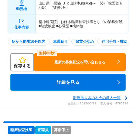
山口県 下関市
ＪＲ山陰本線(京都－下関)「梶栗郷台
地駅」（徒歩6分）
勤務地
精神科病院における臨床検査技師としての業務全般
■脳波検査 ■心電図 ■検体検…
仕事内容
駅から徒歩10分以内
車通勤可
残業少なめ
住宅手当・補助
最新の募集状況を問い合わせる
保存する
詳細を見る
医療法人水の木会の求人一覧
更新日：2025/05/23 求人番号：9785834
臨床検査技師
正職員
募集停止