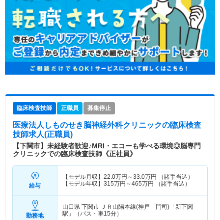
臨床検査技師
正職員
募集停止
医療法人しものせき脳神経外科クリニック
の臨床検査
技師求人(正職員)
【下関市】未経験者歓迎♪MRI・エコーも学べる環境◎脳専門
クリニックでの臨床検査技師《正社員》
【モデル月収】
22.0
万円～
33.0
万円
（諸手当込）
【モデル年収】
315
万円～
465
万円
（諸手当込）
給与
山口県 下関市
ＪＲ山陽本線(神戸－門司)「新下関
駅」（バス・車15分）
勤務地