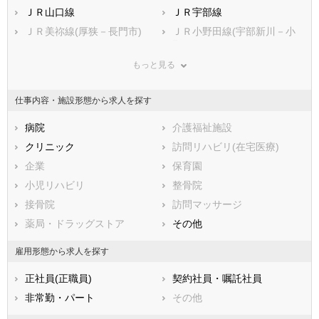
鹿児島県
熊毛郡田布施町
ＪＲ山口線
沖縄県
熊毛郡平生町
ＪＲ宇部線
阿武郡阿武町
ＪＲ美祢線(厚狭－長門市)
ＪＲ小野田線(宇部新川－小
野田)
ＪＲ岩徳線
錦川鉄道錦川清流線
もっと見る
仕事内容・施設形態から求人を探す
病院
介護福祉施設
クリニック
訪問リハビリ(在宅医療)
企業
保育園
小児リハビリ
整骨院
接骨院
訪問マッサージ
薬局・ドラッグストア
その他
雇用形態から求人を探す
正社員(正職員)
契約社員・嘱託社員
非常勤・パート
その他