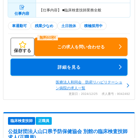
【仕事内容】 ■臨床検査技師業務全般
仕事内容
車通勤可
残業少なめ
土日祝休
積極採用中
この求人を問い合わせる
保存する
詳細を見る
医療法人和同会 防府リハビリテーショ
ン病院の求人一覧
更新日：2024/12/25 求人番号：9042492
臨床検査技師
正職員
公益財団法人山口県予防保健協会 別館
の臨床検査技師
求人(正職員)