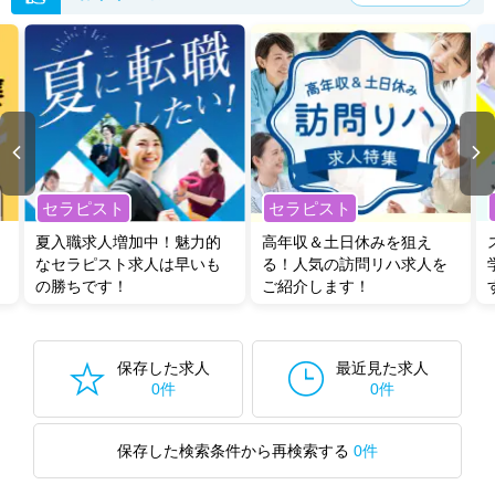
山口県の臨床検査技師求人では以下のような条件が人気です。
・
土日祝休
・
積極採用中
・
残業少なめ
・
正社員(正職員)
・
病
院
・
クリニック
・
その他
他の条件でも人気の求人がございますので、「こだわり条件」から検索
いただくか、お気軽にお問い合わせください。
全国の臨床検査技師求人
から検索いただくことも可能です。
セラピスト
セラピスト
無料転職支援サービス
にお申し込みいただくと、ご希望条件をヒアリン
グした上で求人をご提案いたします。
夏入職求人増加中！魅力的
高年収＆土日休みを狙え
ご希望条件がまだ定まっていない方は
人気の希望条件をピックアップし
なセラピスト求人は早いも
る！人気の訪問リハ求人を
た求人特集
をぜひご活用ください。
の勝ちです！
ご紹介します！
転職支援の他、情報収集や募集状況の確認も、お気軽にご相談くださ
い。
保存した求人
最近見た求人
0件
0件
保存した検索条件から再検索する
0件