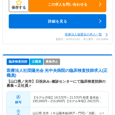
この求人を問い合わせる
保存する
詳細を見る
医療法人協愛会の求人一覧
更新日：2025/11/25 求人番号：10120960
臨床検査技師
正職員
募集停止
医療法人社団陽光会 光中央病院
の臨床検査技師求人(正
職員)
【山口県／光市】日祝休み♪健診センターにて臨床検査技師の
募集＜正社員＞
【モデル月収】
19.5
万円～
21.5
万円
程度 基本給：
195,000円～215,950円 【モデル年収】
292
万円～
給与
323
万円
程度※賞与込、別途残業代支給
山口県 光市
ＪＲ山陽本線(神戸－門司)「光駅」（バ