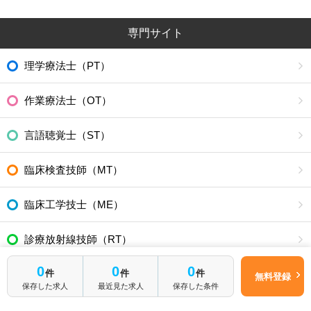
専門サイト
理学療法士（PT）
作業療法士（OT）
言語聴覚士（ST）
臨床検査技師（MT）
臨床工学技士（ME）
診療放射線技師（RT）
0
0
0
件
件
件
管理栄養士/栄養士（NRD）
無料登録
保存した求人
最近見た求人
保存した条件
その他・医療介護職