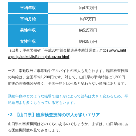
平均年収
約470万円
平均月給
約32万円
男性年収
約515万円
女性年収
約425万円
（出典：厚生労働省「平成30年賃金構造基本統計調査」/
https://www.mhl
w.go.jp/toukei/list/chinginkouzou.html
）
一方、常勤以外に非常勤やアルバイトの求人も見られます。臨床検査技師
の時給は、全国平均1,200円です。対して、山口県の平均時給は1,200円
前後の医療機関が多く、
全国平均と比べると変わらない傾向にあります。
勤続年数やどのような職場で働くかによって給与は大きく変わるため、平
均給与より多くもらっている方もいます。
3. 【山口県】臨床検査技師の求人が多いエリア
山口県の医療機関はどのくらいあるのでしょうか。まずは、山口県内にあ
る医療機関数を見てみましょう。