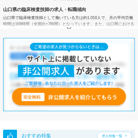
山口県の臨床検査技師の求人・転職傾向
山口県で臨床検査技師として働いている方は約1,010人で、月の平均労働
時間は168時間（全国比+7時間）となっています。また、山口県における
臨床検査技師の平均年収は434.7万円で、全国平均の496.5万円と比べてや
や低い状況です。
臨床検査技師の有効求人倍率は、全国平均が1.42倍なのに対して、山口県
は0.89倍。こちらもやや低い傾向にあります。一方で、山口県には病院が
141施設、クリニックが1,019施設あり、臨床検査技師として働ける施設
が豊富です。さまざまな求人の中から、ぜひ自分の条件に合った職場を
探してみてください。
マイナビコメディカルでは、サイトに掲載されていない非公開求人や限
定求人も多数取り扱っております。もしご希望の条件に合った求人が見
つからない場合は、キャリアアドバイザーが非公開求人を含む中から厳
選してご紹介いたしますので、ぜひご活用ください。
※各種数字情報は2023年1月 マイナビ調べによる
山口県の臨床検査技師求人は10件あります。（2026年08月09日更新）
サイト上に掲載されている求人の他に、
非公開求人
もございます。
無料
転職支援サービス
にお申し込みいただくと、全求人からご希望条件に合
う求人を提案させていただきます。
おすすめ特集
求人特集一覧