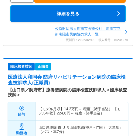
詳細を見る
公益財団法人周南市医療公社 周南市立
新南陽市民病院の求人一覧
更新日：2026/02/13 求人番号：10236270
臨床検査技師
正職員
医療法人和同会 防府リハビリテーション病院
の臨床検
査技師求人(正職員)
【山口県／防府市】療養型病院の臨床検査技師求人＜臨床検査
技師＞
【モデル月収】
14.3
万円～
程度（諸手当込） 【モ
デル年収】
224
万円～
程度（諸手当込）
給与
山口県 防府市
ＪＲ山陽本線(神戸－門司)「大道駅」
（バス・車7分）
勤務地