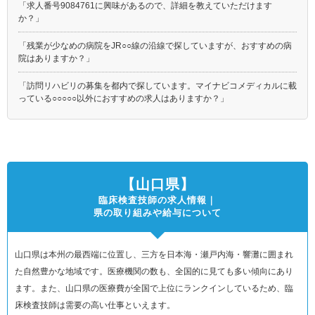
「求人番号9084761に興味があるので、詳細を教えていただけます
か？」
「残業が少なめの病院をJR○○線の沿線で探していますが、おすすめの病
院はありますか？」
「訪問リハビリの募集を都内で探しています。マイナビコメディカルに載
っている○○○○○以外におすすめの求人はありますか？」
【山口県】
臨床検査技師の求人情報｜
県の取り組みや給与について
山口県は本州の最西端に位置し、三方を日本海・瀬戸内海・響灘に囲まれ
た自然豊かな地域です。医療機関の数も、全国的に見ても多い傾向にあり
ます。また、山口県の医療費が全国で上位にランクインしているため、臨
床検査技師は需要の高い仕事といえます。