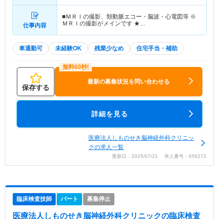
■ＭＲＩの撮影、頸動脈エコー・脳波・心電図等 ※
ＭＲＩの撮影がメインです ★…
仕事内容
車通勤可
未経験OK
残業少なめ
住宅手当・補助
最新の募集状況を問い合わせる
保存する
詳細を見る
医療法人しものせき脳神経外科クリニッ
クの求人一覧
更新日：2025/07/21 求人番号：656272
臨床検査技師
パート
募集停止
医療法人しものせき脳神経外科クリニック
の臨床検査