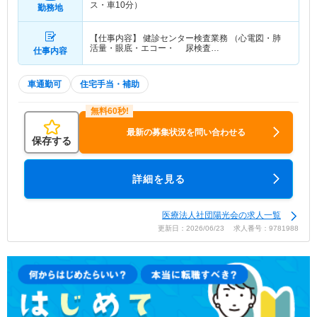
ス・車10分）
勤務地
【仕事内容】 健診センター検査業務 （心電図・肺
活量・眼底・エコー・ 尿検査…
仕事内容
車通勤可
住宅手当・補助
最新の募集状況を問い合わせる
保存する
詳細を見る
医療法人社団陽光会の求人一覧
更新日：2026/06/23 求人番号：9781988