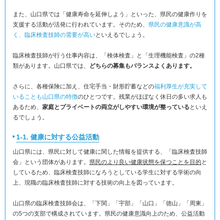
また、山口県では「健康寿命を延伸しよう」といった、県民の健康作りを
支援する活動が活発に行われています。そのため、
県民の健康意識が高
く、臨床検査技師の需要が高い
といえるでしょう。
臨床検査技師が行う仕事内容は、「検体検査」と「生理機能検査」の2種
類があります。山口県では、
どちらの募集もバランスよくあります。
さらに、各種保険に加え、住宅手当・財形貯蓄などの
福利厚生が充実して
いることも山口県の特徴
のひとつです。残業がほぼなく休日の多い求人も
あるため、
家庭とプライベートの両立がしやすい環境が整っている
といえ
るでしょう。
1-1. 健康に対する公益活動
山口県には、県民に対して健康に関した情報を提供する、「臨床検査技師
会」という団体があります。
県民のより良い健康状態を保つことを目的
と
しているため、臨床検査技師になろうとしている学生に対する学術の向
上、現職の臨床検査技師に対する技術の向上を図っています。
山口県の臨床検査技師会は、「下関」「宇部」「山口」「徳山」「周東」
の5つの支部で構成されています。県民の健康意識向上のため、公益活動