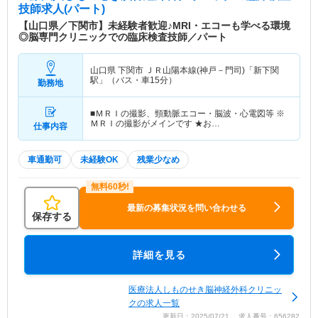
技師求人(パート)
【山口県／下関市】未経験者歓迎♪MRI・エコーも学べる環境
◎脳専門クリニックでの臨床検査技師／パート
山口県 下関市
ＪＲ山陽本線(神戸－門司)「新下関
駅」（バス・車15分）
勤務地
■ＭＲＩの撮影、頸動脈エコー・脳波・心電図等 ※
ＭＲＩの撮影がメインです ★お…
仕事内容
車通勤可
未経験OK
残業少なめ
最新の募集状況を問い合わせる
保存する
詳細を見る
医療法人しものせき脳神経外科クリニッ
クの求人一覧
更新日：2025/07/21 求人番号：656282