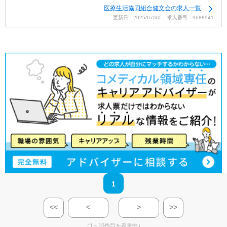
医療生活協同組合健文会の求人一覧
更新日：2025/07/30 求人番号：9688941
1
<<
<
>
>>
（1～10件目を表示中）