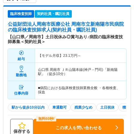
臨床検査技師
契約社員・嘱託社員
公益財団法人周南市医療公社 周南市立新南陽市民病院
の臨床検査技師求人(契約社員・嘱託社員)
【山口県／周南市】土日祝休み◎賞与あり♪病院の臨床検査技
師募集＜契約社員＞
【モデル月収】
23.1
万円～
給与
山口県 周南市
ＪＲ山陽本線(神戸－門司)「新南陽
駅」（徒歩10分）
勤務地
■病院における臨床検査技師業務全般 ・各種検査、
採血
仕事内容
駅から徒歩10分以内
車通勤可
残業少なめ
土日祝休
積極採
この求人を問い合わせる
保存する