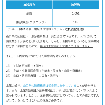
施設種別
施設数
病院
1,051
一般診療所(クリニック)
145
（出典：日本医師会「地域医療情報システム」/
http://jmap.jp/
）
山口県の病院数・一般診療所数は、共に全国で19位です。人口に対して
施設数が十分あるとはいえません。しかし、全国平均と比べると医療機関
数は多い傾向にあるので、
臨床検査技師として働くには困りません。
また、山口県内を8つに分けた医療圏を見てみましょう。
1位：下関市医療圏（下関市）
2位：宇部・小野田医療圏（宇部市・美祢市・山陽小野田市）
3位：山口・防府医療圏（山口市・防府市）
上記の通り、
山口県の医療機関は都市部に集中している
ことが分かりま
す。また、上記3医療圏の医療機関数は、それほど差がなくバランスよく
置かれています。しかし、医療機関が充実していても、全ての施設で求人
が出ているわけではないため注意が必要です。