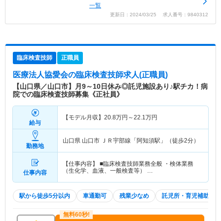
一覧
更新日：2024/03/25 求人番号：9840312
臨床検査技師
正職員
医療法人協愛会
の臨床検査技師求人(正職員)
【山口県／山口市】月9～10日休み◎託児施設あり♪駅チカ！病
院での臨床検査技師募集《正社員》
【モデル月収】
20.8
万円～
22.1
万円
給与
山口県 山口市
ＪＲ宇部線「阿知須駅」（徒歩2分）
勤務地
【仕事内容】 ■臨床検査技師業務全般 ・検体業務
（生化学、血液、一般検査等） …
仕事内容
駅から徒歩5分以内
車通勤可
残業少なめ
託児所・育児補助