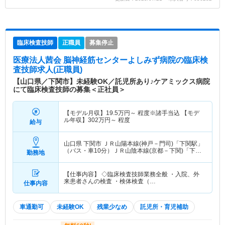
臨床検査技師
正職員
募集停止
医療法人茜会 脳神経筋センターよしみず病院
の臨床検
査技師求人(正職員)
【山口県／下関市】未経験OK／託児所あり♪ケアミックス病院
にて臨床検査技師の募集＜正社員＞
【モデル月収】
19.5
万円～
程度※諸手当込 【モデ
ル年収】
302
万円～
程度
給与
山口県 下関市
ＪＲ山陽本線(神戸－門司)「下関駅」
（バス・車10分）ＪＲ山陰本線(京都－下関)「下関
勤務地
駅」（バス・車10分）
【仕事内容】 ◇臨床検査技師業務全般 ・入院、外
来患者さんの検査 ・検体検査（…
仕事内容
車通勤可
未経験OK
残業少なめ
託児所・育児補助