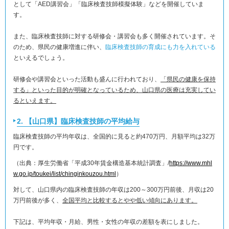
として「AED講習会」「臨床検査技師模擬体験」などを開催していま
す。
また、臨床検査技師に対する研修会・講習会も多く開催されています。そ
のため、県民の健康増進に伴い、
臨床検査技師の育成にも力を入れている
といえるでしょう。
研修会や講習会といった活動も盛んに行われており、
「県民の健康を保持
する」といった目的が明確となっているため、山口県の医療は充実してい
るといえます。
2. 【山口県】臨床検査技師の平均給与
臨床検査技師の平均年収は、全国的に見ると約470万円、月額平均は32万
円です。
（出典：厚生労働省「平成30年賃金構造基本統計調査」/
https://www.mhl
w.go.jp/toukei/list/chinginkouzou.html
）
対して、山口県内の臨床検査技師の年収は200～300万円前後、月収は20
万円前後が多く、
全国平均と比較するとやや低い傾向にあります。
下記は、平均年収・月給、男性・女性の年収の差額を表にしました。