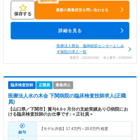
最新の募集状況を問い合わせる
保存する
詳細を見る
医療法人茜会 脳神経筋センターよしみ
ず病院の求人一覧
更新日：2025/07/04 求人番号：9782583
臨床検査技師
正職員
募集停止
医療法人水の木会 下関病院
の臨床検査技師求人(正職
員)
【山口県／下関市】賞与4.0ヶ月分の支給実績あり◎病院にお
ける臨床検査技師のお仕事です♪＜正社員＞
【モデル月収】
17.4
万円～
20.0
万円
程度
給与