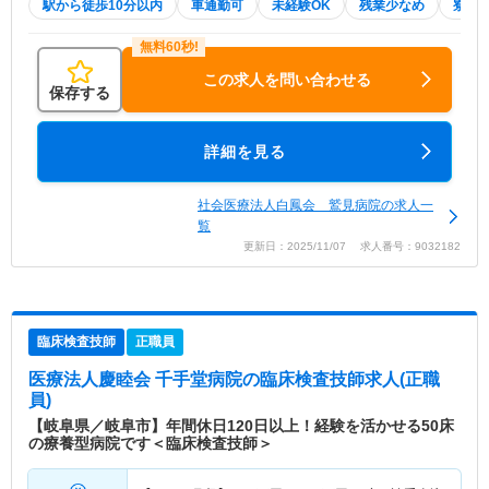
駅から徒歩10分以内
車通勤可
未経験OK
残業少なめ
寮・
この求人を問い合わせる
保存する
詳細を見る
社会医療法人白鳳会 鷲見病院の求人一
覧
更新日：2025/11/07 求人番号：9032182
臨床検査技師
正職員
医療法人慶睦会 千手堂病院
の臨床検査技師求人(正職
員)
【岐阜県／岐阜市】年間休日120日以上！経験を活かせる50床
の療養型病院です＜臨床検査技師＞