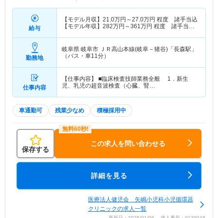
【モデル月収】
21.0
万円～
27.0
万円
程度 諸手当込
【モデル年収】
282
万円～
361
万円
程度 諸手当・
給与
賞与込
岐阜県 岐阜市
ＪＲ高山本線(岐阜－猪谷)「長森駅」
（バス・車11分）
勤務地
【仕事内容】 ■臨床検査技師業務全般 1．新生
児、乳児の超音波検査（心臓、腎…
仕事内容
車通勤可
残業少なめ
積極採用中
この求人を問い合わせる
保存する
詳細を見る
医療法人健児会 矢嶋小児科小児循環器
クリニックの求人一覧
更新日：2025/01/06 求人番号：9139048