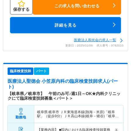
この求人を問い合わせる
保存する
詳細を見る
医療法人和光会の求人一覧
更新日：2025/01/06 求人番号：9762010
臨床検査技師
パート
医療法人聖徳会 小笠原内科
の臨床検査技師求人(パー
ト)
【岐阜県／岐阜市】 午前のみ可♪週1日～OK★内科クリニッ
クにて臨床検査技師募集＜パート＞
岐阜県 岐阜市
ＪＲ東海道本線(熱海－米原)「岐阜
駅」（徒歩9分）ＪＲ高山本線(岐阜－猪谷)「岐阜
勤務地
駅」（徒歩9分）
【業務内容】 ■院内における臨床検査技師業務 エ