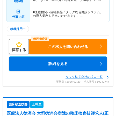
駅」（バス・車20分）樽見鉄道「大垣駅」（バス・
勤務地
車20分） 他
■医療機関へ自社製品「タック総合健診システム」
の導入業務を担当いただきます。 …
仕事内容
積極採用中
この求人を問い合わせる
保存する
詳細を見る
タック株式会社の求人一覧
更新日：2026/02/20 求人番号：10242744
臨床検査技師
正職員
医療法人徳洲会 大垣徳洲会病院
の臨床検査技師求人(正