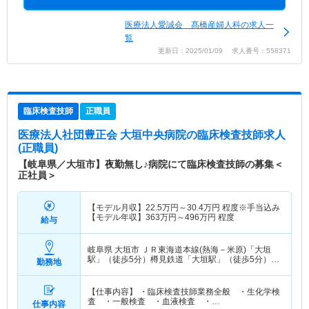
医療法人愛誠会 髙橋産婦人科の求人一
覧
更新日：2025/01/09 求人番号：558371
臨床検査技師
正職員
医療法人社団豊正会 大垣中央病院
の臨床検査技師求人
(正職員)
【岐阜県／大垣市】夜勤無し♪病院にて臨床検査技師の募集＜
正社員＞
【モデル月収】
22.5
万円～
30.4
万円
程度※手当込み
【モデル年収】
363
万円～
496
万円
程度
給与
岐阜県 大垣市
ＪＲ東海道本線(熱海－米原)「大垣
駅」（徒歩5分）樽見鉄道「大垣駅」（徒歩5分）
勤務地
他
【仕事内容】 ・臨床検査技師業務全般 ・生化学検
査 ・一般検査 ・血液検査 ・…
仕事内容