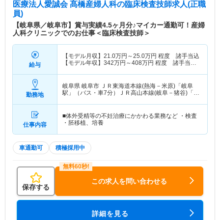
医療法人愛誠会 髙橋産婦人科
の臨床検査技師求人(正職
員)
【岐阜県／岐阜市】賞与実績4.5ヶ月分♪マイカー通勤可！産婦
人科クリニックでのお仕事＜臨床検査技師＞
【モデル月収】
21.0
万円～
25.0
万円
程度 諸手当込
【モデル年収】
342
万円～
408
万円
程度 諸手当・
給与
賞与込
岐阜県 岐阜市
ＪＲ東海道本線(熱海－米原)「岐阜
駅」（バス・車7分）ＪＲ高山本線(岐阜－猪谷)「岐
勤務地
阜駅」（バス・車7分）
■体外受精等の不妊治療にかかわる業務など ・検査
・胚移植、培養
仕事内容
車通勤可
積極採用中
この求人を問い合わせる
保存する
詳細を見る