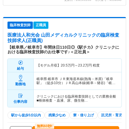
臨床検査技師
正職員
医療法人和光会 山田メディカルクリニック
の臨床検査
技師求人(正職員)
【岐阜県／岐阜市】年間休日110日◎《駅チカ》クリニックに
おける臨床検査技師のお仕事です♪＜正社員＞
【モデル月収】
20.5
万円～
23.2
万円
程度
給与
岐阜県 岐阜市
ＪＲ東海道本線(熱海－米原)「岐阜
駅」（徒歩10分）ＪＲ高山本線(岐阜－猪谷)「岐阜
勤務地
駅」（徒歩10分） 他
クリニックにおける臨床検査技師としての業務全般
■検体検査 ・血液、尿、微生物…
仕事内容
駅から徒歩5分以内
残業少なめ
寮・借り上げ
託児所・育児補助