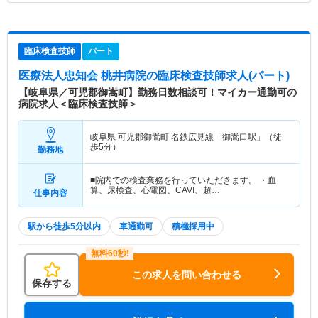
臨床検査技師
パート
医療法人忠知会 桃井病院
の臨床検査技師求人(パート)
【岐阜県／可児郡御嵩町】勤務日数相談可！マイカー通勤可の
病院求人＜臨床検査技師＞
岐阜県 可児郡御嵩町
名鉄広見線「御嵩口駅」（徒
歩5分）
勤務地
■院内での検査業務を行っていただきます。 ・血
算、尿検査、心電図、CAVI、超…
仕事内容
駅から徒歩5分以内
車通勤可
積極採用中
この求人を問い合わせる
保存する