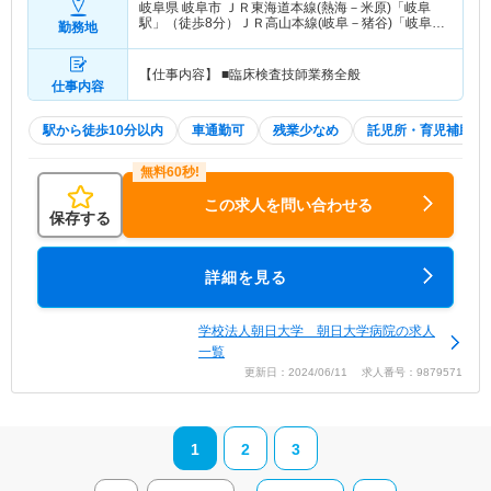
岐阜県 岐阜市
ＪＲ東海道本線(熱海－米原)「岐阜
駅」（徒歩8分）ＪＲ高山本線(岐阜－猪谷)「岐阜
勤務地
駅」（徒歩8分）
【仕事内容】 ■臨床検査技師業務全般
仕事内容
駅から徒歩10分以内
車通勤可
残業少なめ
託児所・育児補助
この求人を問い合わせる
保存する
詳細を見る
学校法人朝日大学 朝日大学病院の求人
一覧
更新日：2024/06/11 求人番号：9879571
1
2
3