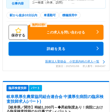
コー検査（外来、訪問） …
仕事内容
駅から徒歩10分以内
車通勤可
積極採用中
この求人を問い合わせる
保存する
詳細を見る
医療法人聖徳会 小笠原内科の求人一覧
更新日：2025/01/06 求人番号：9684347
臨床検査技師
パート
岐阜県厚生農業協同組合連合会 中濃厚生病院
の臨床検
査技師求人(パート)
【岐阜県／関市】時給1,200円～◆昇給制度あり！病院におけ
る臨床検査技師のお仕事です♪＜パート＞