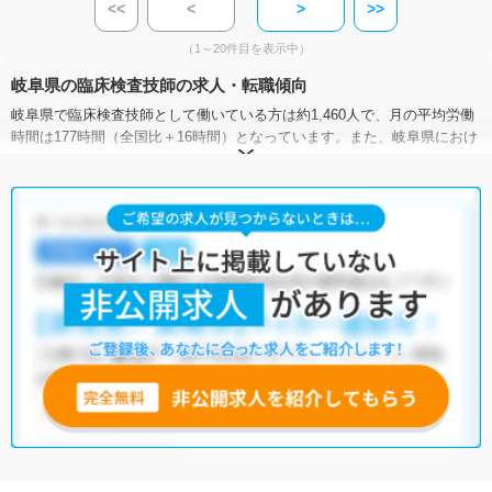
<<
<
>
>>
（1～20件目を表示中）
岐阜県の臨床検査技師の求人・転職傾向
岐阜県で臨床検査技師として働いている方は約1,460人で、月の平均労働
時間は177時間（全国比＋16時間）となっています。また、岐阜県におけ
る臨床検査技師の平均年収は398.6万円で、全国平均の496.5万円と比べて
低い状況です。
臨床検査技師の有効求人倍率は、全国平均が1.42倍なのに対して、岐阜県
は1.63倍。臨床検査技師の需要は高いと言えます。加えて、岐阜県には病
院が96施設、クリニックが1,308施設あり、臨床検査技師として働ける施
設が豊富です。さまざまな求人の中から、ぜひ自分の条件に合った職場
を探してみてください。
マイナビコメディカルには、【車通勤可】【託児所・育児補助】【残業
少なめ】など、働きやすさを重視した臨床検査技師の求人がそろってい
ます。さらに、マイナビコメディカルでは、限定求人や非公開求人のご
紹介も可能です。ぜひ一度ご相談ください。
※各種数字情報は2022年10月 マイナビ調べによる
岐阜県の臨床検査技師求人は47件あります。（2026年08月08日更新）
サイト上に掲載されている求人の他に、
非公開求人
もございます。
無料