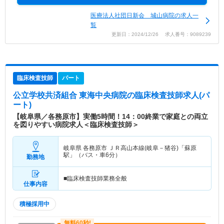
医療法人社団日新会 城山病院の求人一
覧
更新日：2024/12/26 求人番号：9089239
臨床検査技師
パート
公立学校共済組合 東海中央病院
の臨床検査技師求人(パ
ート)
【岐阜県／各務原市】実働5時間！14：00終業で家庭との両立
を図りやすい病院求人＜臨床検査技師＞
岐阜県 各務原市
ＪＲ高山本線(岐阜－猪谷)「蘇原
駅」（バス・車6分）
勤務地
■臨床検査技師業務全般
仕事内容
積極採用中