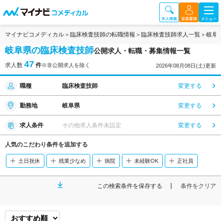
マイナビコメディカル
臨床検査技師の転職情報
臨床検査技師求人一覧
岐阜
岐阜県の臨床検査技師
公開求人・転職・募集情報一覧
47
求人数
件
※非公開求人を除く
2026年08月08日(土)更新
職種
臨床検査技師
変更する
勤務地
岐阜県
変更する
求人条件
その他求人条件未設定
変更する
人気のこだわり条件を追加する
土日祝休
残業少なめ
病院
未経験OK
正社員
この検索条件を保存する
条件をクリア