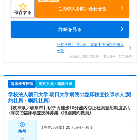
この求人を問い合わせる
保存する
詳細を見る
公立学校共済組合 東海中央病院の求人
一覧
更新日：2024/12/24 求人番号：9051943
臨床検査技師
契約社員・嘱託社員
学校法人朝日大学 朝日大学病院
の臨床検査技師求人(契
約社員・嘱託社員)
【岐阜県／岐阜市】駅チカ徒歩10分圏内◎正社員登用制度あり
♪病院で臨床検査技師募集《特別契約職員》
【モデル月収】
20.7
万円～
程度
給与