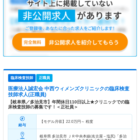
臨床検査技師
正職員
医療法人誠宏会 中西ウィメンズクリニック
の臨床検査
技師求人(正職員)
【岐阜県／多治見市】年間休日110日以上★クリニックでの臨
床検査技師の募集です！＜正社員＞
【モデル月収】
22.0
万円～
程度
給与
岐阜県 多治見市
ＪＲ中央本線(名古屋－塩尻)「多治