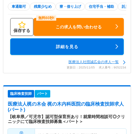
車通勤可
残業少なめ
寮・借り上げ
住宅手当・補助
託児所
この求人を問い合わせる
保存する
詳細を見る
医療法人社団誠広会の求人一覧
更新日：2025/11/05 求人番号：9052234
臨床検査技師
パート
医療法人梶の木会 梶の木内科医院
の臨床検査技師求人
(パート)
【岐阜県／可児市】認可型保育所あり！就業時間相談可◎クリ
ニックにて臨床検査技師募集＜パート＞