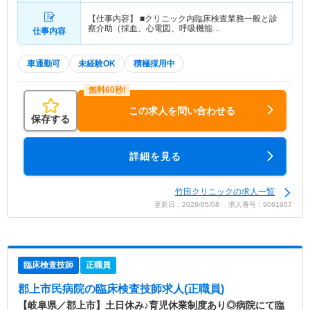
【仕事内容】 ■クリニック内臨床検査業務一般と診
察介助（採血、心電図、呼吸機能…
仕事内容
車通勤可
未経験OK
積極採用中
この求人を問い合わせる
保存する
詳細を見る
竹田クリニックの求人一覧
更新日：2026/05/08 求人番号：9061967
臨床検査技師
正職員
郡上市民病院
の臨床検査技師求人(正職員)
【岐阜県／郡上市】土日休み♪育児休業制度あり◎病院にて臨