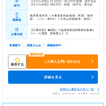
【モデル月収】
21.0
万円～
25.2
万円
程度 諸手当込
【モデル年収】
306
万円～
程度 諸手当・賞与込
給与
岐阜県 岐阜市
ＪＲ東海道本線(熱海－米原)「岐阜
駅」（バス・車6分）ＪＲ高山本線(岐阜－猪谷)「岐
勤務地
阜駅」（バス・車6分）
【仕事内容】 ■病院にて臨床検査技師業務全般 ■エ
コー、心電図、尿検査など 【…
仕事内容
車通勤可
残業少なめ
積極採用中
この求人を問い合わせる
保存する
詳細を見る
医療法人慶睦会の求人一覧
更新日：2025/02/04 求人番号：9070752