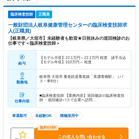
臨床検査技師
正職員
一般財団法人岐阜健康管理センター
の臨床検査技師求
人(正職員)
【岐阜県／大垣市】未経験者も歓迎★日祝休みの巡回検診のお
仕事です＜臨床検査技師＞
【モデル月収】
22.1
万円～
22.1
万円
程度 諸手当込
【モデル年収】
310
万円～
程度
給与
岐阜県 大垣市
養老鉄道養老線「美濃青柳駅」（バ
ス・車8分）
勤務地
■臨床検査技師 【業務内容】巡回健診の臨床検査技
師 ・巡回健診バスで企業へ訪問…
仕事内容
車通勤可
未経験OK
積極採用中
この求人を問い合わせる