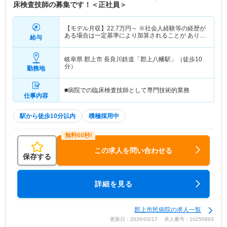
床検査技師の募集です！＜正社員＞
【モデル月収】
22.7
万円～
※社会人経験等の経歴が
ある場合は一定基準により加算されることが ありま
給与
す
岐阜県 郡上市
長良川鉄道「郡上八幡駅」（徒歩10
分）
勤務地
■病院での臨床検査技師として専門技術的業務
仕事内容
駅から徒歩10分以内
積極採用中
この求人を問い合わせる
保存する
詳細を見る
郡上市民病院の求人一覧
更新日：2026/03/17 求人番号：10250893