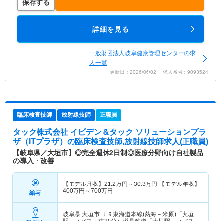
保存する
詳細を見る
一般財団法人岐阜健康管理センターの求
人一覧
更新日：2026/06/02 求人番号：9093524
臨床検査技師
放射線技師
正職員
タック株式会社 イビデン＆タック ソリューションプラ
ザ（ITプラザ）
の臨床検査技師,放射線技師求人(正職員)
【岐阜県／大垣市】◎完全週休2日制◎医療分野向け自社製品
の導入・改善
【モデル月収】
21.2
万円～
30.3
万円
【モデル年収】
400
万円～
700
万円
給与
岐阜県 大垣市
ＪＲ東海道本線(熱海－米原)「大垣