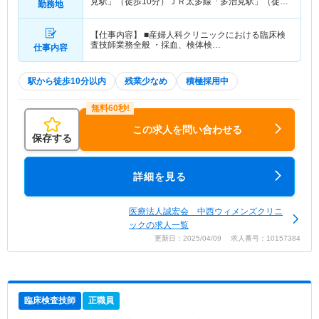
見駅」（徒歩10分）ＪＲ太多線「多治見駅」（徒歩
勤務地
10分）
【仕事内容】 ■産婦人科クリニックにおける臨床検
査技師業務全般 ・採血、検体検…
仕事内容
駅から徒歩10分以内
残業少なめ
積極採用中
この求人を問い合わせる
保存する
詳細を見る
医療法人誠宏会 中西ウィメンズクリニ
ックの求人一覧
更新日：2025/04/09 求人番号：10157384
臨床検査技師
正職員