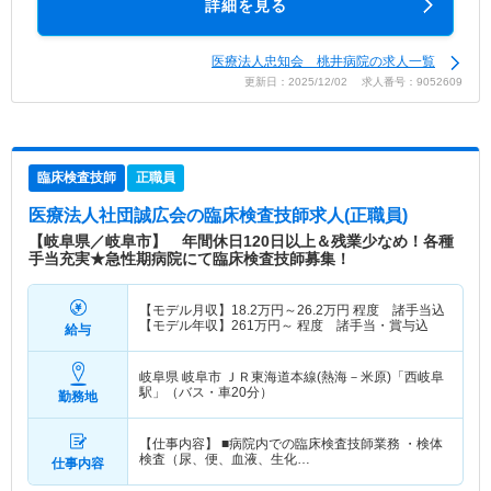
詳細を見る
医療法人忠知会 桃井病院の求人一覧
更新日：2025/12/02 求人番号：9052609
臨床検査技師
正職員
医療法人社団誠広会
の臨床検査技師求人(正職員)
【岐阜県／岐阜市】 年間休日120日以上＆残業少なめ！各種
手当充実★急性期病院にて臨床検査技師募集！
【モデル月収】
18.2
万円～
26.2
万円
程度 諸手当込
【モデル年収】
261
万円～
程度 諸手当・賞与込
給与
岐阜県 岐阜市
ＪＲ東海道本線(熱海－米原)「西岐阜
駅」（バス・車20分）
勤務地
【仕事内容】 ■病院内での臨床検査技師業務 ・検体
検査（尿、便、血液、生化…
仕事内容