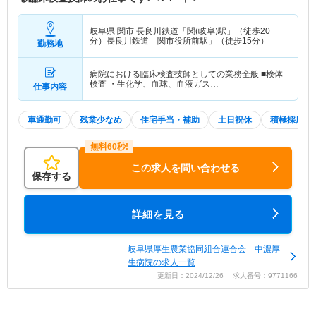
岐阜県 関市
長良川鉄道「関(岐阜)駅」（徒歩20
分）長良川鉄道「関市役所前駅」（徒歩15分）
勤務地
病院における臨床検査技師としての業務全般 ■検体
検査 ・生化学、血球、血液ガス…
仕事内容
車通勤可
残業少なめ
住宅手当・補助
土日祝休
積極採用中
この求人を問い合わせる
保存する
詳細を見る
岐阜県厚生農業協同組合連合会 中濃厚
生病院の求人一覧
更新日：2024/12/26 求人番号：9771166