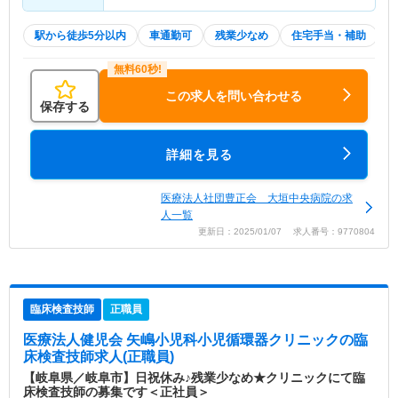
駅から徒歩5分以内
車通勤可
残業少なめ
住宅手当・補助
この求人を問い合わせる
保存する
詳細を見る
医療法人社団豊正会 大垣中央病院の求
人一覧
更新日：2025/01/07 求人番号：9770804
臨床検査技師
正職員
医療法人健児会 矢嶋小児科小児循環器クリニック
の臨
床検査技師求人(正職員)
【岐阜県／岐阜市】日祝休み♪残業少なめ★クリニックにて臨
床検査技師の募集です＜正社員＞