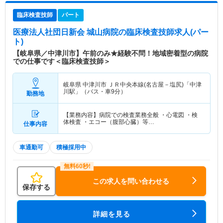
臨床検査技師
パート
医療法人社団日新会 城山病院
の臨床検査技師求人(パー
ト)
【岐阜県／中津川市】午前のみ★経験不問！地域密着型の病院
での仕事です＜臨床検査技師＞
岐阜県 中津川市
ＪＲ中央本線(名古屋－塩尻)「中津
川駅」（バス・車9分）
勤務地
【業務内容】病院での検査業務全般 ・心電図 ・検
体検査 ・エコー（腹部心臓）等…
仕事内容
車通勤可
積極採用中
この求人を問い合わせる
保存する
詳細を見る