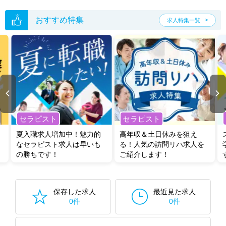
転職支援サービス
にお申し込みいただくと、全求人からご希望条件に合
う求人を提案させていただきます。
おすすめ特集
求人特集一覧
岐阜県の臨床検査技師求人では以下のような条件が人気です。
・
土日祝休
・
積極採用中
・
残業少なめ
・
正社員(正職員)
・
病
院
・
クリニック
・
訪問リハビリ(在宅医療)
・
その他
他の条件でも人気の求人がございますので、「こだわり条件」から検索
いただくか、お気軽にお問い合わせください。
全国の臨床検査技師求人
から検索いただくことも可能です。
セラピスト
セラピスト
無料転職支援サービス
にお申し込みいただくと、ご希望条件をヒアリン
グした上で求人をご提案いたします。
夏入職求人増加中！魅力的
高年収＆土日休みを狙え
ご希望条件がまだ定まっていない方は
人気の希望条件をピックアップし
なセラピスト求人は早いも
る！人気の訪問リハ求人を
た求人特集
をぜひご活用ください。
の勝ちです！
ご紹介します！
転職支援の他、情報収集や募集状況の確認も、お気軽にご相談くださ
い。
保存した求人
最近見た求人
0件
0件