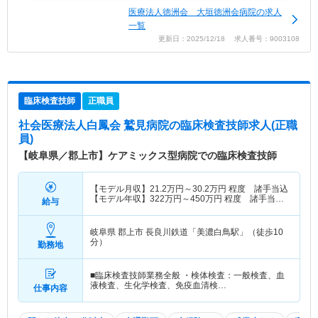
医療法人徳洲会 大垣徳洲会病院の求人
一覧
更新日：2025/12/18 求人番号：9003108
臨床検査技師
正職員
社会医療法人白鳳会 鷲見病院
の臨床検査技師求人(正職
員)
【岐阜県／郡上市】ケアミックス型病院での臨床検査技師
【モデル月収】
21.2
万円～
30.2
万円
程度 諸手当込
【モデル年収】
322
万円～
450
万円
程度 諸手当
給与
込・別途賞与支給
岐阜県 郡上市
長良川鉄道「美濃白鳥駅」（徒歩10
分）
勤務地
■臨床検査技師業務全般 ・検体検査：一般検査、血
液検査、生化学検査、免疫血清検…
仕事内容