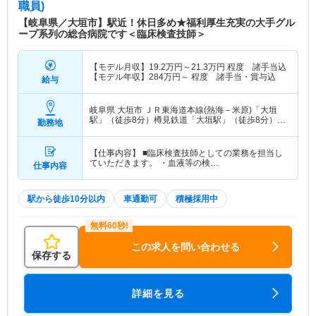
職員)
【岐阜県／大垣市】駅近！休日多め★福利厚生充実の大手グル
ープ系列の総合病院です＜臨床検査技師＞
【モデル月収】
19.2
万円～
21.3
万円
程度 諸手当込
【モデル年収】
284
万円～
程度 諸手当・賞与込
給与
岐阜県 大垣市
ＪＲ東海道本線(熱海－米原)「大垣
駅」（徒歩8分）樽見鉄道「大垣駅」（徒歩8分）
勤務地
他
【仕事内容】 ■臨床検査技師としての業務を担当し
ていただきます。 ・血液等の検…
仕事内容
駅から徒歩10分以内
車通勤可
積極採用中
この求人を問い合わせる
保存する
詳細を見る