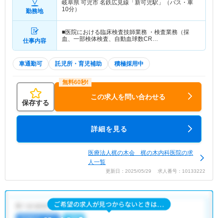
岐阜県 可児市
名鉄広見線「新可児駅」（バス・車
10分）
勤務地
■医院における臨床検査技師業務 ・検査業務（採
血、一部検体検査、自動血球数CR…
仕事内容
車通勤可
託児所・育児補助
積極採用中
この求人を問い合わせる
保存する
詳細を見る
医療法人梶の木会 梶の木内科医院の求
人一覧
更新日：2025/05/29 求人番号：10133222