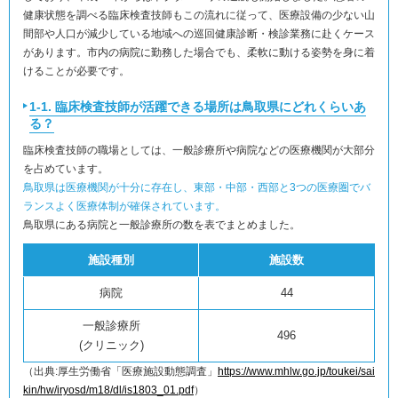
健康状態を調べる臨床検査技師もこの流れに従って、医療設備の少ない山
間部や人口が減少している地域への巡回健康診断・検診業務に赴くケース
があります。市内の病院に勤務した場合でも、柔軟に動ける姿勢を身に着
けることが必要です。
1-1. 臨床検査技師が活躍できる場所は鳥取県にどれくらいあ
る？
臨床検査技師の職場としては、一般診療所や病院などの医療機関が大部分
を占めています。
鳥取県は医療機関が十分に存在し、東部・中部・西部と3つの医療圏でバ
ランスよく医療体制が確保されています。
鳥取県にある病院と一般診療所の数を表でまとめました。
施設種別
施設数
病院
44
一般診療所
496
(クリニック)
（出典:厚生労働省「医療施設動態調査」
https://www.mhlw.go.jp/toukei/sai
kin/hw/iryosd/m18/dl/is1803_01.pdf
）