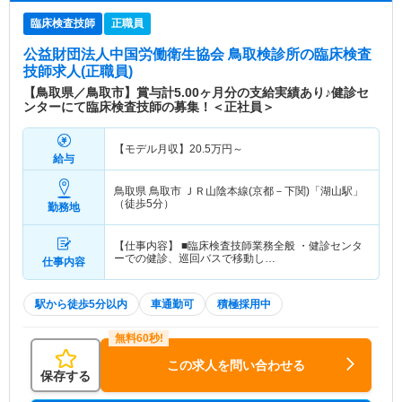
臨床検査技師
正職員
公益財団法人中国労働衛生協会 鳥取検診所
の臨床検査
技師求人(正職員)
【鳥取県／鳥取市】賞与計5.00ヶ月分の支給実績あり♪健診セ
ンターにて臨床検査技師の募集！＜正社員＞
【モデル月収】
20.5
万円～
給与
鳥取県 鳥取市
ＪＲ山陰本線(京都－下関)「湖山駅」
（徒歩5分）
勤務地
【仕事内容】 ■臨床検査技師業務全般 ・健診センタ
ーでの健診、巡回バスで移動し…
仕事内容
駅から徒歩5分以内
車通勤可
積極採用中
この求人を問い合わせる
保存する