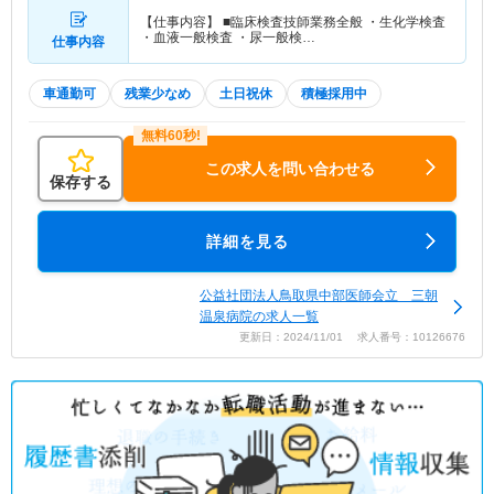
【仕事内容】 ■臨床検査技師業務全般 ・生化学検査
・血液一般検査 ・尿一般検…
仕事内容
車通勤可
残業少なめ
土日祝休
積極採用中
この求人を問い合わせる
保存する
詳細を見る
公益社団法人鳥取県中部医師会立 三朝
温泉病院の求人一覧
更新日：2024/11/01 求人番号：10126676