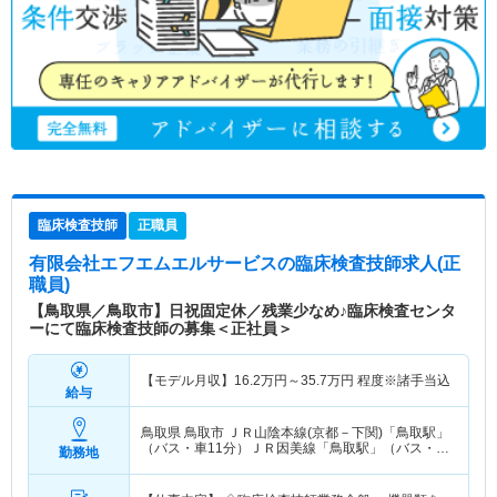
臨床検査技師
正職員
有限会社エフエムエルサービス
の臨床検査技師求人(正
職員)
【鳥取県／鳥取市】日祝固定休／残業少なめ♪臨床検査センタ
ーにて臨床検査技師の募集＜正社員＞
【モデル月収】
16.2
万円～
35.7
万円
程度※諸手当込
給与
鳥取県 鳥取市
ＪＲ山陰本線(京都－下関)「鳥取駅」
（バス・車11分）ＪＲ因美線「鳥取駅」（バス・車
勤務地
11分）