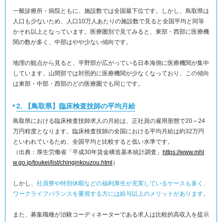
一般診療所・病院ともに、施設数では全国最下位です。しかし、鳥取県は
人口も少ないため、人口10万人あたりの施設数で見ると全国平均と同等
かそれ以上となっています。医療圏別で見てみると、東部・西部に医療機
関の数が多く、中部はやや少ない傾向です。
地理の観点から見ると、平野部が広がっている日本海側に医療機関が集中
しています。山間部では対照的に医療機関が少なくなっており、この傾向
は東部・中部・西部のどの医療圏でも同じです。
2. 【鳥取県】臨床検査技師の平均月給
鳥取県における臨床検査技師求人の月給は、正社員の雇用形態で20～24
万円程度となります。臨床検査技師の全国における平均月給は約32万円
といわれているため、全国平均と比較すると低い水準です。
（出典：厚生労働省「平成30年賃金構造基本統計調査」
https://www.mhl
w.go.jp/toukei/list/chinginkouzou.html
）
しかし、
社員寮や特別休暇などの福利厚生が充実しているケースも多く、
ワークライフバランスを重視する方には給与以上のメリットがあります。
また、募集職種が治験コーディネーターである求人は比較的高収入を提示