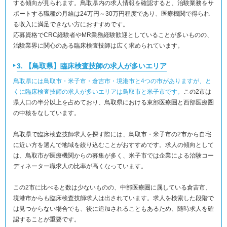
する傾向が見られます。鳥取県内の求人情報を確認すると、治験業務をサ
ポートする職種の月給は24万円～30万円程度であり、医療機関で得られ
る収入に満足できない方におすすめです。
応募資格でCRC経験者やMR業務経験歓迎としていることが多いものの、
治験業界に関心のある臨床検査技師は広く求められています。
3. 【鳥取県】臨床検査技師の求人が多いエリア
鳥取県には鳥取市・米子市・倉吉市・境港市と4つの市がありますが、と
くに臨床検査技師の求人が多いエリアは鳥取市と米子市です。
この2市は
県人口の半分以上を占めており、鳥取県における東部医療圏と西部医療圏
の中核をなしています。
鳥取県で臨床検査技師求人を探す際には、鳥取市・米子市の2市から自宅
に近い方を選んで地域を絞り込むことがおすすめです。求人の傾向として
は、鳥取市が医療機関からの募集が多く、米子市では企業による治験コー
ディネーター職求人の比率が高くなっています。
この2市に比べると数は少ないものの、中部医療圏に属している倉吉市、
境港市からも臨床検査技師求人は出されています。求人を検索した段階で
は見つからない場合でも、後に追加されることもあるため、随時求人を確
認することが重要です。