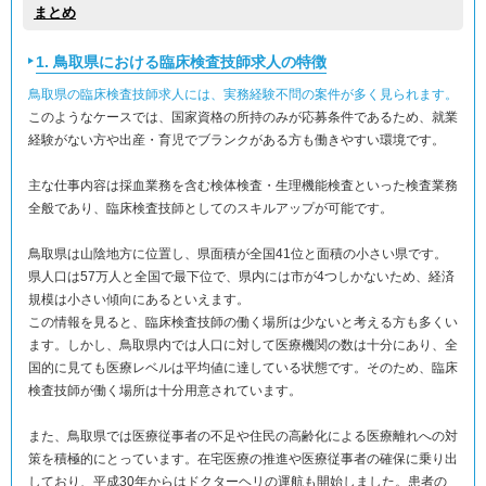
まとめ
1. 鳥取県における臨床検査技師求人の特徴
鳥取県の臨床検査技師求人には、実務経験不問の案件が多く見られます。
このようなケースでは、国家資格の所持のみが応募条件であるため、就業
経験がない方や出産・育児でブランクがある方も働きやすい環境です。
主な仕事内容は採血業務を含む検体検査・生理機能検査といった検査業務
全般であり、臨床検査技師としてのスキルアップが可能です。
鳥取県は山陰地方に位置し、県面積が全国41位と面積の小さい県です。
県人口は57万人と全国で最下位で、県内には市が4つしかないため、経済
規模は小さい傾向にあるといえます。
この情報を見ると、臨床検査技師の働く場所は少ないと考える方も多くい
ます。しかし、鳥取県内では人口に対して医療機関の数は十分にあり、全
国的に見ても医療レベルは平均値に達している状態です。そのため、臨床
検査技師が働く場所は十分用意されています。
また、鳥取県では医療従事者の不足や住民の高齢化による医療離れへの対
策を積極的にとっています。在宅医療の推進や医療従事者の確保に乗り出
しており、平成30年からはドクターヘリの運航も開始しました。患者の