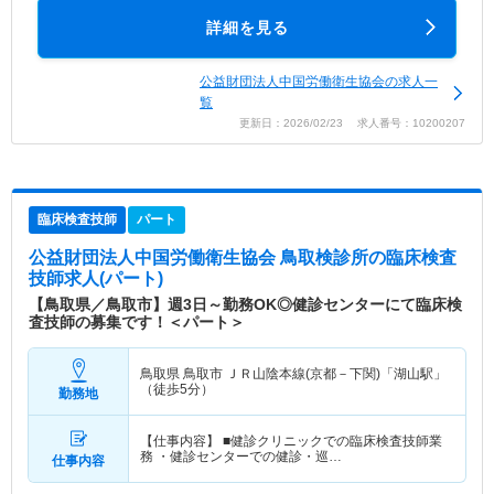
詳細を見る
公益財団法人中国労働衛生協会の求人一
覧
更新日：2026/02/23 求人番号：10200207
臨床検査技師
パート
公益財団法人中国労働衛生協会 鳥取検診所
の臨床検査
技師求人(パート)
【鳥取県／鳥取市】週3日～勤務OK◎健診センターにて臨床検
査技師の募集です！＜パート＞
鳥取県 鳥取市
ＪＲ山陰本線(京都－下関)「湖山駅」
（徒歩5分）
勤務地
【仕事内容】 ■健診クリニックでの臨床検査技師業
務 ・健診センターでの健診・巡…
仕事内容