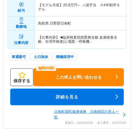
【モデル月収】
20.8
万円～
＋諸手当 ※4年制卒モ
デル
給与
鳥取県 日野郡日南町
勤務地
【仕事内容】 ■臨床検査技師業務全般 血液検査全
般、生理学検査(心電図・呼吸機…
仕事内容
車通勤可
土日祝休
積極採用中
この求人を問い合わせる
保存する
詳細を見る
日南町国民健康保険 日南病院の求人一
覧
更新日：2025/04/09 求人番号：10157345