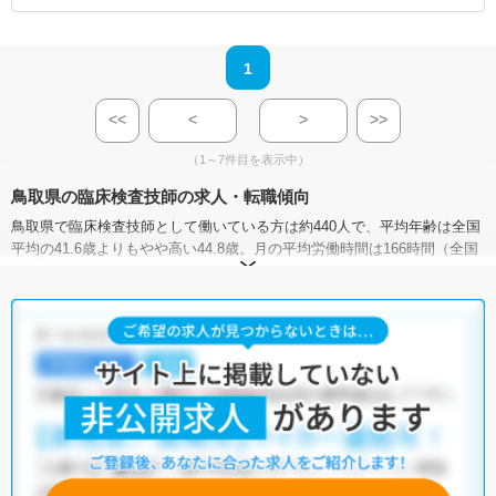
1
<<
<
>
>>
（1～7件目を表示中）
鳥取県の臨床検査技師の求人・転職傾向
鳥取県で臨床検査技師として働いている方は約440人で、平均年齢は全国
平均の41.6歳よりもやや高い44.8歳。月の平均労働時間は166時間（全国
比+5時間）となっています。また、鳥取県における臨床検査技師の平均
年収は464.1万円で、全国平均の496.5万円と比べて低い状況です。
鳥取県には病院が43施設、クリニックが414施設あり、臨床検査技師とし
て働ける施設が豊富です。そのため、多種多様な求人の中から希望の条
件に合った職場を見つけることができるでしょう。
マイナビコメディカルでは、サイトに掲載されていない非公開求人や限
定求人も多数取り扱っております。もしご希望の条件に合った求人が見
つからない場合は、キャリアアドバイザーが非公開求人を含む中から厳
選してご紹介いたしますので、ぜひご活用ください。
※各種数字情報は2023年1月 マイナビ調べによる