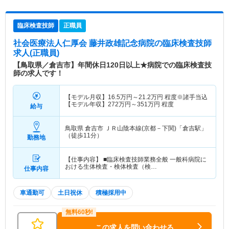
臨床検査技師
正職員
社会医療法人仁厚会 藤井政雄記念病院
の臨床検査技師
求人(正職員)
【鳥取県／倉吉市】年間休日120日以上★病院での臨床検査技
師の求人です！
【モデル月収】
16.5
万円～
21.2
万円
程度※諸手当込
【モデル年収】
272
万円～
351
万円
程度
給与
鳥取県 倉吉市
ＪＲ山陰本線(京都－下関)「倉吉駅」
（徒歩11分）
勤務地
【仕事内容】 ■臨床検査技師業務全般 一般科病院に
おける生体検査・検体検査（検…
仕事内容
車通勤可
土日祝休
積極採用中
この求人を問い合わせる