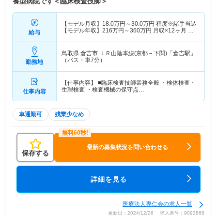
養型病院です＜臨床検査技師＞
【モデル月収】
18.0
万円～
30.0
万円
程度※諸手当込
【モデル年収】
216
万円～
360
万円
月収×12ヶ月 賞
給与
与含まず算出
鳥取県 倉吉市
ＪＲ山陰本線(京都－下関)「倉吉駅」
（バス・車7分）
勤務地
【仕事内容】 ■臨床検査技師業務全般 ・検体検査・
生理検査 ・検査機械の保守点…
仕事内容
車通勤可
残業少なめ
最新の募集状況を問い合わせる
保存する
詳細を見る
医療法人専仁会の求人一覧
更新日：2024/12/26 求人番号：9092868