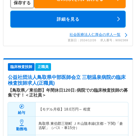
保存する
詳細を見る
社会医療法人仁厚会の求人一覧
更新日：2024/12/26 求人番号：9092369
臨床検査技師
正職員
公益社団法人鳥取県中部医師会立 三朝温泉病院
の臨床
検査技師求人(正職員)
【鳥取県／東伯郡】年間休日120日♪病院での臨床検査技師の募
集です！＜正社員＞
【モデル月収】
18.0
万円～
程度
給与
鳥取県 東伯郡三朝町
ＪＲ山陰本線(京都－下関)「倉
吉駅」（バス・車15分）
勤務地