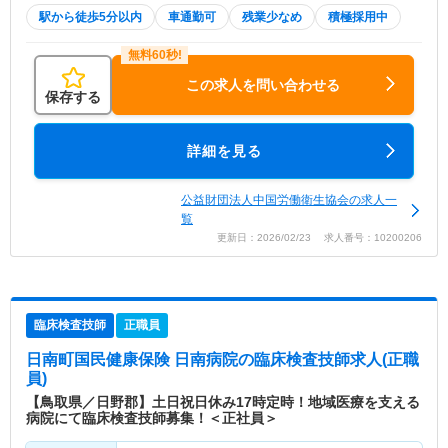
駅から徒歩5分以内
車通勤可
残業少なめ
積極採用中
この求人を問い合わせる
保存する
詳細を見る
公益財団法人中国労働衛生協会の求人一
覧
更新日：2026/02/23 求人番号：10200206
臨床検査技師
正職員
日南町国民健康保険 日南病院
の臨床検査技師求人(正職
員)
【鳥取県／日野郡】土日祝日休み17時定時！地域医療を支える
病院にて臨床検査技師募集！＜正社員＞