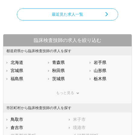
最近見た求人一覧
臨床検査技師の求人を絞り込む
都道府県から臨床検査技師の求人を探す
北海道
青森県
岩手県
宮城県
秋田県
山形県
福島県
茨城県
栃木県
群馬県
埼玉県
千葉県
もっと見る
東京都
神奈川県
新潟県
山梨県
長野県
富山県
市区町村から臨床検査技師の求人を探す
石川県
福井県
岐阜県
静岡県
鳥取市
愛知県
米子市
三重県
滋賀県
倉吉市
京都府
境港市
大阪府