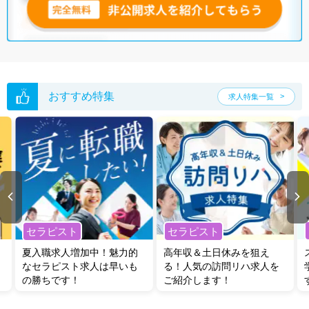
鳥取県の臨床検査技師求人は7件あります。（2026年08月06日更新）
サイト上に掲載されている求人の他に、
非公開求人
もございます。
無料
転職支援サービス
にお申し込みいただくと、全求人からご希望条件に合
う求人を提案させていただきます。
鳥取県の臨床検査技師求人では以下のような条件が人気です。
おすすめ特集
求人特集一覧
・
土日祝休
・
積極採用中
・
残業少なめ
・
正社員(正職員)
・
病
院
・
クリニック
・
その他
他の条件でも人気の求人がございますので、「こだわり条件」から検索
いただくか、お気軽にお問い合わせください。
全国の臨床検査技師求人
から検索いただくことも可能です。
無料転職支援サービス
にお申し込みいただくと、ご希望条件をヒアリン
グした上で求人をご提案いたします。
セラピスト
セラピスト
ご希望条件がまだ定まっていない方は
人気の希望条件をピックアップし
た求人特集
をぜひご活用ください。
夏入職求人増加中！魅力的
高年収＆土日休みを狙え
転職支援の他、情報収集や募集状況の確認も、お気軽にご相談くださ
なセラピスト求人は早いも
る！人気の訪問リハ求人を
い。
の勝ちです！
ご紹介します！