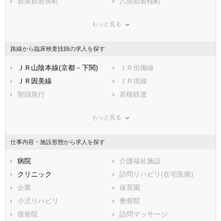
兵庫県
岩美郡岩美町
奈良県
八頭郡若桜町
和歌山県
鳥取県
八頭郡智頭町
島根県
八頭郡八頭町
岡山県
もっと見る
広島県
東伯郡三朝町
山口県
東伯郡湯梨浜町
徳島県
香川県
東伯郡琴浦町
愛媛県
東伯郡北栄町
高知県
路線から臨床検査技師の求人を探す
福岡県
西伯郡日吉津村
佐賀県
西伯郡大山町
長崎県
熊本県
西伯郡南部町
ＪＲ山陰本線(京都－下関)
大分県
西伯郡伯耆町
ＪＲ伯備線
宮崎県
鹿児島県
日野郡日南町
ＪＲ因美線
沖縄県
日野郡日野町
ＪＲ境線
日野郡江府町
智頭急行
若桜鉄道
もっと見る
仕事内容・施設形態から求人を探す
病院
介護福祉施設
クリニック
訪問リハビリ(在宅医療)
企業
保育園
小児リハビリ
整骨院
接骨院
訪問マッサージ