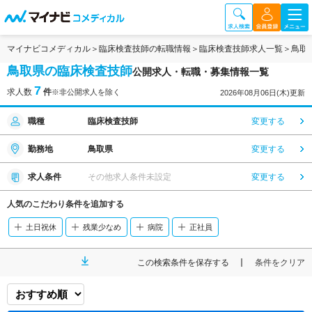
マイナビコメディカル
臨床検査技師の転職情報
臨床検査技師求人一覧
鳥取
鳥取県の臨床検査技師
公開求人・転職・募集情報一覧
7
求人数
件
※非公開求人を除く
2026年08月06日(木)更新
職種
臨床検査技師
変更する
勤務地
鳥取県
変更する
求人条件
その他求人条件未設定
変更する
人気のこだわり条件を追加する
土日祝休
残業少なめ
病院
正社員
この検索条件を保存する
条件をクリア