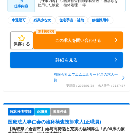
【仕事内容】 ◇臨床検査技師業務全般 ・機器類を
使用した検査 ・検体処理 ・得…
仕事内容
車通勤可
残業少なめ
住宅手当・補助
積極採用中
この求人を問い合わせる
保存する
詳細を見る
有限会社エフエムエルサービスの求人一
覧
更新日：2025/01/28 求人番号：9137457
臨床検査技師
正職員
募集停止
医療法人専仁会
の臨床検査技師求人(正職員)
【鳥取県／倉吉市】給与高待遇と充実の福利厚生！約90床の療